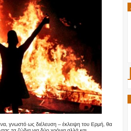
να, γνωστό ως διέλευση – έκλειψη του Ερμή, θα
τας τα ζώδια για δύο χρόνια αλλά και