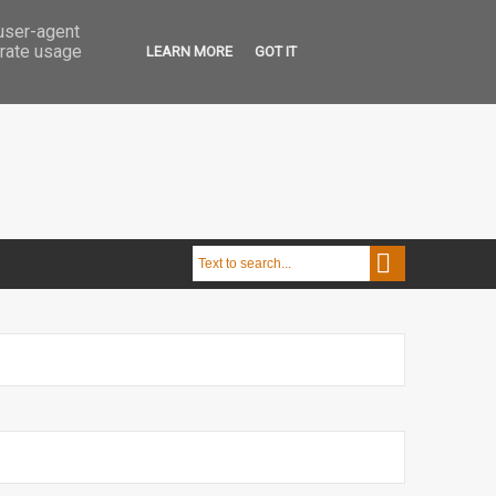
 user-agent
erate usage
LEARN MORE
GOT IT