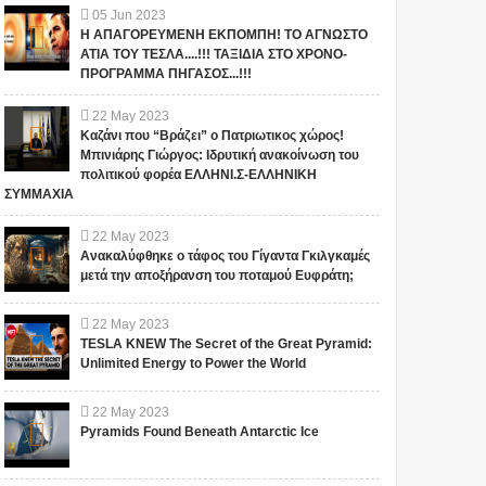
05
Jun
2023
Η ΑΠΑΓΟΡΕΥΜΕΝΗ ΕΚΠΟΜΠΗ! ΤΟ ΑΓΝΩΣΤΟ
ΑΤΙΑ ΤΟΥ ΤΕΣΛΑ....!!! ΤΑΞΙΔΙΑ ΣΤΟ ΧΡΟΝΟ-
ΠΡΟΓΡΑΜΜΑ ΠΗΓΑΣΟΣ...!!!
22
May
2023
Καζάνι που “Βράζει” ο Πατριωτικος χώρος!
Μπινιάρης Γιώργος: Ιδρυτική ανακοίνωση του
πολιτικού φορέα ΕΛΛΗΝΙ.Σ-ΕΛΛΗΝΙΚΗ
ΣΥΜΜΑΧΙΑ
22
May
2023
Ανακαλύφθηκε ο τάφος του Γίγαντα Γκιλγκαμές
μετά την αποξήρανση του ποταμού Ευφράτη;
22
May
2023
TESLA KNEW The Secret of the Great Pyramid:
Unlimited Energy to Power the World
22
May
2023
Pyramids Found Beneath Antarctic Ice