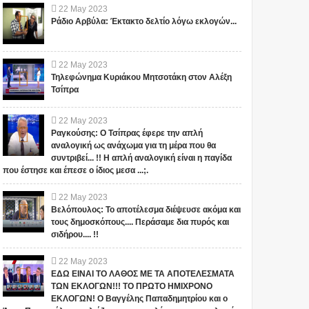
22
May
2023
Ράδιο Αρβύλα: Έκτακτο δελτίο λόγω εκλογών...
22
May
2023
Τηλεφώνημα Κυριάκου Μητσοτάκη στον Αλέξη
Τσίπρα
22
May
2023
Ραγκούσης: Ο Τσίπρας έφερε την απλή
αναλογική ως ανάχωμα για τη μέρα που θα
συντριβεί... !! Η απλή αναλογική είναι η παγίδα
που έστησε και έπεσε ο ίδιος μεσα ...;.
22
May
2023
Βελόπουλος: Το αποτέλεσμα διέψευσε ακόμα και
τους δημοσκόπους.... Περάσαμε δια πυρός και
σιδήρου.... !!
22
May
2023
ΕΔΩ ΕΙΝΑΙ ΤΟ ΛΑΘΟΣ ΜΕ ΤΑ ΑΠΟΤΕΛΕΣΜΑΤΑ
ΤΩΝ ΕΚΛΟΓΩΝ!!! ΤΟ ΠΡΩΤΟ ΗΜΙΧΡΟΝΟ
ΕΚΛΟΓΩΝ! Ο Βαγγέλης Παπαδημητρίου και ο