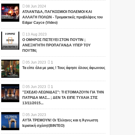
08
Jun
2024
ΑΤΛΑΝΤΙΔΑ, ΠΑΓΚΟΣΜΙΟΙ ΠΟΛΕΜΟΙ ΚΑΙ
ΑΛΛΑΓΗ ΠΟΛΩΝ - Τρομακτικές προβλέψεις του
Edgar Cayce (Video)
13
Aug
2023
Ο ΟΜΗΡΟΣ ΠΙΣΤΕΥΕΙ ΣΤΟΝ ΠΟΥΤΙΝ ;
ΑΝΕΞΗΓΗΤΗ ΠΡΟΠΑΓΑΝΔΑ ΥΠΕΡ ΤΟΥ
ΠΟΥΤΙΝ;
05
Jun
2023
1
Τα είπε όλα με μιας ! Τους άφησε όλους άφωνους
05
Jun
2023
1
"ΣΧΕΔΙΟ ΛΕΩΝΙΔΑΣ": ΤΙ ΕΤΟΙΜΑΖΟΥΝ ΓΙΑ ΤΗΝ
ΠΑΤΡΙΔΑ ΜΑΣ... ; ΔΕΝ ΤΑ ΕΙΠΕ ΤΥΧΑΙΑ ΣΤΙΣ
13/11/2015...
05
Jun
2023
ΑΥΤΑ ΤΡΕΜΟΥΝ! Οι Έλληνες και η Άγνωστη
Ιερατική σχέση!(ΒΙΝΤΕΟ)