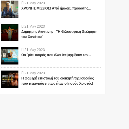
21
May
2023
ΧΡΟΝΗΣ ΜΙΣΣΙΟΣ! Από ήρωας, προδότης...
21
May
2023
Δημήτρης Λιαντίνης - "Η Φιλοσοφική Θεώρηση
του Θανάτου"
21
May
2023
Θα ΄ρθει καιρός που όλοι θα ψηφίζουν τον...
21
May
2023
Η φοβερή επιστολή του διοικητή της Ιουδαίας
που περιγράφει πως ήταν ο Ιησούς Χριστός!