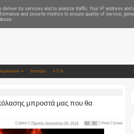
Συγγραφέας Νικόλαος Αργυρίου
deliver its services and to analyze traffic. Your IP address and
formance and security metrics to ensure quality of service, gen
 abuse.
Αρχαιολογία
Επιστήμη
Α.Τ.Ι.Α.
 κόλασης μπροστά μας που θα
ΙΩΚΗ
Πέμπτη, Αυγούστου 04, 2016
A
+
A
-
Print
Email