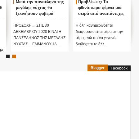
Μετά την πανσέληνο της
Προβλέψεις: Το
Ε
μεγάλης νύχτας θα
φθινόπωρο φέρνει μια
ξεκινήσουν φοβερά
σειρά από αναπάντεχες
ν
γεγονότα ..
εξελίξεις παγκοσμίως...
Ποια η αφορμή να
ΠΡΟΣΟΧΗ.... ΣΤΙΣ 30
Η όλη καθημερινότητα
αλλάξουν τα σχέδια των
ΔΕΚΕΜΒΡΙΟΥ 2020 ΕΙΝΑΙ Η
διαφοροποιείται μέρα με την
εξουσιαστών;
ΠΑΝΣΕΛΗΝΟΣ ΤΗΣ ΜΕΓΑΛΗΣ
μέρα, ενώ το ένα γεγονός
ΝΥΧΤΑΣ... ΕΜΜΑΝΟΥΗΛ ...
διαδέχεται το άλλ...
ΜΑ
Blogger
Facebook