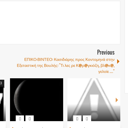
Previous
ΕΠΙΚΟ-ΒΙΝΤΕΟ: Κασιδιάρης προς Κοντομηνά στην
Εξεταστική της Βουλής: "Τι λες ρε Κ@ρ@γκιόζη, βλ@κ@,
γελοίε ...."
3