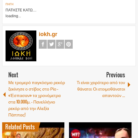
ΠΗΓΗ
ΠΑΤΗΣΤΕ ΚΑΤΩ....
loading...
iokh.gr
Next
Previous
Με τρομερό παγκόσμιο ρεκόρ
Τι είναι χειρότερο από τον
ξεκίνησε ο στίβος στο Ρίο –
θάνατο; Οι ετοιμοθάνατοι
«Έσπασαν» τα χρονόμετρα
απαντούν ...
στα 10.000μ. – Πανελλήνιο
ρεκόρ από την Αλεξία
Πάππας!
Related Posts