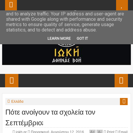
This site uses cookies from Google to deliver its services
and to analyze traffic. Your IP address and user-agent are
shared with Google along with performance and security
metrics to ensure quality of service, generate usage
statistics, and to detect and address abuse.
LEARN MORE
GOT IT
Ελλάδα
Πότε ανοίγουν τα σχολεία τον
Σεπτέμβριο;
iokh.gr
Παρασκευή, Αυγούστου 12, 2016
A
+
A
-
Print
Email