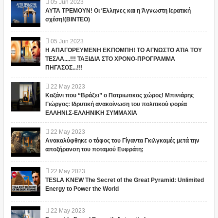
05
Jun
2023
ΑΥΤΑ ΤΡΕΜΟΥΝ! Οι Έλληνες και η Άγνωστη Ιερατική
σχέση!(ΒΙΝΤΕΟ)
05
Jun
2023
Η ΑΠΑΓΟΡΕΥΜΕΝΗ ΕΚΠΟΜΠΗ! ΤΟ ΑΓΝΩΣΤΟ ΑΤΙΑ ΤΟΥ
ΤΕΣΛΑ....!!! ΤΑΞΙΔΙΑ ΣΤΟ ΧΡΟΝΟ-ΠΡΟΓΡΑΜΜΑ
ΠΗΓΑΣΟΣ...!!!
22
May
2023
Καζάνι που “Βράζει” ο Πατριωτικος χώρος! Μπινιάρης
Γιώργος: Ιδρυτική ανακοίνωση του πολιτικού φορέα
ΕΛΛΗΝΙ.Σ-ΕΛΛΗΝΙΚΗ ΣΥΜΜΑΧΙΑ
22
May
2023
Ανακαλύφθηκε ο τάφος του Γίγαντα Γκιλγκαμές μετά την
αποξήρανση του ποταμού Ευφράτη;
22
May
2023
TESLA KNEW The Secret of the Great Pyramid: Unlimited
Energy to Power the World
22
May
2023