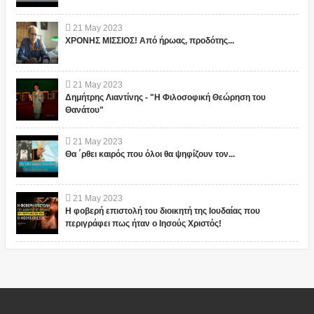
21
May
2023
ΧΡΟΝΗΣ ΜΙΣΣΙΟΣ! Από ήρωας, προδότης...
21
May
2023
Δημήτρης Λιαντίνης - "Η Φιλοσοφική Θεώρηση του
Θανάτου"
21
May
2023
Θα ΄ρθει καιρός που όλοι θα ψηφίζουν τον...
21
May
2023
Η φοβερή επιστολή του διοικητή της Ιουδαίας που
περιγράφει πως ήταν ο Ιησούς Χριστός!