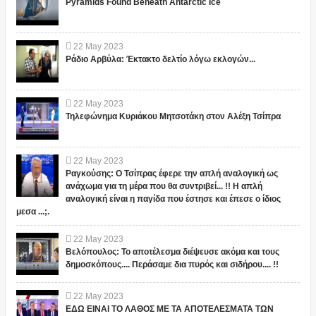
Pyramids Found Beneath Antarctic Ice
22
May
2023
Ράδιο Αρβύλα: Έκτακτο δελτίο λόγω εκλογών...
22
May
2023
Τηλεφώνημα Κυριάκου Μητσοτάκη στον Αλέξη Τσίπρα
22
May
2023
Ραγκούσης: Ο Τσίπρας έφερε την απλή αναλογική ως
ανάχωμα για τη μέρα που θα συντριβεί... !! Η απλή
αναλογική είναι η παγίδα που έστησε και έπεσε ο ίδιος
μεσα ...;.
22
May
2023
Βελόπουλος: Το αποτέλεσμα διέψευσε ακόμα και τους
δημοσκόπους.... Περάσαμε δια πυρός και σιδήρου.... !!
22
May
2023
ΕΔΩ ΕΙΝΑΙ ΤΟ ΛΑΘΟΣ ΜΕ ΤΑ ΑΠΟΤΕΛΕΣΜΑΤΑ ΤΩΝ