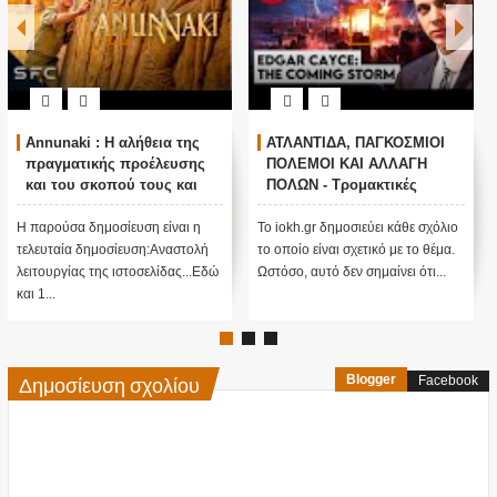
Annunaki : Η αλήθεια της
ΑΤΛΑΝΤΙΔΑ, ΠΑΓΚΟΣΜΙΟΙ
πραγματικής προέλευσης
ΠΟΛΕΜΟΙ ΚΑΙ ΑΛΛΑΓΗ
και του σκοπού τους και
ΠΟΛΩΝ - Τρομακτικές
αναστολή λειτουργίας μας
προβλέψεις του Edgar
....
Cayce (Video)
Η παρούσα δημοσίευση είναι η
Το iokh.gr δημοσιεύει κάθε σχόλιο
τελευταία δημοσίευση:Αναστολή
το οποίο είναι σχετικό με το θέμα.
λειτουργίας της ιστοσελίδας...Εδώ
Ωστόσο, αυτό δεν σημαίνει ότι...
και 1...
Δημοσίευση σχολίου
Blogger
Facebook