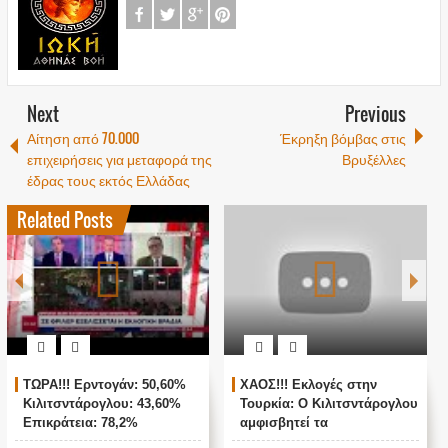
Next
Previous
Αίτηση από 70.000
Έκρηξη βόμβας στις
επιχειρήσεις για μεταφορά της
Βρυξέλλες
έδρας τους εκτός Ελλάδας
Related Posts
ΩΡΑ!!! Ερντογάν: 50,60%
ΧΑΟΣ!!! Εκλογές στην
ΖΩ
ιλιτσντάρογλου: 43,60%
Τουρκία: Ο Κιλιτσντάρογλου
ΑΓ
πικράτεια: 78,2%
αμφισβητεί τα
ΤΟ
αποτελέσματα θα γίνουν