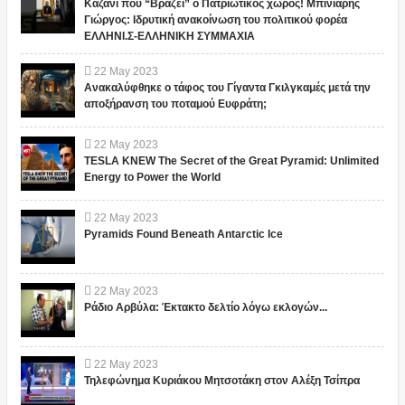
Καζάνι που “Βράζει” ο Πατριωτικος χώρος! Μπινιάρης
Γιώργος: Ιδρυτική ανακοίνωση του πολιτικού φορέα
ΕΛΛΗΝΙ.Σ-ΕΛΛΗΝΙΚΗ ΣΥΜΜΑΧΙΑ
22
May
2023
Ανακαλύφθηκε ο τάφος του Γίγαντα Γκιλγκαμές μετά την
αποξήρανση του ποταμού Ευφράτη;
22
May
2023
TESLA KNEW The Secret of the Great Pyramid: Unlimited
Energy to Power the World
22
May
2023
Pyramids Found Beneath Antarctic Ice
22
May
2023
Ράδιο Αρβύλα: Έκτακτο δελτίο λόγω εκλογών...
22
May
2023
Τηλεφώνημα Κυριάκου Μητσοτάκη στον Αλέξη Τσίπρα