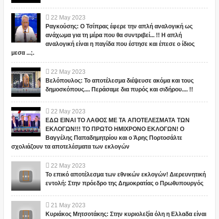
22
May
2023
Ραγκούσης: Ο Τσίπρας έφερε την απλή αναλογική ως
ανάχωμα για τη μέρα που θα συντριβεί... !! Η απλή
αναλογική είναι η παγίδα που έστησε και έπεσε ο ίδιος
μεσα ...;.
22
May
2023
Βελόπουλος: Το αποτέλεσμα διέψευσε ακόμα και τους
δημοσκόπους.... Περάσαμε δια πυρός και σιδήρου.... !!
22
May
2023
ΕΔΩ ΕΙΝΑΙ ΤΟ ΛΑΘΟΣ ΜΕ ΤΑ ΑΠΟΤΕΛΕΣΜΑΤΑ ΤΩΝ
ΕΚΛΟΓΩΝ!!! ΤΟ ΠΡΩΤΟ ΗΜΙΧΡΟΝΟ ΕΚΛΟΓΩΝ! Ο
Βαγγέλης Παπαδημητρίου και ο Άρης Πορτοσάλτε
σχολιάζουν τα αποτελέσματα των εκλογών
22
May
2023
Το επικό αποτέλεσμα των εθνικών εκλογών! Διερευνητική
εντολή: Στην πρόεδρο της Δημοκρατίας ο Πρωθυπουργός
21
May
2023
Κυριάκος Μητσοτάκης: Στην κυριολεξία όλη η Ελλαδα είναι