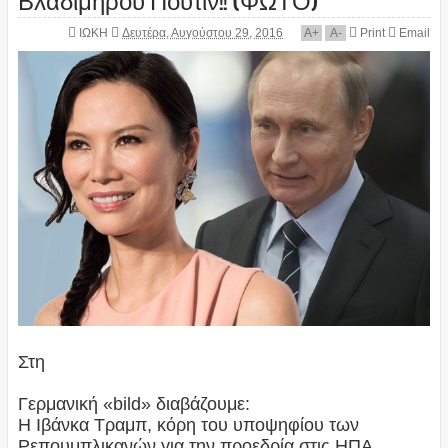
ΙΩΚΗ
Δευτέρα, Αυγούστου 29, 2016
A
+
A
-
Print
Email
Στη
Γερμανική «bild» διαβάζουμε:
Η Ιβάνκα Τραμπ, κόρη του υποψηφίου των
Ρεπουμπλικανών για την προεδρία στις ΗΠΑ,