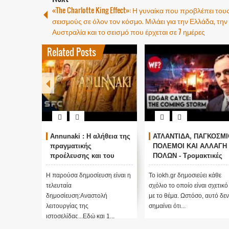
«The Charlotte King Effect»: Η γυναίκα που προβλέπει του
σεισμούς σε όλον τον κόσμο. Μιλάει για την Ελλάδα, την
Αυστραλία και το σεισμό που έρχεται σε 7 ημέρες
Related Posts
Annunaki : Η αλήθεια της
ΑΤΛΑΝΤΙΔΑ, ΠΑΓΚΟΣΜΙ
πραγματικής
ΠΟΛΕΜΟΙ ΚΑΙ ΑΛΛΑΓΗ
προέλευσης και του
ΠΟΛΩΝ - Τρομακτικές
σκοπού τους και
προβλέψεις του Edgar
αναστολή λειτουργίας
Cayce (Video)
Η παρούσα δημοσίευση είναι η
Το iokh.gr δημοσιεύει κάθε
μας ....
τελευταία
σχόλιο το οποίο είναι σχετικό
δημοσίευση:Αναστολή
με το θέμα. Ωστόσο, αυτό δεν
λειτουργίας της
σημαίνει ότι...
ιστοσελίδας...Εδώ και 1...