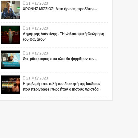
21
May
2023
ΧΡΟΝΗΣ ΜΙΣΣΙΟΣ! Από ήρωας, προδότης...
21
May
2023
Δημήτρης Λιαντίνης - "Η Φιλοσοφική Θεώρηση
του Θανάτου"
21
May
2023
Θα ΄ρθει καιρός που όλοι θα ψηφίζουν τον...
21
May
2023
Η φοβερή επιστολή του διοικητή της Ιουδαίας
που περιγράφει πως ήταν ο Ιησούς Χριστός!