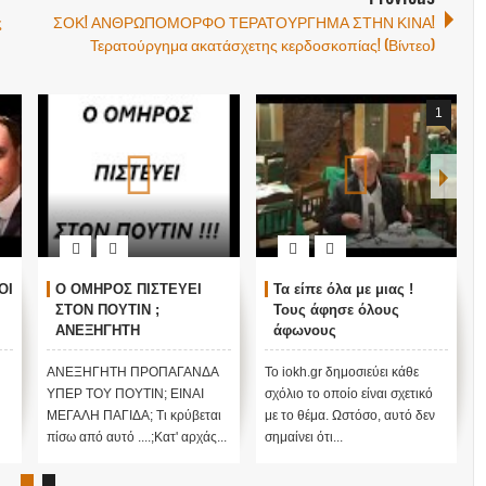
ς
ΣΟΚ! ΑΝΘΡΩΠΟΜΟΡΦΟ ΤΕΡΑΤΟΥΡΓΗΜΑ ΣΤΗΝ ΚΙΝΑ!
Τερατούργημα ακατάσχετης κερδοσκοπίας! (Βίντεο)
1
ΟΙ
Ο ΟΜΗΡΟΣ ΠΙΣΤΕΥΕΙ
Τα είπε όλα με μιας !
ΣΤΟΝ ΠΟΥΤΙΝ ;
Τους άφησε όλους
ΑΝΕΞΗΓΗΤΗ
άφωνους
ΠΡΟΠΑΓΑΝΔΑ ΥΠΕΡ ΤΟΥ
ΠΟΥΤΙΝ;
ΑΝΕΞΗΓΗΤΗ ΠΡΟΠΑΓΑΝΔΑ
Το iokh.gr δημοσιεύει κάθε
ΥΠΕΡ ΤΟΥ ΠΟΥΤΙΝ; ΕΙΝΑΙ
σχόλιο το οποίο είναι σχετικό
ΜΕΓΑΛΗ ΠΑΓΙΔΑ; Τι κρύβεται
με το θέμα. Ωστόσο, αυτό δεν
πίσω από αυτό ....;Κατ' αρχάς...
σημαίνει ότι...