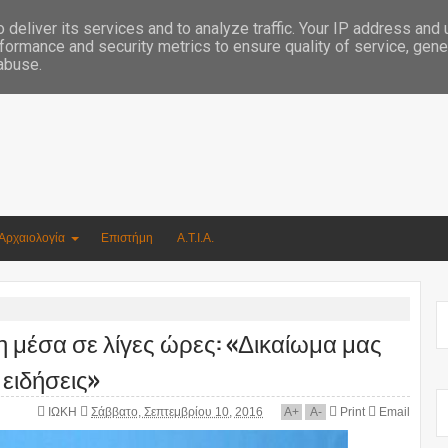
Συγγραφέας Νικόλαος Αργυρίου
deliver its services and to analyze traffic. Your IP address and
formance and security metrics to ensure quality of service, gen
 abuse.
Αρχαιολογία
Επιστήμη
Α.Τ.Ι.Α.
 μέσα σε λίγες ώρες: «Δικαίωμα μας
 ειδήσεις»
ΙΩΚΗ
Σάββατο, Σεπτεμβρίου 10, 2016
A
+
A
-
Print
Email