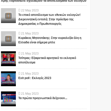
Άρης Πορτοσάλτε σχολιάζουν τα αποτελέσματα των εκλογών
22
May
2023
Το επικό αποτέλεσμα των εθνικών εκλογών!
Διερευνητική εντολή: Στην πρόεδρο της
Δημοκρατίας ο Πρωθυπουργός
1
21
May
2023
Κυριάκος Μητσοτάκης: Στην κυριολεξία όλη η
Ελλαδα είναι σήμερα μπλε
21
May
2023
Τσίπρας: Εξαιρετικά αρνητικό το εκλογικό
αποτέλεσμα
"ΣΧΕΔΙΟ ΛΕΩΝΙΔΑΣ": ΤΙ
ΑΥΤΑ ΤΡΕΜΟΥΝ! Οι
ΕΤΟΙΜΑΖΟΥΝ ΓΙΑ ΤΗΝ
Έλληνες και η Άγνωστη
21
May
2023
ΠΑΤΡΙΔΑ ΜΑΣ... ; ΔΕΝ ΤΑ
Ιερατική σχέση!(ΒΙΝΤΕΟ)
Exit poll : Εκλογές 2023
ΕΙΠΕ ΤΥΧΑΙΑ ΣΤΙΣ
13/11/2015...
Το iokh.gr δημοσιεύει κάθε
Το iokh.gr δημοσιεύει κάθε
σχόλιο το οποίο είναι σχετικό
σχόλιο το οποίο είναι σχετικό
21
May
2023
με το θέμα. Ωστόσο, αυτό δεν
με το θέμα. Ωστόσο, αυτό δεν
Τα πρώτα προγνωστικά δείχνουν...
σημαίνει ότι...
σημαίνει ότι...