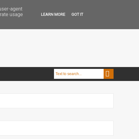
 user-agent
erate usage
LEARN MORE
GOT IT