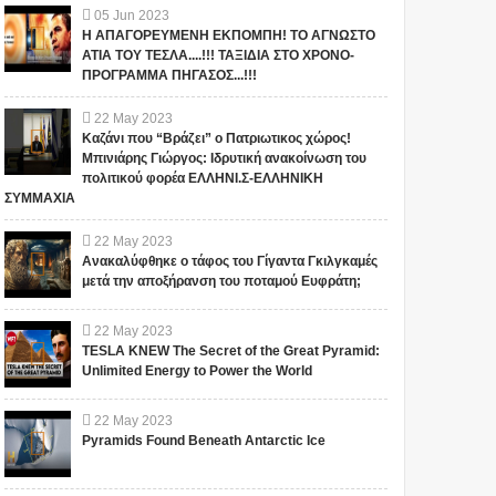
05
Jun
2023
Η ΑΠΑΓΟΡΕΥΜΕΝΗ ΕΚΠΟΜΠΗ! ΤΟ ΑΓΝΩΣΤΟ
ΑΤΙΑ ΤΟΥ ΤΕΣΛΑ....!!! ΤΑΞΙΔΙΑ ΣΤΟ ΧΡΟΝΟ-
ΠΡΟΓΡΑΜΜΑ ΠΗΓΑΣΟΣ...!!!
22
May
2023
Καζάνι που “Βράζει” ο Πατριωτικος χώρος!
Μπινιάρης Γιώργος: Ιδρυτική ανακοίνωση του
πολιτικού φορέα ΕΛΛΗΝΙ.Σ-ΕΛΛΗΝΙΚΗ
ΣΥΜΜΑΧΙΑ
22
May
2023
Ανακαλύφθηκε ο τάφος του Γίγαντα Γκιλγκαμές
μετά την αποξήρανση του ποταμού Ευφράτη;
22
May
2023
TESLA KNEW The Secret of the Great Pyramid:
Unlimited Energy to Power the World
22
May
2023
Pyramids Found Beneath Antarctic Ice