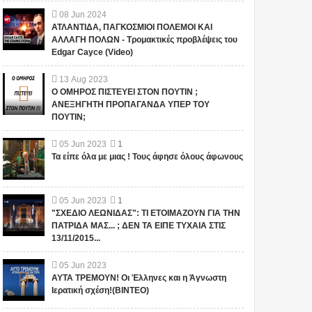
08
Jun
2024
ΑΤΛΑΝΤΙΔΑ, ΠΑΓΚΟΣΜΙΟΙ ΠΟΛΕΜΟΙ ΚΑΙ
ΑΛΛΑΓΗ ΠΟΛΩΝ - Τρομακτικές προβλέψεις του
Edgar Cayce (Video)
13
Aug
2023
Ο ΟΜΗΡΟΣ ΠΙΣΤΕΥΕΙ ΣΤΟΝ ΠΟΥΤΙΝ ;
ΑΝΕΞΗΓΗΤΗ ΠΡΟΠΑΓΑΝΔΑ ΥΠΕΡ ΤΟΥ
ΠΟΥΤΙΝ;
05
Jun
2023
1
Τα είπε όλα με μιας ! Τους άφησε όλους άφωνους
05
Jun
2023
1
"ΣΧΕΔΙΟ ΛΕΩΝΙΔΑΣ": ΤΙ ΕΤΟΙΜΑΖΟΥΝ ΓΙΑ ΤΗΝ
ΠΑΤΡΙΔΑ ΜΑΣ... ; ΔΕΝ ΤΑ ΕΙΠΕ ΤΥΧΑΙΑ ΣΤΙΣ
13/11/2015...
05
Jun
2023
ΑΥΤΑ ΤΡΕΜΟΥΝ! Οι Έλληνες και η Άγνωστη
Ιερατική σχέση!(ΒΙΝΤΕΟ)