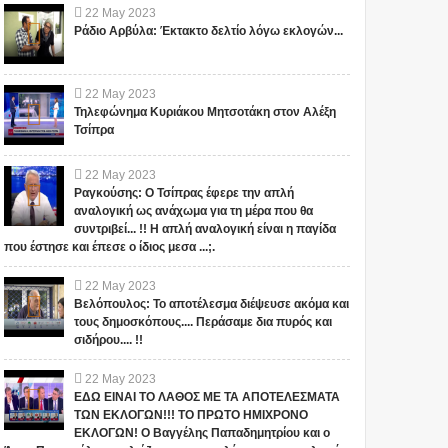
22
May
2023
Ράδιο Αρβύλα: Έκτακτο δελτίο λόγω εκλογών...
22
May
2023
Τηλεφώνημα Κυριάκου Μητσοτάκη στον Αλέξη
Τσίπρα
22
May
2023
Ραγκούσης: Ο Τσίπρας έφερε την απλή
αναλογική ως ανάχωμα για τη μέρα που θα
συντριβεί... !! Η απλή αναλογική είναι η παγίδα
που έστησε και έπεσε ο ίδιος μεσα ...;.
22
May
2023
Βελόπουλος: Το αποτέλεσμα διέψευσε ακόμα και
τους δημοσκόπους.... Περάσαμε δια πυρός και
σιδήρου.... !!
22
May
2023
ΕΔΩ ΕΙΝΑΙ ΤΟ ΛΑΘΟΣ ΜΕ ΤΑ ΑΠΟΤΕΛΕΣΜΑΤΑ
ΤΩΝ ΕΚΛΟΓΩΝ!!! ΤΟ ΠΡΩΤΟ ΗΜΙΧΡΟΝΟ
ΕΚΛΟΓΩΝ! Ο Βαγγέλης Παπαδημητρίου και ο