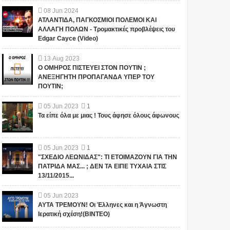
08
Jun
2024
ΑΤΛΑΝΤΙΔΑ, ΠΑΓΚΟΣΜΙΟΙ ΠΟΛΕΜΟΙ ΚΑΙ
ΑΛΛΑΓΗ ΠΟΛΩΝ - Τρομακτικές προβλέψεις του
Edgar Cayce (Video)
13
Aug
2023
Ο ΟΜΗΡΟΣ ΠΙΣΤΕΥΕΙ ΣΤΟΝ ΠΟΥΤΙΝ ;
ΑΝΕΞΗΓΗΤΗ ΠΡΟΠΑΓΑΝΔΑ ΥΠΕΡ ΤΟΥ
ΠΟΥΤΙΝ;
05
Jun
2023
1
Τα είπε όλα με μιας ! Τους άφησε όλους άφωνους
05
Jun
2023
1
"ΣΧΕΔΙΟ ΛΕΩΝΙΔΑΣ": ΤΙ ΕΤΟΙΜΑΖΟΥΝ ΓΙΑ ΤΗΝ
ΠΑΤΡΙΔΑ ΜΑΣ... ; ΔΕΝ ΤΑ ΕΙΠΕ ΤΥΧΑΙΑ ΣΤΙΣ
13/11/2015...
05
Jun
2023
ΑΥΤΑ ΤΡΕΜΟΥΝ! Οι Έλληνες και η Άγνωστη
Ιερατική σχέση!(ΒΙΝΤΕΟ)