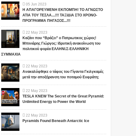
05
Jun
2023
Η ΑΠΑΓΟΡΕΥΜΕΝΗ ΕΚΠΟΜΠΗ! ΤΟ ΑΓΝΩΣΤΟ
ΑΤΙΑ ΤΟΥ ΤΕΣΛΑ....!!! ΤΑΞΙΔΙΑ ΣΤΟ ΧΡΟΝΟ-
ΠΡΟΓΡΑΜΜΑ ΠΗΓΑΣΟΣ...!!!
22
May
2023
Καζάνι που “Βράζει” ο Πατριωτικος χώρος!
Μπινιάρης Γιώργος: Ιδρυτική ανακοίνωση του
πολιτικού φορέα ΕΛΛΗΝΙ.Σ-ΕΛΛΗΝΙΚΗ
ΣΥΜΜΑΧΙΑ
22
May
2023
Ανακαλύφθηκε ο τάφος του Γίγαντα Γκιλγκαμές
μετά την αποξήρανση του ποταμού Ευφράτη;
22
May
2023
TESLA KNEW The Secret of the Great Pyramid:
Unlimited Energy to Power the World
22
May
2023
Pyramids Found Beneath Antarctic Ice