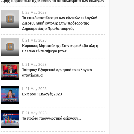
5 Θαυματουργά βότανα
ΣΠΑΝΙΟΣ ΠΛΟΥΤΟΣ!!!
Άρης Πορτοσάλτε σχολιάζουν τα αποτελέσματα των εκλογών
της ελληνικής γης!
ΟΛΕΣ ΟΙ ΥΠΕΡΤΡΟΦΕΣ
ΕΙΝΑΙ ΔΙΑΣΠΑΡΤΕΣ ΣΤΑ
22
May
2023
ΔΑΣΗ ΤΗΣ ΕΛΛΑΔΑΣ!!
Το επικό αποτέλεσμα των εθνικών εκλογών!
Avena sativa Λαϊκή Ονομασία:
(ΒΙΝΤΕΟ)
Διερευνητική εντολή: Στην πρόεδρο της
(adsbygoogle =
Αγριοβρώμη, Αγριογέννημα,
Δημοκρατίας ο Πρωθυπουργός
window.adsbygoogle ||
Αγριοσίφουνα, Βρωμάρι, Ταγή
[]).push({});
Δραστικέ...
21
May
2023
Κυριάκος Μητσοτάκης: Στην κυριολεξία όλη η
Ελλαδα είναι σήμερα μπλε
21
May
2023
Τσίπρας: Εξαιρετικά αρνητικό το εκλογικό
αποτέλεσμα
21
May
2023
Exit poll : Εκλογές 2023
21
May
2023
Τα πρώτα προγνωστικά δείχνουν...