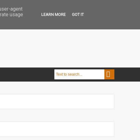
 user-agent
erate usage
LEARN MORE
GOT IT