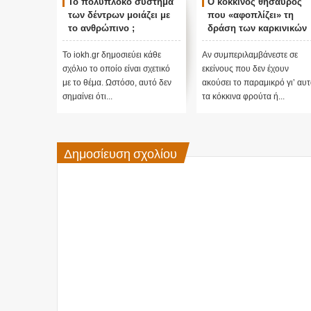
Το πολύπλοκο σύστημα
Ο κόκκινος θησαυρός
των δέντρων μοιάζει με
που «αφοπλίζει» τη
το ανθρώπινο ;
δράση των καρκινικών
κυττάρων και εμποδίζει
την αλλοίωση του DNA
Το iokh.gr δημοσιεύει κάθε
Aν συμπεριλαμβάνεστε σε
σχόλιο το οποίο είναι σχετικό
εκείνους που δεν έχουν
με το θέμα. Ωστόσο, αυτό δεν
ακούσει το παραμικρό γι’ αυτ
σημαίνει ότι...
τα κόκκινα φρούτα ή...
Δημοσίευση σχολίου