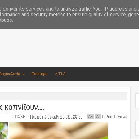
Συγγραφέας Νικόλαος Αργυρίου
deliver its services and to analyze traffic. Your IP address and
formance and security metrics to ensure quality of service, gen
 abuse.
Αρχαιολογία
Επιστήμη
Α.Τ.Ι.Α.
 καπνίζουν....
ΙΩΚΗ
Πέμπτη, Σεπτεμβρίου 01, 2016
A
+
A
-
Print
Email