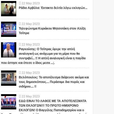
22
May
2023
Ράδιο Αρβύλα: Έκτακτο δελτίο λόγω εκλογών...
22
May
2023
Τηλεφώνημα Κυριάκου Μητσοτάκη στον Αλέξη
Τσίπρα
22
May
2023
Ραγκούσης: Ο Τσίπρας έφερε την απλή
αναλογική ως ανάχωμα για τη μέρα που θα
συντριβεί... !! Η απλή αναλογική είναι η παγίδα
που έστησε και έπεσε ο ίδιος μεσα ...;.
22
May
2023
Βελόπουλος: Το αποτέλεσμα διέψευσε ακόμα και
τους δημοσκόπους.... Περάσαμε δια πυρός και
σιδήρου.... !!
22
May
2023
ΕΔΩ ΕΙΝΑΙ ΤΟ ΛΑΘΟΣ ΜΕ ΤΑ ΑΠΟΤΕΛΕΣΜΑΤΑ
ΤΩΝ ΕΚΛΟΓΩΝ!!! ΤΟ ΠΡΩΤΟ ΗΜΙΧΡΟΝΟ
ΕΚΛΟΓΩΝ! Ο Βαγγέλης Παπαδημητρίου και ο