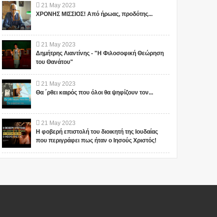
21
May
2023
ΧΡΟΝΗΣ ΜΙΣΣΙΟΣ! Από ήρωας, προδότης...
21
May
2023
Δημήτρης Λιαντίνης - "Η Φιλοσοφική Θεώρηση
του Θανάτου"
21
May
2023
Θα ΄ρθει καιρός που όλοι θα ψηφίζουν τον...
21
May
2023
Η φοβερή επιστολή του διοικητή της Ιουδαίας
που περιγράφει πως ήταν ο Ιησούς Χριστός!