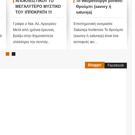
ΑΠΟΚΛΕΙΣΤΙΚΟ!! ΤΟ
Το θαυματουργό βότανο:
ΜΕΓΑΛΥΤΕΡΟ ΜΥΣΤΙΚΟ
Θρούμπι (savory ή
ΤΟΥ ΙΠΠΟΚΡΑΤΗ !!!
satureja)
Ολόκληρη η συνταγή
από το ΕΛΙΞΗΡΙΟ ΑΕΙ !!!
Γράφει ο Νικ. Αλ. Αργυρίου
Επιστημονική ονομασία:
Μετά από χρόνια έρευνας
Satureja hortensis Το θρούμπι
ά
βγάζω στην δημοσιότητα
(savory ή satureja) είναι ένα
ολόκληρη την συνταγ...
αυτοφυές φυ...
Blogger
Facebook