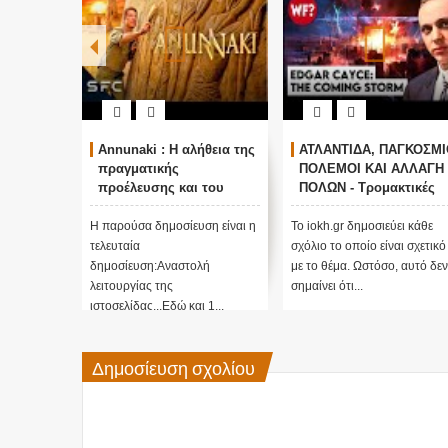
Annunaki : Η αλήθεια της
ΑΤΛΑΝΤΙΔΑ, ΠΑΓΚΟΣΜΙ
πραγματικής
ΠΟΛΕΜΟΙ ΚΑΙ ΑΛΛΑΓΗ
προέλευσης και του
ΠΟΛΩΝ - Τρομακτικές
σκοπού τους και
προβλέψεις του Edgar
αναστολή λειτουργίας
Cayce (Video)
Η παρούσα δημοσίευση είναι η
Το iokh.gr δημοσιεύει κάθε
μας ....
τελευταία
σχόλιο το οποίο είναι σχετικό
δημοσίευση:Αναστολή
με το θέμα. Ωστόσο, αυτό δεν
λειτουργίας της
σημαίνει ότι...
ιστοσελίδας...Εδώ και 1...
Δημοσίευση σχολίου