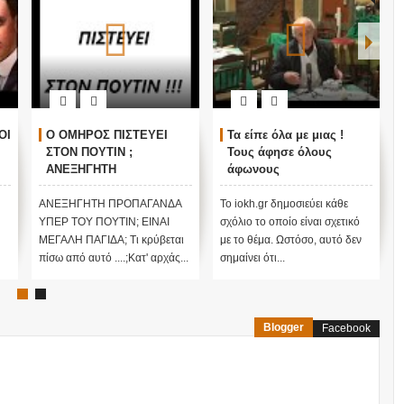
ΟΙ
Ο ΟΜΗΡΟΣ ΠΙΣΤΕΥΕΙ
Τα είπε όλα με μιας !
ΣΤΟΝ ΠΟΥΤΙΝ ;
Τους άφησε όλους
ΑΝΕΞΗΓΗΤΗ
άφωνους
ΠΡΟΠΑΓΑΝΔΑ ΥΠΕΡ ΤΟΥ
ΠΟΥΤΙΝ;
ΑΝΕΞΗΓΗΤΗ ΠΡΟΠΑΓΑΝΔΑ
Το iokh.gr δημοσιεύει κάθε
ΥΠΕΡ ΤΟΥ ΠΟΥΤΙΝ; ΕΙΝΑΙ
σχόλιο το οποίο είναι σχετικό
ΜΕΓΑΛΗ ΠΑΓΙΔΑ; Τι κρύβεται
με το θέμα. Ωστόσο, αυτό δεν
πίσω από αυτό ....;Κατ' αρχάς...
σημαίνει ότι...
Blogger
Facebook