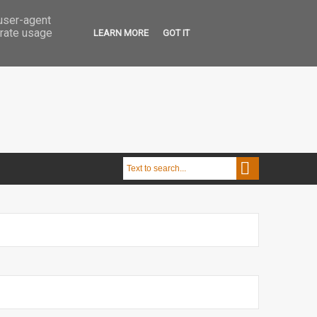
 user-agent
erate usage
LEARN MORE
GOT IT