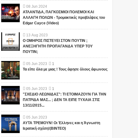
08
Jun
2024
ΑΤΛΑΝΤΙΔΑ, ΠΑΓΚΟΣΜΙΟΙ ΠΟΛΕΜΟΙ ΚΑΙ
ΑΛΛΑΓΗ ΠΟΛΩΝ - Τρομακτικές προβλέψεις του
Edgar Cayce (Video)
13
Aug
2023
Ο ΟΜΗΡΟΣ ΠΙΣΤΕΥΕΙ ΣΤΟΝ ΠΟΥΤΙΝ ;
ΑΝΕΞΗΓΗΤΗ ΠΡΟΠΑΓΑΝΔΑ ΥΠΕΡ ΤΟΥ
ΠΟΥΤΙΝ;
05
Jun
2023
1
Τα είπε όλα με μιας ! Τους άφησε όλους άφωνους
05
Jun
2023
1
"ΣΧΕΔΙΟ ΛΕΩΝΙΔΑΣ": ΤΙ ΕΤΟΙΜΑΖΟΥΝ ΓΙΑ ΤΗΝ
ΠΑΤΡΙΔΑ ΜΑΣ... ; ΔΕΝ ΤΑ ΕΙΠΕ ΤΥΧΑΙΑ ΣΤΙΣ
13/11/2015...
05
Jun
2023
ΑΥΤΑ ΤΡΕΜΟΥΝ! Οι Έλληνες και η Άγνωστη
Ιερατική σχέση!(ΒΙΝΤΕΟ)