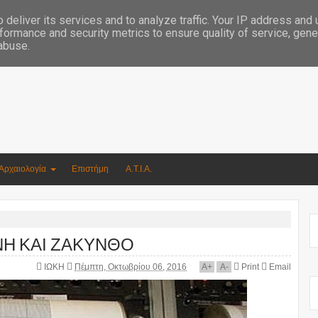
Συγγραφέας Νικόλαος Αργυρίου
deliver its services and to analyze traffic. Your IP address and
formance and security metrics to ensure quality of service, gen
 abuse.
Αρχαιολογία
Επιστήμη
Α.Τ.Ι.Α.
ΝΗ ΚΑΙ ΖΑΚΥΝΘΟ
ΙΩΚΗ
Πέμπτη, Οκτωβρίου 06, 2016
A
+
A
-
Print
Email