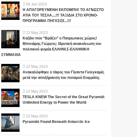
05
Jun
2023
Η ΑΠΑΓΟΡΕΥΜΕΝΗ ΕΚΠΟΜΠΗ! ΤΟ ΑΓΝΩΣΤΟ
ΑΤΙΑ ΤΟΥ ΤΕΣΛΑ....!!! ΤΑΞΙΔΙΑ ΣΤΟ ΧΡΟΝΟ-
ΠΡΟΓΡΑΜΜΑ ΠΗΓΑΣΟΣ...!!!
22
May
2023
Καζάνι που “Βράζει” ο Πατριωτικος χώρος!
Μπινιάρης Γιώργος: Ιδρυτική ανακοίνωση του
πολιτικού φορέα ΕΛΛΗΝΙ.Σ-ΕΛΛΗΝΙΚΗ
ΣΥΜΜΑΧΙΑ
22
May
2023
Ανακαλύφθηκε ο τάφος του Γίγαντα Γκιλγκαμές
μετά την αποξήρανση του ποταμού Ευφράτη;
22
May
2023
TESLA KNEW The Secret of the Great Pyramid:
Unlimited Energy to Power the World
22
May
2023
Pyramids Found Beneath Antarctic Ice
1