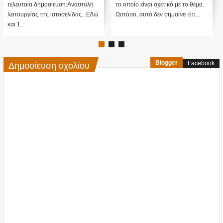
ικό με το θέμα.
ΥΠΕΡ ΤΟΥ ΠΟΥΤΙΝ; ΕΙΝΑΙ
Ωστόσο, αυτό δεν σημαί
μαίνει ότι...
ΜΕΓΑΛΗ ΠΑΓΙΔΑ; Τι κρύβεται
πίσω από αυτό ....;Κατ' αρχάς...
Δημοσίευση σχολίου
Blogger
Facebook