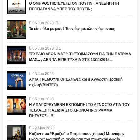
Ο ΟΜΗΡΟΣ ΠΙΣΤΕΥΕΙ ΣΤΟΝ ΠΟΥΤΙΝ ; ΑΝΕΞΗΓΗΤΗ
ΠΡΟΠΑΓΑΝΔΑ ΥΠΕΡ ΤΟΥ ΠΟΥΤΙΝ;
05
Jun
2023
1
Τα είπε όλα με μιας ! Τους άφησε όλους άφωνους
05
Jun
2023
1
"ΣΧΕΔΙΟ ΛΕΩΝΙΔΑΣ": ΤΙ ΕΤΟΙΜΑΖΟΥΝ ΓΙΑ ΤΗΝ ΠΑΤΡΙΔΑ
ΜΑΣ... ; ΔΕΝ ΤΑ ΕΙΠΕ ΤΥΧΑΙΑ ΣΤΙΣ 13/11/2015...
05
Jun
2023
ΑΥΤΑ ΤΡΕΜΟΥΝ! Οι Έλληνες και η Άγνωστη Ιερατική
σχέση!(ΒΙΝΤΕΟ)
05
Jun
2023
Η ΑΠΑΓΟΡΕΥΜΕΝΗ ΕΚΠΟΜΠΗ! ΤΟ ΑΓΝΩΣΤΟ ΑΤΙΑ ΤΟΥ
ΤΕΣΛΑ....!!! ΤΑΞΙΔΙΑ ΣΤΟ ΧΡΟΝΟ-ΠΡΟΓΡΑΜΜΑ
ΠΗΓΑΣΟΣ...!!!
22
May
2023
Καζάνι που “Βράζει” ο Πατριωτικος χώρος! Μπινιάρης
Γιώργος: Ιδρυτική ανακοίνωση του πολιτικού φορέα