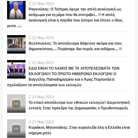
22
May
2023
Ραγκούσης: Ο Τσίπρας έφερε την απλή αναλογική ως
ανάχωμα για τη μέρα που θα συντριβεί... !! Η απλή
αναλογική είναι η παγίδα που έστησε και έπεσε ο ίδιος
μεσα ...;.
22
May
2023
Βελόπουλος: Το αποτέλεσμα διέψευσε ακόμα και τους
δημοσκόπους.... Περάσαμε δια πυρός και σιδήρου.... !!
22
May
2023
ΕΔΩ ΕΙΝΑΙ ΤΟ ΛΑΘΟΣ ΜΕ ΤΑ ΑΠΟΤΕΛΕΣΜΑΤΑ ΤΩΝ
ΕΚΛΟΓΩΝ!!! ΤΟ ΠΡΩΤΟ ΗΜΙΧΡΟΝΟ ΕΚΛΟΓΩΝ! Ο
Βαγγέλης Παπαδημητρίου και ο Άρης Πορτοσάλτε
σχολιάζουν τα αποτελέσματα των εκλογών
22
May
2023
Το επικό αποτέλεσμα των εθνικών εκλογών! Διερευνητική
εντολή: Στην πρόεδρο της Δημοκρατίας ο Πρωθυπουργός
21
May
2023
Κυριάκος Μητσοτάκης: Στην κυριολεξία όλη η Ελλαδα είναι
σήμερα μπλε