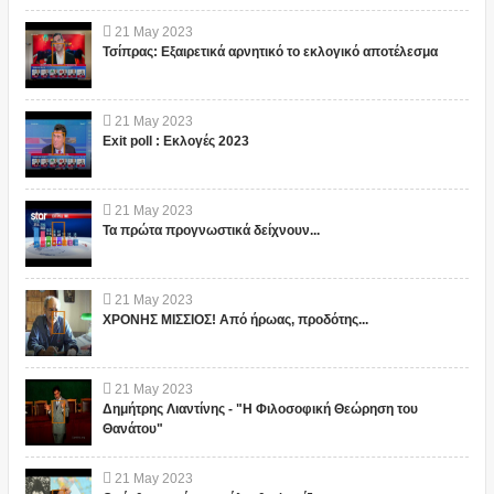
21
May
2023
Τσίπρας: Εξαιρετικά αρνητικό το εκλογικό αποτέλεσμα
21
May
2023
Exit poll : Εκλογές 2023
21
May
2023
Τα πρώτα προγνωστικά δείχνουν...
21
May
2023
ΧΡΟΝΗΣ ΜΙΣΣΙΟΣ! Από ήρωας, προδότης...
21
May
2023
Δημήτρης Λιαντίνης - "Η Φιλοσοφική Θεώρηση του
Θανάτου"
21
May
2023