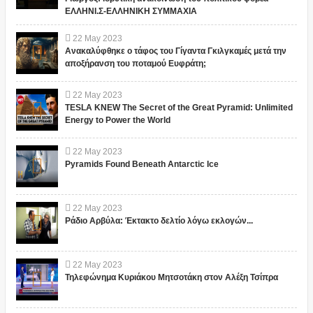
ΕΛΛΗΝΙ.Σ-ΕΛΛΗΝΙΚΗ ΣΥΜΜΑΧΙΑ
22
May
2023
Ανακαλύφθηκε ο τάφος του Γίγαντα Γκιλγκαμές μετά την
αποξήρανση του ποταμού Ευφράτη;
22
May
2023
TESLA KNEW The Secret of the Great Pyramid: Unlimited
Energy to Power the World
22
May
2023
Pyramids Found Beneath Antarctic Ice
22
May
2023
Ράδιο Αρβύλα: Έκτακτο δελτίο λόγω εκλογών...
22
May
2023
Τηλεφώνημα Κυριάκου Μητσοτάκη στον Αλέξη Τσίπρα