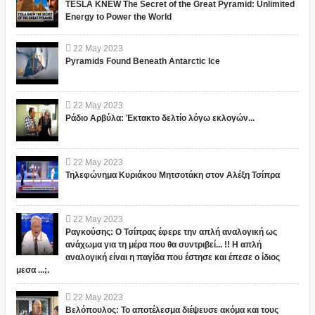
TESLA KNEW The Secret of the Great Pyramid: Unlimited
Energy to Power the World
22
May
2023
Pyramids Found Beneath Antarctic Ice
22
May
2023
Ράδιο Αρβύλα: Έκτακτο δελτίο λόγω εκλογών...
22
May
2023
Τηλεφώνημα Κυριάκου Μητσοτάκη στον Αλέξη Τσίπρα
22
May
2023
Ραγκούσης: Ο Τσίπρας έφερε την απλή αναλογική ως
ανάχωμα για τη μέρα που θα συντριβεί... !! Η απλή
αναλογική είναι η παγίδα που έστησε και έπεσε ο ίδιος
μεσα ...;.
22
May
2023
Βελόπουλος: Το αποτέλεσμα διέψευσε ακόμα και τους