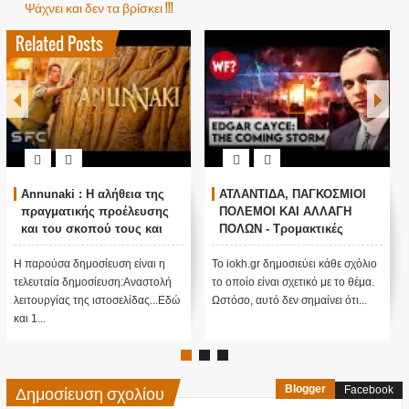
Ψάχνει και δεν τα βρίσκει !!!
Related Posts
1
Ο ΟΜΗΡΟΣ ΠΙΣΤΕΥΕΙ ΣΤΟΝ
Τα είπε όλα με μιας ! Τους
ΠΟΥΤΙΝ ; ΑΝΕΞΗΓΗΤΗ
άφησε όλους άφωνους
ΠΡΟΠΑΓΑΝΔΑ ΥΠΕΡ ΤΟΥ
ΠΟΥΤΙΝ;
Το iokh.gr δημοσιεύει κάθε σχόλιο
ΑΝΕΞΗΓΗΤΗ ΠΡΟΠΑΓΑΝΔΑ
το οποίο είναι σχετικό με το θέμα.
ΥΠΕΡ ΤΟΥ ΠΟΥΤΙΝ; ΕΙΝΑΙ
Ωστόσο, αυτό δεν σημαίνει ότι...
ΜΕΓΑΛΗ ΠΑΓΙΔΑ; Τι κρύβεται
πίσω από αυτό ....;Κατ' αρχάς...
Δημοσίευση σχολίου
Blogger
Facebook