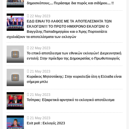
δημοσκόπους.... Περάσαμε δια πυρός και σιδήρου.... !!
22
May
2023
ΕΔΩ ΕΙΝΑΙ ΤΟ ΛΑΘΟΣ ΜΕ ΤΑ ΑΠΟΤΕΛΕΣΜΑΤΑ ΤΩΝ
ΕΚΛΟΓΩΝ!!! ΤΟ ΠΡΩΤΟ ΗΜΙΧΡΟΝΟ ΕΚΛΟΓΩΝ! Ο
Βαγγέλης Παπαδημητρίου και ο Άρης Πορτοσάλτε
σχολιάζουν τα αποτελέσματα των εκλογών
22
May
2023
Το επικό αποτέλεσμα των εθνικών εκλογών! Διερευνητική
εντολή: Στην πρόεδρο της Δημοκρατίας ο Πρωθυπουργός
21
May
2023
Κυριάκος Μητσοτάκης: Στην κυριολεξία όλη η Ελλαδα είναι
σήμερα μπλε
21
May
2023
Τσίπρας: Εξαιρετικά αρνητικό το εκλογικό αποτέλεσμα
21
May
2023
Exit poll : Εκλογές 2023