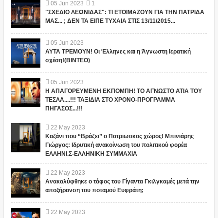
05
Jun
2023
1
"ΣΧΕΔΙΟ ΛΕΩΝΙΔΑΣ": ΤΙ ΕΤΟΙΜΑΖΟΥΝ ΓΙΑ ΤΗΝ ΠΑΤΡΙΔΑ
ΜΑΣ... ; ΔΕΝ ΤΑ ΕΙΠΕ ΤΥΧΑΙΑ ΣΤΙΣ 13/11/2015...
05
Jun
2023
ΑΥΤΑ ΤΡΕΜΟΥΝ! Οι Έλληνες και η Άγνωστη Ιερατική
σχέση!(ΒΙΝΤΕΟ)
05
Jun
2023
Η ΑΠΑΓΟΡΕΥΜΕΝΗ ΕΚΠΟΜΠΗ! ΤΟ ΑΓΝΩΣΤΟ ΑΤΙΑ ΤΟΥ
ΤΕΣΛΑ....!!! ΤΑΞΙΔΙΑ ΣΤΟ ΧΡΟΝΟ-ΠΡΟΓΡΑΜΜΑ
ΠΗΓΑΣΟΣ...!!!
22
May
2023
Καζάνι που “Βράζει” ο Πατριωτικος χώρος! Μπινιάρης
Γιώργος: Ιδρυτική ανακοίνωση του πολιτικού φορέα
ΕΛΛΗΝΙ.Σ-ΕΛΛΗΝΙΚΗ ΣΥΜΜΑΧΙΑ
22
May
2023
Ανακαλύφθηκε ο τάφος του Γίγαντα Γκιλγκαμές μετά την
αποξήρανση του ποταμού Ευφράτη;
22
May
2023