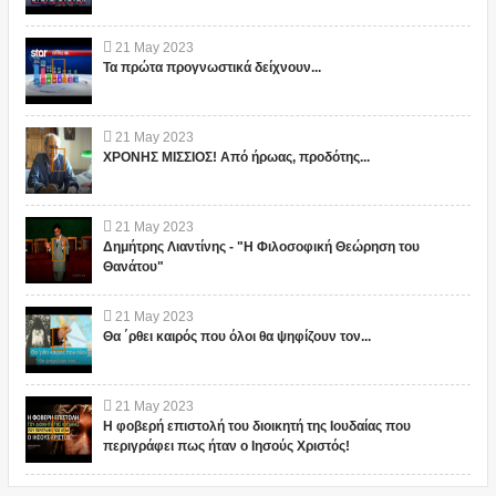
21
May
2023
Τα πρώτα προγνωστικά δείχνουν...
21
May
2023
ΧΡΟΝΗΣ ΜΙΣΣΙΟΣ! Από ήρωας, προδότης...
21
May
2023
Δημήτρης Λιαντίνης - "Η Φιλοσοφική Θεώρηση του
Θανάτου"
21
May
2023
Θα ΄ρθει καιρός που όλοι θα ψηφίζουν τον...
21
May
2023
Η φοβερή επιστολή του διοικητή της Ιουδαίας που
περιγράφει πως ήταν ο Ιησούς Χριστός!