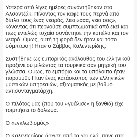
Υστερα από λίγες ημέρες συναντήθηκαν στο
Αλσαντζάκ. Πίνοντας τον καφέ τους περνά από
δίπλα τους ένας νεαρός, λέει «ααα, γεια σας»,
κάνοντας ότι περνούσε συμπτωματικά από εκεί και
πως εντελώς τυχαία συνάντησε την κοπέλα και τον
νεαρό. Ομως, αυτή τη φορά δεν ήταν και τόσο
σύμπτωση! Ηταν ο Σάββας Καλεντερίδης.
Συστήθηκε ως εμπορικός ακόλουθος του ελληνικού
προξενείου μιλώντας τα τουρκικά σαν μητρική του
γλώσσα. Ομως, το εμπόριο και τα υπόλοιπα ήταν
παραμύθι: Ηταν ένας κατάσκοπος των ελληνικών
μυστικών υπηρεσιών, αξιωματικός με βαθμό
αντισυνταγματάρχη.
Ο πιλότος μας (που του «γυάλισε» η ξανθιά) είχε
τσιμπήσει το δόλωμα.
Ο «εγκλωβισμός»
Ο Καλεντερίδης άρχισε από τα χαμηλά, πήγε στα