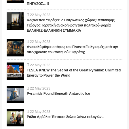
ΠΗΓΑΣΟΣ...!!!
22
May
2023
Καζάνι που “Βράζει” ο Πατριωτικος χώρος! Μπινιάρης
Γιώργος: Ιδρυτική ανακοίνωση του πολιτικού φορέα
ΕΛΛΗΝΙ.Σ-ΕΛΛΗΝΙΚΗ ΣΥΜΜΑΧΙΑ
22
May
2023
Ανακαλύφθηκε ο τάφος του Γίγαντα Γκιλγκαμές μετά την
αποξήρανση του ποταμού Ευφράτη;
22
May
2023
TESLA KNEW The Secret of the Great Pyramid: Unlimited
Energy to Power the World
22
May
2023
Pyramids Found Beneath Antarctic Ice
22
May
2023
Ράδιο Αρβύλα: Έκτακτο δελτίο λόγω εκλογών...