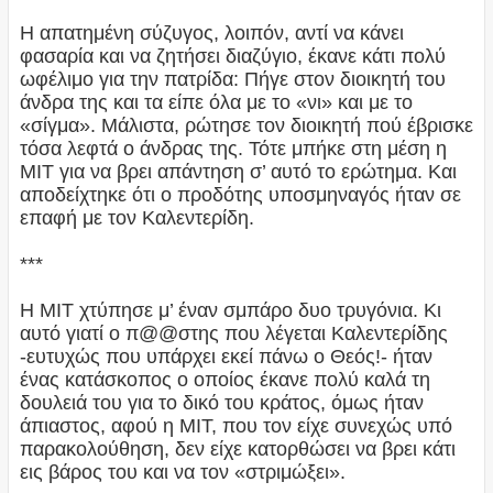
Η απατημένη σύζυγος, λοιπόν, αντί να κάνει
φασαρία και να ζητήσει διαζύγιο, έκανε κάτι πολύ
ωφέλιμο για την πατρίδα: Πήγε στον διοικητή του
άνδρα της και τα είπε όλα με το «νι» και με το
«σίγμα». Μάλιστα, ρώτησε τον διοικητή πού έβρισκε
τόσα λεφτά ο άνδρας της. Τότε μπήκε στη μέση η
ΜΙΤ για να βρει απάντηση σ’ αυτό το ερώτημα. Και
αποδείχτηκε ότι ο προδότης υποσμηναγός ήταν σε
επαφή με τον Καλεντερίδη.
***
Η ΜΙΤ χτύπησε μ’ έναν σμπάρο δυο τρυγόνια. Κι
αυτό γιατί ο π@@στης που λέγεται Καλεντερίδης
-ευτυχώς που υπάρχει εκεί πάνω ο Θεός!- ήταν
ένας κατάσκοπος ο οποίος έκανε πολύ καλά τη
δουλειά του για το δικό του κράτος, όμως ήταν
άπιαστος, αφού η ΜΙΤ, που τον είχε συνεχώς υπό
παρακολούθηση, δεν είχε κατορθώσει να βρει κάτι
εις βάρος του και να τον «στριμώξει».