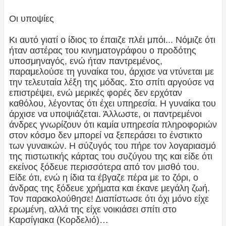
Οι υποψίες
Κι αυτό γιατί ο ίδιος το έπαιζε πλέι μπόι... Νόμιζε ότι
ήταν αστέρας του κινηματογράφου ο προδότης
υποσμηναγός, ενώ ήταν παντρεμένος,
παραμελούσε τη γυναίκα του, άρχισε να ντύνεται με
την τελευταία λέξη της μόδας. Στο σπίτι αργούσε να
επιστρέψει, ενώ μερικές φορές δεν ερχόταν
καθόλου, λέγοντας ότι έχει υπηρεσία. Η γυναίκα του
άρχισε να υποψιάζεται. Άλλωστε, οι παντρεμένοι
άνδρες γνωρίζουν ότι καμία υπηρεσία πληροφοριών
στον κόσμο δεν μπορεί να ξεπεράσει το ένστικτο
των γυναικών. Η σύζυγός του πήρε τον λογαριασμό
της πιστωτικής κάρτας του συζύγου της και είδε ότι
εκείνος ξόδευε περισσότερα από τον μισθό του.
Είδε ότι, ενώ η ίδια τα έβγαζε πέρα με το ζόρι, ο
άνδρας της ξόδευε χρήματα και έκανε μεγάλη ζωή.
Τον παρακολούθησε! Διαπίστωσε ότι όχι μόνο είχε
ερωμένη, αλλά της είχε νοικιάσει σπίτι στο
Καρσίγιακα (Κορδελιό)…