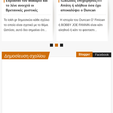
Εκβίασαν τον Μακάριο και
«Σκιώδεις επιχειρήσεις»!!!
το λένε ανοιχτά οι
Απάτη ή αλήθεια όσα έχει
Βρετανικές μυστικές
αποκαλύψει ο Duncan
υπηρεσίες...
O’Finioan ;;;
Το iokh.gr δημοσιεύει κάθε σχόλιο
Η ιστορία του Duncan O’ Finioan
το οποίο είναι σχετικό με το θέμα.
ή BOBBY JOE FANNIN είναι κάτι
Ωστόσο, αυτό δεν σημαίνει ότι...
αληθινό ή κάτι το φανταστι...
Δημοσίευση σχολίου
Blogger
Facebook