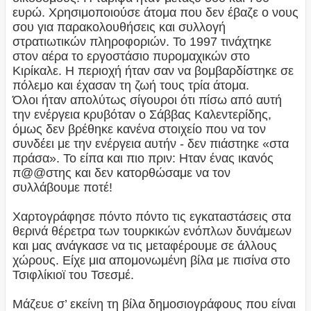
ευρώ. Χρησιμοποιούσε άτομα που δεν έβαζε ο νους
σου για παρακολουθήσεις και συλλογή
στρατιωτικών πληροφοριών. Το 1997 τινάχτηκε
στον αέρα το εργοστάσιο πυρομαχικών στο
Κιρίκαλε. Η περιοχή ήταν σαν να βομβαρδίστηκε σε
πόλεμο και έχασαν τη ζωή τους τρία άτομα.
Όλοι ήταν απολύτως σίγουροι ότι πίσω από αυτή
την ενέργεια κρυβόταν ο Σάββας Καλεντερίδης,
όμως δεν βρέθηκε κανένα στοιχείο που να τον
συνδέει με την ενέργεια αυτήν - δεν πιάστηκε «στα
πράσα». Το είπα και πιο πριν: Ηταν ένας ικανός
π@@στης και δεν κατορθώσαμε να τον
συλλάβουμε ποτέ!
Χαρτογράφησε πόντο πόντο τις εγκαταστάσεις στα
θερινά θέρετρα των τουρκικών ενόπλων δυνάμεων
και μας ανάγκασε να τις μεταφέρουμε σε άλλους
χώρους. Είχε μια απομονωμένη βίλα με πισίνα στο
Τσιφλίκιοϊ του Τσεσμέ.
Μάζευε σ’ εκείνη τη βίλα δημοσιογράφους που είναι