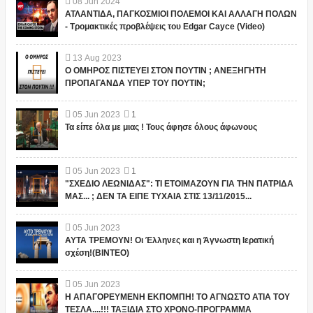
08
Jun
2024
ΑΤΛΑΝΤΙΔΑ, ΠΑΓΚΟΣΜΙΟΙ ΠΟΛΕΜΟΙ ΚΑΙ ΑΛΛΑΓΗ ΠΟΛΩΝ
- Τρομακτικές προβλέψεις του Edgar Cayce (Video)
13
Aug
2023
Ο ΟΜΗΡΟΣ ΠΙΣΤΕΥΕΙ ΣΤΟΝ ΠΟΥΤΙΝ ; ΑΝΕΞΗΓΗΤΗ
ΠΡΟΠΑΓΑΝΔΑ ΥΠΕΡ ΤΟΥ ΠΟΥΤΙΝ;
05
Jun
2023
1
Τα είπε όλα με μιας ! Τους άφησε όλους άφωνους
05
Jun
2023
1
"ΣΧΕΔΙΟ ΛΕΩΝΙΔΑΣ": ΤΙ ΕΤΟΙΜΑΖΟΥΝ ΓΙΑ ΤΗΝ ΠΑΤΡΙΔΑ
ΜΑΣ... ; ΔΕΝ ΤΑ ΕΙΠΕ ΤΥΧΑΙΑ ΣΤΙΣ 13/11/2015...
05
Jun
2023
ΑΥΤΑ ΤΡΕΜΟΥΝ! Οι Έλληνες και η Άγνωστη Ιερατική
σχέση!(ΒΙΝΤΕΟ)
05
Jun
2023
Η ΑΠΑΓΟΡΕΥΜΕΝΗ ΕΚΠΟΜΠΗ! ΤΟ ΑΓΝΩΣΤΟ ΑΤΙΑ ΤΟΥ
ΤΕΣΛΑ....!!! ΤΑΞΙΔΙΑ ΣΤΟ ΧΡΟΝΟ-ΠΡΟΓΡΑΜΜΑ