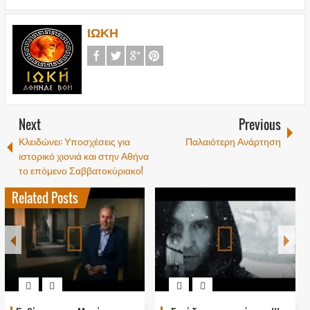
ΙΩΚΗ
Next
Previous
Κλειδώνει: Υποσχέσεις για
Παλαιότερη Ανάρτηση
ιστορικό χιονιά και στην Αθήνα
το επόμενο Σαββατοκύριακο!
Related Posts