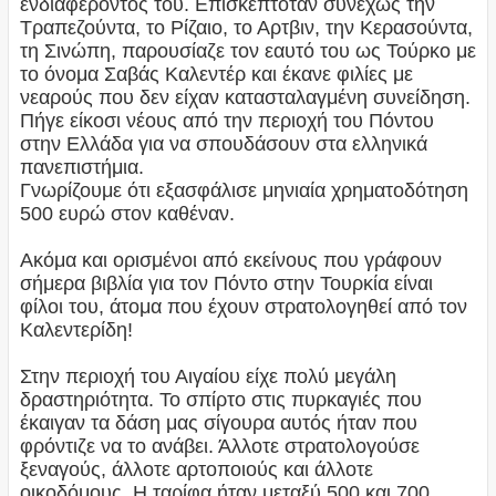
ενδιαφέροντός του. Επισκεπτόταν συνεχώς την
Τραπεζούντα, το Ρίζαιο, το Αρτβιν, την Κερασούντα,
τη Σινώπη, παρουσίαζε τον εαυτό του ως Τούρκο με
το όνομα Σαβάς Καλεντέρ και έκανε φιλίες με
νεαρούς που δεν είχαν κατασταλαγμένη συνείδηση.
Πήγε είκοσι νέους από την περιοχή του Πόντου
στην Ελλάδα για να σπουδάσουν στα ελληνικά
πανεπιστήμια.
Γνωρίζουμε ότι εξασφάλισε μηνιαία χρηματοδότηση
500 ευρώ στον καθέναν.
Ακόμα και ορισμένοι από εκείνους που γράφουν
σήμερα βιβλία για τον Πόντο στην Τουρκία είναι
φίλοι του, άτομα που έχουν στρατολογηθεί από τον
Καλεντερίδη!
Στην περιοχή του Αιγαίου είχε πολύ μεγάλη
δραστηριότητα. Το σπίρτο στις πυρκαγιές που
έκαιγαν τα δάση μας σίγουρα αυτός ήταν που
φρόντιζε να το ανάβει. Άλλοτε στρατολογούσε
ξεναγούς, άλλοτε αρτοποιούς και άλλοτε
οικοδόμους. Η ταρίφα ήταν μεταξύ 500 και 700