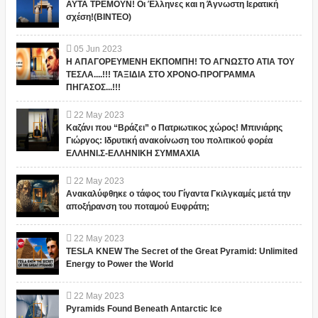
ΑΥΤΑ ΤΡΕΜΟΥΝ! Οι Έλληνες και η Άγνωστη Ιερατική
σχέση!(ΒΙΝΤΕΟ)
05
Jun
2023
Η ΑΠΑΓΟΡΕΥΜΕΝΗ ΕΚΠΟΜΠΗ! ΤΟ ΑΓΝΩΣΤΟ ΑΤΙΑ ΤΟΥ
ΤΕΣΛΑ....!!! ΤΑΞΙΔΙΑ ΣΤΟ ΧΡΟΝΟ-ΠΡΟΓΡΑΜΜΑ
ΠΗΓΑΣΟΣ...!!!
22
May
2023
Καζάνι που “Βράζει” ο Πατριωτικος χώρος! Μπινιάρης
Γιώργος: Ιδρυτική ανακοίνωση του πολιτικού φορέα
ΕΛΛΗΝΙ.Σ-ΕΛΛΗΝΙΚΗ ΣΥΜΜΑΧΙΑ
22
May
2023
Ανακαλύφθηκε ο τάφος του Γίγαντα Γκιλγκαμές μετά την
αποξήρανση του ποταμού Ευφράτη;
22
May
2023
TESLA KNEW The Secret of the Great Pyramid: Unlimited
Energy to Power the World
22
May
2023
Pyramids Found Beneath Antarctic Ice