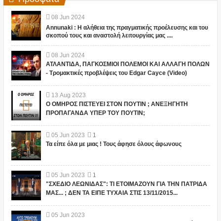
08
Jun
2024
Annunaki : Η αλήθεια της πραγματικής προέλευσης και του
σκοπού τους και αναστολή λειτουργίας μας ....
08
Jun
2024
ΑΤΛΑΝΤΙΔΑ, ΠΑΓΚΟΣΜΙΟΙ ΠΟΛΕΜΟΙ ΚΑΙ ΑΛΛΑΓΗ ΠΟΛΩΝ
- Τρομακτικές προβλέψεις του Edgar Cayce (Video)
13
Aug
2023
Ο ΟΜΗΡΟΣ ΠΙΣΤΕΥΕΙ ΣΤΟΝ ΠΟΥΤΙΝ ; ΑΝΕΞΗΓΗΤΗ
ΠΡΟΠΑΓΑΝΔΑ ΥΠΕΡ ΤΟΥ ΠΟΥΤΙΝ;
05
Jun
2023
1
Τα είπε όλα με μιας ! Τους άφησε όλους άφωνους
05
Jun
2023
1
"ΣΧΕΔΙΟ ΛΕΩΝΙΔΑΣ": ΤΙ ΕΤΟΙΜΑΖΟΥΝ ΓΙΑ ΤΗΝ ΠΑΤΡΙΔΑ
ΜΑΣ... ; ΔΕΝ ΤΑ ΕΙΠΕ ΤΥΧΑΙΑ ΣΤΙΣ 13/11/2015...
05
Jun
2023