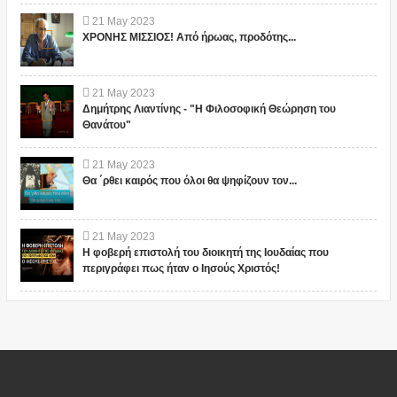
21
May
2023
ΧΡΟΝΗΣ ΜΙΣΣΙΟΣ! Από ήρωας, προδότης...
21
May
2023
Δημήτρης Λιαντίνης - "Η Φιλοσοφική Θεώρηση του
Θανάτου"
21
May
2023
Θα ΄ρθει καιρός που όλοι θα ψηφίζουν τον...
21
May
2023
Η φοβερή επιστολή του διοικητή της Ιουδαίας που
περιγράφει πως ήταν ο Ιησούς Χριστός!