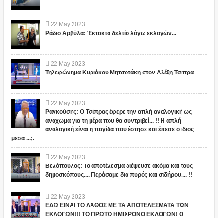
22
May
2023
Ράδιο Αρβύλα: Έκτακτο δελτίο λόγω εκλογών...
22
May
2023
Τηλεφώνημα Κυριάκου Μητσοτάκη στον Αλέξη Τσίπρα
22
May
2023
Ραγκούσης: Ο Τσίπρας έφερε την απλή αναλογική ως
ανάχωμα για τη μέρα που θα συντριβεί... !! Η απλή
αναλογική είναι η παγίδα που έστησε και έπεσε ο ίδιος
μεσα ...;.
22
May
2023
Βελόπουλος: Το αποτέλεσμα διέψευσε ακόμα και τους
δημοσκόπους.... Περάσαμε δια πυρός και σιδήρου.... !!
22
May
2023
ΕΔΩ ΕΙΝΑΙ ΤΟ ΛΑΘΟΣ ΜΕ ΤΑ ΑΠΟΤΕΛΕΣΜΑΤΑ ΤΩΝ
ΕΚΛΟΓΩΝ!!! ΤΟ ΠΡΩΤΟ ΗΜΙΧΡΟΝΟ ΕΚΛΟΓΩΝ! Ο