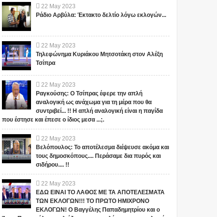
22
May
2023
Ράδιο Αρβύλα: Έκτακτο δελτίο λόγω εκλογών...
22
May
2023
Τηλεφώνημα Κυριάκου Μητσοτάκη στον Αλέξη
Τσίπρα
22
May
2023
Ραγκούσης: Ο Τσίπρας έφερε την απλή
αναλογική ως ανάχωμα για τη μέρα που θα
συντριβεί... !! Η απλή αναλογική είναι η παγίδα
που έστησε και έπεσε ο ίδιος μεσα ...;.
22
May
2023
Βελόπουλος: Το αποτέλεσμα διέψευσε ακόμα και
τους δημοσκόπους.... Περάσαμε δια πυρός και
σιδήρου.... !!
22
May
2023
ΕΔΩ ΕΙΝΑΙ ΤΟ ΛΑΘΟΣ ΜΕ ΤΑ ΑΠΟΤΕΛΕΣΜΑΤΑ
ΤΩΝ ΕΚΛΟΓΩΝ!!! ΤΟ ΠΡΩΤΟ ΗΜΙΧΡΟΝΟ
ΕΚΛΟΓΩΝ! Ο Βαγγέλης Παπαδημητρίου και ο