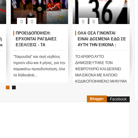
ΠΡΟΕΙΔΟΠΟΙΗΣΗ:
ΟΛΑ ΟΣΑ ΓΙΝΟΝΤΑΙ
ή
ΕΡΧΟΝΤΑΙ ΡΑΓΔΑΙΕΣ
ΕΙΝΑΙ ΔΟΣΜΕΝΑ ΕΔΩ ΣΕ
κα
ΕΞΕΛΙΞΕΙΣ - ΤΑ
ΑΥΤΗ ΤΗΝ ΕΙΚΟΝΑ :
ΦΑΙΝΟΜΕΝΑ ΑΠΑΤΟΥΝ...
Προειδοποίηση από τον
!
ΠΟΙΟΙ ΕΧΟΥΝ ΤΕΛΙΚΑ
Φεβρουάριο για το
“Τσιμουδιά” και σιγή ισχθύος
ΤΟ ΑΡΘΡΟ ΑΥΤΟ
ΤΟΝ ΕΛΕΓΧΟ ΤΟΥ
σάβανο που απλώνεται
τηρούν εδώ και 4 μήνες, για την
ΔΗΜΟΣΙΕΥΤΗΚΕ ΤΟΝ
ΠΛΑΝΗΤΗ...;; (ΒΙΝΤΕΟ)
στην χώρα ...
παρακάτω προειδοποίηση, όλα
ΦΕΒΡΟΥΑΡΙΟ ΚΑΙ ΔΕΙΧΝΕΙ
τα δήθεν&nb...
ΜΙΑ ΕΙΚΟΝΑ ΜΕ ΚΑΠΟΙΟ
ΚΩΔΙΚΟΠΟΙΗΜΕΝΟ ΜΗΝΥΜΑ
ΠΟΥ...
Blogger
Facebook