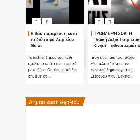
Η θεία παρέμβαση κατά
ΠΡΟΒΛΕΨΗ-ΣΟΚ: Η
το διάστημα Απριλίου -
“Λαϊκή Δεξιά Πατριωτικ
Μαϊου
Κίνηση” φθινοπωριάτι
θα εισέλθει στην βουλή
με διψήφια ποσοστά...!!
Το iokh.gr δημοσιεύει κάθε
Ενώ είναι προ των πυλών η
σχόλιο το οποίο είναι σχετικό
νέα πολιτική κίνηση του
με το θέμα. Ωστόσο, αυτό δεν
γνωστού δημοσιογράφου
σημαίνει ότι...
Στέφανου Χίου. Έρχεται...
Δημοσίευση σχολίου