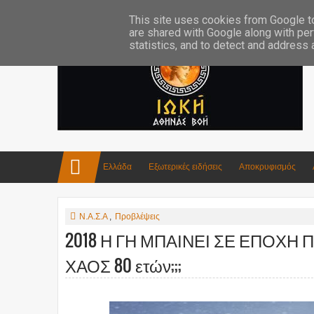
Επικοινωνία:info4iokh@gmail.com
Κατασκευές
Ποίηση
This site uses cookies from Google to 
are shared with Google along with per
statistics, and to detect and address
Ελλάδα
Εξωτερικές ειδήσεις
Αποκρυφισμός
Ν.Α.Σ.Α
,
Προβλέψεις
2018 Η ΓΗ ΜΠΑΙΝΕΙ ΣΕ ΕΠΟΧΗ 
ΧΑΟΣ 80 ετών;;;