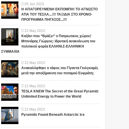
05
Jun
2023
Η ΑΠΑΓΟΡΕΥΜΕΝΗ ΕΚΠΟΜΠΗ! ΤΟ ΑΓΝΩΣΤΟ
ΑΤΙΑ ΤΟΥ ΤΕΣΛΑ....!!! ΤΑΞΙΔΙΑ ΣΤΟ ΧΡΟΝΟ-
ΠΡΟΓΡΑΜΜΑ ΠΗΓΑΣΟΣ...!!!
22
May
2023
Καζάνι που “Βράζει” ο Πατριωτικος χώρος!
Μπινιάρης Γιώργος: Ιδρυτική ανακοίνωση του
πολιτικού φορέα ΕΛΛΗΝΙ.Σ-ΕΛΛΗΝΙΚΗ
ΣΥΜΜΑΧΙΑ
22
May
2023
Ανακαλύφθηκε ο τάφος του Γίγαντα Γκιλγκαμές
μετά την αποξήρανση του ποταμού Ευφράτη;
22
May
2023
TESLA KNEW The Secret of the Great Pyramid:
Unlimited Energy to Power the World
22
May
2023
Pyramids Found Beneath Antarctic Ice