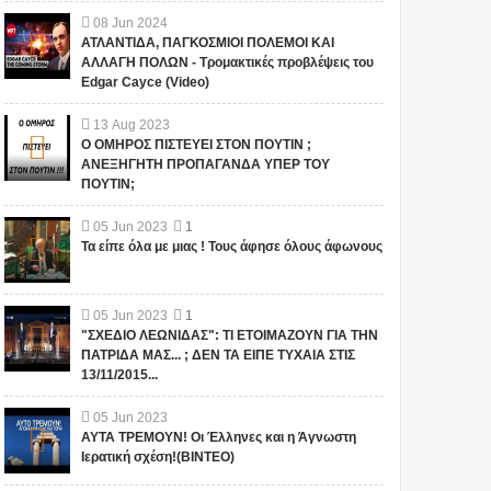
08
Jun
2024
ΑΤΛΑΝΤΙΔΑ, ΠΑΓΚΟΣΜΙΟΙ ΠΟΛΕΜΟΙ ΚΑΙ
ΑΛΛΑΓΗ ΠΟΛΩΝ - Τρομακτικές προβλέψεις του
Edgar Cayce (Video)
13
Aug
2023
Ο ΟΜΗΡΟΣ ΠΙΣΤΕΥΕΙ ΣΤΟΝ ΠΟΥΤΙΝ ;
ΑΝΕΞΗΓΗΤΗ ΠΡΟΠΑΓΑΝΔΑ ΥΠΕΡ ΤΟΥ
ΠΟΥΤΙΝ;
05
Jun
2023
1
Τα είπε όλα με μιας ! Τους άφησε όλους άφωνους
05
Jun
2023
1
"ΣΧΕΔΙΟ ΛΕΩΝΙΔΑΣ": ΤΙ ΕΤΟΙΜΑΖΟΥΝ ΓΙΑ ΤΗΝ
ΠΑΤΡΙΔΑ ΜΑΣ... ; ΔΕΝ ΤΑ ΕΙΠΕ ΤΥΧΑΙΑ ΣΤΙΣ
13/11/2015...
05
Jun
2023
ΑΥΤΑ ΤΡΕΜΟΥΝ! Οι Έλληνες και η Άγνωστη
Ιερατική σχέση!(ΒΙΝΤΕΟ)