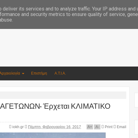
Συγγραφέας Νικόλαος Αργυρίου
deliver its services and to analyze traffic. Your IP address and
formance and security metrics to ensure quality of service, gen
 abuse.
Αρχαιολογία
Επιστήμη
Α.Τ.Ι.Α.
ΠΑΓΕΤΩΝΩΝ- Έρχεται ΚΛΙΜΑΤΙΚΟ
iokh.gr
Πέμπτη, Φεβρουαρίου 16, 2017
A
+
A
-
Print
Email