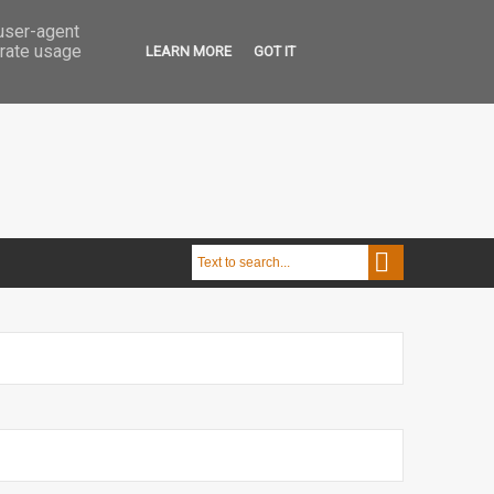
 user-agent
erate usage
LEARN MORE
GOT IT