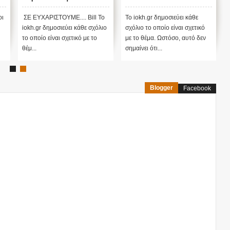
χειρότερο κύμα έρχεται
ΠΡΟΒΛΗΜΑΤΙΖΟΥΝ!!!
τώρα με την μετάλλαξη
ΠΟΙΟΣ ΚΑΝΕΙ
οι
ΣΕ ΕΥΧΑΡΙΣΤΟΥΜΕ.... Bill Το
Το iokh.gr δημοσιεύει κάθε
όμικρον ....
ΚΟΥΜΑΝΤΟ ΤΕΛΙΚΑ;
iokh.gr δημοσιεύει κάθε σχόλιο
σχόλιο το οποίο είναι σχετικό
(VIDEO)
το οποίο είναι σχετικό με το
με το θέμα. Ωστόσο, αυτό δεν
θέμ...
σημαίνει ότι...
Blogger
Facebook