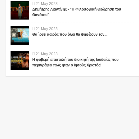
21
May
2023
Δημήτρης Λιαντίνης - "Η Φιλοσοφική Θεώρηση του
Θανάτου"
21
May
2023
Θα ΄ρθει καιρός που όλοι θα ψηφίζουν τον...
21
May
2023
Η φοβερή επιστολή του διοικητή της Ιουδαίας που
περιγράφει πως ήταν ο Ιησούς Χριστός!