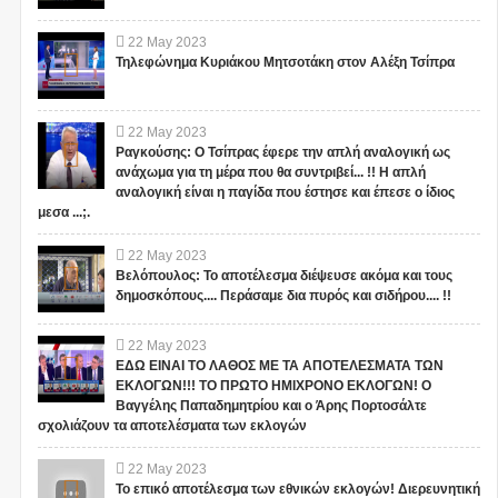
22
May
2023
Τηλεφώνημα Κυριάκου Μητσοτάκη στον Αλέξη Τσίπρα
22
May
2023
Ραγκούσης: Ο Τσίπρας έφερε την απλή αναλογική ως
ανάχωμα για τη μέρα που θα συντριβεί... !! Η απλή
αναλογική είναι η παγίδα που έστησε και έπεσε ο ίδιος
μεσα ...;.
22
May
2023
Βελόπουλος: Το αποτέλεσμα διέψευσε ακόμα και τους
δημοσκόπους.... Περάσαμε δια πυρός και σιδήρου.... !!
22
May
2023
ΕΔΩ ΕΙΝΑΙ ΤΟ ΛΑΘΟΣ ΜΕ ΤΑ ΑΠΟΤΕΛΕΣΜΑΤΑ ΤΩΝ
ΕΚΛΟΓΩΝ!!! ΤΟ ΠΡΩΤΟ ΗΜΙΧΡΟΝΟ ΕΚΛΟΓΩΝ! Ο
Βαγγέλης Παπαδημητρίου και ο Άρης Πορτοσάλτε
σχολιάζουν τα αποτελέσματα των εκλογών
22
May
2023
Το επικό αποτέλεσμα των εθνικών εκλογών! Διερευνητική