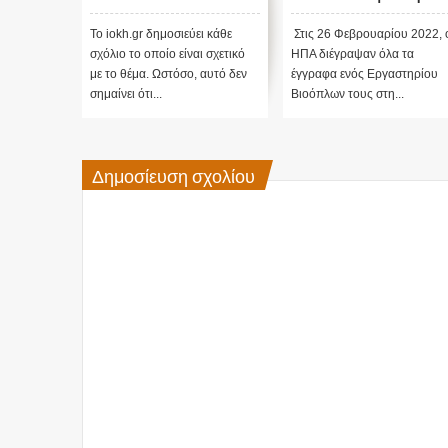
ΕΚΛΟΓΕΣ !
α γίνουν
ι κάθε
Το iokh.gr δημοσιεύει κάθε
Στις 26 Φεβρουαρίου 2022, 
ι σχετικό
σχόλιο το οποίο είναι σχετικό
ΗΠΑ διέγραψαν όλα τα
 αυτό δεν
με το θέμα. Ωστόσο, αυτό δεν
έγγραφα ενός Εργαστηρίου
σημαίνει ότι...
Βιοόπλων τους στη...
Δημοσίευση σχολίου