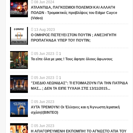
08
Jun
2024
ΑΤΛΑΝΤΙΔΑ, ΠΑΓΚΟΣΜΙΟΙ ΠΟΛΕΜΟΙ ΚΑΙ ΑΛΛΑΓΗ
ΠΟΛΩΝ - Τρομακτικές προβλέψεις του Edgar Cayce
(Video)
13
Aug
2023
Ο ΟΜΗΡΟΣ ΠΙΣΤΕΥΕΙ ΣΤΟΝ ΠΟΥΤΙΝ ; ΑΝΕΞΗΓΗΤΗ
ΠΡΟΠΑΓΑΝΔΑ ΥΠΕΡ ΤΟΥ ΠΟΥΤΙΝ;
05
Jun
2023
1
Τα είπε όλα με μιας ! Τους άφησε όλους άφωνους
05
Jun
2023
1
"ΣΧΕΔΙΟ ΛΕΩΝΙΔΑΣ": ΤΙ ΕΤΟΙΜΑΖΟΥΝ ΓΙΑ ΤΗΝ ΠΑΤΡΙΔΑ
ΜΑΣ... ; ΔΕΝ ΤΑ ΕΙΠΕ ΤΥΧΑΙΑ ΣΤΙΣ 13/11/2015...
05
Jun
2023
ΑΥΤΑ ΤΡΕΜΟΥΝ! Οι Έλληνες και η Άγνωστη Ιερατική
σχέση!(ΒΙΝΤΕΟ)
05
Jun
2023
Η ΑΠΑΓΟΡΕΥΜΕΝΗ ΕΚΠΟΜΠΗ! ΤΟ ΑΓΝΩΣΤΟ ΑΤΙΑ ΤΟΥ