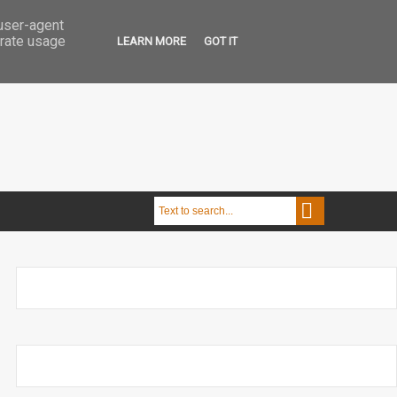
 user-agent
erate usage
LEARN MORE
GOT IT