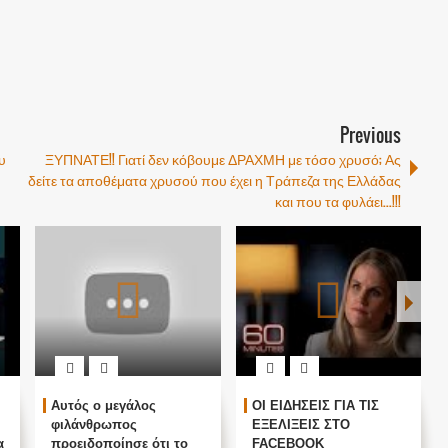
Previous
υ
ΞΥΠΝΑΤΕ!! Γιατί δεν κόβουμε ΔΡΑΧΜΗ με τόσο χρυσό; Ας
δείτε τα αποθέματα χρυσού που έχει η Τράπεζα της Ελλάδας
και που τα φυλάει...!!!
Αυτός ο μεγάλος
ΟΙ ΕΙΔΗΣΕΙΣ ΓΙΑ ΤΙΣ
φιλάνθρωπος
ΕΞΕΛΙΞΕΙΣ ΣΤΟ
α
προειδοποίησε ότι το
FACEBOOK