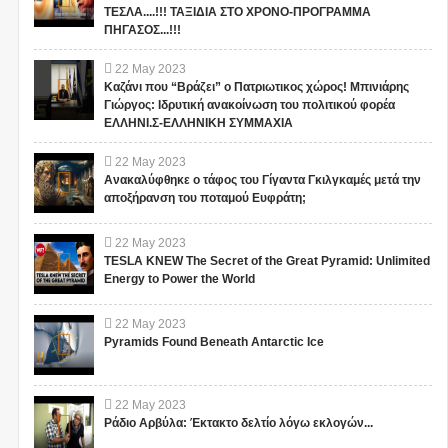
ΤΕΣΛΑ....!!! ΤΑΞΙΔΙΑ ΣΤΟ ΧΡΟΝΟ-ΠΡΟΓΡΑΜΜΑ
ΠΗΓΑΣΟΣ...!!!
22
May
2023
Καζάνι που “Βράζει” ο Πατριωτικος χώρος! Μπινιάρης
Γιώργος: Ιδρυτική ανακοίνωση του πολιτικού φορέα
ΕΛΛΗΝΙ.Σ-ΕΛΛΗΝΙΚΗ ΣΥΜΜΑΧΙΑ
22
May
2023
Ανακαλύφθηκε ο τάφος του Γίγαντα Γκιλγκαμές μετά την
αποξήρανση του ποταμού Ευφράτη;
22
May
2023
TESLA KNEW The Secret of the Great Pyramid: Unlimited
Energy to Power the World
22
May
2023
Pyramids Found Beneath Antarctic Ice
22
May
2023
Ράδιο Αρβύλα: Έκτακτο δελτίο λόγω εκλογών...