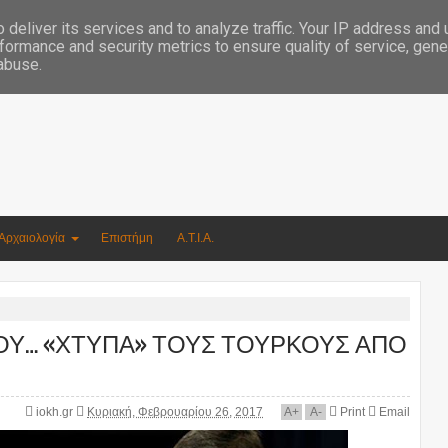
Συγγραφέας Νικόλαος Αργυρίου
deliver its services and to analyze traffic. Your IP address and
formance and security metrics to ensure quality of service, gen
 abuse.
Αρχαιολογία
Επιστήμη
Α.Τ.Ι.Α.
ΟΥ… «ΧΤΥΠΑ» ΤΟΥΣ ΤΟΥΡΚΟΥΣ ΑΠΟ
iokh.gr
Κυριακή, Φεβρουαρίου 26, 2017
A
+
A
-
Print
Email