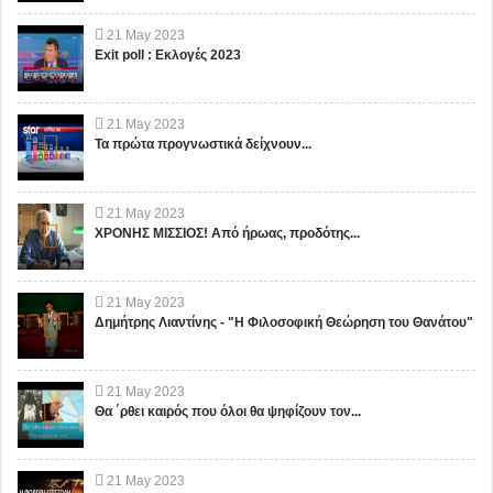
21
May
2023
Exit poll : Εκλογές 2023
21
May
2023
Τα πρώτα προγνωστικά δείχνουν...
21
May
2023
ΧΡΟΝΗΣ ΜΙΣΣΙΟΣ! Από ήρωας, προδότης...
21
May
2023
Δημήτρης Λιαντίνης - "Η Φιλοσοφική Θεώρηση του Θανάτου"
21
May
2023
Θα ΄ρθει καιρός που όλοι θα ψηφίζουν τον...
21
May
2023