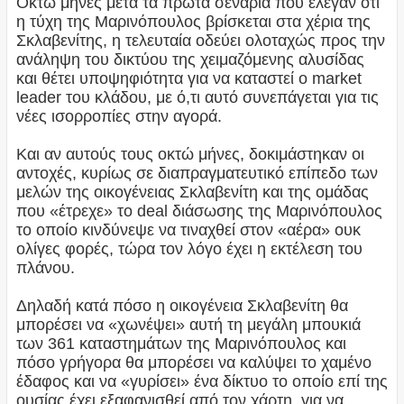
Οκτώ μήνες μετά τα πρώτα σενάρια που έλεγαν ότι
η τύχη της Μαρινόπουλος βρίσκεται στα χέρια της
Σκλαβενίτης, η τελευταία οδεύει ολοταχώς προς την
ανάληψη του δικτύου της χειμαζόμενης αλυσίδας
και θέτει υποψηφιότητα για να καταστεί ο market
leader του κλάδου, με ό,τι αυτό συνεπάγεται για τις
νέες ισορροπίες στην αγορά.
Και αν αυτούς τους οκτώ μήνες, δοκιμάστηκαν οι
αντοχές, κυρίως σε διαπραγματευτικό επίπεδο των
μελών της οικογένειας Σκλαβενίτη και της ομάδας
που «έτρεχε» το deal διάσωσης της Μαρινόπουλος
το οποίο κινδύνεψε να τιναχθεί στον «αέρα» ουκ
ολίγες φορές, τώρα τον λόγο έχει η εκτέλεση του
πλάνου.
Δηλαδή κατά πόσο η οικογένεια Σκλαβενίτη θα
μπορέσει να «χωνέψει» αυτή τη μεγάλη μπουκιά
των 361 καταστημάτων της Μαρινόπουλος και
πόσο γρήγορα θα μπορέσει να καλύψει το χαμένο
έδαφος και να «γυρίσει» ένα δίκτυο το οποίο επί της
ουσίας έχει εξαφανισθεί από τον χάρτη, για να