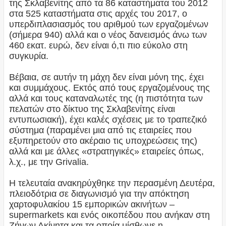
της Σκλαβενίτης από τα 86 καταστήματα του 2012
στα 525 καταστήματα στις αρχές του 2017, ο
υπερδιπλασιασμός του αριθμού των εργαζομένων
(σήμερα 940) αλλά και ο νέος δανεισμός άνω των
460 εκατ. ευρώ, δεν είναι ό,τι πιο εύκολο στη
συγκυρία.
Βέβαια, σε αυτήν τη μάχη δεν είναι μόνη της, έχει
και συμμάχους. Εκτός από τους εργαζομένους της
αλλά και τους καταναλωτές της (η πιστότητα των
πελατών στο δίκτυο της Σκλαβενίτης είναι
εντυπωσιακή), έχει καλές σχέσεις με το τραπεζικό
σύστημα (παραμένει μια από τις εταιρείες που
εξυπηρετούν στο ακέραιο τις υποχρεώσεις της)
αλλά και με άλλες «στρατηγικές» εταιρείες όπως,
λ.χ., με την Grivalia.
Η τελευταία ανακηρύχθηκε την περασμένη Δευτέρα,
πλειοδότρια σε διαγωνισμό για την απόκτηση
χαρτοφυλακίου 15 εμπορικών ακινήτων –
supermarkets και ενός οικοπέδου που ανήκαν στη
Ζήνων Ακίνητα και τα οποία μίσθωνε η