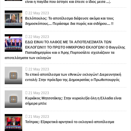
είναι η παγίδα που έστησε και έπεσε ο ίδιος μεσα ...;.
22
May
2023
Βελόπουλος: Το αποτέλεσμα διέψευσε ακόμα και τους
δημοσκόπους.... Περάσαμε δια πυρός και σιδήρου.... !!
22
May
2023
ΕΔΩ ΕΙΝΑΙ ΤΟ ΛΑΘΟΣ ΜΕ ΤΑ ΑΠΟΤΕΛΕΣΜΑΤΑ ΤΩΝ
ΕΚΛΟΓΩΝ!!! ΤΟ ΠΡΩΤΟ ΗΜΙΧΡΟΝΟ ΕΚΛΟΓΩΝ! Ο Βαγγέλης
Παπαδημητρίου και ο Άρης Πορτοσάλτε σχολιάζουν τα
αποτελέσματα των εκλογών
22
May
2023
Το επικό αποτέλεσμα των εθνικών εκλογών! Διερευνητική
εντολή: Στην πρόεδρο της Δημοκρατίας ο Πρωθυπουργός
21
May
2023
Κυριάκος Μητσοτάκης: Στην κυριολεξία όλη η Ελλαδα είναι
σήμερα μπλε
21
May
2023
Τσίπρας: Εξαιρετικά αρνητικό το εκλογικό αποτέλεσμα