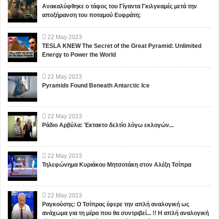
Ανακαλύφθηκε ο τάφος του Γίγαντα Γκιλγκαμές μετά την
αποξήρανση του ποταμού Ευφράτη;
22
May
2023
TESLA KNEW The Secret of the Great Pyramid: Unlimited
Energy to Power the World
22
May
2023
Pyramids Found Beneath Antarctic Ice
22
May
2023
Ράδιο Αρβύλα: Έκτακτο δελτίο λόγω εκλογών...
22
May
2023
Τηλεφώνημα Κυριάκου Μητσοτάκη στον Αλέξη Τσίπρα
22
May
2023
Ραγκούσης: Ο Τσίπρας έφερε την απλή αναλογική ως
ανάχωμα για τη μέρα που θα συντριβεί... !! Η απλή αναλογική