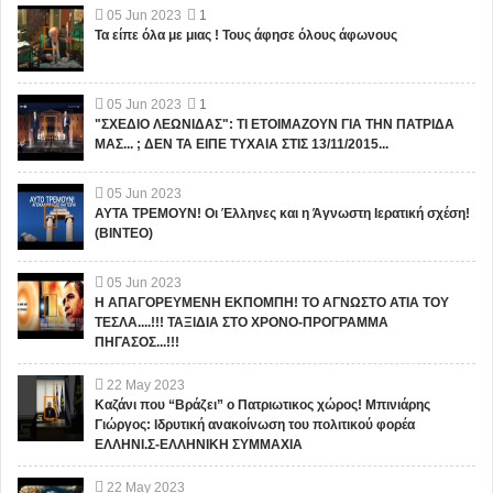
05
Jun
2023
1
Τα είπε όλα με μιας ! Τους άφησε όλους άφωνους
05
Jun
2023
1
"ΣΧΕΔΙΟ ΛΕΩΝΙΔΑΣ": ΤΙ ΕΤΟΙΜΑΖΟΥΝ ΓΙΑ ΤΗΝ ΠΑΤΡΙΔΑ
ΜΑΣ... ; ΔΕΝ ΤΑ ΕΙΠΕ ΤΥΧΑΙΑ ΣΤΙΣ 13/11/2015...
05
Jun
2023
ΑΥΤΑ ΤΡΕΜΟΥΝ! Οι Έλληνες και η Άγνωστη Ιερατική σχέση!
(ΒΙΝΤΕΟ)
05
Jun
2023
Η ΑΠΑΓΟΡΕΥΜΕΝΗ ΕΚΠΟΜΠΗ! ΤΟ ΑΓΝΩΣΤΟ ΑΤΙΑ ΤΟΥ
ΤΕΣΛΑ....!!! ΤΑΞΙΔΙΑ ΣΤΟ ΧΡΟΝΟ-ΠΡΟΓΡΑΜΜΑ
ΠΗΓΑΣΟΣ...!!!
22
May
2023
Καζάνι που “Βράζει” ο Πατριωτικος χώρος! Μπινιάρης
Γιώργος: Ιδρυτική ανακοίνωση του πολιτικού φορέα
ΕΛΛΗΝΙ.Σ-ΕΛΛΗΝΙΚΗ ΣΥΜΜΑΧΙΑ
22
May
2023