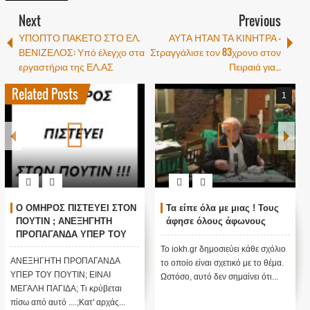
Next
Previous
ΥΠΟΠΤΟ ΠΑΚΕΤΟ ΣΤΟ ΕΛ.
ΑΥΤΑ ΗΤΑΝ ΤΑ ΚΙΝΗΤΡΑ –
ΒΕΝΙΖΕΛΟΣ: Υπό έλεγχο στα
Στραγγάλισε τον 83χρονο στον
εργαστήρια της ΕΛ.ΑΣ
Πειραιά για…
Related Posts
1
Ο ΟΜΗΡΟΣ ΠΙΣΤΕΥΕΙ ΣΤΟΝ
Τα είπε όλα με μιας ! Τους
ΠΟΥΤΙΝ ; ΑΝΕΞΗΓΗΤΗ
άφησε όλους άφωνους
ΠΡΟΠΑΓΑΝΔΑ ΥΠΕΡ ΤΟΥ
ΠΟΥΤΙΝ;
Το iokh.gr δημοσιεύει κάθε σχόλιο
ΑΝΕΞΗΓΗΤΗ ΠΡΟΠΑΓΑΝΔΑ
το οποίο είναι σχετικό με το θέμα.
ΥΠΕΡ ΤΟΥ ΠΟΥΤΙΝ; ΕΙΝΑΙ
Ωστόσο, αυτό δεν σημαίνει ότι...
ΜΕΓΑΛΗ ΠΑΓΙΔΑ; Τι κρύβεται
πίσω από αυτό ....;Κατ' αρχάς...