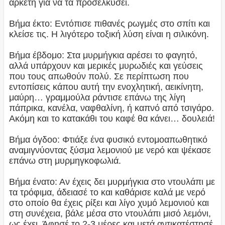
αρκετή για να τα προσελκύσει.
Βήμα έκτο: Εντόπισε πιθανές ρωγμές στο σπίτι και
κλείσε τις. Η λιγότερο τοξική λύση είναι η σιλικόνη.
Βήμα έβδομο: Στα μυρμήγκια αρέσει το φαγητό,
αλλά υπάρχουν και μερικές μυρωδιές και γεύσεις
που τους απωθούν πολύ. Σε περίπτωση που
εντοπίσεις κάπου αυτή την ενοχλητική, αεικίνητη,
μαύρη… γραμμούλα ράντισε επάνω της λίγη
πάπρικα, κανέλα, ναφθαλίνη, ή καπνό από τσιγάρο.
Ακόμη και το κατακάθι του καφέ θα κάνει… δουλειά!
Βήμα όγδοο: Φτιάξε ένα φυσικό εντομοαπωθητικό
αναμιγνύοντας ξύσμα λεμονιού με νερό και ψέκασε
επάνω στη μυρμηγκοφωλιά.
Βήμα ένατο: Αν έχεις δει μυρμήγκια στο ντουλάπι με
τα τρόφιμα, άδειασέ το και καθάρισε καλά με νερό
στο οποίο θα έχεις ρίξει και λίγο χυμό λεμονιού και
στη συνέχεια, βάλε μέσα στο ντουλάπι μισό λεμόνι,
ως έχει. Άφησέ το 2-3 μέρες και μετά αντικατέστησέ