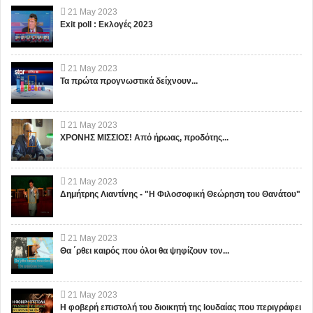
21
May
2023
Exit poll : Εκλογές 2023
21
May
2023
Τα πρώτα προγνωστικά δείχνουν...
21
May
2023
ΧΡΟΝΗΣ ΜΙΣΣΙΟΣ! Από ήρωας, προδότης...
21
May
2023
Δημήτρης Λιαντίνης - "Η Φιλοσοφική Θεώρηση του Θανάτου"
21
May
2023
Θα ΄ρθει καιρός που όλοι θα ψηφίζουν τον...
21
May
2023
Η φοβερή επιστολή του διοικητή της Ιουδαίας που περιγράφει