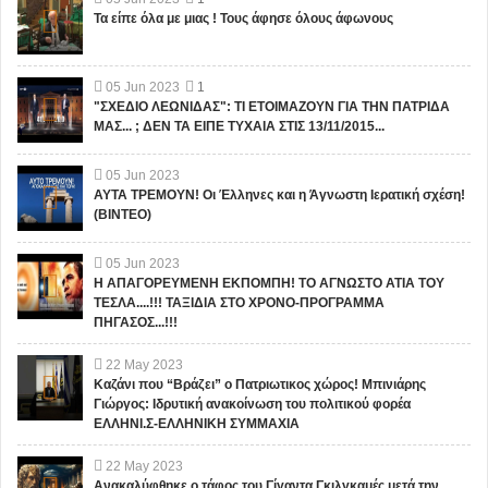
Τα είπε όλα με μιας ! Τους άφησε όλους άφωνους
05
Jun
2023
1
"ΣΧΕΔΙΟ ΛΕΩΝΙΔΑΣ": ΤΙ ΕΤΟΙΜΑΖΟΥΝ ΓΙΑ ΤΗΝ ΠΑΤΡΙΔΑ
ΜΑΣ... ; ΔΕΝ ΤΑ ΕΙΠΕ ΤΥΧΑΙΑ ΣΤΙΣ 13/11/2015...
05
Jun
2023
ΑΥΤΑ ΤΡΕΜΟΥΝ! Οι Έλληνες και η Άγνωστη Ιερατική σχέση!
(ΒΙΝΤΕΟ)
05
Jun
2023
Η ΑΠΑΓΟΡΕΥΜΕΝΗ ΕΚΠΟΜΠΗ! ΤΟ ΑΓΝΩΣΤΟ ΑΤΙΑ ΤΟΥ
ΤΕΣΛΑ....!!! ΤΑΞΙΔΙΑ ΣΤΟ ΧΡΟΝΟ-ΠΡΟΓΡΑΜΜΑ
ΠΗΓΑΣΟΣ...!!!
22
May
2023
Καζάνι που “Βράζει” ο Πατριωτικος χώρος! Μπινιάρης
Γιώργος: Ιδρυτική ανακοίνωση του πολιτικού φορέα
ΕΛΛΗΝΙ.Σ-ΕΛΛΗΝΙΚΗ ΣΥΜΜΑΧΙΑ
22
May
2023
Ανακαλύφθηκε ο τάφος του Γίγαντα Γκιλγκαμές μετά την