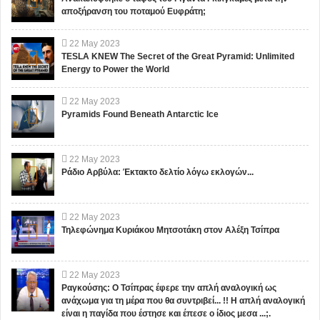
αποξήρανση του ποταμού Ευφράτη;
22
May
2023
TESLA KNEW The Secret of the Great Pyramid: Unlimited
Energy to Power the World
22
May
2023
Pyramids Found Beneath Antarctic Ice
22
May
2023
Ράδιο Αρβύλα: Έκτακτο δελτίο λόγω εκλογών...
22
May
2023
Τηλεφώνημα Κυριάκου Μητσοτάκη στον Αλέξη Τσίπρα
22
May
2023
Ραγκούσης: Ο Τσίπρας έφερε την απλή αναλογική ως
ανάχωμα για τη μέρα που θα συντριβεί... !! Η απλή αναλογική
είναι η παγίδα που έστησε και έπεσε ο ίδιος μεσα ...;.