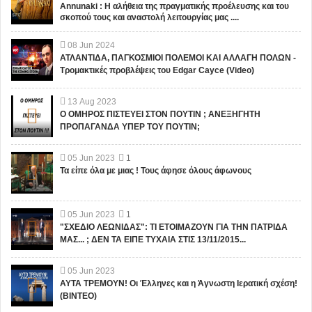
Annunaki : Η αλήθεια της πραγματικής προέλευσης και του
σκοπού τους και αναστολή λειτουργίας μας ....
08
Jun
2024
ΑΤΛΑΝΤΙΔΑ, ΠΑΓΚΟΣΜΙΟΙ ΠΟΛΕΜΟΙ ΚΑΙ ΑΛΛΑΓΗ ΠΟΛΩΝ -
Τρομακτικές προβλέψεις του Edgar Cayce (Video)
13
Aug
2023
Ο ΟΜΗΡΟΣ ΠΙΣΤΕΥΕΙ ΣΤΟΝ ΠΟΥΤΙΝ ; ΑΝΕΞΗΓΗΤΗ
ΠΡΟΠΑΓΑΝΔΑ ΥΠΕΡ ΤΟΥ ΠΟΥΤΙΝ;
05
Jun
2023
1
Τα είπε όλα με μιας ! Τους άφησε όλους άφωνους
05
Jun
2023
1
"ΣΧΕΔΙΟ ΛΕΩΝΙΔΑΣ": ΤΙ ΕΤΟΙΜΑΖΟΥΝ ΓΙΑ ΤΗΝ ΠΑΤΡΙΔΑ
ΜΑΣ... ; ΔΕΝ ΤΑ ΕΙΠΕ ΤΥΧΑΙΑ ΣΤΙΣ 13/11/2015...
05
Jun
2023
ΑΥΤΑ ΤΡΕΜΟΥΝ! Οι Έλληνες και η Άγνωστη Ιερατική σχέση!
(ΒΙΝΤΕΟ)