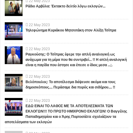
22
May
2023
Ράδιο Αρβύλα: Έκτακτο δελτίο λόγω εκλογών...
22
May
2023
Τηλεφώνημα Κυριάκου Μητσοτάκη στον Αλέξη Τσίπρα
22
May
2023
Ραγκούσης: Ο Τσίπρας έφερε την απλή αναλογική ως
ανάχωμα για τη μέρα που θα συντριβεί... !! Η απλή αναλογική
είναι η παγίδα που έστησε και έπεσε ο ίδιος μεσα ...;.
22
May
2023
Βελόπουλος: Το αποτέλεσμα διέψευσε ακόμα και τους
δημοσκόπους.... Περάσαμε δια πυρός και σιδήρου.... !!
22
May
2023
ΕΔΩ ΕΙΝΑΙ ΤΟ ΛΑΘΟΣ ΜΕ ΤΑ ΑΠΟΤΕΛΕΣΜΑΤΑ ΤΩΝ
ΕΚΛΟΓΩΝ!!! ΤΟ ΠΡΩΤΟ ΗΜΙΧΡΟΝΟ ΕΚΛΟΓΩΝ! Ο Βαγγέλης
Παπαδημητρίου και ο Άρης Πορτοσάλτε σχολιάζουν τα
αποτελέσματα των εκλογών