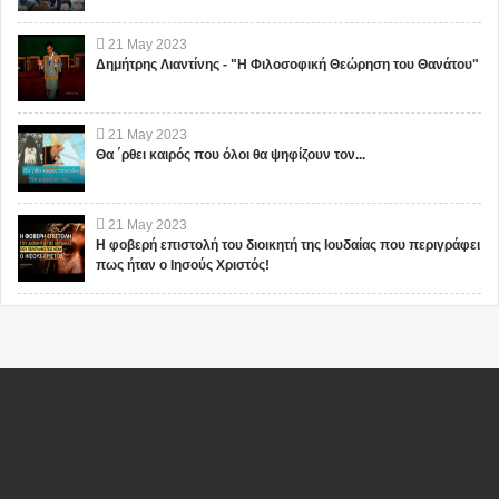
21
May
2023
Δημήτρης Λιαντίνης - "Η Φιλοσοφική Θεώρηση του Θανάτου"
21
May
2023
Θα ΄ρθει καιρός που όλοι θα ψηφίζουν τον...
21
May
2023
Η φοβερή επιστολή του διοικητή της Ιουδαίας που περιγράφει
πως ήταν ο Ιησούς Χριστός!