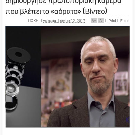
που βλέπει το «αόρατο» (Βίντεο)
ΙΩΚΗ
Δευτέρα, Ιουνίου 12, 2017
A
+
A
-
Print
Email