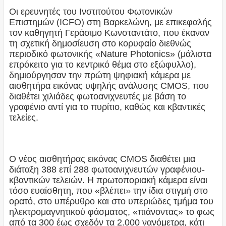
Οι ερευνητές του Ινστιτούτου Φωτονικών
Επιστημών (ICFO) στη Βαρκελώνη, με επικεφαλής
τον καθηγητή Γεράσιμο Κωνσταντάτο, που έκαναν
τη σχετική δημοσίευση στο κορυφαίο διεθνώς
περιοδικό φωτονικής «Nature Photonics» (μάλιστα
επρόκειτο για το κεντρικό θέμα στο εξώφυλλο),
δημιούργησαν την πρώτη ψηφιακή κάμερα με
αισθητήρα εικόνας υψηλής ανάλυσης CMOS, που
διαθέτει χιλιάδες φωτοανιχνευτές με βάση το
γραφένιο αντί για το πυρίτιο, καθώς και κβαντικές
τελείες.
Ο νέος αισθητήρας εικόνας CMOS διαθέτει μια
διάταξη 388 επί 288 φωτοανιχνευτών γραφένιου-
κβαντικών τελειών. Η πρωτοποριακή κάμερα είναι
τόσο ευαίσθητη, που «βλέπει» την ίδια στιγμή στο
ορατό, στο υπέρυθρο και στο υπεριώδες τμήμα του
ηλεκτρομαγνητικού φάσματος, «πιάνοντας» το φως
από τα 300 έως σχεδόν τα 2.000 νανόμετρα, κάτι