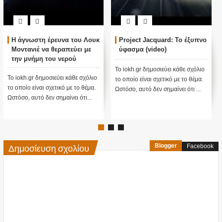
ΟΛΟΓΡΑΜΜΑΤΑ: ΑΛΗΘΕΙΑ
Αυτός ο μεγάλος
ΠΟΥ ΖΟΥΜΕ; (ΒΙΝΤΕΟ)
φιλάνθρωπος
προειδοποίησε ότι το
χειρότερο κύμα έρχεται
Το iokh.gr δημοσιεύει κάθε σχόλιο
τώρα με την μετάλλαξη
ΣΕ ΕΥΧΑΡΙΣΤΟΥΜΕ.... Bill Το
το οποίο είναι σχετικό με το θέμα.
όμικρον ....
iokh.gr δημοσιεύει κάθε σχόλιο το
Ωστόσο, αυτό δεν σημαίνει ότι ...
οποίο είναι σχετικό με το θέμ...
Δημοσίευση σχολίου
Blogger
Facebook