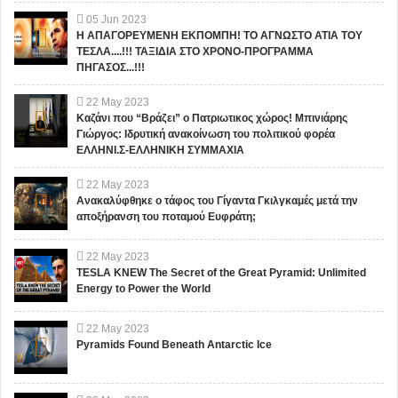
05
Jun
2023
Η ΑΠΑΓΟΡΕΥΜΕΝΗ ΕΚΠΟΜΠΗ! ΤΟ ΑΓΝΩΣΤΟ ΑΤΙΑ ΤΟΥ
ΤΕΣΛΑ....!!! ΤΑΞΙΔΙΑ ΣΤΟ ΧΡΟΝΟ-ΠΡΟΓΡΑΜΜΑ
ΠΗΓΑΣΟΣ...!!!
22
May
2023
Καζάνι που “Βράζει” ο Πατριωτικος χώρος! Μπινιάρης
Γιώργος: Ιδρυτική ανακοίνωση του πολιτικού φορέα
ΕΛΛΗΝΙ.Σ-ΕΛΛΗΝΙΚΗ ΣΥΜΜΑΧΙΑ
22
May
2023
Ανακαλύφθηκε ο τάφος του Γίγαντα Γκιλγκαμές μετά την
αποξήρανση του ποταμού Ευφράτη;
22
May
2023
TESLA KNEW The Secret of the Great Pyramid: Unlimited
Energy to Power the World
22
May
2023
Pyramids Found Beneath Antarctic Ice