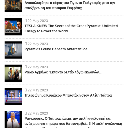
Ανακαλύφθηκε ο τάφος του Γίγαντα Γκιλγκαμές μετά την
αποξήρανση του ποταμού Ευφράτη;
22
May
2023
TESLA KNEW The Secret of the Great Pyramid: Unlimited
Energy to Power the World
22
May
2023
Pyramids Found Beneath Antarctic Ice
22
May
2023
Ράδιο Αρβύλα: Έκτακτο δελτίο λόγω εκλογών...
22
May
2023
Τηλεφώνημα Κυριάκου Μητσοτάκη στον Αλέξη Τσίπρα
22
May
2023
Ραγκούσης: Ο Τσίπρας έφερε την απλή αναλογική ως
ανάχωμα για τη μέρα που θα συντριβεί... !! Η απλή αναλογική