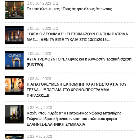
05
Jun
2023
1
Τα είπε όλα με μιας ! Τους άφησε όλους άφωνους
05
Jun
2023
1
"ΣΧΕΔΙΟ ΛΕΩΝΙΔΑΣ": ΤΙ ΕΤΟΙΜΑΖΟΥΝ ΓΙΑ ΤΗΝ ΠΑΤΡΙΔΑ
ΜΑΣ... ; ΔΕΝ ΤΑ ΕΙΠΕ ΤΥΧΑΙΑ ΣΤΙΣ 13/11/2015...
05
Jun
2023
ΑΥΤΑ ΤΡΕΜΟΥΝ! Οι Έλληνες και η Άγνωστη Ιερατική σχέση!
(ΒΙΝΤΕΟ)
05
Jun
2023
Η ΑΠΑΓΟΡΕΥΜΕΝΗ ΕΚΠΟΜΠΗ! ΤΟ ΑΓΝΩΣΤΟ ΑΤΙΑ ΤΟΥ
ΤΕΣΛΑ....!!! ΤΑΞΙΔΙΑ ΣΤΟ ΧΡΟΝΟ-ΠΡΟΓΡΑΜΜΑ
ΠΗΓΑΣΟΣ...!!!
22
May
2023
Καζάνι που “Βράζει” ο Πατριωτικος χώρος! Μπινιάρης
Γιώργος: Ιδρυτική ανακοίνωση του πολιτικού φορέα
ΕΛΛΗΝΙ.Σ-ΕΛΛΗΝΙΚΗ ΣΥΜΜΑΧΙΑ
22
May
2023