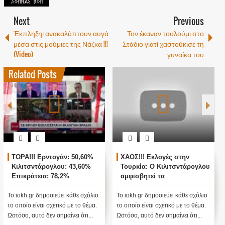
Next
Previous
Έκπληξη: ανακαλύπτουν αυγά
Τον έκαναν τουλούμι στο
μέσα στις μούμιες της Νάζκα !!!
Στάδιο γιατί χαστούκισε τη
(Video)
γυναίκα του
Related Posts
0%
ΧΑΟΣ!!! Εκλογές στην
ΖΩΝΤΑΝΗ ΣΥΝΔΕΣΗ ΜΕ
%
Τουρκία: Ο Κιλιτσντάρογλου
ΑΓΚΥΡΑ - ΘΡΙΛΕΡ ΜΕ ΤΙΣ
αμφισβητεί τα
ΤΟΥΡΚΙΚΕΣ ΕΚΛΟΓΕΣ !
αποτελέσματα θα γίνουν
ενστάσεις...
όλιο
Το iokh.gr δημοσιεύει κάθε σχόλιο
Το iokh.gr δημοσιεύει κάθε σχόλι
μα.
το οποίο είναι σχετικό με το θέμα.
το οποίο είναι σχετικό με το θέμα
..
Ωστόσο, αυτό δεν σημαίνει ότι...
Ωστόσο, αυτό δεν σημαίνει ότι...