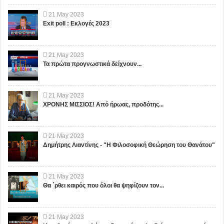
21
May
2023
Exit poll : Εκλογές 2023
21
May
2023
Τα πρώτα προγνωστικά δείχνουν...
21
May
2023
ΧΡΟΝΗΣ ΜΙΣΣΙΟΣ! Από ήρωας, προδότης...
21
May
2023
Δημήτρης Λιαντίνης - "Η Φιλοσοφική Θεώρηση του Θανάτου"
21
May
2023
Θα ΄ρθει καιρός που όλοι θα ψηφίζουν τον...
21
May
2023