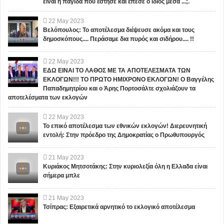
είναι η παγίδα που έστησε και έπεσε ο ίδιος μεσα ...;.
22
May
2023
Βελόπουλος: Το αποτέλεσμα διέψευσε ακόμα και τους
δημοσκόπους.... Περάσαμε δια πυρός και σιδήρου.... !!
22
May
2023
ΕΔΩ ΕΙΝΑΙ ΤΟ ΛΑΘΟΣ ΜΕ ΤΑ ΑΠΟΤΕΛΕΣΜΑΤΑ ΤΩΝ
ΕΚΛΟΓΩΝ!!! ΤΟ ΠΡΩΤΟ ΗΜΙΧΡΟΝΟ ΕΚΛΟΓΩΝ! Ο Βαγγέλης
Παπαδημητρίου και ο Άρης Πορτοσάλτε σχολιάζουν τα
αποτελέσματα των εκλογών
22
May
2023
Το επικό αποτέλεσμα των εθνικών εκλογών! Διερευνητική
εντολή: Στην πρόεδρο της Δημοκρατίας ο Πρωθυπουργός
21
May
2023
Κυριάκος Μητσοτάκης: Στην κυριολεξία όλη η Ελλαδα είναι
σήμερα μπλε
21
May
2023
Τσίπρας: Εξαιρετικά αρνητικό το εκλογικό αποτέλεσμα