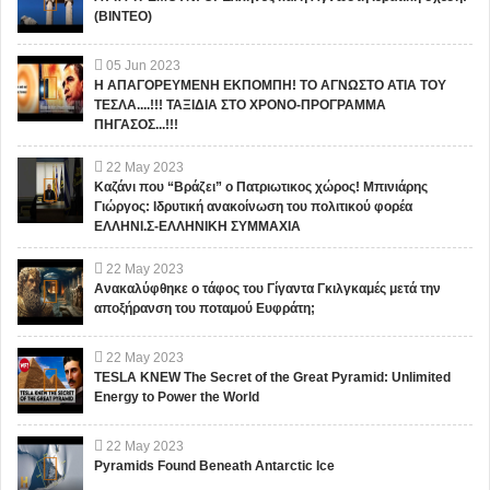
(ΒΙΝΤΕΟ)
05
Jun
2023
Η ΑΠΑΓΟΡΕΥΜΕΝΗ ΕΚΠΟΜΠΗ! ΤΟ ΑΓΝΩΣΤΟ ΑΤΙΑ ΤΟΥ
ΤΕΣΛΑ....!!! ΤΑΞΙΔΙΑ ΣΤΟ ΧΡΟΝΟ-ΠΡΟΓΡΑΜΜΑ
ΠΗΓΑΣΟΣ...!!!
22
May
2023
Καζάνι που “Βράζει” ο Πατριωτικος χώρος! Μπινιάρης
Γιώργος: Ιδρυτική ανακοίνωση του πολιτικού φορέα
ΕΛΛΗΝΙ.Σ-ΕΛΛΗΝΙΚΗ ΣΥΜΜΑΧΙΑ
22
May
2023
Ανακαλύφθηκε ο τάφος του Γίγαντα Γκιλγκαμές μετά την
αποξήρανση του ποταμού Ευφράτη;
22
May
2023
TESLA KNEW The Secret of the Great Pyramid: Unlimited
Energy to Power the World
22
May
2023
Pyramids Found Beneath Antarctic Ice