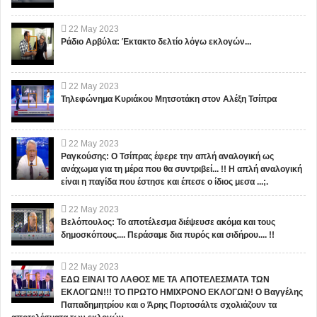
22
May
2023
Ράδιο Αρβύλα: Έκτακτο δελτίο λόγω εκλογών...
22
May
2023
Τηλεφώνημα Κυριάκου Μητσοτάκη στον Αλέξη Τσίπρα
22
May
2023
Ραγκούσης: Ο Τσίπρας έφερε την απλή αναλογική ως
ανάχωμα για τη μέρα που θα συντριβεί... !! Η απλή αναλογική
είναι η παγίδα που έστησε και έπεσε ο ίδιος μεσα ...;.
22
May
2023
Βελόπουλος: Το αποτέλεσμα διέψευσε ακόμα και τους
δημοσκόπους.... Περάσαμε δια πυρός και σιδήρου.... !!
22
May
2023
ΕΔΩ ΕΙΝΑΙ ΤΟ ΛΑΘΟΣ ΜΕ ΤΑ ΑΠΟΤΕΛΕΣΜΑΤΑ ΤΩΝ
ΕΚΛΟΓΩΝ!!! ΤΟ ΠΡΩΤΟ ΗΜΙΧΡΟΝΟ ΕΚΛΟΓΩΝ! Ο Βαγγέλης
Παπαδημητρίου και ο Άρης Πορτοσάλτε σχολιάζουν τα