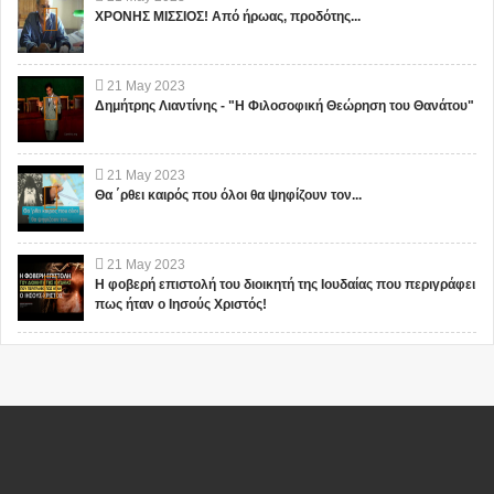
ΧΡΟΝΗΣ ΜΙΣΣΙΟΣ! Από ήρωας, προδότης...
21
May
2023
Δημήτρης Λιαντίνης - "Η Φιλοσοφική Θεώρηση του Θανάτου"
21
May
2023
Θα ΄ρθει καιρός που όλοι θα ψηφίζουν τον...
21
May
2023
Η φοβερή επιστολή του διοικητή της Ιουδαίας που περιγράφει
πως ήταν ο Ιησούς Χριστός!