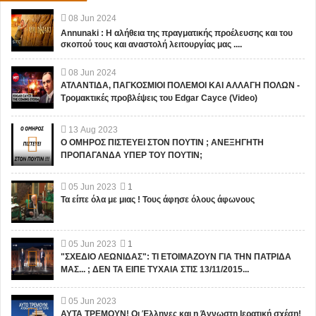
08
Jun
2024
Annunaki : Η αλήθεια της πραγματικής προέλευσης και του
σκοπού τους και αναστολή λειτουργίας μας ....
08
Jun
2024
ΑΤΛΑΝΤΙΔΑ, ΠΑΓΚΟΣΜΙΟΙ ΠΟΛΕΜΟΙ ΚΑΙ ΑΛΛΑΓΗ ΠΟΛΩΝ -
Τρομακτικές προβλέψεις του Edgar Cayce (Video)
13
Aug
2023
Ο ΟΜΗΡΟΣ ΠΙΣΤΕΥΕΙ ΣΤΟΝ ΠΟΥΤΙΝ ; ΑΝΕΞΗΓΗΤΗ
ΠΡΟΠΑΓΑΝΔΑ ΥΠΕΡ ΤΟΥ ΠΟΥΤΙΝ;
05
Jun
2023
1
Τα είπε όλα με μιας ! Τους άφησε όλους άφωνους
05
Jun
2023
1
"ΣΧΕΔΙΟ ΛΕΩΝΙΔΑΣ": ΤΙ ΕΤΟΙΜΑΖΟΥΝ ΓΙΑ ΤΗΝ ΠΑΤΡΙΔΑ
ΜΑΣ... ; ΔΕΝ ΤΑ ΕΙΠΕ ΤΥΧΑΙΑ ΣΤΙΣ 13/11/2015...
05
Jun
2023
ΑΥΤΑ ΤΡΕΜΟΥΝ! Οι Έλληνες και η Άγνωστη Ιερατική σχέση!