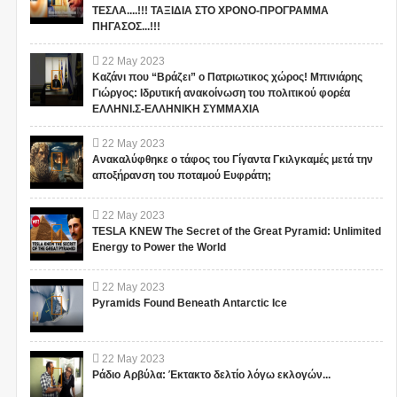
ΤΕΣΛΑ....!!! ΤΑΞΙΔΙΑ ΣΤΟ ΧΡΟΝΟ-ΠΡΟΓΡΑΜΜΑ
ΠΗΓΑΣΟΣ...!!!
22
May
2023
Καζάνι που “Βράζει” ο Πατριωτικος χώρος! Μπινιάρης
Γιώργος: Ιδρυτική ανακοίνωση του πολιτικού φορέα
ΕΛΛΗΝΙ.Σ-ΕΛΛΗΝΙΚΗ ΣΥΜΜΑΧΙΑ
22
May
2023
Ανακαλύφθηκε ο τάφος του Γίγαντα Γκιλγκαμές μετά την
αποξήρανση του ποταμού Ευφράτη;
22
May
2023
TESLA KNEW The Secret of the Great Pyramid: Unlimited
Energy to Power the World
22
May
2023
Pyramids Found Beneath Antarctic Ice
22
May
2023
Ράδιο Αρβύλα: Έκτακτο δελτίο λόγω εκλογών...