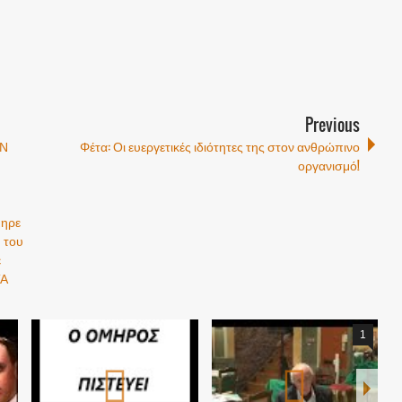
Previous
ΕΝ
Φέτα: Οι ευεργετικές ιδιότητες της στον ανθρώπινο
οργανισμό!
μηρε
υ του
ε
ΤΑ
1