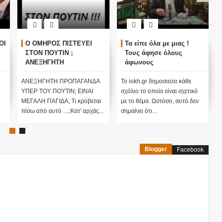
ΟΙ
Ο ΟΜΗΡΟΣ ΠΙΣΤΕΥΕΙ
Τα είπε όλα με μιας !
ΣΤΟΝ ΠΟΥΤΙΝ ;
Τους άφησε όλους
ΑΝΕΞΗΓΗΤΗ
άφωνους
ΠΡΟΠΑΓΑΝΔΑ ΥΠΕΡ ΤΟΥ
ΠΟΥΤΙΝ;
ΑΝΕΞΗΓΗΤΗ ΠΡΟΠΑΓΑΝΔΑ
Το iokh.gr δημοσιεύει κάθε
ΥΠΕΡ ΤΟΥ ΠΟΥΤΙΝ; ΕΙΝΑΙ
σχόλιο το οποίο είναι σχετικό
ΜΕΓΑΛΗ ΠΑΓΙΔΑ; Τι κρύβεται
με το θέμα. Ωστόσο, αυτό δεν
πίσω από αυτό ....;Κατ' αρχάς...
σημαίνει ότι...
Blogger
Facebook