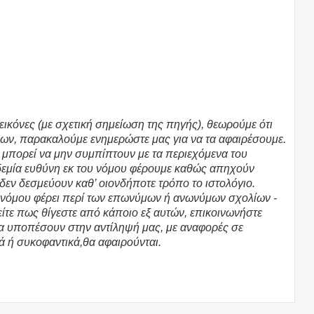
εικόνες (με σχετική σημείωση της πηγής), θεωρούμε ότι
ων, παρακαλούμε ενημερώστε μας για να τα αφαιρέσουμε.
υ μπορεί να μην συμπίπτουν με τα περιεχόμενα του
υδεμία ευθύνη εκ του νόμου φέρουμε καθώς απηχούν
 δεν δεσμεύουν καθ’ οιονδήποτε τρόπο το ιστολόγιο.
υ νόμου φέρει περί των επωνύμων ή ανωνύμων σχολίων -
τε πως θίγεστε από κάποιο εξ αυτών, επικοινωνήστε
θα υποπέσουν στην αντίληψή μας, με αναφορές σε
ά ή συκοφαντικά,θα αφαιρούνται.