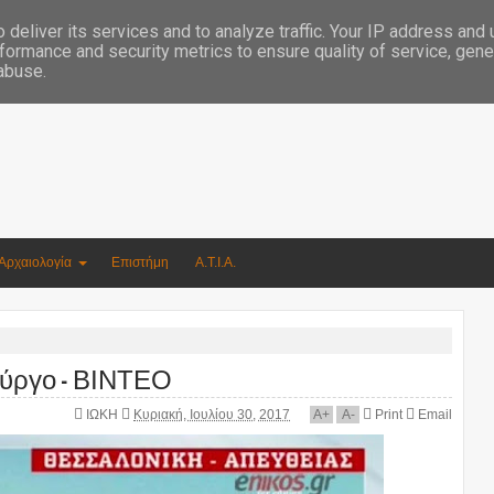
Συγγραφέας Νικόλαος Αργυρίου
deliver its services and to analyze traffic. Your IP address and
formance and security metrics to ensure quality of service, gen
 abuse.
Αρχαιολογία
Επιστήμη
Α.Τ.Ι.Α.
Πύργο - ΒΙΝΤΕΟ
ΙΩΚΗ
Κυριακή, Ιουλίου 30, 2017
A
+
A
-
Print
Email