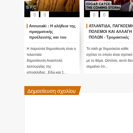
Annunaki : Η αλήθεια της
ΑΤΛΑΝΤΙΔΑ, ΠΑΓΚΟΣΜΙ
πραγματικής
ΠΟΛΕΜΟΙ ΚΑΙ ΑΛΛΑΓΗ
προέλευσης και του
ΠΟΛΩΝ - Τρομακτικές
σκοπού τους και
προβλέψεις του Edgar
αναστολή λειτουργίας
Cayce (Video)
Η παρούσα δημοσίευση είναι η
Το iokh.gr δημοσιεύει κάθε
μας ....
τελευταία
σχόλιο το οποίο είναι σχετικό
δημοσίευση:Αναστολή
με το θέμα. Ωστόσο, αυτό δεν
λειτουργίας της
σημαίνει ότι...
ιστοσελίδας...Εδώ και 1...
Δημοσίευση σχολίου