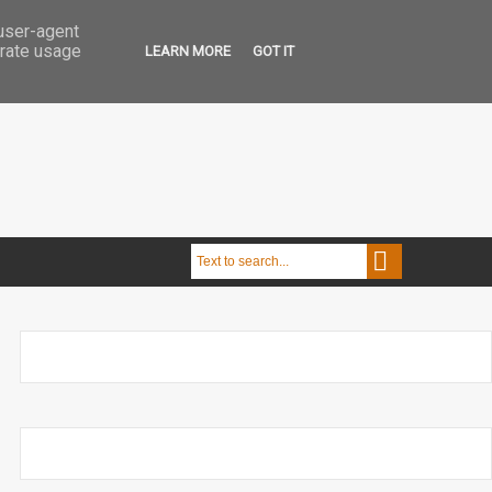
 user-agent
erate usage
LEARN MORE
GOT IT