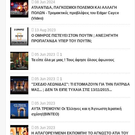
08
Jun
2024
ΑΤΛΑΝΤΙΔΑ, ΠΑΓΚΟΣΜΙΟΙ ΠΟΛΕΜΟΙ ΚΑΙ ΑΛΛΑΓΗ
ΠΟΛΩΝ - Τρομακτικές προβλέψεις του Edgar Cayce
(Video)
13
Aug
2023
Ο ΟΜΗΡΟΣ ΠΙΣΤΕΥΕΙ ΣΤΟΝ ΠΟΥΤΙΝ ; ΑΝΕΞΗΓΗΤΗ
ΠΡΟΠΑΓΑΝΔΑ ΥΠΕΡ ΤΟΥ ΠΟΥΤΙΝ;
05
Jun
2023
1
Τα είπε όλα με μιας ! Τους άφησε όλους άφωνους
05
Jun
2023
1
"ΣΧΕΔΙΟ ΛΕΩΝΙΔΑΣ": ΤΙ ΕΤΟΙΜΑΖΟΥΝ ΓΙΑ ΤΗΝ ΠΑΤΡΙΔΑ
ΜΑΣ... ; ΔΕΝ ΤΑ ΕΙΠΕ ΤΥΧΑΙΑ ΣΤΙΣ 13/11/2015...
05
Jun
2023
ΑΥΤΑ ΤΡΕΜΟΥΝ! Οι Έλληνες και η Άγνωστη Ιερατική
σχέση!(ΒΙΝΤΕΟ)
05
Jun
2023
Η ΑΠΑΓΟΡΕΥΜΕΝΗ ΕΚΠΟΜΠΗ! ΤΟ ΑΓΝΩΣΤΟ ΑΤΙΑ ΤΟΥ