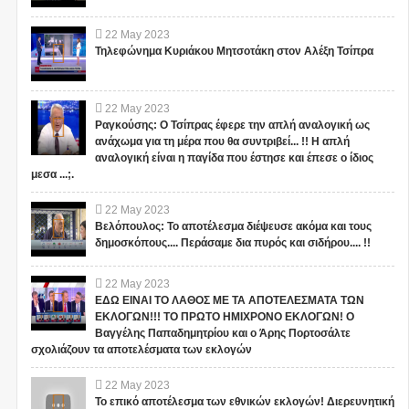
22
May
2023
Τηλεφώνημα Κυριάκου Μητσοτάκη στον Αλέξη Τσίπρα
22
May
2023
Ραγκούσης: Ο Τσίπρας έφερε την απλή αναλογική ως
ανάχωμα για τη μέρα που θα συντριβεί... !! Η απλή
αναλογική είναι η παγίδα που έστησε και έπεσε ο ίδιος
μεσα ...;.
22
May
2023
Βελόπουλος: Το αποτέλεσμα διέψευσε ακόμα και τους
δημοσκόπους.... Περάσαμε δια πυρός και σιδήρου.... !!
22
May
2023
ΕΔΩ ΕΙΝΑΙ ΤΟ ΛΑΘΟΣ ΜΕ ΤΑ ΑΠΟΤΕΛΕΣΜΑΤΑ ΤΩΝ
ΕΚΛΟΓΩΝ!!! ΤΟ ΠΡΩΤΟ ΗΜΙΧΡΟΝΟ ΕΚΛΟΓΩΝ! Ο
Βαγγέλης Παπαδημητρίου και ο Άρης Πορτοσάλτε
σχολιάζουν τα αποτελέσματα των εκλογών
22
May
2023
Το επικό αποτέλεσμα των εθνικών εκλογών! Διερευνητική