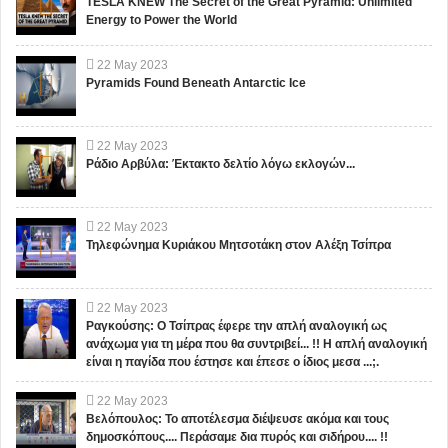
TESLA KNEW The Secret of the Great Pyramid: Unlimited
Energy to Power the World
22
May
2023
Pyramids Found Beneath Antarctic Ice
22
May
2023
Ράδιο Αρβύλα: Έκτακτο δελτίο λόγω εκλογών...
22
May
2023
Τηλεφώνημα Κυριάκου Μητσοτάκη στον Αλέξη Τσίπρα
22
May
2023
Ραγκούσης: Ο Τσίπρας έφερε την απλή αναλογική ως
ανάχωμα για τη μέρα που θα συντριβεί... !! Η απλή αναλογική
είναι η παγίδα που έστησε και έπεσε ο ίδιος μεσα ...;.
22
May
2023
Βελόπουλος: Το αποτέλεσμα διέψευσε ακόμα και τους
δημοσκόπους.... Περάσαμε δια πυρός και σιδήρου.... !!