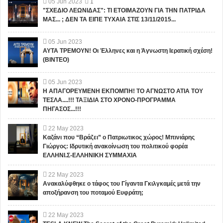
05
Jun
2023
1
"ΣΧΕΔΙΟ ΛΕΩΝΙΔΑΣ": ΤΙ ΕΤΟΙΜΑΖΟΥΝ ΓΙΑ ΤΗΝ ΠΑΤΡΙΔΑ
ΜΑΣ... ; ΔΕΝ ΤΑ ΕΙΠΕ ΤΥΧΑΙΑ ΣΤΙΣ 13/11/2015...
05
Jun
2023
ΑΥΤΑ ΤΡΕΜΟΥΝ! Οι Έλληνες και η Άγνωστη Ιερατική σχέση!
(ΒΙΝΤΕΟ)
05
Jun
2023
Η ΑΠΑΓΟΡΕΥΜΕΝΗ ΕΚΠΟΜΠΗ! ΤΟ ΑΓΝΩΣΤΟ ΑΤΙΑ ΤΟΥ
ΤΕΣΛΑ....!!! ΤΑΞΙΔΙΑ ΣΤΟ ΧΡΟΝΟ-ΠΡΟΓΡΑΜΜΑ
ΠΗΓΑΣΟΣ...!!!
22
May
2023
Καζάνι που “Βράζει” ο Πατριωτικος χώρος! Μπινιάρης
Γιώργος: Ιδρυτική ανακοίνωση του πολιτικού φορέα
ΕΛΛΗΝΙ.Σ-ΕΛΛΗΝΙΚΗ ΣΥΜΜΑΧΙΑ
22
May
2023
Ανακαλύφθηκε ο τάφος του Γίγαντα Γκιλγκαμές μετά την
αποξήρανση του ποταμού Ευφράτη;
22
May
2023