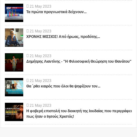
21
May
2023
Τα πρώτα προγνωστικά δείχνουν...
21
May
2023
ΧΡΟΝΗΣ ΜΙΣΣΙΟΣ! Από ήρωας, προδότης...
21
May
2023
Δημήτρης Λιαντίνης - "Η Φιλοσοφική Θεώρηση του Θανάτου"
21
May
2023
Θα ΄ρθει καιρός που όλοι θα ψηφίζουν τον...
21
May
2023
Η φοβερή επιστολή του διοικητή της Ιουδαίας που περιγράφει
πως ήταν ο Ιησούς Χριστός!