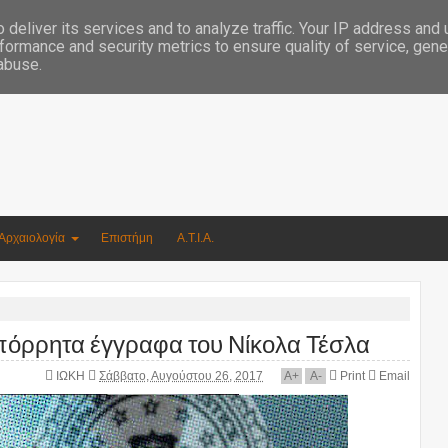
Συγγραφέας Νικόλαος Αργυρίου
deliver its services and to analyze traffic. Your IP address and
formance and security metrics to ensure quality of service, gen
 abuse.
Αρχαιολογία
Επιστήμη
Α.Τ.Ι.Α.
πόρρητα έγγραφα του Νίκολα Τέσλα
ΙΩΚΗ
Σάββατο, Αυγούστου 26, 2017
A
+
A
-
Print
Email