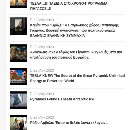
ΤΕΣΛΑ....!!! ΤΑΞΙΔΙΑ ΣΤΟ ΧΡΟΝΟ-ΠΡΟΓΡΑΜΜΑ
ΠΗΓΑΣΟΣ...!!!
22
May
2023
Καζάνι που “Βράζει” ο Πατριωτικος χώρος! Μπινιάρης
Γιώργος: Ιδρυτική ανακοίνωση του πολιτικού φορέα
ΕΛΛΗΝΙ.Σ-ΕΛΛΗΝΙΚΗ ΣΥΜΜΑΧΙΑ
22
May
2023
Ανακαλύφθηκε ο τάφος του Γίγαντα Γκιλγκαμές μετά την
αποξήρανση του ποταμού Ευφράτη;
22
May
2023
TESLA KNEW The Secret of the Great Pyramid: Unlimited
Energy to Power the World
22
May
2023
Pyramids Found Beneath Antarctic Ice
22
May
2023
Ράδιο Αρβύλα: Έκτακτο δελτίο λόγω εκλογών...