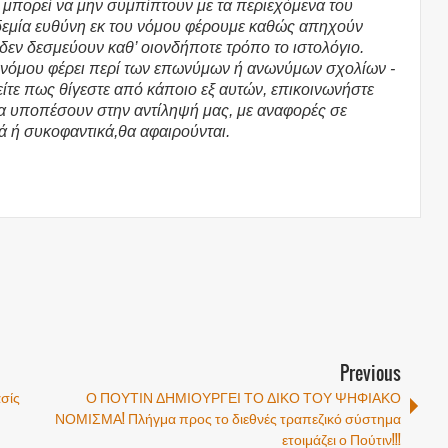
υ μπορεί να μην συμπίπτουν με τα περιεχόμενα του
υδεμία ευθύνη εκ του νόμου φέρουμε καθώς απηχούν
 δεν δεσμεύουν καθ’ οιονδήποτε τρόπο το ιστολόγιο.
υ νόμου φέρει περί των επωνύμων ή ανωνύμων σχολίων -
τε πως θίγεστε από κάποιο εξ αυτών, επικοινωνήστε
θα υποπέσουν στην αντίληψή μας, με αναφορές σε
ά ή συκοφαντικά,θα αφαιρούνται.
Previous
ασίς
Ο ΠΟΥΤΙΝ ΔΗΜΙΟΥΡΓΕΙ ΤΟ ΔΙΚΟ ΤΟΥ ΨΗΦΙΑΚΟ
ΝΟΜΙΣΜΑ! Πλήγμα προς το διεθνές τραπεζικό σύστημα
ετοιμάζει ο Πούτιν!!!