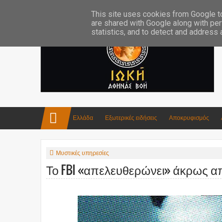
Επικοινωνία:info4iokh@gmail.com
Κατασκευές
Ποίηση
This site uses cookies from Google to 
are shared with Google along with per
statistics, and to detect and address
Ελλάδα
Εξωτερικές ειδήσεις
Αποκρυφισμός
Μυστικές υπηρεσίες
Το FBI «απελευθερώνει» άκρως α