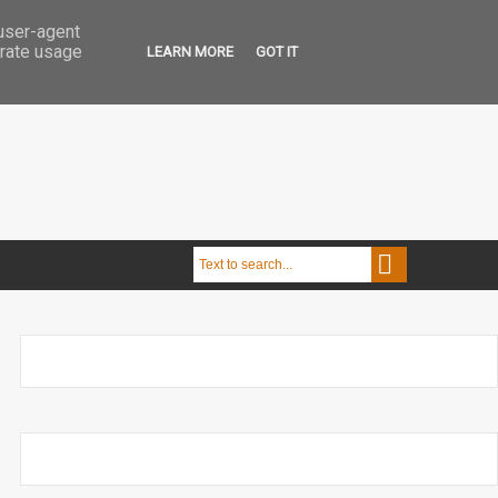
 user-agent
erate usage
LEARN MORE
GOT IT