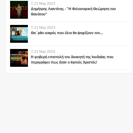
21
May
2023
Δημήτρης Λιαντίνης - "Η Φιλοσοφική Θεώρηση του
Θανάτου"
21
May
2023
Θα ΄ρθει καιρός που όλοι θα ψηφίζουν τον...
21
May
2023
Η φοβερή επιστολή του διοικητή της Ιουδαίας που
περιγράφει πως ήταν ο Ιησούς Χριστός!