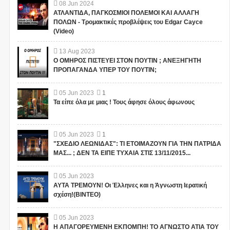
08
Jun
2024
ΑΤΛΑΝΤΙΔΑ, ΠΑΓΚΟΣΜΙΟΙ ΠΟΛΕΜΟΙ ΚΑΙ ΑΛΛΑΓΗ
ΠΟΛΩΝ - Τρομακτικές προβλέψεις του Edgar Cayce
(Video)
13
Aug
2023
Ο ΟΜΗΡΟΣ ΠΙΣΤΕΥΕΙ ΣΤΟΝ ΠΟΥΤΙΝ ; ΑΝΕΞΗΓΗΤΗ
ΠΡΟΠΑΓΑΝΔΑ ΥΠΕΡ ΤΟΥ ΠΟΥΤΙΝ;
05
Jun
2023
1
Τα είπε όλα με μιας ! Τους άφησε όλους άφωνους
05
Jun
2023
1
"ΣΧΕΔΙΟ ΛΕΩΝΙΔΑΣ": ΤΙ ΕΤΟΙΜΑΖΟΥΝ ΓΙΑ ΤΗΝ ΠΑΤΡΙΔΑ
ΜΑΣ... ; ΔΕΝ ΤΑ ΕΙΠΕ ΤΥΧΑΙΑ ΣΤΙΣ 13/11/2015...
05
Jun
2023
ΑΥΤΑ ΤΡΕΜΟΥΝ! Οι Έλληνες και η Άγνωστη Ιερατική
σχέση!(ΒΙΝΤΕΟ)
05
Jun
2023
Η ΑΠΑΓΟΡΕΥΜΕΝΗ ΕΚΠΟΜΠΗ! ΤΟ ΑΓΝΩΣΤΟ ΑΤΙΑ ΤΟΥ