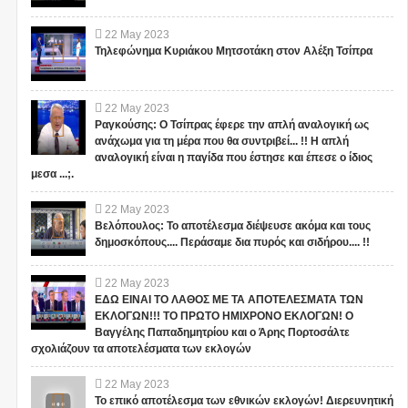
22
May
2023
Τηλεφώνημα Κυριάκου Μητσοτάκη στον Αλέξη Τσίπρα
22
May
2023
Ραγκούσης: Ο Τσίπρας έφερε την απλή αναλογική ως
ανάχωμα για τη μέρα που θα συντριβεί... !! Η απλή
αναλογική είναι η παγίδα που έστησε και έπεσε ο ίδιος
μεσα ...;.
22
May
2023
Βελόπουλος: Το αποτέλεσμα διέψευσε ακόμα και τους
δημοσκόπους.... Περάσαμε δια πυρός και σιδήρου.... !!
22
May
2023
ΕΔΩ ΕΙΝΑΙ ΤΟ ΛΑΘΟΣ ΜΕ ΤΑ ΑΠΟΤΕΛΕΣΜΑΤΑ ΤΩΝ
ΕΚΛΟΓΩΝ!!! ΤΟ ΠΡΩΤΟ ΗΜΙΧΡΟΝΟ ΕΚΛΟΓΩΝ! Ο
Βαγγέλης Παπαδημητρίου και ο Άρης Πορτοσάλτε
σχολιάζουν τα αποτελέσματα των εκλογών
22
May
2023
Το επικό αποτέλεσμα των εθνικών εκλογών! Διερευνητική