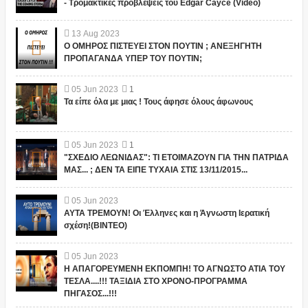
- Τρομακτικές προβλέψεις του Edgar Cayce (Video)
13
Aug
2023
Ο ΟΜΗΡΟΣ ΠΙΣΤΕΥΕΙ ΣΤΟΝ ΠΟΥΤΙΝ ; ΑΝΕΞΗΓΗΤΗ
ΠΡΟΠΑΓΑΝΔΑ ΥΠΕΡ ΤΟΥ ΠΟΥΤΙΝ;
05
Jun
2023
1
Τα είπε όλα με μιας ! Τους άφησε όλους άφωνους
05
Jun
2023
1
"ΣΧΕΔΙΟ ΛΕΩΝΙΔΑΣ": ΤΙ ΕΤΟΙΜΑΖΟΥΝ ΓΙΑ ΤΗΝ ΠΑΤΡΙΔΑ
ΜΑΣ... ; ΔΕΝ ΤΑ ΕΙΠΕ ΤΥΧΑΙΑ ΣΤΙΣ 13/11/2015...
05
Jun
2023
ΑΥΤΑ ΤΡΕΜΟΥΝ! Οι Έλληνες και η Άγνωστη Ιερατική
σχέση!(ΒΙΝΤΕΟ)
05
Jun
2023
Η ΑΠΑΓΟΡΕΥΜΕΝΗ ΕΚΠΟΜΠΗ! ΤΟ ΑΓΝΩΣΤΟ ΑΤΙΑ ΤΟΥ
ΤΕΣΛΑ....!!! ΤΑΞΙΔΙΑ ΣΤΟ ΧΡΟΝΟ-ΠΡΟΓΡΑΜΜΑ
ΠΗΓΑΣΟΣ...!!!