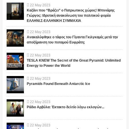
22
May
2023
Καζάνι που “Βράζει” ο Πατριωτικος χώρος! Μπινιάρης
Γιώργος: Ιδρυτική ανακοίνωση του πολιτικού φορέα
ΕΛΛΗΝΙ.Σ-ΕΛΛΗΝΙΚΗ ΣΥΜΜΑΧΙΑ
22
May
2023
Ανακαλύφθηκε ο τάφος του Γίγαντα Γκιλγκαμές μετά την
αποξήρανση του ποταμού Ευφράτη;
22
May
2023
TESLA KNEW The Secret of the Great Pyramid: Unlimited
Energy to Power the World
22
May
2023
Pyramids Found Beneath Antarctic Ice
22
May
2023
Ράδιο Αρβύλα: Έκτακτο δελτίο λόγω εκλογών...
22
May
2023