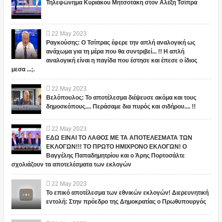
Τηλεφώνημα Κυριάκου Μητσοτάκη στον Αλέξη Τσίπρα
22
May
2023
Ραγκούσης: Ο Τσίπρας έφερε την απλή αναλογική ως
ανάχωμα για τη μέρα που θα συντριβεί... !! Η απλή
αναλογική είναι η παγίδα που έστησε και έπεσε ο ίδιος
μεσα ...;.
22
May
2023
Βελόπουλος: Το αποτέλεσμα διέψευσε ακόμα και τους
δημοσκόπους.... Περάσαμε δια πυρός και σιδήρου.... !!
22
May
2023
ΕΔΩ ΕΙΝΑΙ ΤΟ ΛΑΘΟΣ ΜΕ ΤΑ ΑΠΟΤΕΛΕΣΜΑΤΑ ΤΩΝ
ΕΚΛΟΓΩΝ!!! ΤΟ ΠΡΩΤΟ ΗΜΙΧΡΟΝΟ ΕΚΛΟΓΩΝ! Ο
Βαγγέλης Παπαδημητρίου και ο Άρης Πορτοσάλτε
σχολιάζουν τα αποτελέσματα των εκλογών
22
May
2023
Το επικό αποτέλεσμα των εθνικών εκλογών! Διερευνητική
εντολή: Στην πρόεδρο της Δημοκρατίας ο Πρωθυπουργός