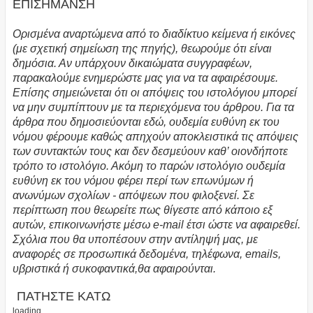
ΕΠΙΣΗΜΑΝΣΗ
Ορισμένα αναρτώμενα από το διαδίκτυο κείμενα ή εικόνες
(με σχετική σημείωση της πηγής), θεωρούμε ότι είναι
δημόσια. Αν υπάρχουν δικαιώματα συγγραφέων,
παρακαλούμε ενημερώστε μας για να τα αφαιρέσουμε.
Επίσης σημειώνεται ότι οι απόψεις του ιστολόγιου μπορεί
να μην συμπίπτουν με τα περιεχόμενα του άρθρου. Για τα
άρθρα που δημοσιεύονται εδώ, ουδεμία ευθύνη εκ του
νόμου φέρουμε καθώς απηχούν αποκλειστικά τις απόψεις
των συντακτών τους και δεν δεσμεύουν καθ’ οιονδήποτε
τρόπο το ιστολόγιο. Ακόμη το παρών ιστολόγιο ουδεμία
ευθύνη εκ του νόμου φέρει περί των επωνύμων ή
ανωνύμων σχολίων - απόψεων που φιλοξενεί. Σε
περίπτωση που θεωρείτε πως θίγεστε από κάποιο εξ
αυτών, επικοινωνήστε μέσω e-mail έτσι ώστε να αφαιρεθεί.
Σχόλια που θα υποπέσουν στην αντίληψή μας, με
αναφορές σε προσωπικά δεδομένα, τηλέφωνα, emails,
υβριστικά ή συκοφαντικά,θα αφαιρούνται.
ΠΑΤΗΣΤΕ ΚΑΤΩ
loading...