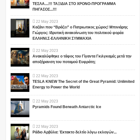
ΤΕΣΛΑ....!!! ΤΑΞΙΔΙΑ ΣΤΟ ΧΡΟΝΟ-ΠΡΟΓΡΑΜΜΑ
ΠΗΓΑΣΟΣ...!!!
22
May
2023
Καζάνι που “Βράζει” ο Πατριωτικος χώρος! Μπινιάρης
Γιώργος: Ιδρυτική ανακοίνωση του πολιτικού φορέα
ΕΛΛΗΝΙ.Σ-ΕΛΛΗΝΙΚΗ ΣΥΜΜΑΧΙΑ
22
May
2023
Ανακαλύφθηκε ο τάφος του Γίγαντα Γκιλγκαμές μετά την
αποξήρανση του ποταμού Ευφράτη;
22
May
2023
TESLA KNEW The Secret of the Great Pyramid: Unlimited
Energy to Power the World
22
May
2023
Pyramids Found Beneath Antarctic Ice
22
May
2023
Ράδιο Αρβύλα: Έκτακτο δελτίο λόγω εκλογών...