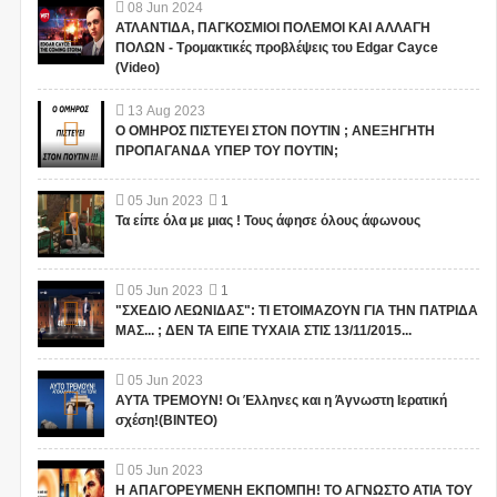
08
Jun
2024
ΑΤΛΑΝΤΙΔΑ, ΠΑΓΚΟΣΜΙΟΙ ΠΟΛΕΜΟΙ ΚΑΙ ΑΛΛΑΓΗ
ΠΟΛΩΝ - Τρομακτικές προβλέψεις του Edgar Cayce
(Video)
13
Aug
2023
Ο ΟΜΗΡΟΣ ΠΙΣΤΕΥΕΙ ΣΤΟΝ ΠΟΥΤΙΝ ; ΑΝΕΞΗΓΗΤΗ
ΠΡΟΠΑΓΑΝΔΑ ΥΠΕΡ ΤΟΥ ΠΟΥΤΙΝ;
05
Jun
2023
1
Τα είπε όλα με μιας ! Τους άφησε όλους άφωνους
05
Jun
2023
1
"ΣΧΕΔΙΟ ΛΕΩΝΙΔΑΣ": ΤΙ ΕΤΟΙΜΑΖΟΥΝ ΓΙΑ ΤΗΝ ΠΑΤΡΙΔΑ
ΜΑΣ... ; ΔΕΝ ΤΑ ΕΙΠΕ ΤΥΧΑΙΑ ΣΤΙΣ 13/11/2015...
05
Jun
2023
ΑΥΤΑ ΤΡΕΜΟΥΝ! Οι Έλληνες και η Άγνωστη Ιερατική
σχέση!(ΒΙΝΤΕΟ)
05
Jun
2023
Η ΑΠΑΓΟΡΕΥΜΕΝΗ ΕΚΠΟΜΠΗ! ΤΟ ΑΓΝΩΣΤΟ ΑΤΙΑ ΤΟΥ