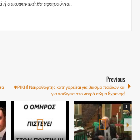
ά ή συκοφαντικά,θα αφαιρούνται.
Previous
τά
ΦΡΙΚΗ! Νεκροθάφτης κατηγορείται για βιασμό παιδιών και
για ασέλγεια στο νεκρό σώμα 9χρονης!
1
1