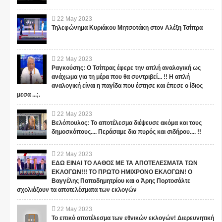
22
May
2023
Τηλεφώνημα Κυριάκου Μητσοτάκη στον Αλέξη Τσίπρα
22
May
2023
Ραγκούσης: Ο Τσίπρας έφερε την απλή αναλογική ως
ανάχωμα για τη μέρα που θα συντριβεί... !! Η απλή
αναλογική είναι η παγίδα που έστησε και έπεσε ο ίδιος
μεσα ...;.
22
May
2023
Βελόπουλος: Το αποτέλεσμα διέψευσε ακόμα και τους
δημοσκόπους.... Περάσαμε δια πυρός και σιδήρου.... !!
22
May
2023
ΕΔΩ ΕΙΝΑΙ ΤΟ ΛΑΘΟΣ ΜΕ ΤΑ ΑΠΟΤΕΛΕΣΜΑΤΑ ΤΩΝ
ΕΚΛΟΓΩΝ!!! ΤΟ ΠΡΩΤΟ ΗΜΙΧΡΟΝΟ ΕΚΛΟΓΩΝ! Ο
Βαγγέλης Παπαδημητρίου και ο Άρης Πορτοσάλτε
σχολιάζουν τα αποτελέσματα των εκλογών
22
May
2023
Το επικό αποτέλεσμα των εθνικών εκλογών! Διερευνητική