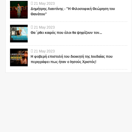
21
May
2023
Δημήτρης Λιαντίνης - "Η Φιλοσοφική Θεώρηση του
Θανάτου"
21
May
2023
Θα ΄ρθει καιρός που όλοι θα ψηφίζουν τον...
21
May
2023
Η φοβερή επιστολή του διοικητή της Ιουδαίας που
περιγράφει πως ήταν ο Ιησούς Χριστός!