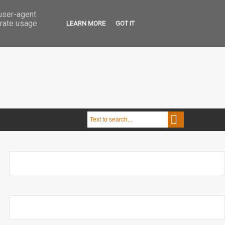
 user-agent
erate usage
LEARN MORE
GOT IT