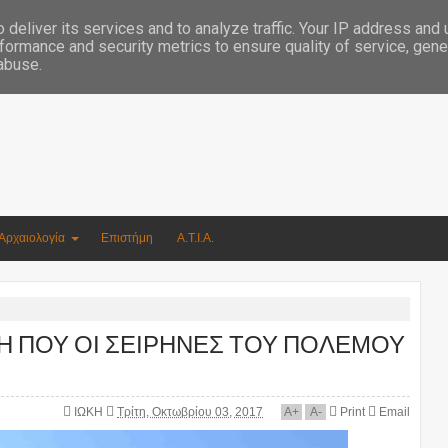
Συγγραφέας Νικόλαος Αργυρίου
deliver its services and to analyze traffic. Your IP address and
formance and security metrics to ensure quality of service, gen
 abuse.
Αρχαιολογία
Επιστήμη
Α.Τ.Ι.Α.
ΙΓΜΗ ΠΟΥ ΟΙ ΣΕΙΡΗΝΕΣ ΤΟΥ ΠΟΛΕΜΟΥ
ΙΩΚΗ
Τρίτη, Οκτωβρίου 03, 2017
A
+
A
-
Print
Email