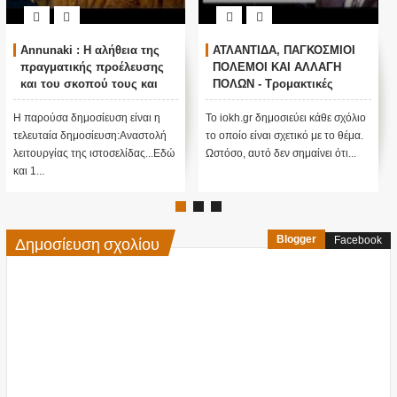
Ο ΟΜΗΡΟΣ ΠΙΣΤΕΥΕΙ ΣΤΟΝ
Τα είπε όλα με μιας ! Τους
ΠΟΥΤΙΝ ; ΑΝΕΞΗΓΗΤΗ
άφησε όλους άφωνους
ΠΡΟΠΑΓΑΝΔΑ ΥΠΕΡ ΤΟΥ
ΠΟΥΤΙΝ;
Το iokh.gr δημοσιεύει κάθε σχόλιο
ΑΝΕΞΗΓΗΤΗ ΠΡΟΠΑΓΑΝΔΑ
το οποίο είναι σχετικό με το θέμα.
ΥΠΕΡ ΤΟΥ ΠΟΥΤΙΝ; ΕΙΝΑΙ
Ωστόσο, αυτό δεν σημαίνει ότι...
ΜΕΓΑΛΗ ΠΑΓΙΔΑ; Τι κρύβεται
πίσω από αυτό ....;Κατ' αρχάς...
Δημοσίευση σχολίου
Blogger
Facebook