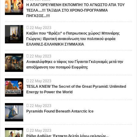
Η ΑΠΑΓΟΡΕΥΜΕΝΗ ΕΚΠΟΜΠΗ! ΤΟ ΑΓΝΩΣΤΟ ΑΤΙΑ ΤΟΥ
ΤΕΣΛΑ....!!! ΤΑΞΙΔΙΑ ΣΤΟ ΧΡΟΝΟ-ΠΡΟΓΡΑΜΜΑ
ΠΗΓΑΣΟΣ...!!!
22
May
2023
Καζάνι που “Βράζει” ο Πατριωτικος χώρος! Μπινιάρης
Γιώργος: Ιδρυτική ανακοίνωση του πολιτικού φορέα
ΕΛΛΗΝΙ.Σ-ΕΛΛΗΝΙΚΗ ΣΥΜΜΑΧΙΑ
22
May
2023
Ανακαλύφθηκε ο τάφος του Γίγαντα Γκιλγκαμές μετά την
αποξήρανση του ποταμού Ευφράτη;
22
May
2023
TESLA KNEW The Secret of the Great Pyramid: Unlimited
Energy to Power the World
22
May
2023
Pyramids Found Beneath Antarctic Ice
22
May
2023
Ράδιο Αρβύλα: Έκτακτο δελτίο λόγω εκλογών...