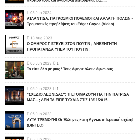
σκοπού τους και αναστολή λειτουργίας μας ....
08
Jun
2024
ΑΤΛΑΝΤΙΔΑ, ΠΑΓΚΟΣΜΙΟΙ ΠΟΛΕΜΟΙ ΚΑΙ ΑΛΛΑΓΗ ΠΟΛΩΝ -
Τρομακτικές προβλέψεις του Edgar Cayce (Video)
13
Aug
2023
Ο ΟΜΗΡΟΣ ΠΙΣΤΕΥΕΙ ΣΤΟΝ ΠΟΥΤΙΝ ; ΑΝΕΞΗΓΗΤΗ
ΠΡΟΠΑΓΑΝΔΑ ΥΠΕΡ ΤΟΥ ΠΟΥΤΙΝ;
05
Jun
2023
1
Τα είπε όλα με μιας ! Τους άφησε όλους άφωνους
05
Jun
2023
1
"ΣΧΕΔΙΟ ΛΕΩΝΙΔΑΣ": ΤΙ ΕΤΟΙΜΑΖΟΥΝ ΓΙΑ ΤΗΝ ΠΑΤΡΙΔΑ
ΜΑΣ... ; ΔΕΝ ΤΑ ΕΙΠΕ ΤΥΧΑΙΑ ΣΤΙΣ 13/11/2015...
05
Jun
2023
ΑΥΤΑ ΤΡΕΜΟΥΝ! Οι Έλληνες και η Άγνωστη Ιερατική σχέση!
(ΒΙΝΤΕΟ)
05
Jun
2023