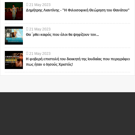
21
May
2023
Δημήτρης Λιαντίνης - "Η Φιλοσοφική Θεώρηση του Θανάτου"
21
May
2023
Θα ΄ρθει καιρός που όλοι θα ψηφίζουν τον...
21
May
2023
Η φοβερή επιστολή του διοικητή της Ιουδαίας που περιγράφει
πως ήταν ο Ιησούς Χριστός!