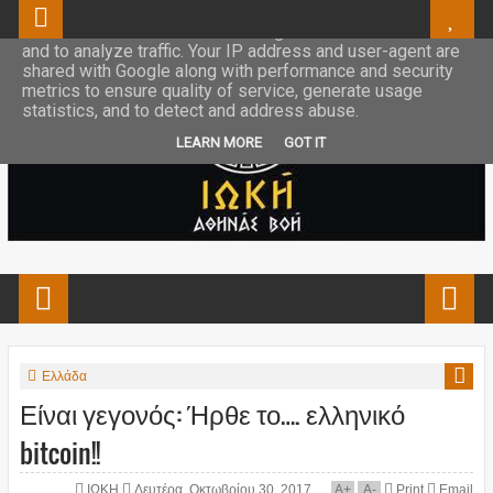
This site uses cookies from Google to deliver its services
and to analyze traffic. Your IP address and user-agent are
shared with Google along with performance and security
metrics to ensure quality of service, generate usage
statistics, and to detect and address abuse.
LEARN MORE
GOT IT
Ελλάδα
Είναι γεγονός: Ήρθε το…. ελληνικό
bitcoin!!
ΙΩΚΗ
Δευτέρα, Οκτωβρίου 30, 2017
A
+
A
-
Print
Email