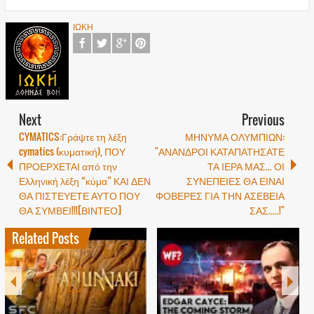
ΙΩΚΗ
Next
Previous
CYMATICS:Γράψτε τη λέξη
ΜΗΝΥΜΑ ΟΛΥΜΠΙΩΝ:
cymatics (κυματική), ΠΟΥ
"ΑΝΑΝΔΡΟΙ ΚΑΤΑΠΑΤΗΣΑΤΕ
ΠΡΟΕΡΧΕΤΑΙ από την
ΤΑ ΙΕΡΑ ΜΑΣ... ΟΙ
Ελληνική λέξη “κύμα” ΚΑΙ ΔΕΝ
ΣΥΝΕΠΕΙΕΣ ΘΑ ΕΙΝΑΙ
ΘΑ ΠΙΣΤΕΥΕΤΕ ΑΥΤΟ ΠΟΥ
ΦΟΒΕΡΕΣ ΓΙΑ ΤΗΝ ΑΣΕΒΕΙΑ
ΘΑ ΣΥΜΒΕΙ!!![ΒΙΝΤΕΟ]
ΣΑΣ.....!"
Related Posts
1