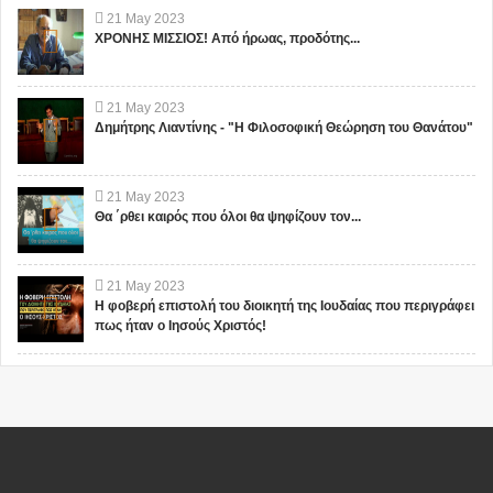
21
May
2023
ΧΡΟΝΗΣ ΜΙΣΣΙΟΣ! Από ήρωας, προδότης...
21
May
2023
Δημήτρης Λιαντίνης - "Η Φιλοσοφική Θεώρηση του Θανάτου"
21
May
2023
Θα ΄ρθει καιρός που όλοι θα ψηφίζουν τον...
21
May
2023
Η φοβερή επιστολή του διοικητή της Ιουδαίας που περιγράφει
πως ήταν ο Ιησούς Χριστός!