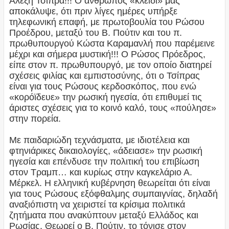
Αλέξη Τσίπρα!!! Ο άνθρωπος «κλειδί» μας
αποκάλυψε, ότι πριν λίγες ημέρες υπήρξε
τηλεφωνική επαφή, με πρωτοβουλία του Ρώσου
Προέδρου, μεταξύ του Β. Πούτιν και του π.
πρωθυπουργού Κώστα Καραμανλή που παρέμεινε
μέχρι και σήμερα μυστική!!! Ο Ρώσος Πρόεδρος,
είπε στον π. πρωθυπουργό, με τον οποίο διατηρεί
σχέσεις φιλίας και εμπιστοσύνης, ότι ο Τσίπρας
είναι για τους Ρώσους κερδοσκόπος, που ενώ
«κορόϊδευε» την ρωσική ηγεσία, ότι επιθυμεί τις
άριστες σχέσεις για το κοινό καλό, τους «πούλησε»
στην πορεία.
Με παιδαριώδη τεχνάσματα, με ιδιοτέλεια και
φτηνιάρικες δικαιολογίες, «άδειασε» την ρωσική
ηγεσία και επένδυσε την πολιτική του επιβίωση
στον Τραμπ… και κυρίως στην καγκελάριο Α.
Μέρκελ. Η ελληνική κυβέρνηση θεωρείται ότι είναι
για τους Ρώσους εξόφθαλμης συμπαιγνίας, δηλαδή
αναξιόπιστη να χειριστεί τα κρίσιμα πολιτικά
ζητήματα που ανακύπτουν μεταξύ Ελλάδος και
Ρωσίας. Θεωρεί ο Β. Πούτιν, το τόνισε στον