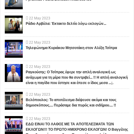
22
May
2023
Ράδιο Αρβύλα: Έκτακτο δελτίο λόγω εκλογών...
22
May
2023
Τηλεφώνημα Κυριάκου Μητσοτάκη στον Αλέξη Τσίπρα
22
May
2023
Ραγκούσης: Ο Τσίπρας έφερε την απλή αναλογική ως
ανάχωμα για τη μέρα που θα συντριβεί... !! Η απλή αναλογική
είναι η παγίδα που έστησε και έπεσε ο ίδιος μεσα ...;.
22
May
2023
Βελόπουλος: Το αποτέλεσμα διέψευσε ακόμα και τους
δημοσκόπους.... Περάσαμε δια πυρός και σιδήρου.... !!
22
May
2023
ΕΔΩ ΕΙΝΑΙ ΤΟ ΛΑΘΟΣ ΜΕ ΤΑ ΑΠΟΤΕΛΕΣΜΑΤΑ ΤΩΝ
ΕΚΛΟΓΩΝ!!! ΤΟ ΠΡΩΤΟ ΗΜΙΧΡΟΝΟ ΕΚΛΟΓΩΝ! Ο Βαγγέλης