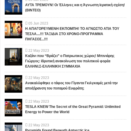
ΑΥΤΑ ΤΡΕΜΟΥΝ! Οι Έλληνες και η Άγνωστη Ιερατική σχέση!
(ΒΙΝΤΕΟ)
05
Jun
2023
Η ΑΠΑΓΟΡΕΥΜΕΝΗ ΕΚΠΟΜΠΗ! ΤΟ ΑΓΝΩΣΤΟ ΑΤΙΑ ΤΟΥ
ΤΕΣΛΑ....!!! ΤΑΞΙΔΙΑ ΣΤΟ ΧΡΟΝΟ-ΠΡΟΓΡΑΜΜΑ
ΠΗΓΑΣΟΣ...!!!
22
May
2023
Καζάνι που “Βράζει” ο Πατριωτικος χώρος! Μπινιάρης
Γιώργος: Ιδρυτική ανακοίνωση του πολιτικού φορέα
ΕΛΛΗΝΙ.Σ-ΕΛΛΗΝΙΚΗ ΣΥΜΜΑΧΙΑ
22
May
2023
Ανακαλύφθηκε ο τάφος του Γίγαντα Γκιλγκαμές μετά την
αποξήρανση του ποταμού Ευφράτη;
22
May
2023
TESLA KNEW The Secret of the Great Pyramid: Unlimited
Energy to Power the World
22
May
2023
Pyramids Found Beneath Antarctic Ice