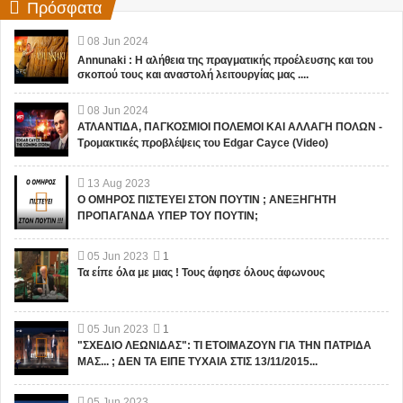
Πρόσφατα
08
Jun
2024
Annunaki : Η αλήθεια της πραγματικής προέλευσης και του
σκοπού τους και αναστολή λειτουργίας μας ....
08
Jun
2024
ΑΤΛΑΝΤΙΔΑ, ΠΑΓΚΟΣΜΙΟΙ ΠΟΛΕΜΟΙ ΚΑΙ ΑΛΛΑΓΗ ΠΟΛΩΝ -
Τρομακτικές προβλέψεις του Edgar Cayce (Video)
13
Aug
2023
Ο ΟΜΗΡΟΣ ΠΙΣΤΕΥΕΙ ΣΤΟΝ ΠΟΥΤΙΝ ; ΑΝΕΞΗΓΗΤΗ
ΠΡΟΠΑΓΑΝΔΑ ΥΠΕΡ ΤΟΥ ΠΟΥΤΙΝ;
05
Jun
2023
1
Τα είπε όλα με μιας ! Τους άφησε όλους άφωνους
05
Jun
2023
1
"ΣΧΕΔΙΟ ΛΕΩΝΙΔΑΣ": ΤΙ ΕΤΟΙΜΑΖΟΥΝ ΓΙΑ ΤΗΝ ΠΑΤΡΙΔΑ
ΜΑΣ... ; ΔΕΝ ΤΑ ΕΙΠΕ ΤΥΧΑΙΑ ΣΤΙΣ 13/11/2015...
05
Jun
2023