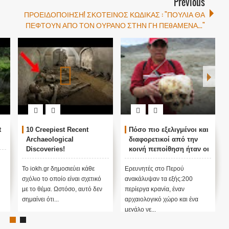
Previous
ΠΡΟΕΙΔΟΠΟΙΗΣΗ! ΣΚΟΤΕΙΝΟΣ ΚΩΔΙΚΑΣ : "ΠΟΥΛΙΑ ΘΑ
ΠΕΦΤΟΥΝ ΑΠΟ ΤΟΝ ΟΥΡΑΝΟ ΣΤΗΝ ΓΗ ΠΕθΑΜΕΝΑ..."
t
10 Creepiest Recent
Πόσο πιο εξελιγμένοι και
Archaeological
διαφορετικοί από την
Discoveries!
κοινή πεποίθηση ήταν οι
προγονοί μας;
Το iokh.gr δημοσιεύει κάθε
Ερευνητές στο Περού
σχόλιο το οποίο είναι σχετικό
ανακάλυψαν τα εξής:200
με το θέμα. Ωστόσο, αυτό δεν
περίεργα κρανία, έναν
σημαίνει ότι...
αρχαιολογικό χώρο και ένα
μεγάλο νε...