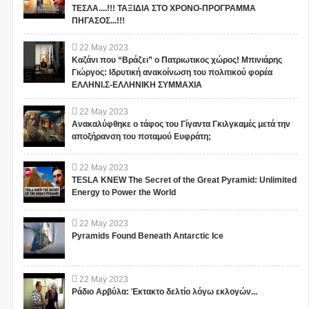
ΤΕΣΛΑ....!!! ΤΑΞΙΔΙΑ ΣΤΟ ΧΡΟΝΟ-ΠΡΟΓΡΑΜΜΑ
ΠΗΓΑΣΟΣ...!!!
22
May
2023
Καζάνι που “Βράζει” ο Πατριωτικος χώρος! Μπινιάρης
Γιώργος: Ιδρυτική ανακοίνωση του πολιτικού φορέα
ΕΛΛΗΝΙ.Σ-ΕΛΛΗΝΙΚΗ ΣΥΜΜΑΧΙΑ
22
May
2023
Ανακαλύφθηκε ο τάφος του Γίγαντα Γκιλγκαμές μετά την
αποξήρανση του ποταμού Ευφράτη;
22
May
2023
TESLA KNEW The Secret of the Great Pyramid: Unlimited
Energy to Power the World
22
May
2023
Pyramids Found Beneath Antarctic Ice
22
May
2023
Ράδιο Αρβύλα: Έκτακτο δελτίο λόγω εκλογών...