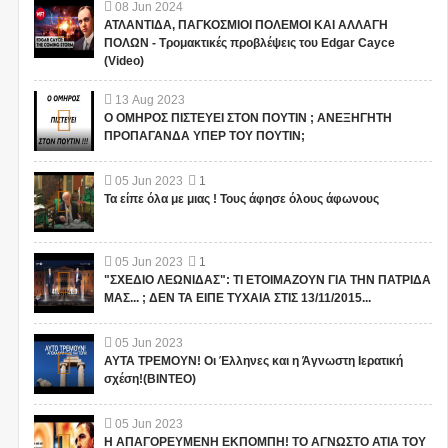
08
Jun
2024
ΑΤΛΑΝΤΙΔΑ, ΠΑΓΚΟΣΜΙΟΙ ΠΟΛΕΜΟΙ ΚΑΙ ΑΛΛΑΓΗ
ΠΟΛΩΝ - Τρομακτικές προβλέψεις του Edgar Cayce
(Video)
13
Aug
2023
Ο ΟΜΗΡΟΣ ΠΙΣΤΕΥΕΙ ΣΤΟΝ ΠΟΥΤΙΝ ; ΑΝΕΞΗΓΗΤΗ
ΠΡΟΠΑΓΑΝΔΑ ΥΠΕΡ ΤΟΥ ΠΟΥΤΙΝ;
05
Jun
2023
1
Τα είπε όλα με μιας ! Τους άφησε όλους άφωνους
05
Jun
2023
1
"ΣΧΕΔΙΟ ΛΕΩΝΙΔΑΣ": ΤΙ ΕΤΟΙΜΑΖΟΥΝ ΓΙΑ ΤΗΝ ΠΑΤΡΙΔΑ
ΜΑΣ... ; ΔΕΝ ΤΑ ΕΙΠΕ ΤΥΧΑΙΑ ΣΤΙΣ 13/11/2015...
05
Jun
2023
ΑΥΤΑ ΤΡΕΜΟΥΝ! Οι Έλληνες και η Άγνωστη Ιερατική
σχέση!(ΒΙΝΤΕΟ)
05
Jun
2023
Η ΑΠΑΓΟΡΕΥΜΕΝΗ ΕΚΠΟΜΠΗ! ΤΟ ΑΓΝΩΣΤΟ ΑΤΙΑ ΤΟΥ