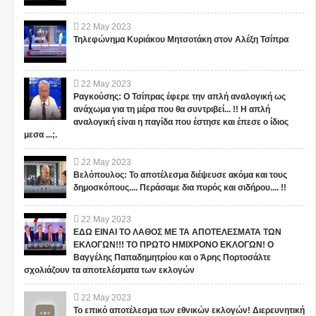
22
May
2023
Τηλεφώνημα Κυριάκου Μητσοτάκη στον Αλέξη Τσίπρα
22
May
2023
Ραγκούσης: Ο Τσίπρας έφερε την απλή αναλογική ως
ανάχωμα για τη μέρα που θα συντριβεί... !! Η απλή
αναλογική είναι η παγίδα που έστησε και έπεσε ο ίδιος
μεσα ...;.
22
May
2023
Βελόπουλος: Το αποτέλεσμα διέψευσε ακόμα και τους
δημοσκόπους.... Περάσαμε δια πυρός και σιδήρου.... !!
22
May
2023
ΕΔΩ ΕΙΝΑΙ ΤΟ ΛΑΘΟΣ ΜΕ ΤΑ ΑΠΟΤΕΛΕΣΜΑΤΑ ΤΩΝ
ΕΚΛΟΓΩΝ!!! ΤΟ ΠΡΩΤΟ ΗΜΙΧΡΟΝΟ ΕΚΛΟΓΩΝ! Ο
Βαγγέλης Παπαδημητρίου και ο Άρης Πορτοσάλτε
σχολιάζουν τα αποτελέσματα των εκλογών
22
May
2023
Το επικό αποτέλεσμα των εθνικών εκλογών! Διερευνητική