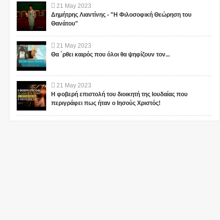
21
May
2023
Δημήτρης Λιαντίνης - "Η Φιλοσοφική Θεώρηση του
Θανάτου"
21
May
2023
Θα ΄ρθει καιρός που όλοι θα ψηφίζουν τον...
21
May
2023
Η φοβερή επιστολή του διοικητή της Ιουδαίας που
περιγράφει πως ήταν ο Ιησούς Χριστός!