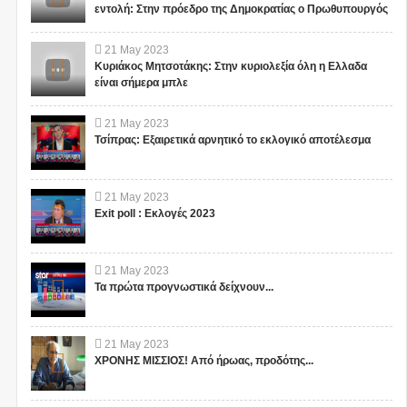
εντολή: Στην πρόεδρο της Δημοκρατίας ο Πρωθυπουργός
21
May
2023
Κυριάκος Μητσοτάκης: Στην κυριολεξία όλη η Ελλαδα
1
είναι σήμερα μπλε
21
May
2023
Τσίπρας: Εξαιρετικά αρνητικό το εκλογικό αποτέλεσμα
21
May
2023
Exit poll : Εκλογές 2023
The Palpa Lines: Αυτά
Οι αρχαιολόγοι έχουν
μυστηριώδη γιγάντια
βρει ναργιλέδες 2400
σχήματα είναι 1000
ετών από καθαρό χρυσό
21
May
2023
χρόνια παλαιότερα από
που χρησιμοποιούσαν οι
Τα πρώτα προγνωστικά δείχνουν...
της Nazca (Βίντεο)
Άριοι φυλετικοί
Γιγαντιαία σχήματα που
Διάφορα είδη οπιούχων έχουν
βασιλιάδες για να
χαράχτηκαν στο έδαφος στην
χρησιμοποιηθεί για χιλιετίες
καπνίζουν κάνναβη κατά
περιοχή Palpa στο νότιο
από τους αρχαίους
21
May
2023
τη διάρκεια
Περού, κοντά στις γραμμές...
πολιτισμούς. Δεν...
ΧΡΟΝΗΣ ΜΙΣΣΙΟΣ! Από ήρωας, προδότης...
τελετουργικών