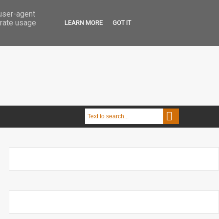
 user-agent
erate usage
LEARN MORE
GOT IT