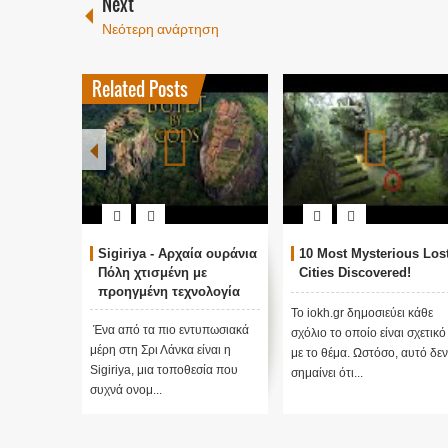
Next
Νεότερη ανάρτηση
Related Posts
Sigiriya - Αρχαία ουράνια
10 Most Mysterious Los
Πόλη χτισμένη με
Cities Discovered!
προηγμένη τεχνολογία
Το iokh.gr δημοσιεύει κάθε
Ένα από τα πιο εντυπωσιακά
σχόλιο το οποίο είναι σχετικό
μέρη στη Σρι Λάνκα είναι η
με το θέμα. Ωστόσο, αυτό δεν
Sigiriya, μια τοποθεσία που
σημαίνει ότι...
συχνά ονομ...