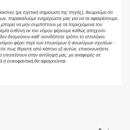
εικόνες (με σχετική σημείωση της πηγής), θεωρούμε ότι
ων, παρακαλούμε ενημερώστε μας για να τα αφαιρέσουμε.
υ μπορεί να μην συμπίπτουν με τα περιεχόμενα του
υδεμία ευθύνη εκ του νόμου φέρουμε καθώς απηχούν
 δεν δεσμεύουν καθ’ οιονδήποτε τρόπο το ιστολόγιο.
υ νόμου φέρει περί των επωνύμων ή ανωνύμων σχολίων -
τε πως θίγεστε από κάποιο εξ αυτών, επικοινωνήστε
θα υποπέσουν στην αντίληψή μας, με αναφορές σε
ά ή συκοφαντικά,θα αφαιρούνται.