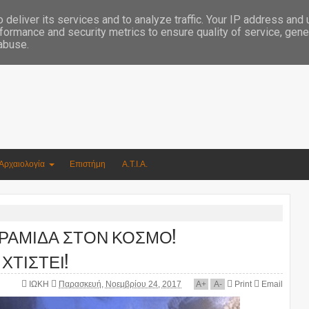
Συγγραφέας Νικόλαος Αργυρίου
deliver its services and to analyze traffic. Your IP address and
formance and security metrics to ensure quality of service, gen
 abuse.
Αρχαιολογία
Επιστήμη
Α.Τ.Ι.Α.
ΥΡΑΜΙΔΑ ΣΤΟΝ ΚΟΣΜΟ!
ΧΤΙΣΤΕΙ!
ΙΩΚΗ
Παρασκευή, Νοεμβρίου 24, 2017
A
+
A
-
Print
Email