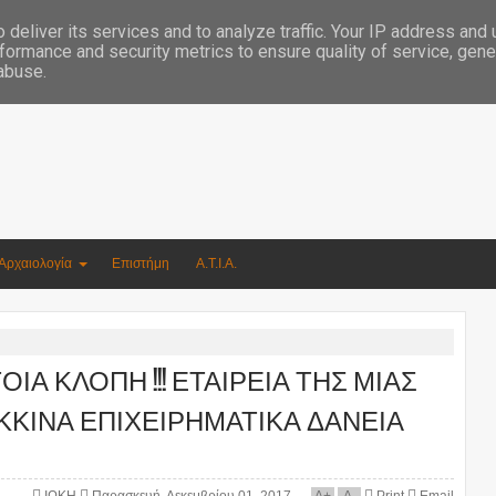
Συγγραφέας Νικόλαος Αργυρίου
deliver its services and to analyze traffic. Your IP address and
formance and security metrics to ensure quality of service, gen
 abuse.
Αρχαιολογία
Επιστήμη
Α.Τ.Ι.Α.
ΙΑ ΚΛΟΠΗ !!! ΕΤΑΙΡΕΙΑ ΤΗΣ ΜΙΑΣ
ΚΚΙΝΑ ΕΠΙΧΕΙΡΗΜΑΤΙΚΑ ΔΑΝΕΙΑ