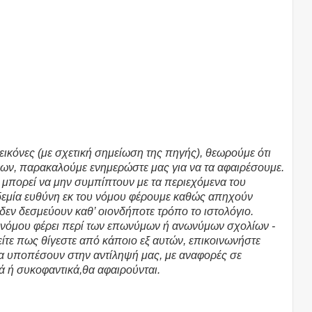
εικόνες (με σχετική σημείωση της πηγής), θεωρούμε ότι
ων, παρακαλούμε ενημερώστε μας για να τα αφαιρέσουμε.
υ μπορεί να μην συμπίπτουν με τα περιεχόμενα του
υδεμία ευθύνη εκ του νόμου φέρουμε καθώς απηχούν
 δεν δεσμεύουν καθ’ οιονδήποτε τρόπο το ιστολόγιο.
υ νόμου φέρει περί των επωνύμων ή ανωνύμων σχολίων -
τε πως θίγεστε από κάποιο εξ αυτών, επικοινωνήστε
θα υποπέσουν στην αντίληψή μας, με αναφορές σε
ά ή συκοφαντικά,θα αφαιρούνται.