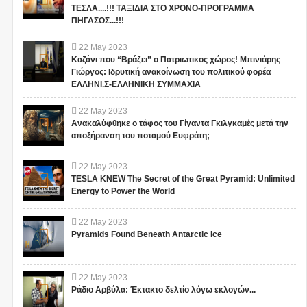
ΤΕΣΛΑ....!!! ΤΑΞΙΔΙΑ ΣΤΟ ΧΡΟΝΟ-ΠΡΟΓΡΑΜΜΑ
ΠΗΓΑΣΟΣ...!!!
22
May
2023
Καζάνι που “Βράζει” ο Πατριωτικος χώρος! Μπινιάρης
Γιώργος: Ιδρυτική ανακοίνωση του πολιτικού φορέα
ΕΛΛΗΝΙ.Σ-ΕΛΛΗΝΙΚΗ ΣΥΜΜΑΧΙΑ
22
May
2023
Ανακαλύφθηκε ο τάφος του Γίγαντα Γκιλγκαμές μετά την
αποξήρανση του ποταμού Ευφράτη;
22
May
2023
TESLA KNEW The Secret of the Great Pyramid: Unlimited
Energy to Power the World
22
May
2023
Pyramids Found Beneath Antarctic Ice
22
May
2023
Ράδιο Αρβύλα: Έκτακτο δελτίο λόγω εκλογών...