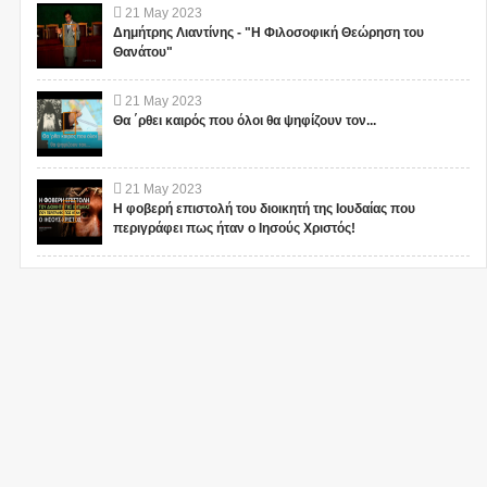
21
May
2023
Δημήτρης Λιαντίνης - "Η Φιλοσοφική Θεώρηση του
Θανάτου"
21
May
2023
Θα ΄ρθει καιρός που όλοι θα ψηφίζουν τον...
21
May
2023
Η φοβερή επιστολή του διοικητή της Ιουδαίας που
περιγράφει πως ήταν ο Ιησούς Χριστός!