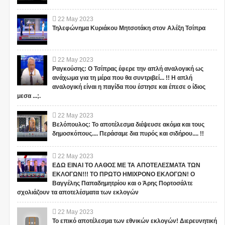
22
May
2023
Τηλεφώνημα Κυριάκου Μητσοτάκη στον Αλέξη Τσίπρα
22
May
2023
Ραγκούσης: Ο Τσίπρας έφερε την απλή αναλογική ως
ανάχωμα για τη μέρα που θα συντριβεί... !! Η απλή
αναλογική είναι η παγίδα που έστησε και έπεσε ο ίδιος
μεσα ...;.
22
May
2023
Βελόπουλος: Το αποτέλεσμα διέψευσε ακόμα και τους
δημοσκόπους.... Περάσαμε δια πυρός και σιδήρου.... !!
22
May
2023
ΕΔΩ ΕΙΝΑΙ ΤΟ ΛΑΘΟΣ ΜΕ ΤΑ ΑΠΟΤΕΛΕΣΜΑΤΑ ΤΩΝ
ΕΚΛΟΓΩΝ!!! ΤΟ ΠΡΩΤΟ ΗΜΙΧΡΟΝΟ ΕΚΛΟΓΩΝ! Ο
Βαγγέλης Παπαδημητρίου και ο Άρης Πορτοσάλτε
σχολιάζουν τα αποτελέσματα των εκλογών
22
May
2023
Το επικό αποτέλεσμα των εθνικών εκλογών! Διερευνητική