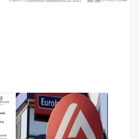
ΙΩΚΗ
Παρασκευή, Δεκεμβρίου 01, 2017
A
+
A
-
Print
Email