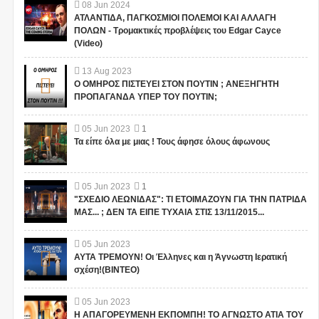
08
Jun
2024
ΑΤΛΑΝΤΙΔΑ, ΠΑΓΚΟΣΜΙΟΙ ΠΟΛΕΜΟΙ ΚΑΙ ΑΛΛΑΓΗ
ΠΟΛΩΝ - Τρομακτικές προβλέψεις του Edgar Cayce
(Video)
13
Aug
2023
Ο ΟΜΗΡΟΣ ΠΙΣΤΕΥΕΙ ΣΤΟΝ ΠΟΥΤΙΝ ; ΑΝΕΞΗΓΗΤΗ
ΠΡΟΠΑΓΑΝΔΑ ΥΠΕΡ ΤΟΥ ΠΟΥΤΙΝ;
05
Jun
2023
1
Τα είπε όλα με μιας ! Τους άφησε όλους άφωνους
05
Jun
2023
1
"ΣΧΕΔΙΟ ΛΕΩΝΙΔΑΣ": ΤΙ ΕΤΟΙΜΑΖΟΥΝ ΓΙΑ ΤΗΝ ΠΑΤΡΙΔΑ
ΜΑΣ... ; ΔΕΝ ΤΑ ΕΙΠΕ ΤΥΧΑΙΑ ΣΤΙΣ 13/11/2015...
05
Jun
2023
ΑΥΤΑ ΤΡΕΜΟΥΝ! Οι Έλληνες και η Άγνωστη Ιερατική
σχέση!(ΒΙΝΤΕΟ)
05
Jun
2023
Η ΑΠΑΓΟΡΕΥΜΕΝΗ ΕΚΠΟΜΠΗ! ΤΟ ΑΓΝΩΣΤΟ ΑΤΙΑ ΤΟΥ