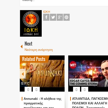
loading...
ΙΩΚΗ
Next
Νεότερη ανάρτηση
Related Posts
Annunaki : Η αλήθεια της
ΑΤΛΑΝΤΙΔΑ, ΠΑΓΚΟΣΜΙ
πραγματικής
ΠΟΛΕΜΟΙ ΚΑΙ ΑΛΛΑΓΗ
προέλευσης και του
ΠΟΛΩΝ - Τρομακτικές