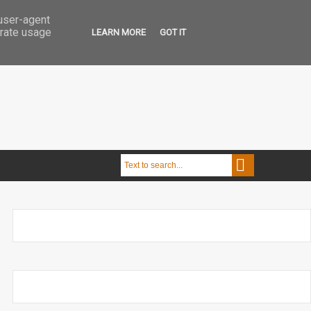
 user-agent
erate usage
LEARN MORE
GOT IT