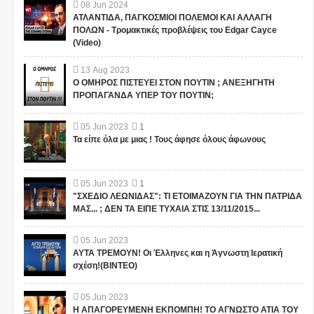
08
Jun
2024
ΑΤΛΑΝΤΙΔΑ, ΠΑΓΚΟΣΜΙΟΙ ΠΟΛΕΜΟΙ ΚΑΙ ΑΛΛΑΓΗ
ΠΟΛΩΝ - Τρομακτικές προβλέψεις του Edgar Cayce
(Video)
13
Aug
2023
Ο ΟΜΗΡΟΣ ΠΙΣΤΕΥΕΙ ΣΤΟΝ ΠΟΥΤΙΝ ; ΑΝΕΞΗΓΗΤΗ
ΠΡΟΠΑΓΑΝΔΑ ΥΠΕΡ ΤΟΥ ΠΟΥΤΙΝ;
05
Jun
2023
1
Τα είπε όλα με μιας ! Τους άφησε όλους άφωνους
05
Jun
2023
1
"ΣΧΕΔΙΟ ΛΕΩΝΙΔΑΣ": ΤΙ ΕΤΟΙΜΑΖΟΥΝ ΓΙΑ ΤΗΝ ΠΑΤΡΙΔΑ
ΜΑΣ... ; ΔΕΝ ΤΑ ΕΙΠΕ ΤΥΧΑΙΑ ΣΤΙΣ 13/11/2015...
05
Jun
2023
ΑΥΤΑ ΤΡΕΜΟΥΝ! Οι Έλληνες και η Άγνωστη Ιερατική
σχέση!(ΒΙΝΤΕΟ)
05
Jun
2023
Η ΑΠΑΓΟΡΕΥΜΕΝΗ ΕΚΠΟΜΠΗ! ΤΟ ΑΓΝΩΣΤΟ ΑΤΙΑ ΤΟΥ