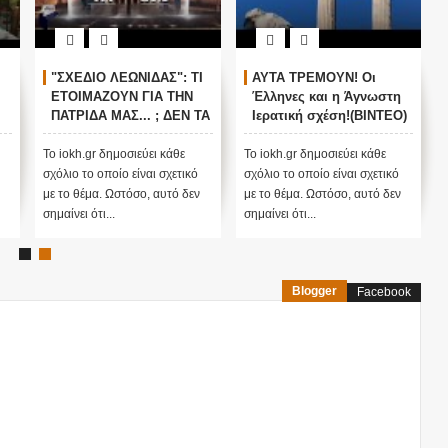
ΤΕΥΕΙ
Τα είπε όλα με μιας !
"ΣΧΕΔΙΟ ΛΕΩΝΙΔΑΣ": Τ
Τους άφησε όλους
ΕΤΟΙΜΑΖΟΥΝ ΓΙΑ ΤΗΝ
άφωνους
ΠΑΤΡΙΔΑ ΜΑΣ... ; ΔΕΝ 
ΥΠΕΡ ΤΟΥ
ΕΙΠΕ ΤΥΧΑΙΑ ΣΤΙΣ
13/11/2015...
ΠΑΓΑΝΔΑ
Το iokh.gr δημοσιεύει κάθε
Το iokh.gr δημοσιεύει κάθε
 ΕΙΝΑΙ
σχόλιο το οποίο είναι σχετικό
σχόλιο το οποίο είναι σχετικό
 κρύβεται
με το θέμα. Ωστόσο, αυτό δεν
με το θέμα. Ωστόσο, αυτό δε
ατ' αρχάς...
σημαίνει ότι...
σημαίνει ότι...
Blogger
Facebook