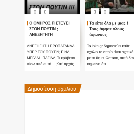
 : Η αλήθεια της
ΑΤΛΑΝΤΙΔΑ, ΠΑΓΚΟΣΜΙΟΙ
Ο ΟΜΗΡΟΣ ΠΙΣ
ικής
ΠΟΛΕΜΟΙ ΚΑΙ ΑΛΛΑΓΗ
ΣΤΟΝ ΠΟΥΤΙΝ ;
σης και του
ΠΟΛΩΝ - Τρομακτικές
ΑΝΕΞΗΓΗΤΗ
τους και
προβλέψεις του Edgar
ΠΡΟΠΑΓΑΝΔΑ 
ή λειτουργίας
Cayce (Video)
ΠΟΥΤΙΝ;
δημοσίευση είναι η
Το iokh.gr δημοσιεύει κάθε
ΑΝΕΞΗΓΗΤΗ ΠΡΟ
σχόλιο το οποίο είναι σχετικό
ΥΠΕΡ ΤΟΥ ΠΟΥΤΙΝ;
η:Αναστολή
με το θέμα. Ωστόσο, αυτό δεν
ΜΕΓΑΛΗ ΠΑΓΙΔΑ; Τι
 της
σημαίνει ότι...
πίσω από αυτό ....;Κ
...Εδώ και 1...
Δημοσίευση σχολίου