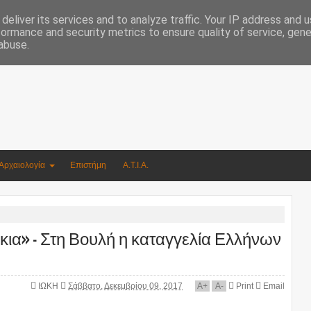
Συγγραφέας Νικόλαος Αργυρίου
deliver its services and to analyze traffic. Your IP address and 
formance and security metrics to ensure quality of service, gen
abuse.
Αρχαιολογία
Επιστήμη
Α.Τ.Ι.Α.
ια» - Στη Βουλή η καταγγελία Ελλήνων
ΙΩΚΗ
Σάββατο, Δεκεμβρίου 09, 2017
A
+
A
-
Print
Email