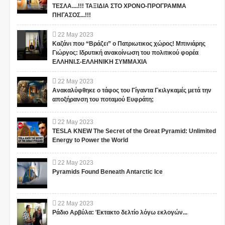
ΤΕΣΛΑ....!!! ΤΑΞΙΔΙΑ ΣΤΟ ΧΡΟΝΟ-ΠΡΟΓΡΑΜΜΑ
ΠΗΓΑΣΟΣ...!!!
22
May
2023
Καζάνι που “Βράζει” ο Πατριωτικος χώρος! Μπινιάρης
Γιώργος: Ιδρυτική ανακοίνωση του πολιτικού φορέα
ΕΛΛΗΝΙ.Σ-ΕΛΛΗΝΙΚΗ ΣΥΜΜΑΧΙΑ
22
May
2023
Ανακαλύφθηκε ο τάφος του Γίγαντα Γκιλγκαμές μετά την
αποξήρανση του ποταμού Ευφράτη;
22
May
2023
TESLA KNEW The Secret of the Great Pyramid: Unlimited
Energy to Power the World
22
May
2023
Pyramids Found Beneath Antarctic Ice
22
May
2023
Ράδιο Αρβύλα: Έκτακτο δελτίο λόγω εκλογών...