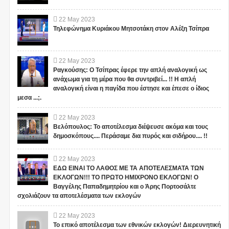
22
May
2023
Τηλεφώνημα Κυριάκου Μητσοτάκη στον Αλέξη Τσίπρα
22
May
2023
Ραγκούσης: Ο Τσίπρας έφερε την απλή αναλογική ως
ανάχωμα για τη μέρα που θα συντριβεί... !! Η απλή
αναλογική είναι η παγίδα που έστησε και έπεσε ο ίδιος
μεσα ...;.
22
May
2023
Βελόπουλος: Το αποτέλεσμα διέψευσε ακόμα και τους
δημοσκόπους.... Περάσαμε δια πυρός και σιδήρου.... !!
22
May
2023
ΕΔΩ ΕΙΝΑΙ ΤΟ ΛΑΘΟΣ ΜΕ ΤΑ ΑΠΟΤΕΛΕΣΜΑΤΑ ΤΩΝ
ΕΚΛΟΓΩΝ!!! ΤΟ ΠΡΩΤΟ ΗΜΙΧΡΟΝΟ ΕΚΛΟΓΩΝ! Ο
Βαγγέλης Παπαδημητρίου και ο Άρης Πορτοσάλτε
σχολιάζουν τα αποτελέσματα των εκλογών
22
May
2023
Το επικό αποτέλεσμα των εθνικών εκλογών! Διερευνητική