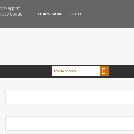
user-agent
erate usage
LEARN MORE
GOT IT