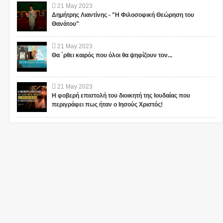
21
May
2023
Δημήτρης Λιαντίνης - "Η Φιλοσοφική Θεώρηση του
Θανάτου"
21
May
2023
Θα ΄ρθει καιρός που όλοι θα ψηφίζουν τον...
21
May
2023
Η φοβερή επιστολή του διοικητή της Ιουδαίας που
περιγράφει πως ήταν ο Ιησούς Χριστός!
1