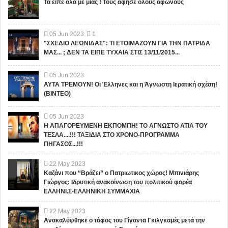
Τα είπε όλα με μιας ! Τους άφησε όλους άφωνους
05
Jun
2023
1
"ΣΧΕΔΙΟ ΛΕΩΝΙΔΑΣ": ΤΙ ΕΤΟΙΜΑΖΟΥΝ ΓΙΑ ΤΗΝ ΠΑΤΡΙΔΑ
ΜΑΣ... ; ΔΕΝ ΤΑ ΕΙΠΕ ΤΥΧΑΙΑ ΣΤΙΣ 13/11/2015...
05
Jun
2023
ΑΥΤΑ ΤΡΕΜΟΥΝ! Οι Έλληνες και η Άγνωστη Ιερατική σχέση!
(ΒΙΝΤΕΟ)
05
Jun
2023
Η ΑΠΑΓΟΡΕΥΜΕΝΗ ΕΚΠΟΜΠΗ! ΤΟ ΑΓΝΩΣΤΟ ΑΤΙΑ ΤΟΥ
ΤΕΣΛΑ....!!! ΤΑΞΙΔΙΑ ΣΤΟ ΧΡΟΝΟ-ΠΡΟΓΡΑΜΜΑ
ΠΗΓΑΣΟΣ...!!!
22
May
2023
Καζάνι που “Βράζει” ο Πατριωτικος χώρος! Μπινιάρης
Γιώργος: Ιδρυτική ανακοίνωση του πολιτικού φορέα
ΕΛΛΗΝΙ.Σ-ΕΛΛΗΝΙΚΗ ΣΥΜΜΑΧΙΑ
22
May
2023
Ανακαλύφθηκε ο τάφος του Γίγαντα Γκιλγκαμές μετά την