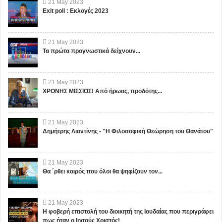
21
May
2023
Exit poll : Εκλογές 2023
21
May
2023
Τα πρώτα προγνωστικά δείχνουν...
21
May
2023
ΧΡΟΝΗΣ ΜΙΣΣΙΟΣ! Από ήρωας, προδότης...
21
May
2023
Δημήτρης Λιαντίνης - "Η Φιλοσοφική Θεώρηση του Θανάτου"
21
May
2023
Θα ΄ρθει καιρός που όλοι θα ψηφίζουν τον...
21
May
2023
Η φοβερή επιστολή του διοικητή της Ιουδαίας που περιγράφει
πως ήταν ο Ιησούς Χριστός!