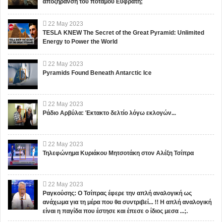
αποξήρανση του ποταμού Ευφράτη;
22
May
2023
TESLA KNEW The Secret of the Great Pyramid: Unlimited
Energy to Power the World
22
May
2023
Pyramids Found Beneath Antarctic Ice
22
May
2023
Ράδιο Αρβύλα: Έκτακτο δελτίο λόγω εκλογών...
22
May
2023
Τηλεφώνημα Κυριάκου Μητσοτάκη στον Αλέξη Τσίπρα
22
May
2023
Ραγκούσης: Ο Τσίπρας έφερε την απλή αναλογική ως
ανάχωμα για τη μέρα που θα συντριβεί... !! Η απλή αναλογική
είναι η παγίδα που έστησε και έπεσε ο ίδιος μεσα ...;.