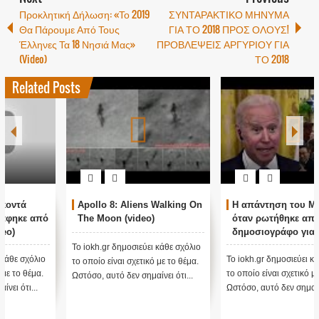
Προκλητική Δήλωση: «Το 2019
ΣΥΝΤΑΡΑΚΤΙΚΟ ΜΗΝΥΜΑ
Θα Πάρουμε Από Τους
ΓΙΑ ΤΟ 2018 ΠΡΟΣ ΟΛΟΥΣ!
Έλληνες Τα 18 Νησιά Μας»
ΠΡΟΒΛΕΨΕΙΣ ΑΡΓΥΡΙΟΥ ΓΙΑ
(Video)
ΤΟ 2018
Related Posts
Apollo 8: Aliens Walking On
Η απάντηση του Μπάιντεν
The Moon (video)
όταν ρωτήθηκε από
δημοσιογράφο για τις
αναφορές που υπάρχουν
Το iokh.gr δημοσιεύει κάθε σχόλιο
για τα UFO (Video)
Το iokh.gr δημοσιεύει κάθε σχόλιο
το οποίο είναι σχετικό με το θέμα.
το οποίο είναι σχετικό με το θέμα.
Ωστόσο, αυτό δεν σημαίνει ότι...
Ωστόσο, αυτό δεν σημαίνει ότι ...