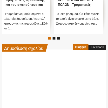
πραγματικής προέλευσης
ΠΟΛΕΜΟΙ ΚΑΙ ΑΛΛΑΓΗ
και του σκοπού τους και
ΠΟΛΩΝ - Τρομακτικές
αναστολή λειτουργίας μας
προβλέψεις του Edgar
....
Cayce (Video)
Η παρούσα δημοσίευση είναι η
Το iokh.gr δημοσιεύει κάθε σχόλιο
τελευταία δημοσίευση:Αναστολή
το οποίο είναι σχετικό με το θέμα.
λειτουργίας της ιστοσελίδας...Εδώ
Ωστόσο, αυτό δεν σημαίνει ότι...
και 1...
Δημοσίευση σχολίου
Blogger
Facebook