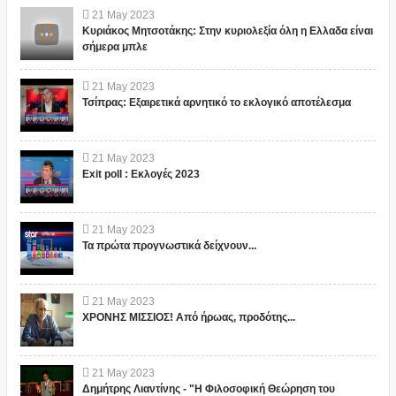
21
May
2023
Κυριάκος Μητσοτάκης: Στην κυριολεξία όλη η Ελλαδα είναι
σήμερα μπλε
21
May
2023
Τσίπρας: Εξαιρετικά αρνητικό το εκλογικό αποτέλεσμα
21
May
2023
Exit poll : Εκλογές 2023
21
May
2023
Τα πρώτα προγνωστικά δείχνουν...
21
May
2023
ΧΡΟΝΗΣ ΜΙΣΣΙΟΣ! Από ήρωας, προδότης...
21
May
2023
Δημήτρης Λιαντίνης - "Η Φιλοσοφική Θεώρηση του