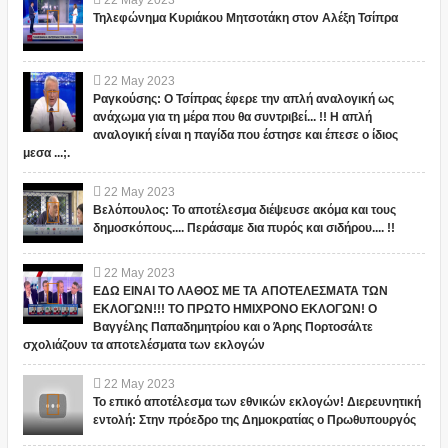
Τηλεφώνημα Κυριάκου Μητσοτάκη στον Αλέξη Τσίπρα
22
May
2023
Ραγκούσης: Ο Τσίπρας έφερε την απλή αναλογική ως
ανάχωμα για τη μέρα που θα συντριβεί... !! Η απλή
αναλογική είναι η παγίδα που έστησε και έπεσε ο ίδιος
μεσα ...;.
22
May
2023
Βελόπουλος: Το αποτέλεσμα διέψευσε ακόμα και τους
δημοσκόπους.... Περάσαμε δια πυρός και σιδήρου.... !!
22
May
2023
ΕΔΩ ΕΙΝΑΙ ΤΟ ΛΑΘΟΣ ΜΕ ΤΑ ΑΠΟΤΕΛΕΣΜΑΤΑ ΤΩΝ
ΕΚΛΟΓΩΝ!!! ΤΟ ΠΡΩΤΟ ΗΜΙΧΡΟΝΟ ΕΚΛΟΓΩΝ! Ο
Βαγγέλης Παπαδημητρίου και ο Άρης Πορτοσάλτε
σχολιάζουν τα αποτελέσματα των εκλογών
22
May
2023
Το επικό αποτέλεσμα των εθνικών εκλογών! Διερευνητική
εντολή: Στην πρόεδρο της Δημοκρατίας ο Πρωθυπουργός