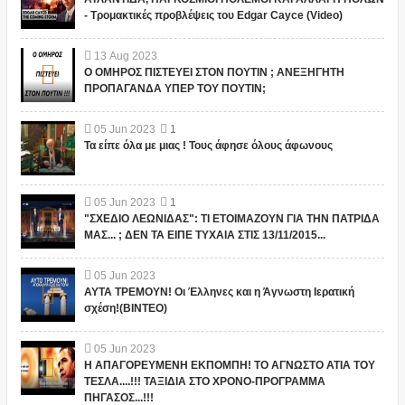
- Τρομακτικές προβλέψεις του Edgar Cayce (Video)
13
Aug
2023
Ο ΟΜΗΡΟΣ ΠΙΣΤΕΥΕΙ ΣΤΟΝ ΠΟΥΤΙΝ ; ΑΝΕΞΗΓΗΤΗ
ΠΡΟΠΑΓΑΝΔΑ ΥΠΕΡ ΤΟΥ ΠΟΥΤΙΝ;
05
Jun
2023
1
Τα είπε όλα με μιας ! Τους άφησε όλους άφωνους
05
Jun
2023
1
"ΣΧΕΔΙΟ ΛΕΩΝΙΔΑΣ": ΤΙ ΕΤΟΙΜΑΖΟΥΝ ΓΙΑ ΤΗΝ ΠΑΤΡΙΔΑ
ΜΑΣ... ; ΔΕΝ ΤΑ ΕΙΠΕ ΤΥΧΑΙΑ ΣΤΙΣ 13/11/2015...
05
Jun
2023
ΑΥΤΑ ΤΡΕΜΟΥΝ! Οι Έλληνες και η Άγνωστη Ιερατική
σχέση!(ΒΙΝΤΕΟ)
05
Jun
2023
Η ΑΠΑΓΟΡΕΥΜΕΝΗ ΕΚΠΟΜΠΗ! ΤΟ ΑΓΝΩΣΤΟ ΑΤΙΑ ΤΟΥ
ΤΕΣΛΑ....!!! ΤΑΞΙΔΙΑ ΣΤΟ ΧΡΟΝΟ-ΠΡΟΓΡΑΜΜΑ
ΠΗΓΑΣΟΣ...!!!