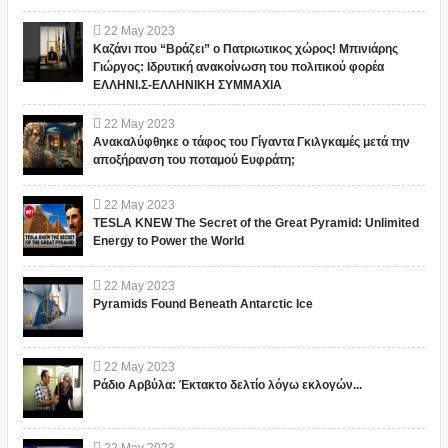
22
May
2023
Καζάνι που “Βράζει” ο Πατριωτικος χώρος! Μπινιάρης
Γιώργος: Ιδρυτική ανακοίνωση του πολιτικού φορέα
ΕΛΛΗΝΙ.Σ-ΕΛΛΗΝΙΚΗ ΣΥΜΜΑΧΙΑ
22
May
2023
Ανακαλύφθηκε ο τάφος του Γίγαντα Γκιλγκαμές μετά την
αποξήρανση του ποταμού Ευφράτη;
22
May
2023
TESLA KNEW The Secret of the Great Pyramid: Unlimited
Energy to Power the World
22
May
2023
Pyramids Found Beneath Antarctic Ice
22
May
2023
Ράδιο Αρβύλα: Έκτακτο δελτίο λόγω εκλογών...
22
May
2023