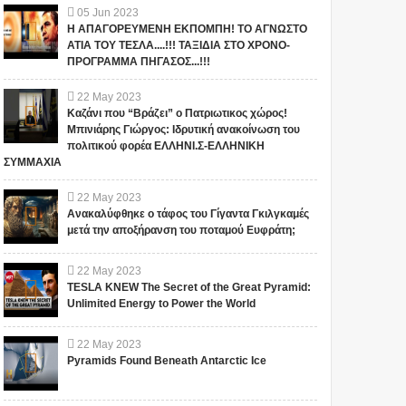
05
Jun
2023
Η ΑΠΑΓΟΡΕΥΜΕΝΗ ΕΚΠΟΜΠΗ! ΤΟ ΑΓΝΩΣΤΟ
ΑΤΙΑ ΤΟΥ ΤΕΣΛΑ....!!! ΤΑΞΙΔΙΑ ΣΤΟ ΧΡΟΝΟ-
ΠΡΟΓΡΑΜΜΑ ΠΗΓΑΣΟΣ...!!!
22
May
2023
Καζάνι που “Βράζει” ο Πατριωτικος χώρος!
Μπινιάρης Γιώργος: Ιδρυτική ανακοίνωση του
πολιτικού φορέα ΕΛΛΗΝΙ.Σ-ΕΛΛΗΝΙΚΗ
ΣΥΜΜΑΧΙΑ
1
22
May
2023
Ανακαλύφθηκε ο τάφος του Γίγαντα Γκιλγκαμές
μετά την αποξήρανση του ποταμού Ευφράτη;
22
May
2023
TESLA KNEW The Secret of the Great Pyramid:
Unlimited Energy to Power the World
The Palpa Lines: Αυτά
Οι αρχαιολόγοι έχουν
22
May
2023
μυστηριώδη γιγάντια
βρει ναργιλέδες 2400
Pyramids Found Beneath Antarctic Ice
σχήματα είναι 1000
ετών από καθαρό χρυσό
χρόνια παλαιότερα από
που χρησιμοποιούσαν οι