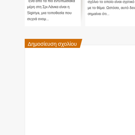
Ένα από τα πιο εντυπωσιακά
σχόλιο το οποίο είναι σχετικό
μέρη στη Σρι Λάνκα είναι η
με το θέμα. Ωστόσο, αυτό δεν
Sigiriya, μια τοποθεσία που
σημαίνει ότι...
συχνά ονομ...
Δημοσίευση σχολίου