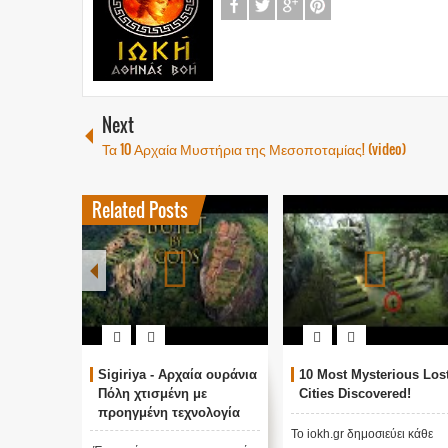
Next
Τα 10 Αρχαία Μυστήρια της Μεσοποταμίας! (video)
Related Posts
Sigiriya - Αρχαία ουράνια
10 Most Mysterious Los
Πόλη χτισμένη με
Cities Discovered!
προηγμένη τεχνολογία
Το iokh.gr δημοσιεύει κάθε