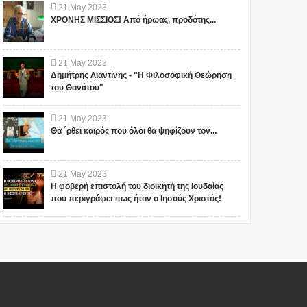
21
May
2023
ΧΡΟΝΗΣ ΜΙΣΣΙΟΣ! Από ήρωας, προδότης...
21
May
2023
Δημήτρης Λιαντίνης - "Η Φιλοσοφική Θεώρηση
του Θανάτου"
21
May
2023
Θα ΄ρθει καιρός που όλοι θα ψηφίζουν τον...
21
May
2023
Η φοβερή επιστολή του διοικητή της Ιουδαίας
που περιγράφει πως ήταν ο Ιησούς Χριστός!