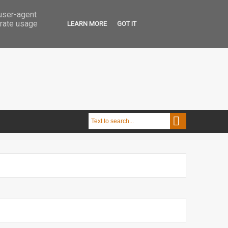
 user-agent
erate usage
LEARN MORE
GOT IT