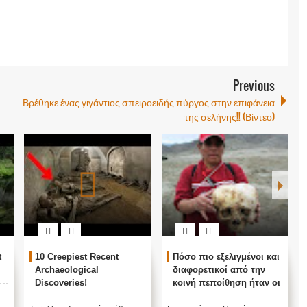
Previous
Βρέθηκε ένας γιγάντιος σπειροειδής πύργος στην επιφάνεια
της σελήνης!! (Βίντεο)
t
10 Creepiest Recent
Πόσο πιο εξελιγμένοι και
Archaeological
διαφορετικοί από την
Discoveries!
κοινή πεποίθηση ήταν οι
προγονοί μας;