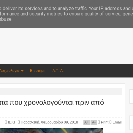
Συγγραφέας Νικόλαος Αργυρίου
deliver its services and to analyze traffic. Your IP address and
formance and security metrics to ensure quality of service, gen
 abuse.
Αρχαιολογία
Επιστήμη
Α.Τ.Ι.Α.
ατα που χρονολογούνται πριν από
ΙΩΚΗ
Παρασκευή, Φεβρουαρίου 09, 2018
A
+
A
-
Print
Email