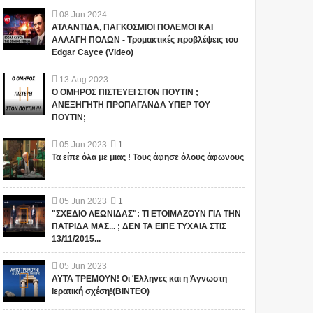
08
Jun
2024
ΑΤΛΑΝΤΙΔΑ, ΠΑΓΚΟΣΜΙΟΙ ΠΟΛΕΜΟΙ ΚΑΙ
ΑΛΛΑΓΗ ΠΟΛΩΝ - Τρομακτικές προβλέψεις του
Edgar Cayce (Video)
13
Aug
2023
Ο ΟΜΗΡΟΣ ΠΙΣΤΕΥΕΙ ΣΤΟΝ ΠΟΥΤΙΝ ;
ΑΝΕΞΗΓΗΤΗ ΠΡΟΠΑΓΑΝΔΑ ΥΠΕΡ ΤΟΥ
ΠΟΥΤΙΝ;
05
Jun
2023
1
Τα είπε όλα με μιας ! Τους άφησε όλους άφωνους
05
Jun
2023
1
"ΣΧΕΔΙΟ ΛΕΩΝΙΔΑΣ": ΤΙ ΕΤΟΙΜΑΖΟΥΝ ΓΙΑ ΤΗΝ
ΠΑΤΡΙΔΑ ΜΑΣ... ; ΔΕΝ ΤΑ ΕΙΠΕ ΤΥΧΑΙΑ ΣΤΙΣ
13/11/2015...
05
Jun
2023
ΑΥΤΑ ΤΡΕΜΟΥΝ! Οι Έλληνες και η Άγνωστη
Ιερατική σχέση!(ΒΙΝΤΕΟ)