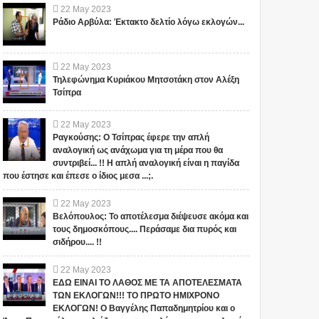
της Nazca (Βίντεο)
Άριοι φυλετικοί
Γιγαντιαία σχήματα που
Διάφορα είδη οπιούχων έχουν
22
May
2023
βασιλιάδες για να
χαράχτηκαν στο έδαφος στην
χρησιμοποιηθεί για χιλιετίες
Ράδιο Αρβύλα: Έκτακτο δελτίο λόγω εκλογών...
καπνίζουν κάνναβη κατά
περιοχή Palpa στο νότιο
από τους αρχαίους
τη διάρκεια
Περού, κοντά στις γραμμές...
πολιτισμούς. Δεν...
τελετουργικών
22
May
2023
Τηλεφώνημα Κυριάκου Μητσοτάκη στον Αλέξη
Τσίπρα
22
May
2023
Ραγκούσης: Ο Τσίπρας έφερε την απλή
αναλογική ως ανάχωμα για τη μέρα που θα
συντριβεί... !! Η απλή αναλογική είναι η παγίδα
που έστησε και έπεσε ο ίδιος μεσα ...;.
22
May
2023
Βελόπουλος: Το αποτέλεσμα διέψευσε ακόμα και
τους δημοσκόπους.... Περάσαμε δια πυρός και
σιδήρου.... !!
22
May
2023
ΕΔΩ ΕΙΝΑΙ ΤΟ ΛΑΘΟΣ ΜΕ ΤΑ ΑΠΟΤΕΛΕΣΜΑΤΑ
ΤΩΝ ΕΚΛΟΓΩΝ!!! ΤΟ ΠΡΩΤΟ ΗΜΙΧΡΟΝΟ
ΕΚΛΟΓΩΝ! Ο Βαγγέλης Παπαδημητρίου και ο