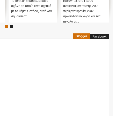
Το iokh.gr δημοσιεύει κάθε
Ερευνητές στο Περού
σχόλιο το οποίο είναι σχετικό
ανακάλυψαν τα εξής:200
με το θέμα. Ωστόσο, αυτό δεν
περίεργα κρανία, έναν
σημαίνει ότι...
αρχαιολογικό χώρο και ένα
μεγάλο νε...
Blogger
Facebook