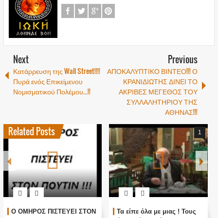
Next
Previous
Κατάρρευση της Wall Street!!!!
ΑΠΟΚΑΛΥΠΤΙΚΟ ΒΙΝΤΕΟ!!! Ο
Πυρά ενός Επικείμενου
ΚΡΑΝΙΔΙΩΤΗΣ ΔΙΝΕΙ ΤΟ
Νομισματικού Πολέμου...!!
ΑΚΡΙΒΕΣ ΜΕΓΕΘΟΣ ΤΟΥ
ΣΥΛΛΑΛΗΤΗΡΙΟΥ ΤΗΣ
ΑΘΗΝΑΣ!!!
Related Posts
1
Ο ΟΜΗΡΟΣ ΠΙΣΤΕΥΕΙ ΣΤΟΝ
Τα είπε όλα με μιας ! Τους