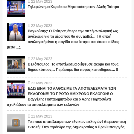
22
May
2023
Τηλεφώνημα Κυριάκου Μητσοτάκη στον Αλέξη Τσίπρα
22
May
2023
Ραγκούσης: Ο Τσίπρας έφερε την απλή αναλογική ως
ανάχωμα για τη μέρα που θα συντριβεί... !! Η απλή
αναλογική είναι η παγίδα που έστησε και έπεσε ο ίδιος
μεσα ...;.
22
May
2023
Βελόπουλος: Το αποτέλεσμα διέψευσε ακόμα και τους
δημοσκόπους.... Περάσαμε δια πυρός και σιδήρου.... !!
22
May
2023
ΕΔΩ ΕΙΝΑΙ ΤΟ ΛΑΘΟΣ ΜΕ ΤΑ ΑΠΟΤΕΛΕΣΜΑΤΑ ΤΩΝ
ΕΚΛΟΓΩΝ!!! ΤΟ ΠΡΩΤΟ ΗΜΙΧΡΟΝΟ ΕΚΛΟΓΩΝ! Ο
Βαγγέλης Παπαδημητρίου και ο Άρης Πορτοσάλτε
σχολιάζουν τα αποτελέσματα των εκλογών
22
May
2023
Το επικό αποτέλεσμα των εθνικών εκλογών! Διερευνητική
εντολή: Στην πρόεδρο της Δημοκρατίας ο Πρωθυπουργός