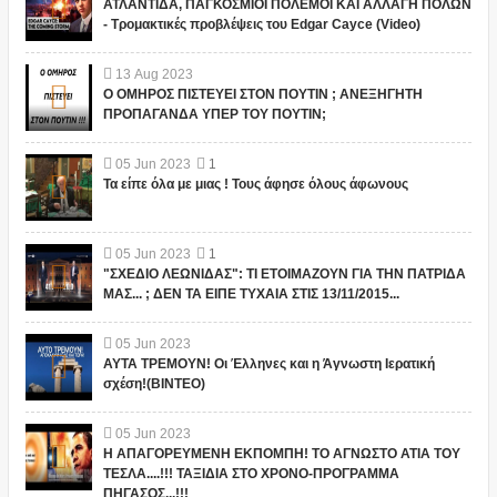
ΑΤΛΑΝΤΙΔΑ, ΠΑΓΚΟΣΜΙΟΙ ΠΟΛΕΜΟΙ ΚΑΙ ΑΛΛΑΓΗ ΠΟΛΩΝ
- Τρομακτικές προβλέψεις του Edgar Cayce (Video)
13
Aug
2023
Ο ΟΜΗΡΟΣ ΠΙΣΤΕΥΕΙ ΣΤΟΝ ΠΟΥΤΙΝ ; ΑΝΕΞΗΓΗΤΗ
ΠΡΟΠΑΓΑΝΔΑ ΥΠΕΡ ΤΟΥ ΠΟΥΤΙΝ;
05
Jun
2023
1
Τα είπε όλα με μιας ! Τους άφησε όλους άφωνους
05
Jun
2023
1
"ΣΧΕΔΙΟ ΛΕΩΝΙΔΑΣ": ΤΙ ΕΤΟΙΜΑΖΟΥΝ ΓΙΑ ΤΗΝ ΠΑΤΡΙΔΑ
ΜΑΣ... ; ΔΕΝ ΤΑ ΕΙΠΕ ΤΥΧΑΙΑ ΣΤΙΣ 13/11/2015...
05
Jun
2023
ΑΥΤΑ ΤΡΕΜΟΥΝ! Οι Έλληνες και η Άγνωστη Ιερατική
σχέση!(ΒΙΝΤΕΟ)
05
Jun
2023
Η ΑΠΑΓΟΡΕΥΜΕΝΗ ΕΚΠΟΜΠΗ! ΤΟ ΑΓΝΩΣΤΟ ΑΤΙΑ ΤΟΥ
ΤΕΣΛΑ....!!! ΤΑΞΙΔΙΑ ΣΤΟ ΧΡΟΝΟ-ΠΡΟΓΡΑΜΜΑ
ΠΗΓΑΣΟΣ...!!!