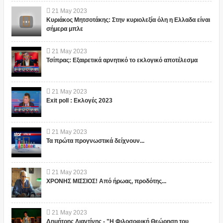
21
May
2023
Κυριάκος Μητσοτάκης: Στην κυριολεξία όλη η Ελλαδα είναι
σήμερα μπλε
21
May
2023
Τσίπρας: Εξαιρετικά αρνητικό το εκλογικό αποτέλεσμα
21
May
2023
Exit poll : Εκλογές 2023
21
May
2023
Τα πρώτα προγνωστικά δείχνουν...
21
May
2023
ΧΡΟΝΗΣ ΜΙΣΣΙΟΣ! Από ήρωας, προδότης...
21
May
2023
Δημήτρης Λιαντίνης - "Η Φιλοσοφική Θεώρηση του