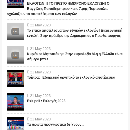
ΕΚΛΟΓΩΝ!!! ΤΟ ΠΡΩΤΟ ΗΜΙΧΡΟΝΟ ΕΚΛΟΓΩΝ! Ο
Βαγγέλης Παπαδημητρίου και ο Άρης Πορτοσάλτε
σχολιάζουν τα αποτελέσματα των εκλογών
22
May
2023
Το επικό αποτέλεσμα των εθνικών εκλογών! Διερευνητική
εντολή: Στην πρόεδρο της Δημοκρατίας ο Πρωθυπουργός
21
May
2023
Κυριάκος Μητσοτάκης: Στην κυριολεξία όλη η Ελλαδα είναι
σήμερα μπλε
21
May
2023
Τσίπρας: Εξαιρετικά αρνητικό το εκλογικό αποτέλεσμα
21
May
2023
Exit poll : Εκλογές 2023
21
May
2023
Τα πρώτα προγνωστικά δείχνουν...