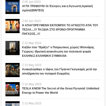
05
Jun
2023
ΑΥΤΑ ΤΡΕΜΟΥΝ! Οι Έλληνες και η Άγνωστη Ιερατική
σχέση!(ΒΙΝΤΕΟ)
05
Jun
2023
Η ΑΠΑΓΟΡΕΥΜΕΝΗ ΕΚΠΟΜΠΗ! ΤΟ ΑΓΝΩΣΤΟ ΑΤΙΑ ΤΟΥ
ΤΕΣΛΑ....!!! ΤΑΞΙΔΙΑ ΣΤΟ ΧΡΟΝΟ-ΠΡΟΓΡΑΜΜΑ
ΠΗΓΑΣΟΣ...!!!
22
May
2023
Καζάνι που “Βράζει” ο Πατριωτικος χώρος! Μπινιάρης
Γιώργος: Ιδρυτική ανακοίνωση του πολιτικού φορέα
ΕΛΛΗΝΙ.Σ-ΕΛΛΗΝΙΚΗ ΣΥΜΜΑΧΙΑ
22
May
2023
Ανακαλύφθηκε ο τάφος του Γίγαντα Γκιλγκαμές μετά την
αποξήρανση του ποταμού Ευφράτη;
22
May
2023
TESLA KNEW The Secret of the Great Pyramid: Unlimited
Energy to Power the World
22
May
2023