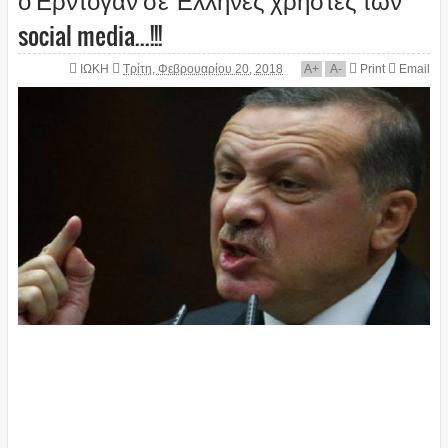
social media...!!!
ΙΩΚΗ
Τρίτη, Φεβρουαρίου 20, 2018
A
+
A
-
Print
Email