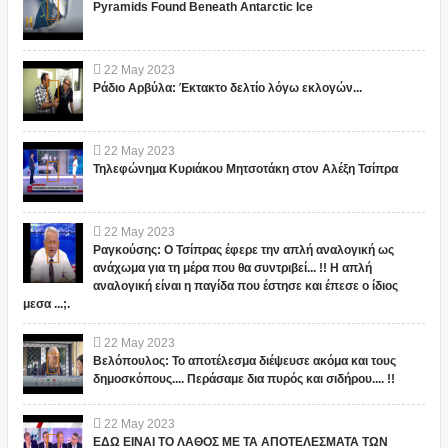
Pyramids Found Beneath Antarctic Ice
22
May
2023
Ράδιο Αρβύλα: Έκτακτο δελτίο λόγω εκλογών...
22
May
2023
Τηλεφώνημα Κυριάκου Μητσοτάκη στον Αλέξη Τσίπρα
22
May
2023
Ραγκούσης: Ο Τσίπρας έφερε την απλή αναλογική ως
ανάχωμα για τη μέρα που θα συντριβεί... !! Η απλή
αναλογική είναι η παγίδα που έστησε και έπεσε ο ίδιος
μεσα ...;.
22
May
2023
Βελόπουλος: Το αποτέλεσμα διέψευσε ακόμα και τους
δημοσκόπους.... Περάσαμε δια πυρός και σιδήρου.... !!
22
May
2023
ΕΔΩ ΕΙΝΑΙ ΤΟ ΛΑΘΟΣ ΜΕ ΤΑ ΑΠΟΤΕΛΕΣΜΑΤΑ ΤΩΝ