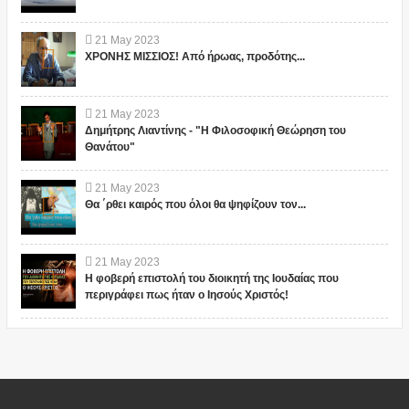
21
May
2023
ΧΡΟΝΗΣ ΜΙΣΣΙΟΣ! Από ήρωας, προδότης...
21
May
2023
Δημήτρης Λιαντίνης - "Η Φιλοσοφική Θεώρηση του
Θανάτου"
21
May
2023
Θα ΄ρθει καιρός που όλοι θα ψηφίζουν τον...
21
May
2023
Η φοβερή επιστολή του διοικητή της Ιουδαίας που
περιγράφει πως ήταν ο Ιησούς Χριστός!