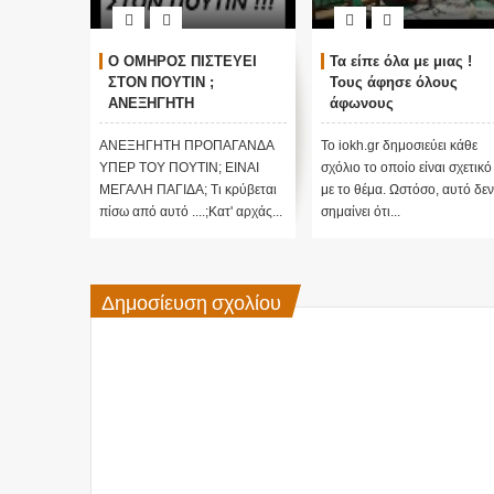
ΓΚΟΣΜΙΟΙ
Ο ΟΜΗΡΟΣ ΠΙΣΤΕΥΕΙ
Τα είπε όλα με μιας !
ΑΛΛΑΓΗ
ΣΤΟΝ ΠΟΥΤΙΝ ;
Τους άφησε όλους
τικές
ΑΝΕΞΗΓΗΤΗ
άφωνους
 Edgar
ΠΡΟΠΑΓΑΝΔΑ ΥΠΕΡ ΤΟΥ
ΠΟΥΤΙΝ;
ι κάθε
ΑΝΕΞΗΓΗΤΗ ΠΡΟΠΑΓΑΝΔΑ
Το iokh.gr δημοσιεύει κάθε
ι σχετικό
ΥΠΕΡ ΤΟΥ ΠΟΥΤΙΝ; ΕΙΝΑΙ
σχόλιο το οποίο είναι σχετικό
 αυτό δεν
ΜΕΓΑΛΗ ΠΑΓΙΔΑ; Τι κρύβεται
με το θέμα. Ωστόσο, αυτό δεν
πίσω από αυτό ....;Κατ' αρχάς...
σημαίνει ότι...
Δημοσίευση σχολίου