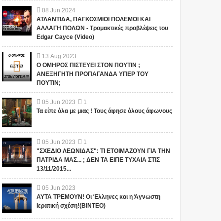
08
Jun
2024
ΑΤΛΑΝΤΙΔΑ, ΠΑΓΚΟΣΜΙΟΙ ΠΟΛΕΜΟΙ ΚΑΙ
ΑΛΛΑΓΗ ΠΟΛΩΝ - Τρομακτικές προβλέψεις του
Edgar Cayce (Video)
13
Aug
2023
Ο ΟΜΗΡΟΣ ΠΙΣΤΕΥΕΙ ΣΤΟΝ ΠΟΥΤΙΝ ;
ΑΝΕΞΗΓΗΤΗ ΠΡΟΠΑΓΑΝΔΑ ΥΠΕΡ ΤΟΥ
ΠΟΥΤΙΝ;
05
Jun
2023
1
Τα είπε όλα με μιας ! Τους άφησε όλους άφωνους
05
Jun
2023
1
"ΣΧΕΔΙΟ ΛΕΩΝΙΔΑΣ": ΤΙ ΕΤΟΙΜΑΖΟΥΝ ΓΙΑ ΤΗΝ
ΠΑΤΡΙΔΑ ΜΑΣ... ; ΔΕΝ ΤΑ ΕΙΠΕ ΤΥΧΑΙΑ ΣΤΙΣ
13/11/2015...
05
Jun
2023
ΑΥΤΑ ΤΡΕΜΟΥΝ! Οι Έλληνες και η Άγνωστη
Ιερατική σχέση!(ΒΙΝΤΕΟ)