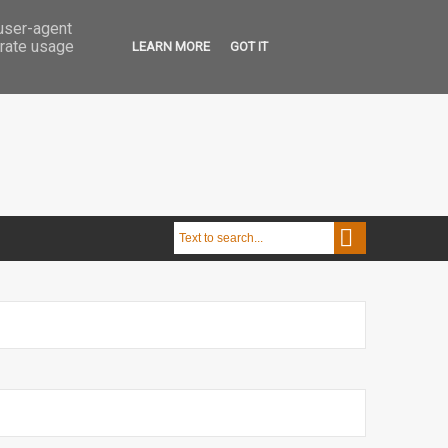
 user-agent
erate usage
LEARN MORE
GOT IT