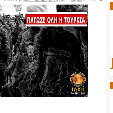
ΙΩΚΗ
Παρασκευή, Φεβρουαρίου 23, 2018
A
+
A
-
Print
Email