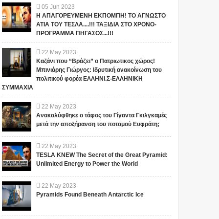
05
Jun
2023
Η ΑΠΑΓΟΡΕΥΜΕΝΗ ΕΚΠΟΜΠΗ! ΤΟ ΑΓΝΩΣΤΟ
ΑΤΙΑ ΤΟΥ ΤΕΣΛΑ....!!! ΤΑΞΙΔΙΑ ΣΤΟ ΧΡΟΝΟ-
ΠΡΟΓΡΑΜΜΑ ΠΗΓΑΣΟΣ...!!!
22
May
2023
Καζάνι που “Βράζει” ο Πατριωτικος χώρος!
Μπινιάρης Γιώργος: Ιδρυτική ανακοίνωση του
πολιτικού φορέα ΕΛΛΗΝΙ.Σ-ΕΛΛΗΝΙΚΗ
ΣΥΜΜΑΧΙΑ
22
May
2023
Ανακαλύφθηκε ο τάφος του Γίγαντα Γκιλγκαμές
μετά την αποξήρανση του ποταμού Ευφράτη;
22
May
2023
TESLA KNEW The Secret of the Great Pyramid:
Unlimited Energy to Power the World
22
May
2023
Pyramids Found Beneath Antarctic Ice