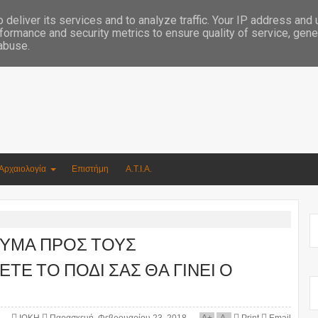
Συγγραφέας Νικόλαος Αργυρίου
deliver its services and to analyze traffic. Your IP address and
formance and security metrics to ensure quality of service, gen
 abuse.
Αρχαιολογία
Επιστήμη
Α.Τ.Ι.Α.
ΜΗΝΥΜΑ ΠΡΟΣ ΤΟΥΣ
ΤΕ ΤΟ ΠΟΔΙ ΣΑΣ ΘΑ ΓΙΝΕΙ Ο