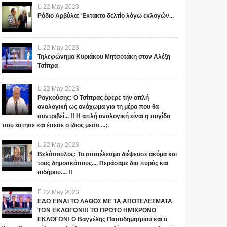
22
May
2023
Ράδιο Αρβύλα: Έκτακτο δελτίο λόγω εκλογών...
22
May
2023
Τηλεφώνημα Κυριάκου Μητσοτάκη στον Αλέξη
Τσίπρα
22
May
2023
Ραγκούσης: Ο Τσίπρας έφερε την απλή
αναλογική ως ανάχωμα για τη μέρα που θα
συντριβεί... !! Η απλή αναλογική είναι η παγίδα
που έστησε και έπεσε ο ίδιος μεσα ...;.
22
May
2023
Βελόπουλος: Το αποτέλεσμα διέψευσε ακόμα και
τους δημοσκόπους.... Περάσαμε δια πυρός και
σιδήρου.... !!
22
May
2023
ΕΔΩ ΕΙΝΑΙ ΤΟ ΛΑΘΟΣ ΜΕ ΤΑ ΑΠΟΤΕΛΕΣΜΑΤΑ
ΤΩΝ ΕΚΛΟΓΩΝ!!! ΤΟ ΠΡΩΤΟ ΗΜΙΧΡΟΝΟ
ΕΚΛΟΓΩΝ! Ο Βαγγέλης Παπαδημητρίου και ο