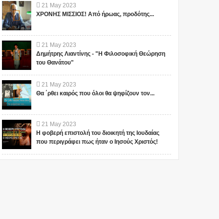
21
May
2023
ΧΡΟΝΗΣ ΜΙΣΣΙΟΣ! Από ήρωας, προδότης...
21
May
2023
Δημήτρης Λιαντίνης - "Η Φιλοσοφική Θεώρηση
του Θανάτου"
21
May
2023
Θα ΄ρθει καιρός που όλοι θα ψηφίζουν τον...
21
May
2023
Η φοβερή επιστολή του διοικητή της Ιουδαίας
που περιγράφει πως ήταν ο Ιησούς Χριστός!