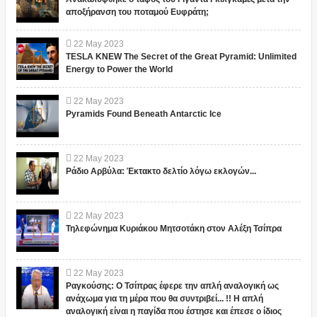
αποξήρανση του ποταμού Ευφράτη;
22
May
2023
TESLA KNEW The Secret of the Great Pyramid: Unlimited
Energy to Power the World
22
May
2023
Pyramids Found Beneath Antarctic Ice
22
May
2023
Ράδιο Αρβύλα: Έκτακτο δελτίο λόγω εκλογών...
22
May
2023
Τηλεφώνημα Κυριάκου Μητσοτάκη στον Αλέξη Τσίπρα
22
May
2023
Ραγκούσης: Ο Τσίπρας έφερε την απλή αναλογική ως
ανάχωμα για τη μέρα που θα συντριβεί... !! Η απλή
αναλογική είναι η παγίδα που έστησε και έπεσε ο ίδιος