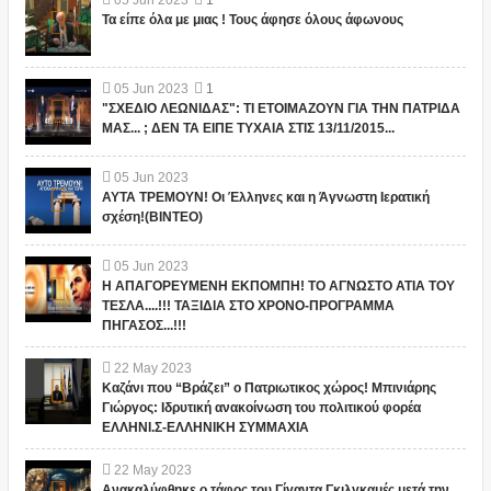
05
Jun
2023
1
Τα είπε όλα με μιας ! Τους άφησε όλους άφωνους
05
Jun
2023
1
"ΣΧΕΔΙΟ ΛΕΩΝΙΔΑΣ": ΤΙ ΕΤΟΙΜΑΖΟΥΝ ΓΙΑ ΤΗΝ ΠΑΤΡΙΔΑ
ΜΑΣ... ; ΔΕΝ ΤΑ ΕΙΠΕ ΤΥΧΑΙΑ ΣΤΙΣ 13/11/2015...
05
Jun
2023
ΑΥΤΑ ΤΡΕΜΟΥΝ! Οι Έλληνες και η Άγνωστη Ιερατική
σχέση!(ΒΙΝΤΕΟ)
05
Jun
2023
Η ΑΠΑΓΟΡΕΥΜΕΝΗ ΕΚΠΟΜΠΗ! ΤΟ ΑΓΝΩΣΤΟ ΑΤΙΑ ΤΟΥ
ΤΕΣΛΑ....!!! ΤΑΞΙΔΙΑ ΣΤΟ ΧΡΟΝΟ-ΠΡΟΓΡΑΜΜΑ
ΠΗΓΑΣΟΣ...!!!
22
May
2023
Καζάνι που “Βράζει” ο Πατριωτικος χώρος! Μπινιάρης
Γιώργος: Ιδρυτική ανακοίνωση του πολιτικού φορέα
ΕΛΛΗΝΙ.Σ-ΕΛΛΗΝΙΚΗ ΣΥΜΜΑΧΙΑ
22
May
2023
Ανακαλύφθηκε ο τάφος του Γίγαντα Γκιλγκαμές μετά την