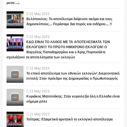
μεσα ...;.
22
May
2023
Βελόπουλος: Το αποτέλεσμα διέψευσε ακόμα και τους
δημοσκόπους.... Περάσαμε δια πυρός και σιδήρου.... !!
22
May
2023
ΕΔΩ ΕΙΝΑΙ ΤΟ ΛΑΘΟΣ ΜΕ ΤΑ ΑΠΟΤΕΛΕΣΜΑΤΑ ΤΩΝ
ΕΚΛΟΓΩΝ!!! ΤΟ ΠΡΩΤΟ ΗΜΙΧΡΟΝΟ ΕΚΛΟΓΩΝ! Ο
Βαγγέλης Παπαδημητρίου και ο Άρης Πορτοσάλτε
σχολιάζουν τα αποτελέσματα των εκλογών
22
May
2023
Το επικό αποτέλεσμα των εθνικών εκλογών! Διερευνητική
εντολή: Στην πρόεδρο της Δημοκρατίας ο Πρωθυπουργός
21
May
2023
Κυριάκος Μητσοτάκης: Στην κυριολεξία όλη η Ελλαδα είναι
σήμερα μπλε
21
May
2023
Τσίπρας: Εξαιρετικά αρνητικό το εκλογικό αποτέλεσμα