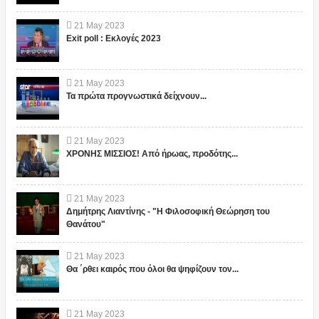
21
May
2023
Exit poll : Εκλογές 2023
21
May
2023
Τα πρώτα προγνωστικά δείχνουν...
21
May
2023
ΧΡΟΝΗΣ ΜΙΣΣΙΟΣ! Από ήρωας, προδότης...
21
May
2023
Δημήτρης Λιαντίνης - "Η Φιλοσοφική Θεώρηση του
Θανάτου"
21
May
2023
Θα ΄ρθει καιρός που όλοι θα ψηφίζουν τον...
21
May
2023