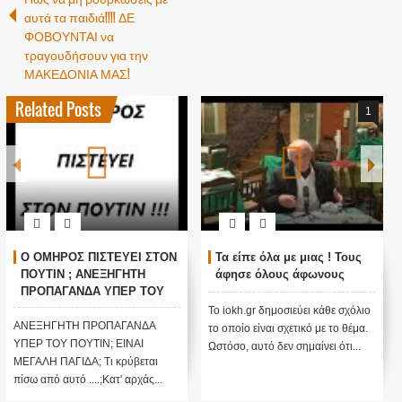
αυτά τα παιδιά!!!! ΔΕ
ΦΟΒΟΥΝΤΑΙ να
τραγουδήσουν για την
ΜΑΚΕΔΟΝΙΑ ΜΑΣ!
Related Posts
1
Ο ΟΜΗΡΟΣ ΠΙΣΤΕΥΕΙ ΣΤΟΝ
Τα είπε όλα με μιας ! Τους
ΠΟΥΤΙΝ ; ΑΝΕΞΗΓΗΤΗ
άφησε όλους άφωνους
ΠΡΟΠΑΓΑΝΔΑ ΥΠΕΡ ΤΟΥ
ΠΟΥΤΙΝ;
Το iokh.gr δημοσιεύει κάθε σχόλιο
ΑΝΕΞΗΓΗΤΗ ΠΡΟΠΑΓΑΝΔΑ
το οποίο είναι σχετικό με το θέμα.
ΥΠΕΡ ΤΟΥ ΠΟΥΤΙΝ; ΕΙΝΑΙ
Ωστόσο, αυτό δεν σημαίνει ότι...
ΜΕΓΑΛΗ ΠΑΓΙΔΑ; Τι κρύβεται
πίσω από αυτό ....;Κατ' αρχάς...