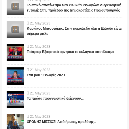
22
May
2023
Το επικό αποτέλεσμα των εθνικών εκλογών! Διερευνητική
εντολή: Στην πρόεδρο της Δημοκρατίας ο Πρωθυπουργός
21
May
2023
Κυριάκος Μητσοτάκης: Στην κυριολεξία όλη η Ελλαδα είναι
σήμερα μπλε
21
May
2023
Τσίπρας: Εξαιρετικά αρνητικό το εκλογικό αποτέλεσμα
21
May
2023
Exit poll : Εκλογές 2023
21
May
2023
Τα πρώτα προγνωστικά δείχνουν...
21
May
2023
ΧΡΟΝΗΣ ΜΙΣΣΙΟΣ! Από ήρωας, προδότης...