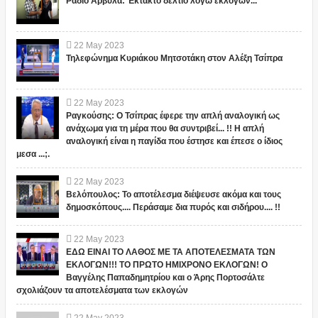
Ράδιο Αρβύλα: Έκτακτο δελτίο λόγω εκλογών...
22
May
2023
Τηλεφώνημα Κυριάκου Μητσοτάκη στον Αλέξη Τσίπρα
22
May
2023
Ραγκούσης: Ο Τσίπρας έφερε την απλή αναλογική ως
ανάχωμα για τη μέρα που θα συντριβεί... !! Η απλή
αναλογική είναι η παγίδα που έστησε και έπεσε ο ίδιος
μεσα ...;.
22
May
2023
Βελόπουλος: Το αποτέλεσμα διέψευσε ακόμα και τους
δημοσκόπους.... Περάσαμε δια πυρός και σιδήρου.... !!
22
May
2023
ΕΔΩ ΕΙΝΑΙ ΤΟ ΛΑΘΟΣ ΜΕ ΤΑ ΑΠΟΤΕΛΕΣΜΑΤΑ ΤΩΝ
ΕΚΛΟΓΩΝ!!! ΤΟ ΠΡΩΤΟ ΗΜΙΧΡΟΝΟ ΕΚΛΟΓΩΝ! Ο
Βαγγέλης Παπαδημητρίου και ο Άρης Πορτοσάλτε
σχολιάζουν τα αποτελέσματα των εκλογών