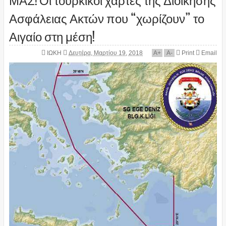
Ασφάλειας Ακτών που “χωρίζουν” το
Αιγαίο στη μέση!
ΙΩΚΗ
Δευτέρα, Μαρτίου 19, 2018
A
+
A
-
Print
Email