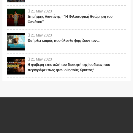
21
May
2023
Δημήτρης Λιαντίνης - "Η Φιλοσοφική Θεώρηση του
Θανάτου"
21
May
2023
Θα ΄ρθει καιρός που όλοι θα ψηφίζουν τον...
21
May
2023
Η φοβερή επιστολή του διοικητή της Ιουδαίας που
περιγράφει πως ήταν ο Ιησούς Χριστός!