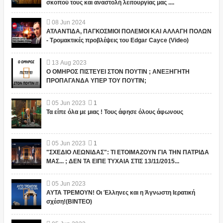
σκοπού τους και αναστολή λειτουργίας μας ....
08
Jun
2024
ΑΤΛΑΝΤΙΔΑ, ΠΑΓΚΟΣΜΙΟΙ ΠΟΛΕΜΟΙ ΚΑΙ ΑΛΛΑΓΗ ΠΟΛΩΝ
- Τρομακτικές προβλέψεις του Edgar Cayce (Video)
13
Aug
2023
Ο ΟΜΗΡΟΣ ΠΙΣΤΕΥΕΙ ΣΤΟΝ ΠΟΥΤΙΝ ; ΑΝΕΞΗΓΗΤΗ
ΠΡΟΠΑΓΑΝΔΑ ΥΠΕΡ ΤΟΥ ΠΟΥΤΙΝ;
05
Jun
2023
1
Τα είπε όλα με μιας ! Τους άφησε όλους άφωνους
05
Jun
2023
1
"ΣΧΕΔΙΟ ΛΕΩΝΙΔΑΣ": ΤΙ ΕΤΟΙΜΑΖΟΥΝ ΓΙΑ ΤΗΝ ΠΑΤΡΙΔΑ
ΜΑΣ... ; ΔΕΝ ΤΑ ΕΙΠΕ ΤΥΧΑΙΑ ΣΤΙΣ 13/11/2015...
05
Jun
2023
ΑΥΤΑ ΤΡΕΜΟΥΝ! Οι Έλληνες και η Άγνωστη Ιερατική
σχέση!(ΒΙΝΤΕΟ)