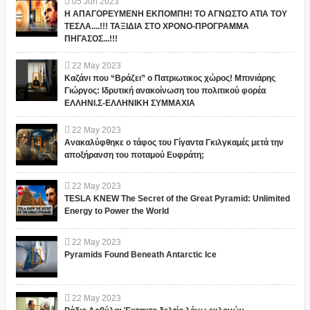
05
Jun
2023
Η ΑΠΑΓΟΡΕΥΜΕΝΗ ΕΚΠΟΜΠΗ! ΤΟ ΑΓΝΩΣΤΟ ΑΤΙΑ ΤΟΥ
ΤΕΣΛΑ....!!! ΤΑΞΙΔΙΑ ΣΤΟ ΧΡΟΝΟ-ΠΡΟΓΡΑΜΜΑ
ΠΗΓΑΣΟΣ...!!!
22
May
2023
Καζάνι που “Βράζει” ο Πατριωτικος χώρος! Μπινιάρης
Γιώργος: Ιδρυτική ανακοίνωση του πολιτικού φορέα
ΕΛΛΗΝΙ.Σ-ΕΛΛΗΝΙΚΗ ΣΥΜΜΑΧΙΑ
22
May
2023
Ανακαλύφθηκε ο τάφος του Γίγαντα Γκιλγκαμές μετά την
αποξήρανση του ποταμού Ευφράτη;
22
May
2023
TESLA KNEW The Secret of the Great Pyramid: Unlimited
Energy to Power the World
22
May
2023
Pyramids Found Beneath Antarctic Ice
22
May
2023