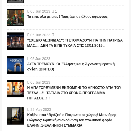
05
Jun
2023
1
Τα είπε όλα με μιας ! Τους άφησε όλους άφωνους
05
Jun
2023
1
"ΣΧΕΔΙΟ ΛΕΩΝΙΔΑΣ": ΤΙ ΕΤΟΙΜΑΖΟΥΝ ΓΙΑ ΤΗΝ ΠΑΤΡΙΔΑ
ΜΑΣ... ; ΔΕΝ ΤΑ ΕΙΠΕ ΤΥΧΑΙΑ ΣΤΙΣ 13/11/2015...
05
Jun
2023
ΑΥΤΑ ΤΡΕΜΟΥΝ! Οι Έλληνες και η Άγνωστη Ιερατική
σχέση!(ΒΙΝΤΕΟ)
05
Jun
2023
Η ΑΠΑΓΟΡΕΥΜΕΝΗ ΕΚΠΟΜΠΗ! ΤΟ ΑΓΝΩΣΤΟ ΑΤΙΑ ΤΟΥ
ΤΕΣΛΑ....!!! ΤΑΞΙΔΙΑ ΣΤΟ ΧΡΟΝΟ-ΠΡΟΓΡΑΜΜΑ
ΠΗΓΑΣΟΣ...!!!
22
May
2023
Καζάνι που “Βράζει” ο Πατριωτικος χώρος! Μπινιάρης
Γιώργος: Ιδρυτική ανακοίνωση του πολιτικού φορέα
ΕΛΛΗΝΙ.Σ-ΕΛΛΗΝΙΚΗ ΣΥΜΜΑΧΙΑ