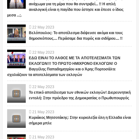
ανάχωμα για τη μέρα που θα συντριβεί... !! Η απλή
αναλογική είναι η παγίδα που έστησε και έπεσε ο ίδιος
μεσα ...;.
22
May
2023
Βελόπουλος: Το αποτέλεσμα διέψευσε ακόμα και τους
δημοσκόπους.... Περάσαμε δια πυρός και σιδήρου.... !!
22
May
2023
ΕΔΩ ΕΙΝΑΙ ΤΟ ΛΑΘΟΣ ΜΕ ΤΑ ΑΠΟΤΕΛΕΣΜΑΤΑ ΤΩΝ
ΕΚΛΟΓΩΝ!!! ΤΟ ΠΡΩΤΟ ΗΜΙΧΡΟΝΟ ΕΚΛΟΓΩΝ! Ο
Βαγγέλης Παπαδημητρίου και ο Άρης Πορτοσάλτε
σχολιάζουν τα αποτελέσματα των εκλογών
22
May
2023
Το επικό αποτέλεσμα των εθνικών εκλογών! Διερευνητική
εντολή: Στην πρόεδρο της Δημοκρατίας ο Πρωθυπουργός
21
May
2023
Κυριάκος Μητσοτάκης: Στην κυριολεξία όλη η Ελλαδα είναι
σήμερα μπλε
21
May
2023