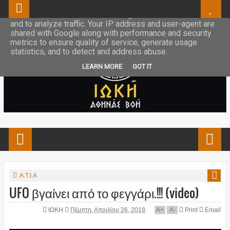
This site uses cookies from Google to deliver its services
and to analyze traffic. Your IP address and user-agent are
shared with Google along with performance and security
metrics to ensure quality of service, generate usage
statistics, and to detect and address abuse.
LEARN MORE
GOT IT
Α.Τ.Ι.Α
UFO βγαίνει από το φεγγάρι.!!! (video)
ΙΩΚΗ
Πέμπτη, Απριλίου 26, 2018
A
+
A
-
Print
Email