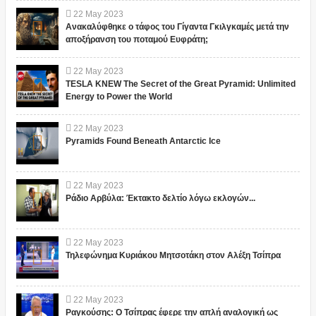
22
May
2023
Ανακαλύφθηκε ο τάφος του Γίγαντα Γκιλγκαμές μετά την
αποξήρανση του ποταμού Ευφράτη;
22
May
2023
TESLA KNEW The Secret of the Great Pyramid: Unlimited
Energy to Power the World
22
May
2023
Pyramids Found Beneath Antarctic Ice
22
May
2023
Ράδιο Αρβύλα: Έκτακτο δελτίο λόγω εκλογών...
22
May
2023
Τηλεφώνημα Κυριάκου Μητσοτάκη στον Αλέξη Τσίπρα
22
May
2023
Ραγκούσης: Ο Τσίπρας έφερε την απλή αναλογική ως