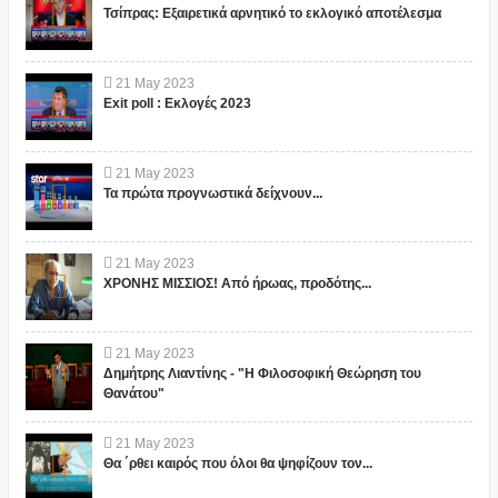
Τσίπρας: Εξαιρετικά αρνητικό το εκλογικό αποτέλεσμα
21
May
2023
Exit poll : Εκλογές 2023
21
May
2023
Τα πρώτα προγνωστικά δείχνουν...
21
May
2023
ΧΡΟΝΗΣ ΜΙΣΣΙΟΣ! Από ήρωας, προδότης...
21
May
2023
Δημήτρης Λιαντίνης - "Η Φιλοσοφική Θεώρηση του
Θανάτου"
21
May
2023
Θα ΄ρθει καιρός που όλοι θα ψηφίζουν τον...