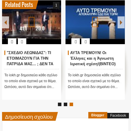
Related Posts
1
"ΣΧΕΔΙΟ ΛΕΩΝΙΔΑΣ": ΤΙ
ΑΥΤΑ ΤΡΕΜΟΥΝ! Οι
ΕΤΟΙΜΑΖΟΥΝ ΓΙΑ ΤΗΝ
Έλληνες και η Άγνωστη
ΠΑΤΡΙΔΑ ΜΑΣ... ; ΔΕΝ ΤΑ
Ιερατική σχέση!(ΒΙΝΤΕΟ)
ΕΙΠΕ ΤΥΧΑΙΑ ΣΤΙΣ
13/11/2015...
Το iokh.gr δημοσιεύει κάθε σχόλιο
Το iokh.gr δημοσιεύει κάθε σχόλιο
το οποίο είναι σχετικό με το θέμα.
το οποίο είναι σχετικό με το θέμα.
Ωστόσο, αυτό δεν σημαίνει ότι...
Ωστόσο, αυτό δεν σημαίνει ότι...
Δημοσίευση σχολίου
Blogger
Facebook