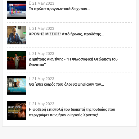
21
May
2023
Τα πρώτα προγνωστικά δείχνουν...
21
May
2023
ΧΡΟΝΗΣ ΜΙΣΣΙΟΣ! Από ήρωας, προδότης...
21
May
2023
Δημήτρης Λιαντίνης - "Η Φιλοσοφική Θεώρηση του
Θανάτου"
21
May
2023
Θα ΄ρθει καιρός που όλοι θα ψηφίζουν τον...
21
May
2023
Η φοβερή επιστολή του διοικητή της Ιουδαίας που
περιγράφει πως ήταν ο Ιησούς Χριστός!