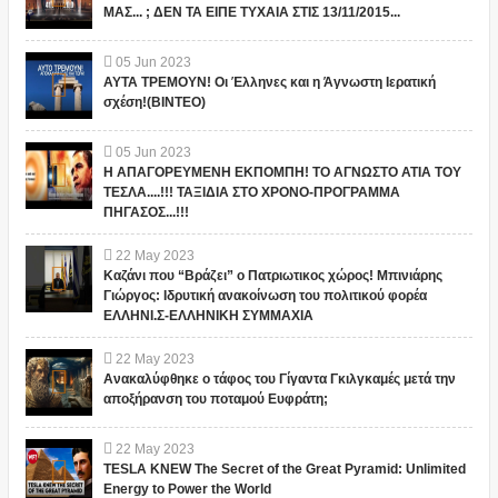
ΜΑΣ... ; ΔΕΝ ΤΑ ΕΙΠΕ ΤΥΧΑΙΑ ΣΤΙΣ 13/11/2015...
05
Jun
2023
ΑΥΤΑ ΤΡΕΜΟΥΝ! Οι Έλληνες και η Άγνωστη Ιερατική
σχέση!(ΒΙΝΤΕΟ)
05
Jun
2023
Η ΑΠΑΓΟΡΕΥΜΕΝΗ ΕΚΠΟΜΠΗ! ΤΟ ΑΓΝΩΣΤΟ ΑΤΙΑ ΤΟΥ
ΤΕΣΛΑ....!!! ΤΑΞΙΔΙΑ ΣΤΟ ΧΡΟΝΟ-ΠΡΟΓΡΑΜΜΑ
ΠΗΓΑΣΟΣ...!!!
22
May
2023
Καζάνι που “Βράζει” ο Πατριωτικος χώρος! Μπινιάρης
Γιώργος: Ιδρυτική ανακοίνωση του πολιτικού φορέα
ΕΛΛΗΝΙ.Σ-ΕΛΛΗΝΙΚΗ ΣΥΜΜΑΧΙΑ
22
May
2023
Ανακαλύφθηκε ο τάφος του Γίγαντα Γκιλγκαμές μετά την
αποξήρανση του ποταμού Ευφράτη;
22
May
2023
TESLA KNEW The Secret of the Great Pyramid: Unlimited
Energy to Power the World