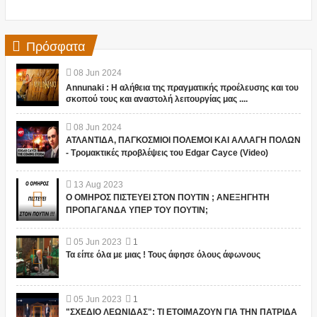
Πρόσφατα
08
Jun
2024
Annunaki : Η αλήθεια της πραγματικής προέλευσης και του
σκοπού τους και αναστολή λειτουργίας μας ....
08
Jun
2024
ΑΤΛΑΝΤΙΔΑ, ΠΑΓΚΟΣΜΙΟΙ ΠΟΛΕΜΟΙ ΚΑΙ ΑΛΛΑΓΗ ΠΟΛΩΝ
- Τρομακτικές προβλέψεις του Edgar Cayce (Video)
13
Aug
2023
Ο ΟΜΗΡΟΣ ΠΙΣΤΕΥΕΙ ΣΤΟΝ ΠΟΥΤΙΝ ; ΑΝΕΞΗΓΗΤΗ
ΠΡΟΠΑΓΑΝΔΑ ΥΠΕΡ ΤΟΥ ΠΟΥΤΙΝ;
05
Jun
2023
1
Τα είπε όλα με μιας ! Τους άφησε όλους άφωνους
05
Jun
2023
1
"ΣΧΕΔΙΟ ΛΕΩΝΙΔΑΣ": ΤΙ ΕΤΟΙΜΑΖΟΥΝ ΓΙΑ ΤΗΝ ΠΑΤΡΙΔΑ