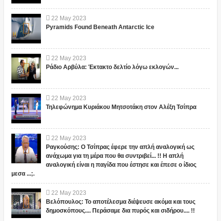
22
May
2023
Pyramids Found Beneath Antarctic Ice
22
May
2023
Ράδιο Αρβύλα: Έκτακτο δελτίο λόγω εκλογών...
22
May
2023
Τηλεφώνημα Κυριάκου Μητσοτάκη στον Αλέξη Τσίπρα
22
May
2023
Ραγκούσης: Ο Τσίπρας έφερε την απλή αναλογική ως
ανάχωμα για τη μέρα που θα συντριβεί... !! Η απλή
αναλογική είναι η παγίδα που έστησε και έπεσε ο ίδιος
μεσα ...;.
22
May
2023
Βελόπουλος: Το αποτέλεσμα διέψευσε ακόμα και τους
δημοσκόπους.... Περάσαμε δια πυρός και σιδήρου.... !!