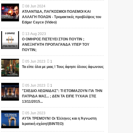
08
Jun
2024
ΑΤΛΑΝΤΙΔΑ, ΠΑΓΚΟΣΜΙΟΙ ΠΟΛΕΜΟΙ ΚΑΙ
ΑΛΛΑΓΗ ΠΟΛΩΝ - Τρομακτικές προβλέψεις του
Edgar Cayce (Video)
13
Aug
2023
Ο ΟΜΗΡΟΣ ΠΙΣΤΕΥΕΙ ΣΤΟΝ ΠΟΥΤΙΝ ;
ΑΝΕΞΗΓΗΤΗ ΠΡΟΠΑΓΑΝΔΑ ΥΠΕΡ ΤΟΥ
ΠΟΥΤΙΝ;
05
Jun
2023
1
Τα είπε όλα με μιας ! Τους άφησε όλους άφωνους
05
Jun
2023
1
"ΣΧΕΔΙΟ ΛΕΩΝΙΔΑΣ": ΤΙ ΕΤΟΙΜΑΖΟΥΝ ΓΙΑ ΤΗΝ
ΠΑΤΡΙΔΑ ΜΑΣ... ; ΔΕΝ ΤΑ ΕΙΠΕ ΤΥΧΑΙΑ ΣΤΙΣ
13/11/2015...
05
Jun
2023
ΑΥΤΑ ΤΡΕΜΟΥΝ! Οι Έλληνες και η Άγνωστη
Ιερατική σχέση!(ΒΙΝΤΕΟ)