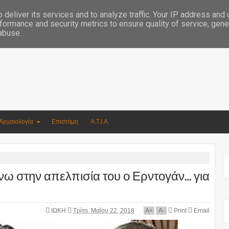
Συγγραφέας Νικόλαος Αργυρίου
deliver its services and to analyze traffic. Your IP address and
formance and security metrics to ensure quality of service, gen
 abuse.
Αρχαιολογία
Επιστήμη
Α.Τ.Ι.Α.
νω στην απελπισία του ο Ερντογάν… για
ΙΩΚΗ
Τρίτη, Μαΐου 22, 2018
A
+
A
-
Print
Email