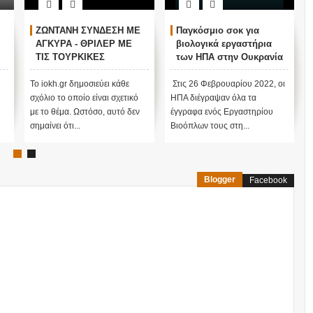
ΖΩΝΤΑΝΗ ΣΥΝΔΕΣΗ ΜΕ
Παγκόσμιο σοκ για
ΑΓΚΥΡΑ - ΘΡΙΛΕΡ ΜΕ
βιολογικά εργαστήρια
ΤΙΣ ΤΟΥΡΚΙΚΕΣ
των ΗΠΑ στην Ουκρανία
ΕΚΛΟΓΕΣ !
ν
Το iokh.gr δημοσιεύει κάθε
Στις 26 Φεβρουαρίου 2022, οι
σχόλιο το οποίο είναι σχετικό
ΗΠΑ διέγραψαν όλα τα
με το θέμα. Ωστόσο, αυτό δεν
έγγραφα ενός Εργαστηρίου
σημαίνει ότι...
Βιοόπλων τους στη...
Blogger
Facebook