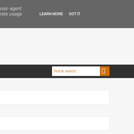
 user-agent
erate usage
LEARN MORE
GOT IT