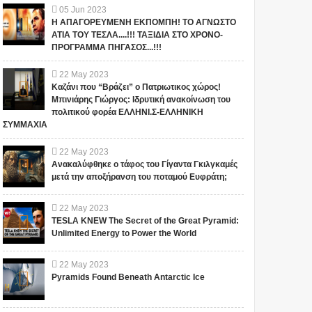
05
Jun
2023
Η ΑΠΑΓΟΡΕΥΜΕΝΗ ΕΚΠΟΜΠΗ! ΤΟ ΑΓΝΩΣΤΟ
ΑΤΙΑ ΤΟΥ ΤΕΣΛΑ....!!! ΤΑΞΙΔΙΑ ΣΤΟ ΧΡΟΝΟ-
ΠΡΟΓΡΑΜΜΑ ΠΗΓΑΣΟΣ...!!!
22
May
2023
Καζάνι που “Βράζει” ο Πατριωτικος χώρος!
Μπινιάρης Γιώργος: Ιδρυτική ανακοίνωση του
πολιτικού φορέα ΕΛΛΗΝΙ.Σ-ΕΛΛΗΝΙΚΗ
ΣΥΜΜΑΧΙΑ
22
May
2023
Ανακαλύφθηκε ο τάφος του Γίγαντα Γκιλγκαμές
μετά την αποξήρανση του ποταμού Ευφράτη;
22
May
2023
TESLA KNEW The Secret of the Great Pyramid:
Unlimited Energy to Power the World
22
May
2023
Pyramids Found Beneath Antarctic Ice