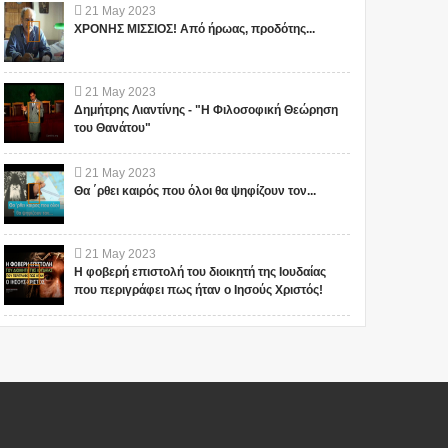
21
May
2023
ΧΡΟΝΗΣ ΜΙΣΣΙΟΣ! Από ήρωας, προδότης...
21
May
2023
Δημήτρης Λιαντίνης - "Η Φιλοσοφική Θεώρηση
του Θανάτου"
21
May
2023
Θα ΄ρθει καιρός που όλοι θα ψηφίζουν τον...
21
May
2023
Η φοβερή επιστολή του διοικητή της Ιουδαίας
που περιγράφει πως ήταν ο Ιησούς Χριστός!