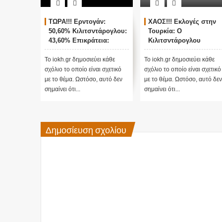
ΤΩΡΑ!!! Ερντογάν:
ΧΑΟΣ!!! Εκλογές στην
50,60% Κιλιτσντάρογλου:
Τουρκία: Ο
43,60% Επικράτεια:
Κιλιτσντάρογλου
78,2%
αμφισβητεί τα
αποτελέσματα θα γίνου
Το iokh.gr δημοσιεύει κάθε
Το iokh.gr δημοσιεύει κάθε
ενστάσεις...
σχόλιο το οποίο είναι σχετικό
σχόλιο το οποίο είναι σχετικό
με το θέμα. Ωστόσο, αυτό δεν
με το θέμα. Ωστόσο, αυτό δεν
σημαίνει ότι...
σημαίνει ότι...
Δημοσίευση σχολίου