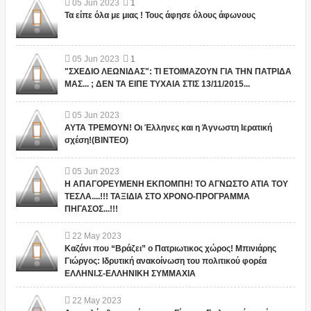
05
Jun
2023
1
Τα είπε όλα με μιας ! Τους άφησε όλους άφωνους
05
Jun
2023
1
"ΣΧΕΔΙΟ ΛΕΩΝΙΔΑΣ": ΤΙ ΕΤΟΙΜΑΖΟΥΝ ΓΙΑ ΤΗΝ ΠΑΤΡΙΔΑ
ΜΑΣ... ; ΔΕΝ ΤΑ ΕΙΠΕ ΤΥΧΑΙΑ ΣΤΙΣ 13/11/2015...
05
Jun
2023
ΑΥΤΑ ΤΡΕΜΟΥΝ! Οι Έλληνες και η Άγνωστη Ιερατική
σχέση!(ΒΙΝΤΕΟ)
05
Jun
2023
Η ΑΠΑΓΟΡΕΥΜΕΝΗ ΕΚΠΟΜΠΗ! ΤΟ ΑΓΝΩΣΤΟ ΑΤΙΑ ΤΟΥ
ΤΕΣΛΑ....!!! ΤΑΞΙΔΙΑ ΣΤΟ ΧΡΟΝΟ-ΠΡΟΓΡΑΜΜΑ
ΠΗΓΑΣΟΣ...!!!
22
May
2023
Καζάνι που “Βράζει” ο Πατριωτικος χώρος! Μπινιάρης
Γιώργος: Ιδρυτική ανακοίνωση του πολιτικού φορέα
ΕΛΛΗΝΙ.Σ-ΕΛΛΗΝΙΚΗ ΣΥΜΜΑΧΙΑ
22
May
2023