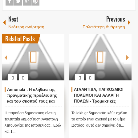
Next
Previous
Νεότερη ανάρτηση
Παλαιότερη Ανάρτηση
Related Posts
ΙΟΙ
Ο ΟΜΗΡΟΣ ΠΙΣΤΕΥΕΙ ΣΤΟΝ
Τα είπε όλα με μιας ! Το
Η
ΠΟΥΤΙΝ ; ΑΝΕΞΗΓΗΤΗ
άφησε όλους άφωνους
ΠΡΟΠΑΓΑΝΔΑ ΥΠΕΡ ΤΟΥ
r
ΠΟΥΤΙΝ;
Το iokh.gr δημοσιεύει κάθε σχ
 σχόλιο
ΑΝΕΞΗΓΗΤΗ ΠΡΟΠΑΓΑΝΔΑ
το οποίο είναι σχετικό με το θ
 θέμα.
ΥΠΕΡ ΤΟΥ ΠΟΥΤΙΝ; ΕΙΝΑΙ
Ωστόσο, αυτό δεν σημαίνει ότι.
τι...
ΜΕΓΑΛΗ ΠΑΓΙΔΑ; Τι κρύβεται
πίσω από αυτό ....;Κατ' αρχάς...