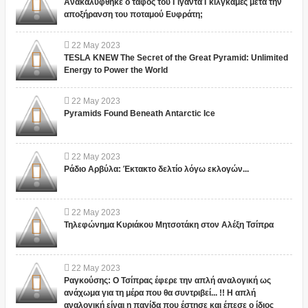
Ανακαλύφθηκε ο τάφος του Γίγαντα Γκιλγκαμές μετά την
αποξήρανση του ποταμού Ευφράτη;
22
May
2023
TESLA KNEW The Secret of the Great Pyramid: Unlimited
Energy to Power the World
22
May
2023
Pyramids Found Beneath Antarctic Ice
22
May
2023
Ράδιο Αρβύλα: Έκτακτο δελτίο λόγω εκλογών...
22
May
2023
Τηλεφώνημα Κυριάκου Μητσοτάκη στον Αλέξη Τσίπρα
22
May
2023
Ραγκούσης: Ο Τσίπρας έφερε την απλή αναλογική ως
ανάχωμα για τη μέρα που θα συντριβεί... !! Η απλή
αναλογική είναι η παγίδα που έστησε και έπεσε ο ίδιος