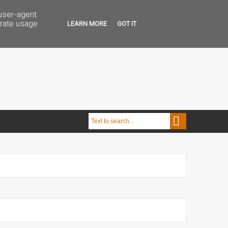
 user-agent
erate usage
LEARN MORE
GOT IT