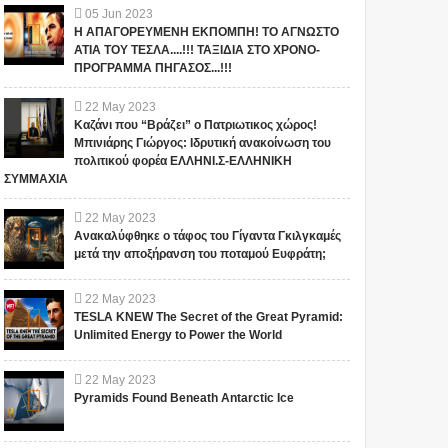
05
Jun
2023
Η ΑΠΑΓΟΡΕΥΜΕΝΗ ΕΚΠΟΜΠΗ! ΤΟ ΑΓΝΩΣΤΟ
ΑΤΙΑ ΤΟΥ ΤΕΣΛΑ....!!! ΤΑΞΙΔΙΑ ΣΤΟ ΧΡΟΝΟ-
ΠΡΟΓΡΑΜΜΑ ΠΗΓΑΣΟΣ...!!!
22
May
2023
Καζάνι που “Βράζει” ο Πατριωτικος χώρος!
Μπινιάρης Γιώργος: Ιδρυτική ανακοίνωση του
πολιτικού φορέα ΕΛΛΗΝΙ.Σ-ΕΛΛΗΝΙΚΗ
ΣΥΜΜΑΧΙΑ
22
May
2023
Ανακαλύφθηκε ο τάφος του Γίγαντα Γκιλγκαμές
μετά την αποξήρανση του ποταμού Ευφράτη;
22
May
2023
TESLA KNEW The Secret of the Great Pyramid:
Unlimited Energy to Power the World
22
May
2023
Pyramids Found Beneath Antarctic Ice