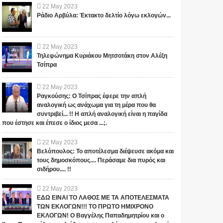
22
May
2023
Ράδιο Αρβύλα: Έκτακτο δελτίο λόγω εκλογών...
22
May
2023
Τηλεφώνημα Κυριάκου Μητσοτάκη στον Αλέξη
Τσίπρα
22
May
2023
Ραγκούσης: Ο Τσίπρας έφερε την απλή
αναλογική ως ανάχωμα για τη μέρα που θα
συντριβεί... !! Η απλή αναλογική είναι η παγίδα
που έστησε και έπεσε ο ίδιος μεσα ...;.
22
May
2023
Βελόπουλος: Το αποτέλεσμα διέψευσε ακόμα και
τους δημοσκόπους.... Περάσαμε δια πυρός και
σιδήρου.... !!
22
May
2023
ΕΔΩ ΕΙΝΑΙ ΤΟ ΛΑΘΟΣ ΜΕ ΤΑ ΑΠΟΤΕΛΕΣΜΑΤΑ
ΤΩΝ ΕΚΛΟΓΩΝ!!! ΤΟ ΠΡΩΤΟ ΗΜΙΧΡΟΝΟ
ΕΚΛΟΓΩΝ! Ο Βαγγέλης Παπαδημητρίου και ο