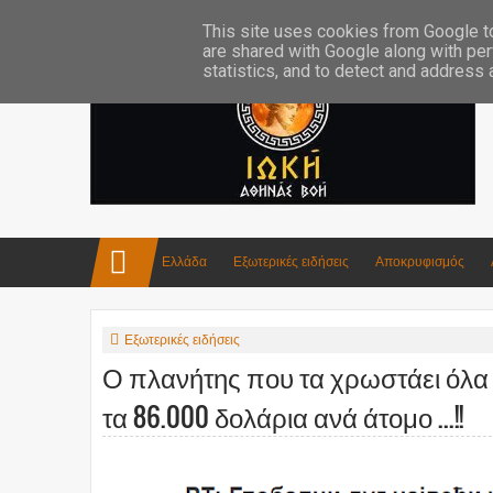
Επικοινωνία:info4iokh@gmail.com
Κατασκευές
Ποίηση
This site uses cookies from Google to 
are shared with Google along with per
statistics, and to detect and address
Ελλάδα
Εξωτερικές ειδήσεις
Αποκρυφισμός
Εξωτερικές ειδήσεις
Ο πλανήτης που τα χρωστάει όλα α
τα 86.000 δολάρια ανά άτομο ...!!