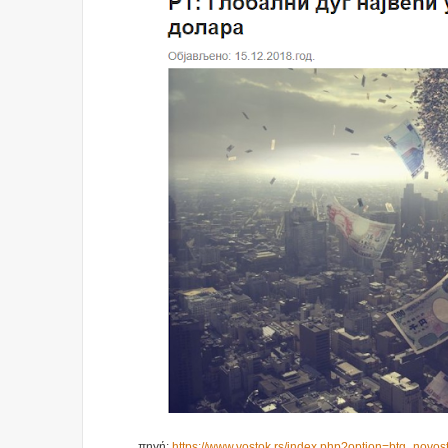
πηγή:
https://www.vostok.rs/index.php?option=btg_novo