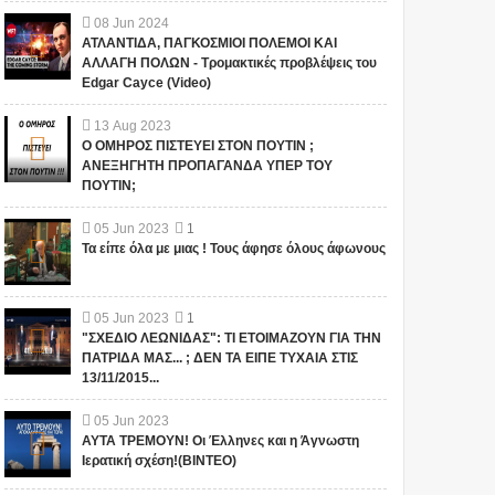
08
Jun
2024
ΑΤΛΑΝΤΙΔΑ, ΠΑΓΚΟΣΜΙΟΙ ΠΟΛΕΜΟΙ ΚΑΙ
ΑΛΛΑΓΗ ΠΟΛΩΝ - Τρομακτικές προβλέψεις του
Edgar Cayce (Video)
13
Aug
2023
Ο ΟΜΗΡΟΣ ΠΙΣΤΕΥΕΙ ΣΤΟΝ ΠΟΥΤΙΝ ;
ΑΝΕΞΗΓΗΤΗ ΠΡΟΠΑΓΑΝΔΑ ΥΠΕΡ ΤΟΥ
ΠΟΥΤΙΝ;
05
Jun
2023
1
Τα είπε όλα με μιας ! Τους άφησε όλους άφωνους
05
Jun
2023
1
"ΣΧΕΔΙΟ ΛΕΩΝΙΔΑΣ": ΤΙ ΕΤΟΙΜΑΖΟΥΝ ΓΙΑ ΤΗΝ
ΠΑΤΡΙΔΑ ΜΑΣ... ; ΔΕΝ ΤΑ ΕΙΠΕ ΤΥΧΑΙΑ ΣΤΙΣ
13/11/2015...
05
Jun
2023
ΑΥΤΑ ΤΡΕΜΟΥΝ! Οι Έλληνες και η Άγνωστη
Ιερατική σχέση!(ΒΙΝΤΕΟ)