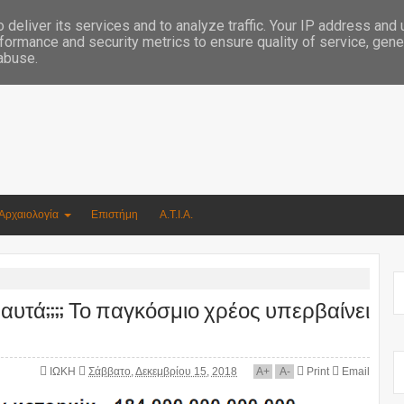
Συγγραφέας Νικόλαος Αργυρίου
deliver its services and to analyze traffic. Your IP address and
formance and security metrics to ensure quality of service, gen
 abuse.
Αρχαιολογία
Επιστήμη
Α.Τ.Ι.Α.
υτά;;;; Το παγκόσμιο χρέος υπερβαίνει
ΙΩΚΗ
Σάββατο, Δεκεμβρίου 15, 2018
A
+
A
-
Print
Email