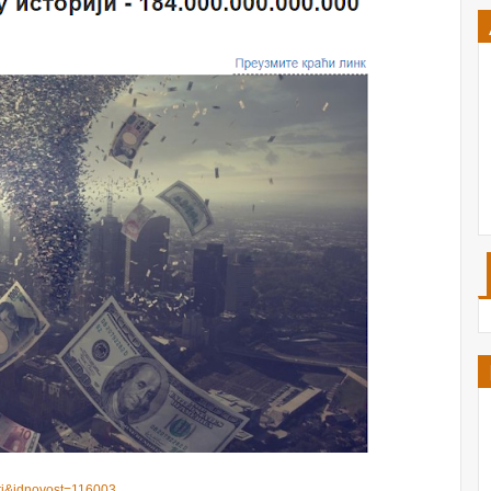
sti&idnovost=116003