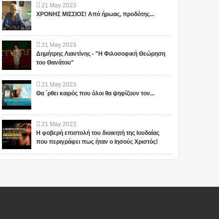
21
May
2023
ΧΡΟΝΗΣ ΜΙΣΣΙΟΣ! Από ήρωας, προδότης...
21
May
2023
Δημήτρης Λιαντίνης - "Η Φιλοσοφική Θεώρηση
του Θανάτου"
21
May
2023
Θα ΄ρθει καιρός που όλοι θα ψηφίζουν τον...
21
May
2023
Η φοβερή επιστολή του διοικητή της Ιουδαίας
που περιγράφει πως ήταν ο Ιησούς Χριστός!