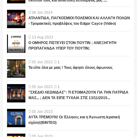
σκοπού τους και αναστολή λειτουργίας μας ....
08
Jun
2024
ΑΤΛΑΝΤΙΔΑ, ΠΑΓΚΟΣΜΙΟΙ ΠΟΛΕΜΟΙ ΚΑΙ ΑΛΛΑΓΗ ΠΟΛΩΝ
- Τρομακτικές προβλέψεις του Edgar Cayce (Video)
13
Aug
2023
Ο ΟΜΗΡΟΣ ΠΙΣΤΕΥΕΙ ΣΤΟΝ ΠΟΥΤΙΝ ; ΑΝΕΞΗΓΗΤΗ
ΠΡΟΠΑΓΑΝΔΑ ΥΠΕΡ ΤΟΥ ΠΟΥΤΙΝ;
05
Jun
2023
1
Τα είπε όλα με μιας ! Τους άφησε όλους άφωνους
05
Jun
2023
1
"ΣΧΕΔΙΟ ΛΕΩΝΙΔΑΣ": ΤΙ ΕΤΟΙΜΑΖΟΥΝ ΓΙΑ ΤΗΝ ΠΑΤΡΙΔΑ
ΜΑΣ... ; ΔΕΝ ΤΑ ΕΙΠΕ ΤΥΧΑΙΑ ΣΤΙΣ 13/11/2015...
05
Jun
2023
ΑΥΤΑ ΤΡΕΜΟΥΝ! Οι Έλληνες και η Άγνωστη Ιερατική
σχέση!(ΒΙΝΤΕΟ)
05
Jun
2023