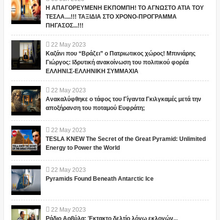
Η ΑΠΑΓΟΡΕΥΜΕΝΗ ΕΚΠΟΜΠΗ! ΤΟ ΑΓΝΩΣΤΟ ΑΤΙΑ ΤΟΥ
ΤΕΣΛΑ....!!! ΤΑΞΙΔΙΑ ΣΤΟ ΧΡΟΝΟ-ΠΡΟΓΡΑΜΜΑ
ΠΗΓΑΣΟΣ...!!!
22
May
2023
Καζάνι που “Βράζει” ο Πατριωτικος χώρος! Μπινιάρης
Γιώργος: Ιδρυτική ανακοίνωση του πολιτικού φορέα
ΕΛΛΗΝΙ.Σ-ΕΛΛΗΝΙΚΗ ΣΥΜΜΑΧΙΑ
22
May
2023
Ανακαλύφθηκε ο τάφος του Γίγαντα Γκιλγκαμές μετά την
αποξήρανση του ποταμού Ευφράτη;
22
May
2023
TESLA KNEW The Secret of the Great Pyramid: Unlimited
Energy to Power the World
22
May
2023
Pyramids Found Beneath Antarctic Ice
22
May
2023
Ράδιο Αρβύλα: Έκτακτο δελτίο λόγω εκλογών...