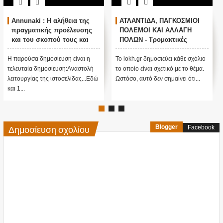
Annunaki : Η αλήθεια της
ΑΤΛΑΝΤΙΔΑ, ΠΑΓΚΟΣΜΙΟΙ
πραγματικής προέλευσης
ΠΟΛΕΜΟΙ ΚΑΙ ΑΛΛΑΓΗ
και του σκοπού τους και
ΠΟΛΩΝ - Τρομακτικές
αναστολή λειτουργίας μας
προβλέψεις του Edgar
....
Cayce (Video)
Η παρούσα δημοσίευση είναι η
Το iokh.gr δημοσιεύει κάθε σχόλιο
τελευταία δημοσίευση:Αναστολή
το οποίο είναι σχετικό με το θέμα.
λειτουργίας της ιστοσελίδας...Εδώ
Ωστόσο, αυτό δεν σημαίνει ότι...
και 1...
Δημοσίευση σχολίου
Blogger
Facebook