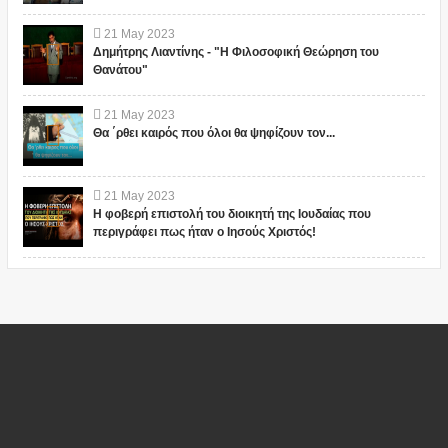
21
May
2023
Δημήτρης Λιαντίνης - "Η Φιλοσοφική Θεώρηση του
Θανάτου"
21
May
2023
Θα ΄ρθει καιρός που όλοι θα ψηφίζουν τον...
21
May
2023
Η φοβερή επιστολή του διοικητή της Ιουδαίας που
περιγράφει πως ήταν ο Ιησούς Χριστός!