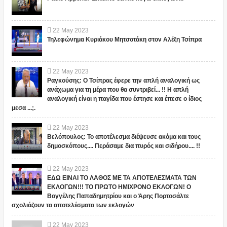
22
May
2023
Τηλεφώνημα Κυριάκου Μητσοτάκη στον Αλέξη Τσίπρα
22
May
2023
Ραγκούσης: Ο Τσίπρας έφερε την απλή αναλογική ως
ανάχωμα για τη μέρα που θα συντριβεί... !! Η απλή
αναλογική είναι η παγίδα που έστησε και έπεσε ο ίδιος
μεσα ...;.
22
May
2023
Βελόπουλος: Το αποτέλεσμα διέψευσε ακόμα και τους
δημοσκόπους.... Περάσαμε δια πυρός και σιδήρου.... !!
22
May
2023
ΕΔΩ ΕΙΝΑΙ ΤΟ ΛΑΘΟΣ ΜΕ ΤΑ ΑΠΟΤΕΛΕΣΜΑΤΑ ΤΩΝ
ΕΚΛΟΓΩΝ!!! ΤΟ ΠΡΩΤΟ ΗΜΙΧΡΟΝΟ ΕΚΛΟΓΩΝ! Ο
Βαγγέλης Παπαδημητρίου και ο Άρης Πορτοσάλτε
σχολιάζουν τα αποτελέσματα των εκλογών
22
May
2023