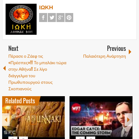
ΙΩΚΗ
Next
Previous
Πέρασε ο Ζάεφ τις
Παλαιότερη Ανάρτηση
«Πρέσπες»!!! Το μπαλάκι τώρα
στην Αθήνα!! Σε λίγο
διάγγελμα του
Πρωθυπουργού στους
Σκοπιανούς
Related Posts