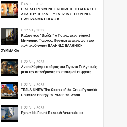
05
Jun
2023
Η ΑΠΑΓΟΡΕΥΜΕΝΗ ΕΚΠΟΜΠΗ! ΤΟ ΑΓΝΩΣΤΟ
ΑΤΙΑ ΤΟΥ ΤΕΣΛΑ....!!! ΤΑΞΙΔΙΑ ΣΤΟ ΧΡΟΝΟ-
ΠΡΟΓΡΑΜΜΑ ΠΗΓΑΣΟΣ...!!!
22
May
2023
Καζάνι που “Βράζει” ο Πατριωτικος χώρος!
Μπινιάρης Γιώργος: Ιδρυτική ανακοίνωση του
πολιτικού φορέα ΕΛΛΗΝΙ.Σ-ΕΛΛΗΝΙΚΗ
ΣΥΜΜΑΧΙΑ
22
May
2023
Ανακαλύφθηκε ο τάφος του Γίγαντα Γκιλγκαμές
μετά την αποξήρανση του ποταμού Ευφράτη;
22
May
2023
TESLA KNEW The Secret of the Great Pyramid:
Unlimited Energy to Power the World
22
May
2023
Pyramids Found Beneath Antarctic Ice