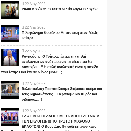
22
May
2023
Ράδιο Αρβύλα: Έκτακτο δελτίο λόγω εκλογών...
22
May
2023
Τηλεφώνημα Κυριάκου Μητσοτάκη στον Αλέξη
Τσίπρα
22
May
2023
Ραγκούσης: Ο Τσίπρας έφερε την απλή
αναλογική ως ανάχωμα για τη μέρα που θα
συντριβεί... !! Η απλή αναλογική είναι η παγίδα
που έστησε και έπεσε ο ίδιος μεσα ...;.
22
May
2023
Βελόπουλος: Το αποτέλεσμα διέψευσε ακόμα και
τους δημοσκόπους.... Περάσαμε δια πυρός και
σιδήρου.... !!
22
May
2023
ΕΔΩ ΕΙΝΑΙ ΤΟ ΛΑΘΟΣ ΜΕ ΤΑ ΑΠΟΤΕΛΕΣΜΑΤΑ
ΤΩΝ ΕΚΛΟΓΩΝ!!! ΤΟ ΠΡΩΤΟ ΗΜΙΧΡΟΝΟ
ΕΚΛΟΓΩΝ! Ο Βαγγέλης Παπαδημητρίου και ο