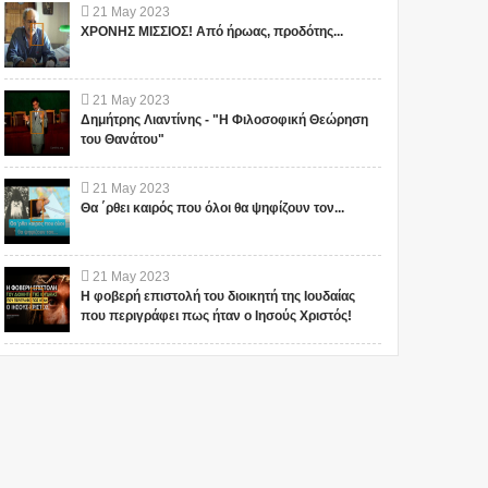
21
May
2023
ΧΡΟΝΗΣ ΜΙΣΣΙΟΣ! Από ήρωας, προδότης...
21
May
2023
Δημήτρης Λιαντίνης - "Η Φιλοσοφική Θεώρηση
του Θανάτου"
21
May
2023
Θα ΄ρθει καιρός που όλοι θα ψηφίζουν τον...
21
May
2023
Η φοβερή επιστολή του διοικητή της Ιουδαίας
που περιγράφει πως ήταν ο Ιησούς Χριστός!
1