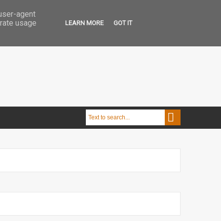
 user-agent
erate usage
LEARN MORE
GOT IT