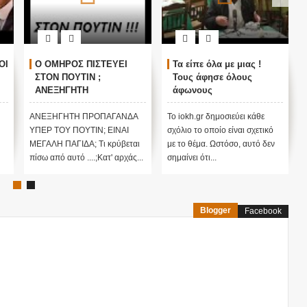
 ΟΜΗΡΟΣ ΠΙΣΤΕΥΕΙ
Τα είπε όλα με μιας !
"ΣΧΕΔΙΟ 
ΤΟΝ ΠΟΥΤΙΝ ;
Τους άφησε όλους
ΕΤΟΙΜΑΖ
ΝΕΞΗΓΗΤΗ
άφωνους
ΠΑΤΡΙΔΑ 
ΡΟΠΑΓΑΝΔΑ ΥΠΕΡ ΤΟΥ
ΕΙΠΕ ΤΥΧ
ΟΥΤΙΝ;
13/11/2015
ΕΞΗΓΗΤΗ ΠΡΟΠΑΓΑΝΔΑ
Το iokh.gr δημοσιεύει κάθε
Το iokh.gr δ
Ρ ΤΟΥ ΠΟΥΤΙΝ; ΕΙΝΑΙ
σχόλιο το οποίο είναι σχετικό
σχόλιο το οπ
ΑΛΗ ΠΑΓΙΔΑ; Τι κρύβεται
με το θέμα. Ωστόσο, αυτό δεν
με το θέμα. 
 από αυτό ....;Κατ' αρχάς...
σημαίνει ότι...
σημαίνει ότι..
Blogger
Facebook