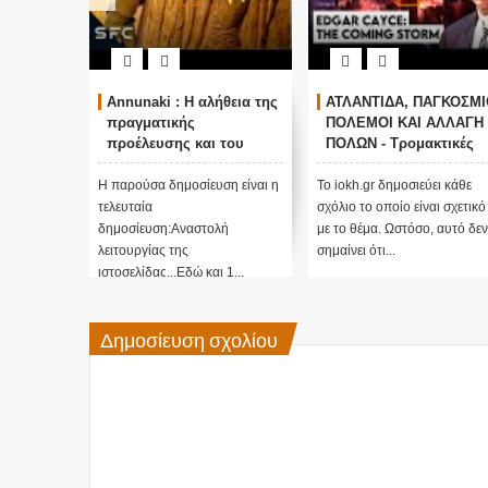
Annunaki : Η αλήθεια της
ΑΤΛΑΝΤΙΔΑ, ΠΑΓΚΟΣΜΙΟΙ
Ο
πραγματικής
ΠΟΛΕΜΟΙ ΚΑΙ ΑΛΛΑΓΗ
Σ
προέλευσης και του
ΠΟΛΩΝ - Τρομακτικές
Α
σκοπού τους και
προβλέψεις του Edgar
Π
αναστολή λειτουργίας
Cayce (Video)
Π
Η παρούσα δημοσίευση είναι η
Το iokh.gr δημοσιεύει κάθε
ΑΝ
μας ....
τελευταία
σχόλιο το οποίο είναι σχετικό
ΥΠΕ
δημοσίευση:Αναστολή
με το θέμα. Ωστόσο, αυτό δεν
ΜΕΓ
λειτουργίας της
σημαίνει ότι...
πίσω
ιστοσελίδας...Εδώ και 1...
Δημοσίευση σχολίου