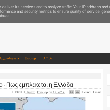
Συγγραφέας Νικόλαος Αργυρίου
deliver its services and to analyze traffic. Your IP address and
formance and security metrics to ensure quality of service, gen
 abuse.
Αρχαιολογία
Επιστήμη
Α.Τ.Ι.Α.
ο – Πως εμπλέκεται η Ελλάδα
ΙΩΚΗ
Πέμπτη, Ιανουαρίου 17, 2019
A
+
A
-
Print
Email