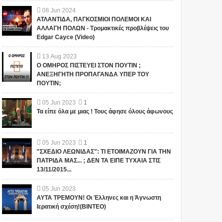
08
Jun
2024
ΑΤΛΑΝΤΙΔΑ, ΠΑΓΚΟΣΜΙΟΙ ΠΟΛΕΜΟΙ ΚΑΙ
ΑΛΛΑΓΗ ΠΟΛΩΝ - Τρομακτικές προβλέψεις του
Edgar Cayce (Video)
13
Aug
2023
Ο ΟΜΗΡΟΣ ΠΙΣΤΕΥΕΙ ΣΤΟΝ ΠΟΥΤΙΝ ;
ΑΝΕΞΗΓΗΤΗ ΠΡΟΠΑΓΑΝΔΑ ΥΠΕΡ ΤΟΥ
ΠΟΥΤΙΝ;
05
Jun
2023
1
Τα είπε όλα με μιας ! Τους άφησε όλους άφωνους
05
Jun
2023
1
"ΣΧΕΔΙΟ ΛΕΩΝΙΔΑΣ": ΤΙ ΕΤΟΙΜΑΖΟΥΝ ΓΙΑ ΤΗΝ
ΠΑΤΡΙΔΑ ΜΑΣ... ; ΔΕΝ ΤΑ ΕΙΠΕ ΤΥΧΑΙΑ ΣΤΙΣ
13/11/2015...
05
Jun
2023
ΑΥΤΑ ΤΡΕΜΟΥΝ! Οι Έλληνες και η Άγνωστη
Ιερατική σχέση!(ΒΙΝΤΕΟ)