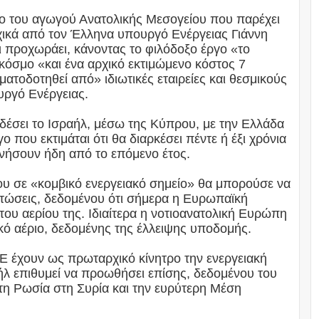
ργο του αγωγού Ανατολικής Μεσογείου που παρέχει
ικά από τον Έλληνα υπουργό Ενέργειας Γιάννη
τι προχωράει, κάνοντας το φιλόδοξο έργο «το
κόσμο «και ένα αρχικό εκτιμώμενο κόστος 7
ατοδοτηθεί από» ιδιωτικές εταιρείες και θεσμικούς
υργό Ενέργειας.
δέσει το Ισραήλ, μέσω της Κύπρου, με την Ελλάδα
γο που εκτιμάται ότι θα διαρκέσει πέντε ή έξι χρόνια
ινήσουν ήδη από το επόμενο έτος.
ου σε «κομβικό ενεργειακό σημείο» θα μπορούσε να
ιπτώσεις, δεδομένου ότι σήμερα η Ευρωπαϊκή
του αερίου της. Ιδιαίτερα η νοτιοανατολική Ευρώπη
κό αέριο, δεδομένης της έλλειψης υποδομής.
ΕΕ έχουν ως πρωταρχικό κίνητρο την ενεργειακή
ήλ επιθυμεί να προωθήσει επίσης, δεδομένου του
τη Ρωσία στη Συρία και την ευρύτερη Μέση