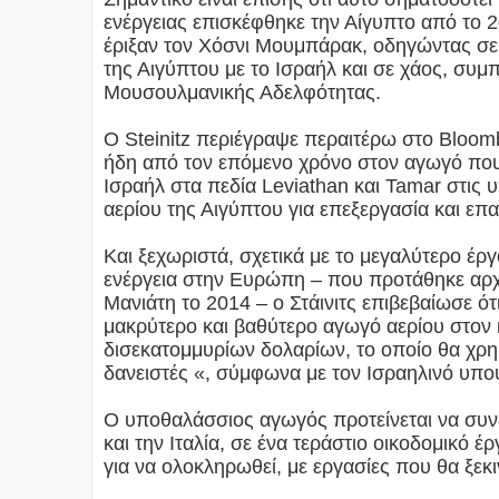
ενέργειας επισκέφθηκε την Αίγυπτο από το 2
έριξαν τον Χόσνι Μουμπάρακ, οδηγώντας σε 
της Αιγύπτου με το Ισραήλ και σε χάος, συμ
Μουσουλμανικής Αδελφότητας.
Ο Steinitz περιέγραψε περαιτέρω στο Bloom
ήδη από τον επόμενο χρόνο στον αγωγό που 
Ισραήλ στα πεδία Leviathan και Tamar στις
αερίου της Αιγύπτου για επεξεργασία και επ
Και ξεχωριστά, σχετικά με το μεγαλύτερο έ
ενέργεια στην Ευρώπη – που προτάθηκε αρχ
Μανιάτη το 2014 – ο Στάινιτς επιβεβαίωσε ό
μακρύτερο και βαθύτερο αγωγό αερίου στον 
δισεκατομμυρίων δολαρίων, το οποίο θα χρημ
δανειστές «, σύμφωνα με τον Ισραηλινό υπο
Ο υποθαλάσσιος αγωγός προτείνεται να συν
και την Ιταλία, σε ένα τεράστιο οικοδομικό έρ
για να ολοκληρωθεί, με εργασίες που θα ξεκ