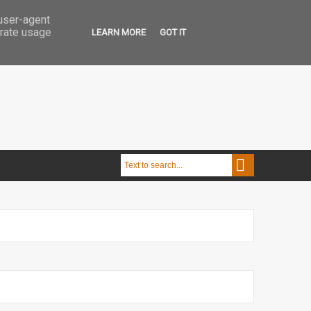
 user-agent
erate usage
LEARN MORE
GOT IT