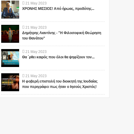
21
May
2023
ΧΡΟΝΗΣ ΜΙΣΣΙΟΣ! Από ήρωας, προδότης...
21
May
2023
Δημήτρης Λιαντίνης - "Η Φιλοσοφική Θεώρηση
του Θανάτου"
21
May
2023
Θα ΄ρθει καιρός που όλοι θα ψηφίζουν τον...
21
May
2023
Η φοβερή επιστολή του διοικητή της Ιουδαίας
που περιγράφει πως ήταν ο Ιησούς Χριστός!