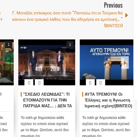
Previous
;
Γ. Μεταξάς επίκαιρος όσο ποτέ: “Πιστεύω ότι οι Τούρκοι θα
Η
κάνουν ένα τραγικό λάθος που θα οδηγήσει σε εμπλοκή... ”
(ΒΙΝΤΕΟ)
1
1
"ΣΧΕΔΙΟ ΛΕΩΝΙΔΑΣ": ΤΙ
ΑΥΤΑ ΤΡΕΜΟΥΝ! Οι
ΕΤΟΙΜΑΖΟΥΝ ΓΙΑ ΤΗΝ
Έλληνες και η Άγνωστη
ΠΑΤΡΙΔΑ ΜΑΣ... ; ΔΕΝ ΤΑ
Ιερατική σχέση!(ΒΙΝΤΕΟ)
ΕΙΠΕ ΤΥΧΑΙΑ ΣΤΙΣ
13/11/2015...
Το iokh.gr δημοσιεύει κάθε
Το iokh.gr δημοσιεύει κάθε
σχόλιο το οποίο είναι σχετικό
σχόλιο το οποίο είναι σχετικό
με το θέμα. Ωστόσο, αυτό δεν
με το θέμα. Ωστόσο, αυτό δεν
σημαίνει ότι...
σημαίνει ότι...