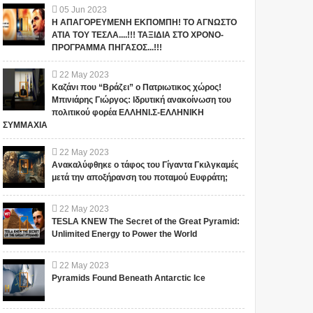
05
Jun
2023
Η ΑΠΑΓΟΡΕΥΜΕΝΗ ΕΚΠΟΜΠΗ! ΤΟ ΑΓΝΩΣΤΟ
ΑΤΙΑ ΤΟΥ ΤΕΣΛΑ....!!! ΤΑΞΙΔΙΑ ΣΤΟ ΧΡΟΝΟ-
ΠΡΟΓΡΑΜΜΑ ΠΗΓΑΣΟΣ...!!!
22
May
2023
Καζάνι που “Βράζει” ο Πατριωτικος χώρος!
Μπινιάρης Γιώργος: Ιδρυτική ανακοίνωση του
πολιτικού φορέα ΕΛΛΗΝΙ.Σ-ΕΛΛΗΝΙΚΗ
ΣΥΜΜΑΧΙΑ
22
May
2023
Ανακαλύφθηκε ο τάφος του Γίγαντα Γκιλγκαμές
μετά την αποξήρανση του ποταμού Ευφράτη;
22
May
2023
TESLA KNEW The Secret of the Great Pyramid:
Unlimited Energy to Power the World
22
May
2023
Pyramids Found Beneath Antarctic Ice