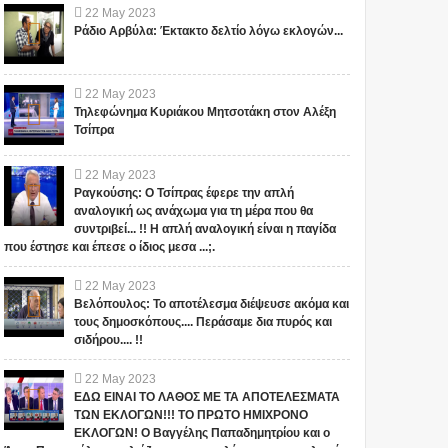
22
May
2023
Ράδιο Αρβύλα: Έκτακτο δελτίο λόγω εκλογών...
22
May
2023
Τηλεφώνημα Κυριάκου Μητσοτάκη στον Αλέξη
Τσίπρα
22
May
2023
Ραγκούσης: Ο Τσίπρας έφερε την απλή
αναλογική ως ανάχωμα για τη μέρα που θα
συντριβεί... !! Η απλή αναλογική είναι η παγίδα
που έστησε και έπεσε ο ίδιος μεσα ...;.
22
May
2023
Βελόπουλος: Το αποτέλεσμα διέψευσε ακόμα και
τους δημοσκόπους.... Περάσαμε δια πυρός και
σιδήρου.... !!
22
May
2023
ΕΔΩ ΕΙΝΑΙ ΤΟ ΛΑΘΟΣ ΜΕ ΤΑ ΑΠΟΤΕΛΕΣΜΑΤΑ
ΤΩΝ ΕΚΛΟΓΩΝ!!! ΤΟ ΠΡΩΤΟ ΗΜΙΧΡΟΝΟ
ΕΚΛΟΓΩΝ! Ο Βαγγέλης Παπαδημητρίου και ο