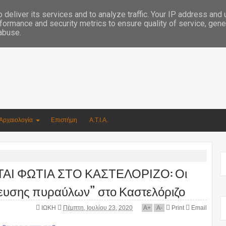
Συγγραφέας Νικόλαος Αργυρίου
deliver its services and to analyze traffic. Your IP address and
formance and security metrics to ensure quality of service, gen
 abuse.
Αρχαιολογία
Επιστήμη
Α.Τ.Ι.Α.
ΤΑΙ ΦΩΤΙΑ ΣΤΟ ΚΑΣΤΕΛΟΡΙΖΟ: Οι
ξευσης πυραύλων” στο Καστελόριζο
ΙΩΚΗ
Πέμπτη, Ιουλίου 23, 2020
A
+
A
-
Print
Email