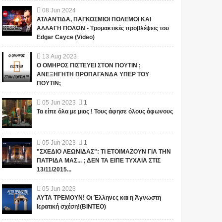
08
Jun
2024
ΑΤΛΑΝΤΙΔΑ, ΠΑΓΚΟΣΜΙΟΙ ΠΟΛΕΜΟΙ ΚΑΙ
ΑΛΛΑΓΗ ΠΟΛΩΝ - Τρομακτικές προβλέψεις του
Edgar Cayce (Video)
13
Aug
2023
Ο ΟΜΗΡΟΣ ΠΙΣΤΕΥΕΙ ΣΤΟΝ ΠΟΥΤΙΝ ;
ΑΝΕΞΗΓΗΤΗ ΠΡΟΠΑΓΑΝΔΑ ΥΠΕΡ ΤΟΥ
ΠΟΥΤΙΝ;
05
Jun
2023
1
Τα είπε όλα με μιας ! Τους άφησε όλους άφωνους
05
Jun
2023
1
"ΣΧΕΔΙΟ ΛΕΩΝΙΔΑΣ": ΤΙ ΕΤΟΙΜΑΖΟΥΝ ΓΙΑ ΤΗΝ
ΠΑΤΡΙΔΑ ΜΑΣ... ; ΔΕΝ ΤΑ ΕΙΠΕ ΤΥΧΑΙΑ ΣΤΙΣ
13/11/2015...
05
Jun
2023
ΑΥΤΑ ΤΡΕΜΟΥΝ! Οι Έλληνες και η Άγνωστη
Ιερατική σχέση!(ΒΙΝΤΕΟ)