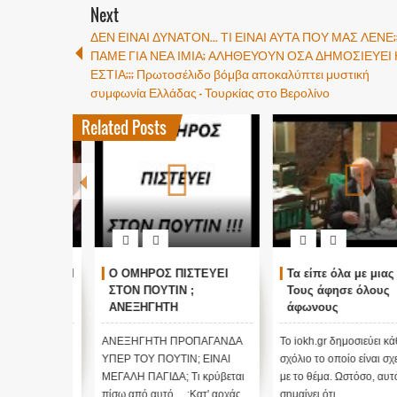
Next
ΔΕΝ ΕΙΝΑΙ ΔΥΝΑΤΟΝ... ΤΙ ΕΙΝΑΙ ΑΥΤΑ ΠΟΥ ΜΑΣ ΛΕΝΕ;
ΠΑΜΕ ΓΙΑ ΝΕΑ ΙΜΙΑ; ΑΛΗΘΕΥΟΥΝ ΟΣΑ ΔΗΜΟΣΙΕΥΕΙ 
ΕΣΤΙΑ;;; Πρωτοσέλιδο βόμβα αποκαλύπτει μυστική
συμφωνία Ελλάδας – Τουρκίας στο Βερολίνο
Related Posts
ΓΚΟΣΜΙΟΙ
Ο ΟΜΗΡΟΣ ΠΙΣΤΕΥΕΙ
Τα είπε όλα με μιας !
ΑΛΛΑΓΗ
ΣΤΟΝ ΠΟΥΤΙΝ ;
Τους άφησε όλους
τικές
ΑΝΕΞΗΓΗΤΗ
άφωνους
 Edgar
ΠΡΟΠΑΓΑΝΔΑ ΥΠΕΡ ΤΟΥ
ΠΟΥΤΙΝ;
ι κάθε
ΑΝΕΞΗΓΗΤΗ ΠΡΟΠΑΓΑΝΔΑ
Το iokh.gr δημοσιεύει κάθε
ι σχετικό
ΥΠΕΡ ΤΟΥ ΠΟΥΤΙΝ; ΕΙΝΑΙ
σχόλιο το οποίο είναι σχετικό
 αυτό δεν
ΜΕΓΑΛΗ ΠΑΓΙΔΑ; Τι κρύβεται
με το θέμα. Ωστόσο, αυτό δεν
πίσω από αυτό ....;Κατ' αρχάς...
σημαίνει ότι...