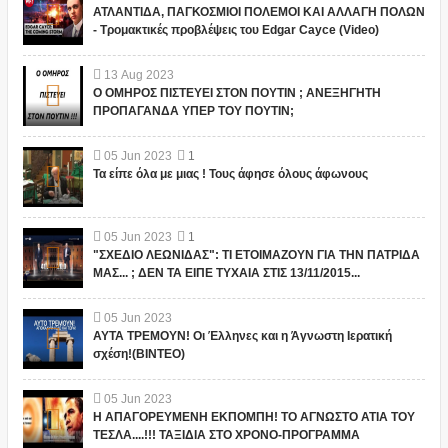
ΑΤΛΑΝΤΙΔΑ, ΠΑΓΚΟΣΜΙΟΙ ΠΟΛΕΜΟΙ ΚΑΙ ΑΛΛΑΓΗ ΠΟΛΩΝ
- Τρομακτικές προβλέψεις του Edgar Cayce (Video)
13
Aug
2023
Ο ΟΜΗΡΟΣ ΠΙΣΤΕΥΕΙ ΣΤΟΝ ΠΟΥΤΙΝ ; ΑΝΕΞΗΓΗΤΗ
ΠΡΟΠΑΓΑΝΔΑ ΥΠΕΡ ΤΟΥ ΠΟΥΤΙΝ;
05
Jun
2023
1
Τα είπε όλα με μιας ! Τους άφησε όλους άφωνους
05
Jun
2023
1
"ΣΧΕΔΙΟ ΛΕΩΝΙΔΑΣ": ΤΙ ΕΤΟΙΜΑΖΟΥΝ ΓΙΑ ΤΗΝ ΠΑΤΡΙΔΑ
ΜΑΣ... ; ΔΕΝ ΤΑ ΕΙΠΕ ΤΥΧΑΙΑ ΣΤΙΣ 13/11/2015...
05
Jun
2023
ΑΥΤΑ ΤΡΕΜΟΥΝ! Οι Έλληνες και η Άγνωστη Ιερατική
σχέση!(ΒΙΝΤΕΟ)
05
Jun
2023
Η ΑΠΑΓΟΡΕΥΜΕΝΗ ΕΚΠΟΜΠΗ! ΤΟ ΑΓΝΩΣΤΟ ΑΤΙΑ ΤΟΥ
ΤΕΣΛΑ....!!! ΤΑΞΙΔΙΑ ΣΤΟ ΧΡΟΝΟ-ΠΡΟΓΡΑΜΜΑ