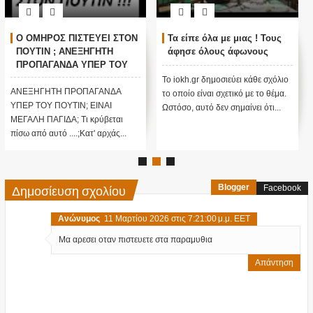
Ο ΟΜΗΡΟΣ ΠΙΣΤΕΥΕΙ ΣΤΟΝ
Τα είπε όλα με μιας ! Τους
ΠΟΥΤΙΝ ; ΑΝΕΞΗΓΗΤΗ
άφησε όλους άφωνους
ΠΡΟΠΑΓΑΝΔΑ ΥΠΕΡ ΤΟΥ
ΠΟΥΤΙΝ;
Το iokh.gr δημοσιεύει κάθε σχόλιο
ΑΝΕΞΗΓΗΤΗ ΠΡΟΠΑΓΑΝΔΑ
το οποίο είναι σχετικό με το θέμα.
ΥΠΕΡ ΤΟΥ ΠΟΥΤΙΝ; ΕΙΝΑΙ
Ωστόσο, αυτό δεν σημαίνει ότι...
ΜΕΓΑΛΗ ΠΑΓΙΔΑ; Τι κρύβεται
πίσω από αυτό ....;Κατ' αρχάς...
Δημοσίευση σχολίου
Blogger
Facebook
Ανώνυμος
11 Μαρτίου 2026 στις 7:21:00 μ.μ. EET
Μα αρεσει οταν πιστευετε στα παραμυθια
Απάντηση