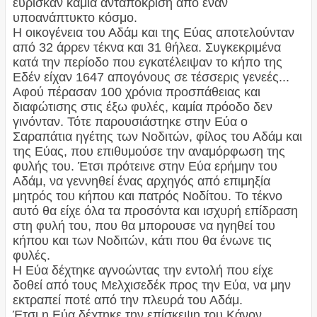
εύρισκαν καμία ανταπόκριση από έναν
υποανάπτυκτο κόσμο.
Η οικογένεια του Αδάμ και της Εύας αποτελούνταν
από 32 άρρεν τέκνα και 31 θήλεα. Συγκεκριμένα
κατά την περίοδο που εγκατέλειψαν το κήπο της
Εδέν είχαν 1647 απογόνους σε τέσσερις γενεές...
Αφού πέρασαν 100 χρόνια προσπάθειας και
διαφώτισης στις έξω φυλές, καμία πρόοδο δεν
γινόνταν. Τότε παρουσιάστηκε στην Εύα ο
Σαραπάτια ηγέτης των Νοδιτών, φίλος του Αδάμ και
της Εύας, που επιθυμούσε την αναμόρφωση της
φυλής του. Έτσι πρότεινε στην Εύα ερήμην του
Αδάμ, να γεννηθεί ένας αρχηγός από επιμηξία
μητρός του κήπου και πατρός Νοδίτου. Το τέκνο
αυτό θα είχε όλα τα προσόντα και ισχυρή επίδραση
στη φυλή του, που θα μπορουσε να ηγηθεί του
κήπου και των Νοδιτών, κάτι που θα ένωνε τις
φυλές.
Η Εύα δέχτηκε αγνοώντας την εντολή που είχε
δοθεί από τους Μελχισεδέκ προς την Εύα, να μην
εκτραπεί ποτέ από την πλευρά του Αδάμ.
Έτσι η Εύα δέχτηκε την επίσκεψη του Κάνον,