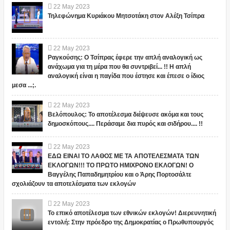
22
May
2023
Τηλεφώνημα Κυριάκου Μητσοτάκη στον Αλέξη Τσίπρα
22
May
2023
Ραγκούσης: Ο Τσίπρας έφερε την απλή αναλογική ως
ανάχωμα για τη μέρα που θα συντριβεί... !! Η απλή
αναλογική είναι η παγίδα που έστησε και έπεσε ο ίδιος
μεσα ...;.
22
May
2023
Βελόπουλος: Το αποτέλεσμα διέψευσε ακόμα και τους
δημοσκόπους.... Περάσαμε δια πυρός και σιδήρου.... !!
22
May
2023
ΕΔΩ ΕΙΝΑΙ ΤΟ ΛΑΘΟΣ ΜΕ ΤΑ ΑΠΟΤΕΛΕΣΜΑΤΑ ΤΩΝ
ΕΚΛΟΓΩΝ!!! ΤΟ ΠΡΩΤΟ ΗΜΙΧΡΟΝΟ ΕΚΛΟΓΩΝ! Ο
Βαγγέλης Παπαδημητρίου και ο Άρης Πορτοσάλτε
σχολιάζουν τα αποτελέσματα των εκλογών
22
May
2023
Το επικό αποτέλεσμα των εθνικών εκλογών! Διερευνητική
εντολή: Στην πρόεδρο της Δημοκρατίας ο Πρωθυπουργός