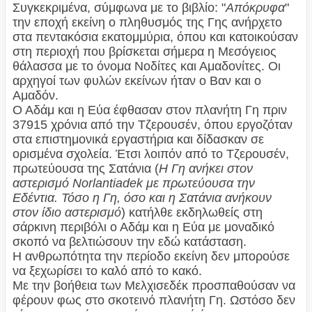
Συγκεκριμένα, σύμφωνα με το βιβλίο: "
Απόκρυφα
"
την εποχή εκείνη ο πληθυσμός της Γης ανήρχετο
στα πεντακόσια εκατομμύρια, όπου και κατοικούσαν
στη περιοχή που βρίσκεται σήμερα η Μεσόγειος
θάλασσα με το όνομα Νοδίτες και Αμαδονίτες. Οι
αρχηγοί των φυλών εκείνων ήταν ο Βαν και ο
Αμαδόν.
Ο Αδάμ και η Εύα έφθασαν στον πλανήτη Γη πριν
37915 χρόνια από την Τζερουσέν, όπου εργοζόταν
στα επιστημονικά εργαστήρια και δίδασκαν σε
ορισμένα σχολεία. Έτσι λοιπόν από το Τζερουσέν,
πρωτεύουσα της Σατάνια (
Η Γη ανήκει στον
αστερισμό Norlantiadek με πρωτεύουσα την
Εδέντια. Τόσο η Γη, όσο και η Σατάνια ανήκουν
στον ίδιο αστερισμό
) κατήλθε εκδηλωθείς στη
σάρκινη περιβόλι ο Αδάμ και η Εύα με μοναδικό
σκοπό να βελτιώσουν την εδώ κατάσταση.
Η ανθρωπότητα την περίοδο εκείνη δεν μπορούσε
να ξεχωρίσει το καλό από το κακό.
Με την βοήθεια των Μελχισεδέκ προσπαθούσαν να
φέρουν φως στο σκοτεινό πλανήτη Γη. Ωστόσο δεν