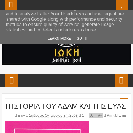
This site uses cookies from Google to deliver its services
and to analyze traffic. Your IP address and user-agent are
shared with Google along with performance and security
metrics to ensure quality of service, generate usage
statistics, and to detect and address abuse.
LEARN MORE
GOT IT
Η ΙΣΤΟΡΙΑ ΤΟΥ ΑΔΑΜ ΚΑΙ ΤΗΣ ΕΥΑΣ
argy
Σάββατο, Οκτωβρίου 24, 2009
1
A
+
A
-
Print
Email