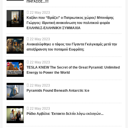
ΠΗΓΑΣΟΣ...!!!
22
May
2023
Καζάνι που “Βράζει” ο Πατριωτικος χώρος! Μπινιάρης
Γιώργος: Ιδρυτική ανακοίνωση του πολιτικού φορέα
ΕΛΛΗΝΙ.Σ-ΕΛΛΗΝΙΚΗ ΣΥΜΜΑΧΙΑ
22
May
2023
Ανακαλύφθηκε ο τάφος του Γίγαντα Γκιλγκαμές μετά την
αποξήρανση του ποταμού Ευφράτη;
22
May
2023
TESLA KNEW The Secret of the Great Pyramid: Unlimited
Energy to Power the World
22
May
2023
Pyramids Found Beneath Antarctic Ice
22
May
2023
Ράδιο Αρβύλα: Έκτακτο δελτίο λόγω εκλογών...