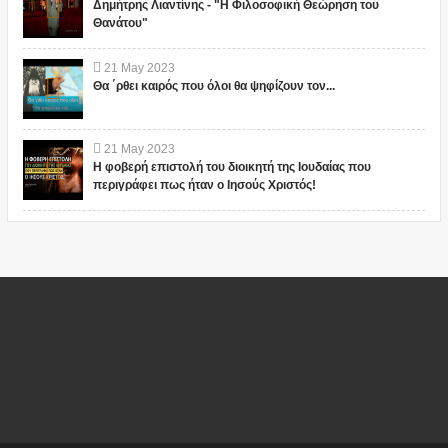
Δημήτρης Λιαντίνης - "Η Φιλοσοφική Θεώρηση του
Θανάτου"
21
May
2023
Θα ΄ρθει καιρός που όλοι θα ψηφίζουν τον...
21
May
2023
Η φοβερή επιστολή του διοικητή της Ιουδαίας που
περιγράφει πως ήταν ο Ιησούς Χριστός!