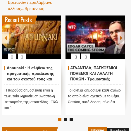
Βρετανών περιελάμβανε
άλλους... Βρετανούς
Recent Posts
Η αλήθεια της
ΑΤΛΑΝΤΙΔΑ, ΠΑΓΚΟΣΜΙΟΙ
Ο ΟΜΗΡΟΣ Π
ής προέλευσης
ΠΟΛΕΜΟΙ ΚΑΙ ΑΛΛΑΓΗ
ΠΟΥΤΙΝ ; ΑΝ
οπού τους και
ΠΟΛΩΝ - Τρομακτικές
ΠΡΟΠΑΓΑΝΔΑ
ειτουργίας μας
προβλέψεις του Edgar
ΠΟΥΤΙΝ;
Cayce (Video)
οσίευση είναι η
Το iokh.gr δημοσιεύει κάθε σχόλιο
ΑΝΕΞΗΓΗΤΗ Π
οσίευση:Αναστολή
το οποίο είναι σχετικό με το θέμα.
ΥΠΕΡ ΤΟΥ ΠΟΥΤΙ
ς ιστοσελίδας...Εδώ
Ωστόσο, αυτό δεν σημαίνει ότι...
ΜΕΓΑΛΗ ΠΑΓΙΔΑ; 
πίσω από αυτό ....
Blogger
Facebook