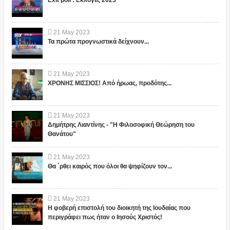
Exit poll : Εκλογές 2023
21
May
2023
Τα πρώτα προγνωστικά δείχνουν...
21
May
2023
ΧΡΟΝΗΣ ΜΙΣΣΙΟΣ! Από ήρωας, προδότης...
21
May
2023
Δημήτρης Λιαντίνης - "Η Φιλοσοφική Θεώρηση του
Θανάτου"
21
May
2023
Θα ΄ρθει καιρός που όλοι θα ψηφίζουν τον...
21
May
2023
Η φοβερή επιστολή του διοικητή της Ιουδαίας που
περιγράφει πως ήταν ο Ιησούς Χριστός!