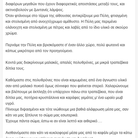
διαφόρων μεγεθών που έχουν διαφορετικές αποστάσεις μεταξύ τους, και
ακτινοβολούν με ζωντανές λάμψεις.
Όταν φτάνουμε στο τέρμα της αίθουσας αντικρίζουμε μια Πύλη, φτιαγμένη
και στολισμένη από ανοιχτόχρωμο αμέθυστο. Η Πύλη μας περιμένει
ολάνοιχτη και στολισμένη με πέτρες και λαβές από το ίδιο υλικό σε σκούρο
χρώμα.
Περνάμε την Πύλη και βρισκόμαστε σ' έναν άλλο χώρο, πολύ φωτεινό και
κάπως μικρότερο από τον προηγούμενο.
Κοντά μας διακρίνουμε μαλακές, απαλές πολυθρόνες, με μικρά τραπεζάκια
δίπλα τους.
Καθόμαστε στις πολυθρόνες που είναι καμωμένες από ένα άγνωστο υλικό
σαν από μαλακό πυκνό όμως σύννεφο που φαίνεται στερεό. Χαλαρώνουμε
και βλέπουμε με έκπληξη ότι υπάρχουν πάνω στα τραπεζάκια, που είναι
δίπλα μας, ποτήρια κρυστάλλινα και καράφες γεμάτες μ' ένα ωραίο μωβ
υγρό.
Πίνουμε διψασμένοι και τότε νιώθουμε μια βαθιά αλάφρωση μέσα μας, σαν
κάτι να μας ξέπλυνε το σώμα μας εσωτερικά.
Έχουμε πάντα σώμα, έστω κι αν είναι λεπτό και αιθερικό….
Αισθανόμαστε σαν κάτι να κυκλοφορεί μέσα μας από το κεφάλι μέχρι τα κάτω