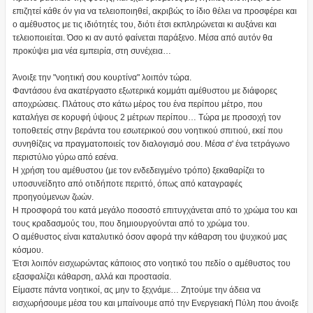
επιζητεί κάθε όν για να τελειοποιηθεί, ακριβώς το ίδιο θέλει να προσφέρει και
ο αμέθυστος με τις ιδιότητές του, διότι έτσι εκπληρώνεται κι αυξάνει και
τελειοποιείται. Όσο κι αν αυτό φαίνεται παράξενο. Μέσα από αυτόν θα
προκύψει μια νέα εμπειρία, στη συνέχεια…
Άνοιξε την "νοητική σου κουρτίνα" λοιπόν τώρα.
Φαντάσου ένα ακατέργαστο εξωτερικά κομμάτι αμέθυστου με διάφορες
αποχρώσεις. Πλάτους στο κάτω μέρος του ένα περίπου μέτρο, που
καταλήγει σε κορυφή ύψους 2 μέτρων περίπου… Τώρα με προσοχή τον
τοποθετείς στην βεράντα του εσωτερικού σου νοητικού σπιτιού, εκεί που
συνηθίζεις να πραγματοποιείς τον διαλογισμό σου. Μέσα σ' ένα τετράγωνο
περιστύλιο γύρω από εσένα.
Η χρήση του αμέθυστου (με τον ενδεδειγμένο τρόπο) ξεκαθαρίζει το
υποσυνείδητο από οτιδήποτε περιττό, όπως από καταγραφές
προηγούμενων ζωών.
Η προσφορά του κατά μεγάλο ποσοστό επιτυγχάνεται από το χρώμα του και
τους κραδασμούς του, που δημιουργούνται από το χρώμα του.
Ο αμέθυστος είναι καταλυτικό όσον αφορά την κάθαρση του ψυχικού μας
κόσμου.
Έτσι λοιπόν εισχωρώντας κάποιος στο νοητικό του πεδίο ο αμέθυστος του
εξασφαλίζει κάθαρση, αλλά και προστασία.
Είμαστε πάντα νοητικοί, ας μην το ξεχνάμε… Ζητούμε την άδεια να
εισχωρήσουμε μέσα του και μπαίνουμε από την Ενεργειακή Πύλη που άνοιξε