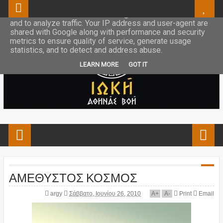
This site uses cookies from Google to deliver its services
and to analyze traffic. Your IP address and user-agent are
shared with Google along with performance and security
metrics to ensure quality of service, generate usage
statistics, and to detect and address abuse.
LEARN MORE
GOT IT
ΑΜΕΘΥΣΤΟΣ ΚΟΣΜΟΣ
argy
Σάββατο, Ιουνίου 26, 2010
A
+
A
-
Print
Email