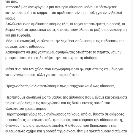
για μας.
Μπροστά μας αντικρίζουμε μια πελώρια αίθουσα. Μένουμε "έκπληκτοι"…
κατανοώντας ότι το κομμάτι του αμέθυστου είναι μα πύλη για έναν βιολετί
κόσμο.
Απλώνεται ένας αμέθυστος κόσμος εδώ, οι τοίχοι τα πατώματα, η οροφή, οι
βωμοί γεμάτοι αρωματικά φυτά, κι εκπέμπουν όλα αυτά μαζί μια ανακούφιση
και μια ευφορία.
Μένουμε σιωπηλοί, νιώθοντας την λαχτάρα να βιώσουμε τις επιδράσεις της
μαγικής αυτής αίθουσας.
Αφηνόμαστε να μας γαληνέψει, αφαιρώντας οτιδήποτε το περιττό, να μην
μπορεί τίποτε να μας διακόψει την υπέροχη αυτή αίσθηση.
Μέσα σ' αυτόν τον χώρο που εισχωρήσαμε δεν ήλθαμε απλώς και μόνο για
να τον γνωρίσουμε, αλλά για κάτι περισσότερο….
Προχωρώντας θα διαπιστώσουμε πως υπάρχουν και άλλες αίθουσες.
Περπατούμε σιωπηλοί ως το βάθος της αίθουσας που μείναμε και δεχόμαστε
τις ακτινοβολίες με τις αποχρώσεις και τις διακυμάνσεις αυτού του
γλυκύτατου χρωματισμού.
Παρατηρούμε γύρω τους ανάγλυφους τοίχους, από αμέθυστο σε διάφορες
παραστάσεις και εσωτερικούς φωτισμούς που κοσμούν την αίθουσα αυτή,
δίνοντάς της μια υπερκόσμια λάμψη. Η αίθουσα που βρισκόμαστε έχει
ελλειψοειδές σχήμα και η οροφή της διακοσμείται με αρκετά ουράνια σώματα