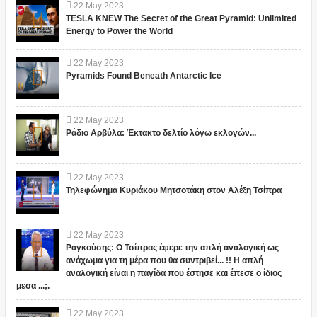
22
May
2023
TESLA KNEW The Secret of the Great Pyramid: Unlimited
Energy to Power the World
22
May
2023
Pyramids Found Beneath Antarctic Ice
22
May
2023
Ράδιο Αρβύλα: Έκτακτο δελτίο λόγω εκλογών...
22
May
2023
Τηλεφώνημα Κυριάκου Μητσοτάκη στον Αλέξη Τσίπρα
22
May
2023
Ραγκούσης: Ο Τσίπρας έφερε την απλή αναλογική ως
ανάχωμα για τη μέρα που θα συντριβεί... !! Η απλή
αναλογική είναι η παγίδα που έστησε και έπεσε ο ίδιος
μεσα ...;.
22
May
2023