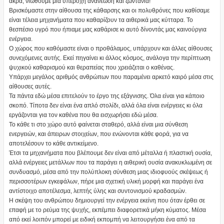
άκρα, νιώθουμε μια υπέροχη ανανέωση και ζωντάνια!
Βρισκόμαστε στην αίθουσα της κάθαρσης και οι πολυθρόνες που καθίσαμε
είναι τέλεια μηχανήματα που καθαρίζουν τα αιθερικά μας κύτταρα. Το
θεσπέσιο υγρό που ήπιαμε μας καθάρισε κι αυτό δίνοντάς μας καινούργια
ενέργεια.
Ο χώρος που καθόμαστε είναι ο προθάλαμος, υπάρχουν και άλλες αίθουσες
συνεχόμενες αυτής. Εκεί πηγαίνει κι άλλος κόσμος, ανάλογα την περίπτωση
ψυχικού καθαρισμού και θεραπείας που χρειάζεται ο καθένας.
Υπάρχει μεγάλος αριθμός ανθρώπων που παραμένει αρκετό καιρό μέσα στις
αίθουσες αυτές.
Τα πάντα εδώ μέσα επιτελούν το έργο της εξάγνισης. Όλα είναι για κάποιο
σκοπό. Τίποτα δεν είναι ένα απλό στολίδι, αλλά όλα είναι ενέργειες κι όλα
εργάζονται για τον καθένα που θα εισχωρήσει εδώ μέσα.
Το κάθε τι στο χώρο αυτό φαίνεται σταθερό, αλλά είναι μια σύνθεση
ενεργειών, και άπειρων στοιχείων, που ενώνονται κάθε φορά, για να
αποτελέσουν το κάθε αντικείμενο.
Έτσι τα μηχανήματα που βλέπουμε δεν είναι από μέταλλα ή πλαστική ουσία,
αλλά ενέργειες μετάλλων που τα παράγει η αιθερική ουσία ανακυκλωμένη σε
συνδυασμό, μέσα από την πολύπλοκη σύνθεση μιας ιδιοφυούς σκέψεως ή
περισσοτέρων εγκεφάλων, πήρε μια σχετική υλική μορφή και παράγει ένα
αντίστοιχο αποτέλεσμα, λεπτής ύλης και συντονισμού κραδασμών.
Η σκέψη του ανθρώπου δημιουργεί την ενέργεια εκείνη που όταν έρθει σε
επαφή με το ρεύμα της ψυχής, εκπέμπει διαφορετικά μήκη κύματος. Μέσα
από εκεί λοιπόν μπορεί με ειδική εκπομπή να λειτουργήσει ένα από τα