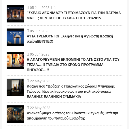
05
Jun
2023
1
"ΣΧΕΔΙΟ ΛΕΩΝΙΔΑΣ": ΤΙ ΕΤΟΙΜΑΖΟΥΝ ΓΙΑ ΤΗΝ ΠΑΤΡΙΔΑ
ΜΑΣ... ; ΔΕΝ ΤΑ ΕΙΠΕ ΤΥΧΑΙΑ ΣΤΙΣ 13/11/2015...
05
Jun
2023
ΑΥΤΑ ΤΡΕΜΟΥΝ! Οι Έλληνες και η Άγνωστη Ιερατική
σχέση!(ΒΙΝΤΕΟ)
05
Jun
2023
Η ΑΠΑΓΟΡΕΥΜΕΝΗ ΕΚΠΟΜΠΗ! ΤΟ ΑΓΝΩΣΤΟ ΑΤΙΑ ΤΟΥ
ΤΕΣΛΑ....!!! ΤΑΞΙΔΙΑ ΣΤΟ ΧΡΟΝΟ-ΠΡΟΓΡΑΜΜΑ
ΠΗΓΑΣΟΣ...!!!
22
May
2023
Καζάνι που “Βράζει” ο Πατριωτικος χώρος! Μπινιάρης
Γιώργος: Ιδρυτική ανακοίνωση του πολιτικού φορέα
ΕΛΛΗΝΙ.Σ-ΕΛΛΗΝΙΚΗ ΣΥΜΜΑΧΙΑ
22
May
2023
Ανακαλύφθηκε ο τάφος του Γίγαντα Γκιλγκαμές μετά την
αποξήρανση του ποταμού Ευφράτη;