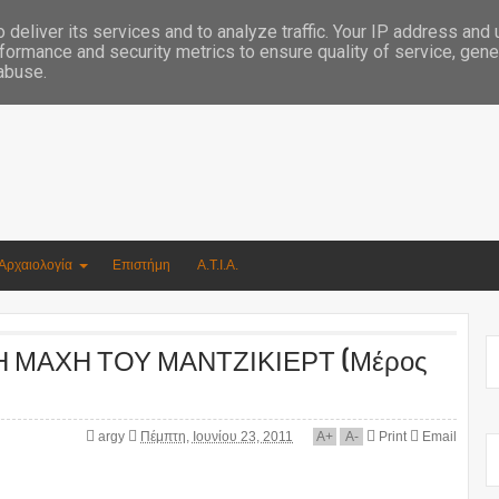
Συγγραφέας Νικόλαος Αργυρίου
deliver its services and to analyze traffic. Your IP address and
formance and security metrics to ensure quality of service, gen
 abuse.
Αρχαιολογία
Επιστήμη
Α.Τ.Ι.Α.
Η ΜΑΧΗ ΤΟΥ ΜΑΝΤΖΙΚΙΕΡΤ (Μέρος
argy
Πέμπτη, Ιουνίου 23, 2011
A
+
A
-
Print
Email