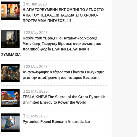
05
Jun
2023
Η ΑΠΑΓΟΡΕΥΜΕΝΗ ΕΚΠΟΜΠΗ! ΤΟ ΑΓΝΩΣΤΟ
ΑΤΙΑ ΤΟΥ ΤΕΣΛΑ....!!! ΤΑΞΙΔΙΑ ΣΤΟ ΧΡΟΝΟ-
ΠΡΟΓΡΑΜΜΑ ΠΗΓΑΣΟΣ...!!!
22
May
2023
Καζάνι που “Βράζει” ο Πατριωτικος χώρος!
Μπινιάρης Γιώργος: Ιδρυτική ανακοίνωση του
πολιτικού φορέα ΕΛΛΗΝΙ.Σ-ΕΛΛΗΝΙΚΗ
ΣΥΜΜΑΧΙΑ
22
May
2023
Ανακαλύφθηκε ο τάφος του Γίγαντα Γκιλγκαμές
μετά την αποξήρανση του ποταμού Ευφράτη;
22
May
2023
TESLA KNEW The Secret of the Great Pyramid:
Unlimited Energy to Power the World
22
May
2023
Pyramids Found Beneath Antarctic Ice