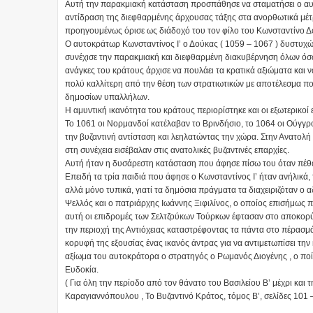
Αυτή την παρακμιακή κατάσταση προσπάθησε να σταματήσει ο αυτ
αντίδραση της διεφθαρμένης άρχουσας τάξης στα ανορθωτικά μέτ
προηγουμένως όρισε ως διάδοχό του τον φίλο του Κωνσταντίνο Δ
Ο αυτοκράτωρ Κωνσταντίνος Ι’ ο Δούκας ( 1059 – 1067 ) δυστυχώ
συνέχισε την παρακμιακή και διεφθαρμένη διακυβέρνηση όλων όσω
ανάγκες του κράτους άρχισε να πουλάει τα κρατικά αξιώματα και ν
πολύ καλλίτερη από την θέση των στρατιωτικών με αποτέλεσμα πο
δημοσίων υπαλλήλων.
Η αμυντική ικανότητα του κράτους περιορίστηκε και οι εξωτερικοί
Το 1061 οι Νορμανδοί κατέλαβαν το Βρινδήσιο, το 1064 οι Ούγγροι
την βυζαντινή αντίσταση και λεηλατώντας την χώρα. Στην Ανατολή 
στη συνέχεια εισέβαλαν στις ανατολικές βυζαντινές επαρχίες.
Αυτή ήταν η δυσάρεστη κατάσταση που άφησε πίσω του όταν πέθα
Επειδή τα τρία παιδιά που άφησε ο Κωνσταντίνος Ι’ ήταν ανήλικά
αλλά μόνο τυπικά, γιατί τα δημόσια πράγματα τα διαχειριζόταν ο
Ψελλός και ο πατριάρχης Ιωάννης Ξιφιλίνος, ο οποίος επισήμως
αυτή οι επιδρομές των Σελτζούκων Τούρκων έφτασαν στο αποκορύ
την περιοχή της Αντιόχειας καταστρέφοντας τα πάντα στο πέρασμά
κορυφή της εξουσίας ένας ικανός άντρας για να αντιμετωπίσει την
αξίωμα του αυτοκράτορα ο στρατηγός ο Ρωμανός Διογένης , ο ποίο
Ευδοκία.
( Για όλη την περίοδο από τον θάνατο του Βασιλείου Β’ μέχρι και
Καραγιαννόπουλου , Το Βυζαντινό Κράτος, τόμος Β’, σελίδες 101 