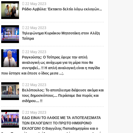
22
May
2023
Ράδιο Αρβύλα: Έκτακτο δελτίο λόγω εκλογών...
22
May
2023
Τηλεφώνημα Κυριάκου Μητσοτάκη στον Αλέξη
Τσίπρα
22
May
2023
Ραγκούσης: Ο Τσίπρας έφερε την απλή
αναλογική ως ανάχωμα για τη μέρα που θα
συντριβεί... !! Η απλή αναλογική είναι η παγίδα
που έστησε και έπεσε ο ίδιος μεσα ...;.
22
May
2023
Βελόπουλος: Το αποτέλεσμα διέψευσε ακόμα και
τους δημοσκόπους.... Περάσαμε δια πυρός και
σιδήρου.... !!
22
May
2023
ΕΔΩ ΕΙΝΑΙ ΤΟ ΛΑΘΟΣ ΜΕ ΤΑ ΑΠΟΤΕΛΕΣΜΑΤΑ
ΤΩΝ ΕΚΛΟΓΩΝ!!! ΤΟ ΠΡΩΤΟ ΗΜΙΧΡΟΝΟ
ΕΚΛΟΓΩΝ! Ο Βαγγέλης Παπαδημητρίου και ο