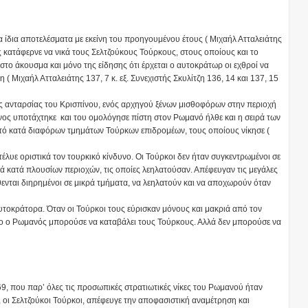
α ίδια αποτελέσματα με εκείνη του προηγουμένου έτους ( Μιχαήλ Ατταλειάτης
γένης κατάφερνε να νικά τους Σελτζούκους Τούρκους, στους οποίους και το
ο άκουσμα και μόνο της είδησης ότι έρχεται ο αυτοκράτωρ οι εχθροί να
 ( Μιχαήλ Ατταλειάτης 137, 7 κ. εξ. Συνεχιστής Σκυλίτζη 136, 14 και 137, 15
ης ανταρσίας του Κρισπίνου, ενός αρχηγού ξένων μισθοφόρων στην περιοχή
πίνος υποτάχτηκε και του ομολόγησε πίστη στον Ρωμανό ήλθε και η σειρά των
ατό κατά διαφόρων τμημάτων Τούρκων επιδρομέων, τους οποίους νίκησε (
έλυε οριστικά τον τουρκικό κίνδυνο. Οι Τούρκοι δεν ήταν συγκεντρωμένοι σε
κά κατά πλουσίων περιοχών, τις οποίες λεηλατούσαν. Απέφευγαν τις μεγάλες
θενται διηρημένοι σε μικρά τμήματα, να λεηλατούν και να αποχωρούν όταν
 αυτοκράτορα. Όταν οι Τούρκοι τους εύρισκαν μόνους και μακριά από τον
ο ο Ρωμανός μπορούσε να καταβάλει τους Τούρκους. Αλλά δεν μπορούσε να
9, που παρ’ όλες τις προσωπικές στρατιωτικές νίκες του Ρωμανού ήταν
, οι Σελτζούκοι Τούρκοι, απέφευγε την αποφασιστική αναμέτρηση και