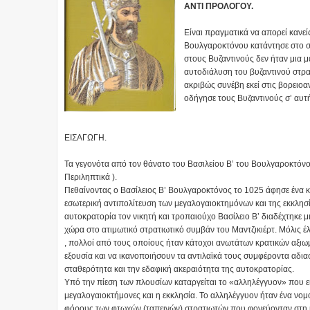
ΑΝΤΙ ΠΡΟΛΟΓΟΥ.
Είναι πραγματικά να απορεί κανεί
Βουλγαροκτόνου κατάντησε στο στ
στους Βυζαντινούς δεν ήταν μια μ
αυτοδιάλυση του βυζαντινού στρατ
ακριβώς συνέβη εκεί στις βορειοα
οδήγησε τους Βυζαντινούς σ’ αυτ
ΕΙΣΑΓΩΓΗ.
Τα γεγονότα από τον θάνατο του Βασιλείου Β’ του Βουλγαροκτόνου
Περιληπτικά ).
Πεθαίνοντας ο Βασίλειος Β’ Βουλγαροκτόνος το 1025 άφησε ένα κ
εσωτερική αντιπολίτευση των μεγαλογαιοκτημόνων και της εκκλησ
αυτοκρατορία τον νικητή και τροπαιούχο Βασίλειο Β’ διαδέχτηκε 
χώρα στο ατιμωτικό στρατιωτικό συμβάν του Μαντζικιέρτ. Μόλις 
, πολλοί από τους οποίους ήταν κάτοχοι ανωτάτων κρατικών αξιωμ
εξουσία και να ικανοποιήσουν τα αντιλαϊκά τους συμφέροντα αδιαφ
σταθερότητα και την εδαφική ακεραιότητα της αυτοκρατορίας.
Υπό την πίεση των πλουσίων καταργείται το «αλληλέγγυον» που εί
μεγαλογαιοκτήμονες και η εκκλησία. Το αλληλέγγυον ήταν ένα νο
φόρους των φτωχών (ταπεινών) στρατιωτών που φονεύονταν στη μ