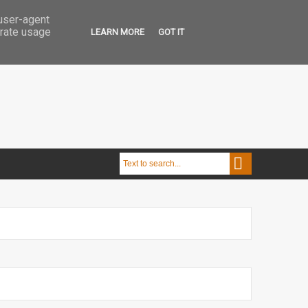
 user-agent
erate usage
LEARN MORE
GOT IT