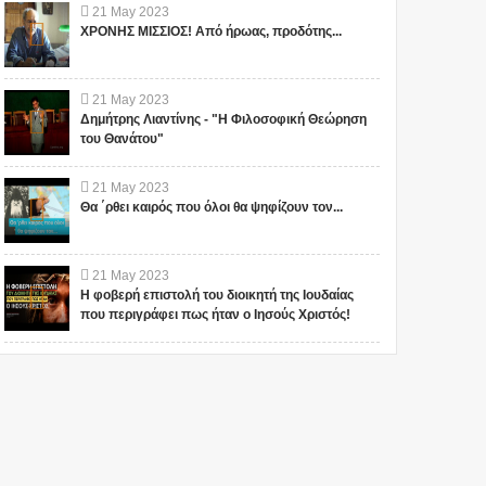
21
May
2023
ΧΡΟΝΗΣ ΜΙΣΣΙΟΣ! Από ήρωας, προδότης...
21
May
2023
Δημήτρης Λιαντίνης - "Η Φιλοσοφική Θεώρηση
του Θανάτου"
21
May
2023
Θα ΄ρθει καιρός που όλοι θα ψηφίζουν τον...
21
May
2023
Η φοβερή επιστολή του διοικητή της Ιουδαίας
που περιγράφει πως ήταν ο Ιησούς Χριστός!