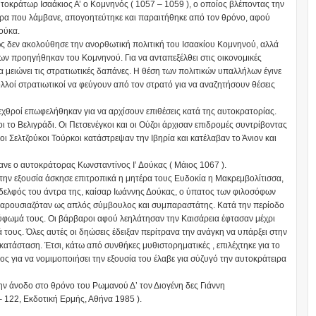
οκράτωρ Ισαάκιος Α’ ο Κομνηνός ( 1057 – 1059 ), ο οποίος βλέποντας την
ρα που λάμβανε, απογοητεύτηκε και παραιτήθηκε από τον θρόνο, αφού
ούκα.
ς δεν ακολούθησε την ανορθωτική πολιτική του Ισαακίου Κομνηνού, αλλά
ν προηγήθηκαν του Κομνηνού. Για να ανταπεξέλθει στις οικονομικές
α μειώνει τις στρατιωτικές δαπάνες. Η θέση των πολιτικών υπαλλήλων έγινε
λλοί στρατιωτικοί να φεύγουν από τον στρατό για να αναζητήσουν θέσεις
 εχθροί επωφελήθηκαν για να αρχίσουν επιθέσεις κατά της αυτοκρατορίας.
 το Βελιγράδι. Οι Πετσενέγκοι και οι Ούζοι άρχισαν επιδρομές συντρίβοντας
οι Σελτζούκοι Τούρκοι κατάστρεψαν την Ιβηρία και κατέλαβαν το Άνιον και
νε ο αυτοκράτορας Κωνσταντίνος Ι’ Δούκας ( Μάιος 1067 ).
, την εξουσία άσκησε επιτροπικά η μητέρα τους Ευδοκία η Μακρεμβολίτισσα,
 αδελφός του άντρα της, καίσαρ Ιωάννης Δούκας, ο ύπατος των φιλοσόφων
 παρουσιαζόταν ως απλός σύμβουλος και συμπαραστάτης. Κατά την περίοδο
φωμά τους. Οι βάρβαροι αφού λεηλάτησαν την Καισάρεια έφτασαν μέχρι
 τους. Όλες αυτές οι δηώσεις έδειξαν περίτρανα την ανάγκη να υπάρξει στην
 κατάσταση. Έτσι, κάτω από συνθήκες μυθιστορηματικές , επιλέχτηκε για το
ς για να νομιμοποιήσει την εξουσία του έλαβε για σύζυγό την αυτοκράτειρα
 την άνοδο στο θρόνο του Ρωμανού Δ’ τον Διογένη δες Γιάννη
– 122, Εκδοτική Ερμής, Αθήνα 1985 ).