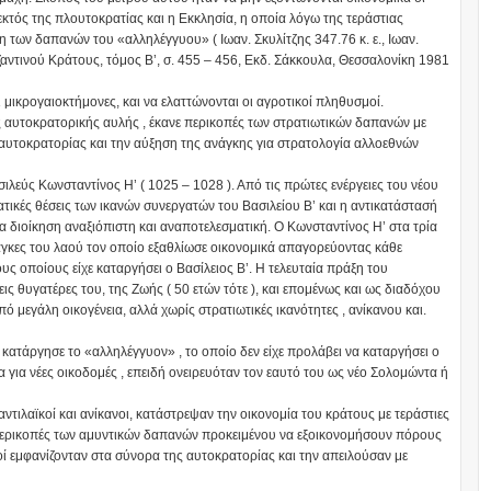
εκτός της πλουτοκρατίας και η Εκκλησία, η οποία λόγω της τεράστιας
 των δαπανών του «αλληλέγγυου» ( Ιωαν. Σκυλίτζης 347.76 κ. ε., Ιωαν.
υζαντινού Κράτους, τόμος Β’, σ. 455 – 456, Εκδ. Σάκκουλα, Θεσσαλονίκη 1981
μικρογαιοκτήμονες, και να ελαττώνονται οι αγροτικοί πληθυσμοί.
ς αυτοκρατορικής αυλής , έκανε περικοπές των στρατιωτικών δαπανών με
υτοκρατορίας και την αύξηση της ανάγκης για στρατολογία αλλοεθνών
σιλεύς Κωνσταντίνος Η’ ( 1025 – 1028 ). Από τις πρώτες ενέργειες του νέου
ικές θέσεις των ικανών συνεργατών του Βασιλείου Β’ και η αντικατάστασή
 διοίκηση αναξιόπιστη και αναποτελεσματική. Ο Κωνσταντίνος Η’ στα τρία
άγκες του λαού τον οποίο εξαθλίωσε οικονομικά απαγορεύοντας κάθε
ς οποίους είχε καταργήσει ο Βασίλειος Β’. Η τελευταία πράξη του
ις θυγατέρες του, της Ζωής ( 50 ετών τότε ), και επομένως και ως διαδόχου
εγάλη οικογένεια, αλλά χωρίς στρατιωτικές ικανότητες , ανίκανου και.
κατάργησε το «αλληλέγγυον» , το οποίο δεν είχε προλάβει να καταργήσει ο
 για νέες οικοδομές , επειδή ονειρευόταν τον εαυτό του ως νέο Σολομώντα ή
ιλαϊκοί και ανίκανοι, κατάστρεψαν την οικονομία του κράτους με τεράστιες
 περικοπές των αμυντικών δαπανών προκειμένου να εξοικονομήσουν πόρους
ροί εμφανίζονταν στα σύνορα της αυτοκρατορίας και την απειλούσαν με