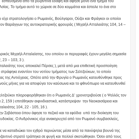
 εσπευσμένα από τα βυζαντινά εδάφη και άφησε μόνο ένα τμήμα του
ίας. Το τμήμα αυτό το χώρισε σε δύο κομμάτια και έστειλε το ένα στο
 είχε στρατολογήσει ο Ρωμανός, Βούλγαροι, Ούζοι και Φράγκοι οι οποίοι
τον Βαράγγων της αυτοκρατορικής φρουράς ( Μιχαήλ Ατταλειάτης 104, 14 –
ορικός Μιχαήλ Ατταλείατης, του οποίου οι περιγραφές έχουν μεγάλη σημασία
23 – 103, 3 ).
ταλειάτης τους αποκαλεί Πέρσες ), μετά από μια επιθετική προσποίηση
 στράφηκε εναντίον του νοτίου τμήματος των Σελτζούκων, το οποίο
 ίδιας της Αντιόχειας. Οπότε από την Φρυγία ο Ρωμανός κατευθύνθηκε προς
νούς μήνες για να αποφύγει τον καύσωνα και το φθινόπωρο να κατευθυνθεί
 Σελτζούκοι πληροφορήθηκαν ότι ο Ρωμανός Δ’ χρονοτριβούσε ( ο Ψελλός τον
2, 159 ) επιτέθηκαν αιφνιδιαστικά, κατάστρεψαν την Νεοκαισάρεια και
ειάτης 104, 22 - 105, 16 ).
ν Σεβάστεια όπου άφησε το πεζικό και τα εφόδια υπό την διοίκηση του
Ευδοκίας. Ο Ανδρόνικος είχε ανακηρυχτεί από τον Ρωμανό συμβασιλεύς,
σε να καταδιώκει τον εχθρό περνώντας μέσα από τα πανύψηλα βουνά της
βυζαντινό στρατό τράπηκα σε φυγή και πολλοί σκοτώθηκαν. Όσοι από τους