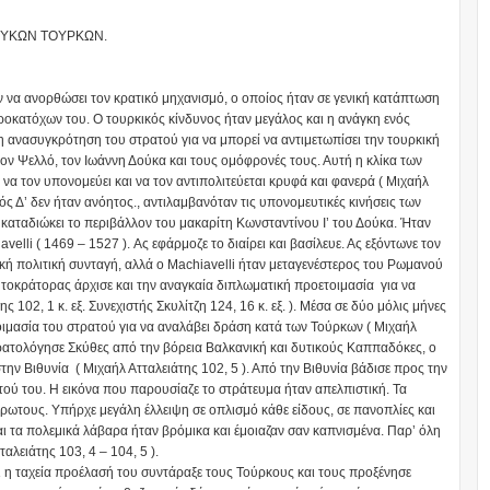
ΖΟΥΚΩΝ ΤΟΥΡΚΩΝ.
 να ανορθώσει τον κρατικό μηχανισμό, ο οποίος ήταν σε γενική κατάπτωση
ροκατόχων του. Ο τουρκικός κίνδυνος ήταν μεγάλος και η ανάγκη ενός
 ανασυγκρότηση του στρατού για να μπορεί να αντιμετωπίσει την τουρκική
 τον Ψελλό, τον Ιωάννη Δούκα και τους ομόφρονές τους. Αυτή η κλίκα των
α τον υπονομεύει και να τον αντιπολιτεύεται κρυφά και φανερά ( Μιχαήλ
ός Δ’ δεν ήταν ανόητος., αντιλαμβανόταν τις υπονομευτικές κινήσεις των
 καταδιώκει το περιβάλλον του μακαρίτη Κωνσταντίνου Ι’ του Δούκα. Ήταν
velli ( 1469 – 1527 ). Ας εφάρμοζε το διαίρει και βασίλευε. Ας εξόντωνε τον
κή πολιτική συνταγή, αλλά ο Machiavelli ήταν μεταγενέστερος του Ρωμανού
τοκράτορας άρχισε και την αναγκαία διπλωματική προετοιμασία για να
102, 1 κ. εξ. Συνεχιστής Σκυλίτζη 124, 16 κ. εξ. ). Μέσα σε δύο μόλις μήνες
μασία του στρατού για να αναλάβει δράση κατά των Τούρκων ( Μιχαήλ
τρατολόγησε Σκύθες από την βόρεια Βαλκανική και δυτικούς Καππαδόκες, ο
ην Βιθυνία ( Μιχαήλ Ατταλειάτης 102, 5 ). Από την Βιθυνία βάδισε προς την
ύ του. Η εικόνα που παρουσίαζε το στράτευμα ήταν απελπιστική. Τα
ρωτους. Υπήρχε μεγάλη έλλειψη σε οπλισμό κάθε είδους, σε πανοπλίες και
ι τα πολεμικά λάβαρα ήταν βρόμικα και έμοιαζαν σαν καπνισμένα. Παρ’ όλη
αλειάτης 103, 4 – 104, 5 ).
 η ταχεία προέλασή του συντάραξε τους Τούρκους και τους προξένησε