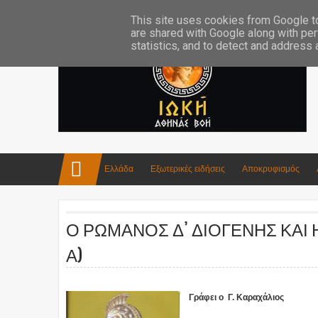
Επικοινωνία:info4iokh@gmail.com
Κατασκευές
Ποίηση
This site uses cookies from Google to 
are shared with Google along with per
statistics, and to detect and address
Ελλάδα
Εξωτερικές ειδήσεις
Αποκρυφισμός
Ο ΡΩΜΑΝΟΣ Δ’ ΔΙΟΓΕΝΗΣ ΚΑΙ 
Α)
Γράφει ο Γ. Καραχάλιος