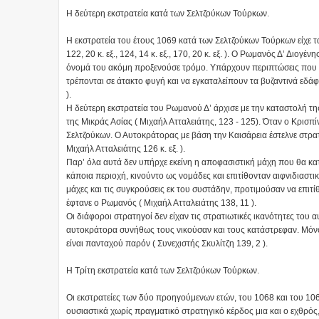
Η δεύτερη εκστρατεία κατά των Σελτζούκων Τούρκων.
Η εκστρατεία του έτους 1069 κατά των Σελτζούκων Τούρκων είχε τ
122, 20 κ. εξ., 124, 14 κ. εξ., 170, 20 κ. εξ. ). Ο Ρωμανός Δ’ Διο
όνομά του ακόμη προξενούσε τρόμο. Υπάρχουν περιπτώσεις που στ
τρέπονται σε άτακτο φυγή και να εγκαταλείπουν τα βυζαντινά εδάφη
).
Η δεύτερη εκστρατεία του Ρωμανού Δ’ άρχισε με την καταστολή τ
της Μικράς Ασίας ( Μιχαήλ Ατταλειάτης, 123 - 125). Όταν ο Κρισ
Σελτζούκων. Ο Αυτοκράτορας με βάση την Καισάρεια έστελνε στρ
Μιχαήλ Ατταλειάτης 126 κ. εξ. ).
Παρ’ όλα αυτά δεν υπήρχε εκείνη η αποφασιστική μάχη που θα κατ
κάποια περιοχή, κινούντο ως νομάδες και επιτίθονταν αιφνιδιαστι
μάχες και τις συγκρούσεις εκ του συστάδην, προτιμούσαν να επιτί
έφτανε ο Ρωμανός ( Μιχαήλ Ατταλειάτης 138, 11 ).
Οι διάφοροι στρατηγοί δεν είχαν τις στρατιωτικές ικανότητες του
αυτοκράτορα συνήθως τους νικούσαν και τους κατάστρεφαν. Μόν
είναι πανταχού παρόν ( Συνεχιστής Σκυλίτζη 139, 2 ).
Η Τρίτη εκστρατεία κατά των Σελτζούκων Τούρκων.
Οι εκστρατείες των δύο προηγούμενων ετών, του 1068 και του 106
ουσιαστικά χωρίς πραγματικό στρατηγικό κέρδος μια και ο εχθρός