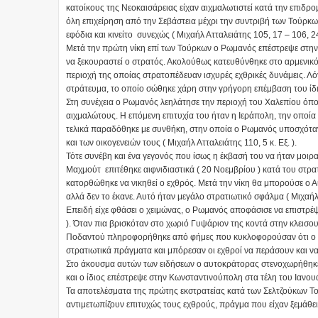
κατοίκους της Νεοκαισάρειας είχαν αιχμαλωτιστεί κατά την επι
όλη επιχείρηση από την Σεβάστεια μέχρι την συντριβή των Τούρκω
εφόδια και κινείτο συνεχώς ( Μιχαήλ Ατταλειάτης 105, 17 – 106, 24
Μετά την πρώτη νίκη επί των Τούρκων ο Ρωμανός επέστρεψε στην 
να ξεκουραστεί ο στρατός. Ακολούθως κατευθύνθηκε στο αρμενικό
περιοχή της οποίας στρατοπέδευαν ισχυρές εχθρικές δυνάμεις. Λό
στράτευμα, το οποίο σώθηκε χάρη στην γρήγορη επέμβαση του ίδιου
Στη συνέχεια ο Ρωμανός λεηλάτησε την περιοχή του Χαλεπίου όπ
αιχμαλώτους. Η επόμενη επιτυχία του ήταν η Ιεράπολη, την οποία
τελικά παραδόθηκε με συνθήκη, στην οποία ο Ρωμανός υποσχόταν 
και των οικογενειών τους ( Μιχαήλ Ατταλειάτης 110, 5 κ. Εξ. ).
Τότε συνέβη και ένα γεγονός που ίσως η έκβασή του να ήταν μοιρ
Μαχμούτ επιτέθηκε αιφνιδιαστικά ( 20 Νοεμβρίου ) κατά του στ
κατορθώθηκε να νικηθεί ο εχθρός. Μετά την νίκη θα μπορούσε ο Αυ
αλλά δεν το έκανε. Αυτό ήταν μεγάλο στρατιωτικό σφάλμα ( Μιχαήλ 
Επειδή είχε φθάσει ο χειμώνας, ο Ρωμανός αποφάσισε να επιστρέψει
). Όταν πια βρισκόταν στο χωριό Γυψάριον της κοντά στην κλεισου
Ποδαντού πληροφορήθηκε από φήμες που κυκλοφορούσαν ότι ο διο
στρατιωτικά πράγματα και μπόρεσαν οι εχθροί να περάσουν και να 
Στο άκουσμα αυτών των ειδήσεων ο αυτοκράτορας στενοχωρήθηκε
και ο ίδιος επέστρεψε στην Κωνσταντινούπολη στα τέλη του Ιανουά
Τα αποτελέσματα της πρώτης εκστρατείας κατά των Σελτζούκων Τού
αντιμετωπίζουν επιτυχώς τους εχθρούς, πράγμα που είχαν ξεμάθε