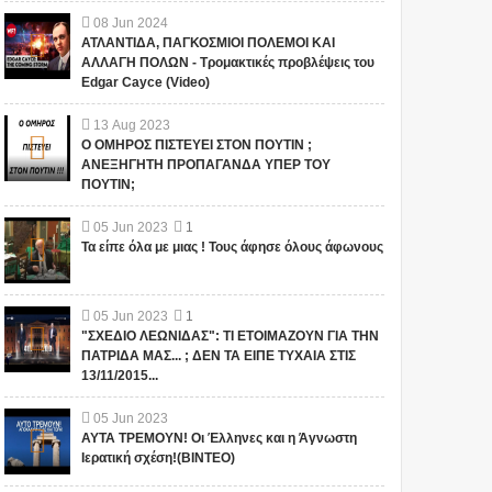
08
Jun
2024
ΑΤΛΑΝΤΙΔΑ, ΠΑΓΚΟΣΜΙΟΙ ΠΟΛΕΜΟΙ ΚΑΙ
ΑΛΛΑΓΗ ΠΟΛΩΝ - Τρομακτικές προβλέψεις του
Edgar Cayce (Video)
13
Aug
2023
Ο ΟΜΗΡΟΣ ΠΙΣΤΕΥΕΙ ΣΤΟΝ ΠΟΥΤΙΝ ;
ΑΝΕΞΗΓΗΤΗ ΠΡΟΠΑΓΑΝΔΑ ΥΠΕΡ ΤΟΥ
ΠΟΥΤΙΝ;
05
Jun
2023
1
Τα είπε όλα με μιας ! Τους άφησε όλους άφωνους
05
Jun
2023
1
"ΣΧΕΔΙΟ ΛΕΩΝΙΔΑΣ": ΤΙ ΕΤΟΙΜΑΖΟΥΝ ΓΙΑ ΤΗΝ
ΠΑΤΡΙΔΑ ΜΑΣ... ; ΔΕΝ ΤΑ ΕΙΠΕ ΤΥΧΑΙΑ ΣΤΙΣ
13/11/2015...
05
Jun
2023
ΑΥΤΑ ΤΡΕΜΟΥΝ! Οι Έλληνες και η Άγνωστη
Ιερατική σχέση!(ΒΙΝΤΕΟ)