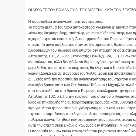
ΟΙ ΑΓΩΝΕΣ ΤΟΥ ΡΩΜΑΝΟΥ Δ’ ΤΟΥ ΔΙΟΓΕΝΗ ΚΑΤΑ ΤΩΝ ΣΕΛΤ
Η προσπάθεια ανασυγκρότησης του κράτους.
Το πρώτο μέλημα του νέου αυτοκράτορα Ρωμανού Δ’ Διογένη ήταν
λόγω της διεφθαρμένης, σπάταλης και αντιλαϊκής πολιτικής των π
ισχυρού στρατού επιτακτική. Άμεση φροντίδα του Ρωμανού ήταν η
απειλή. Το μόνο σφάλμα του ήταν ότι διατήρησε στις θέσεις τους,
ευνοουμένων του παλαιού καθεστώτος δεν σταμάτησε ούτε στιγμή ν
Ατταλειάτης 101, 21 – 22. Συνεχιστής Σκυλίτζη 124, 11 ). Ο Ρωμαν
αντιπάλων του, αλλά δεν ήθελε να δημιουργήσει την εντύπωση ότι
μέγα λάθος του αυτή η τακτική, όπως θα έλεγε και ο Niccolo Machia
Ιωάννη Δούκα και ας εξαγόραζε τον Ψελλό. Σοφή και αποτελεσματι
Δ’. Εκτός από την προσπάθεια ανασυγκρότησης του στρατού ο αυ
αναλάβει δράση κατά των Σελτζούκων Τούρκων ( Μιχαήλ Ατταλειάτης 
από την άνοδό του στο θρόνο ο Ρωμανός ολοκλήρωσε την προετοι
Ατταλειάτης 102, 5 ). Για την ενίσχυση του στρατού ο Ρωμανός σ
ίδιος δε επικεφαλής της αυτοκρατορικής φρουράς κατευθύνθηκε στ
Φρυγία, όπου ήταν ο τόπος συγκέντρωσης του συνόλου του στρατο
τάγματα απαρτίζονταν από λίγους οπλίτες πεινασμένους και απλή
πολεμικά άλογα. Το ηθικό των στρατιωτών ήταν πεσμένο, ακόμη κα
αυτή την απελπιστική εικόνα ο Ρωμανός δεν πτοήθηκε ( Μιχαήλ Αττ
Η παρουσία του Ρωμανού επικεφαλής του βυζαντινού στρατού και