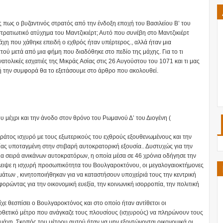
ς πως ο βυζαντινός στρατός από την ένδοξη εποχή του Βασιλείου Β’ του
ρατιωτικό ατύχημα του Μαντζικιέρτ; Αυτό που συνέβη στο Μαντζικιέρτ
άχη που χάθηκε επειδή ο εχθρός ήταν υπέρτερος., αλλά ήταν μια
ού μετά από μια φήμη που διαδόθηκε στο πεδίο της μάχης. Για το τι
νατολικές εσχατιές της Μικράς Ασίας στις 26 Αυγούστου του 1071 και τι μας
ή την συμφορά θα το εξετάσουμε στο άρθρο που ακολουθεί.
 μέχρι και την άνοδο στον θρόνο του Ρωμανού Δ’ του Διογένη (
ράτος ισχυρό με τους εξωτερικούς του εχθρούς εξουθενωμένους και την
ίας υποταγμένη στην στιβαρή αυτοκρατορική εξουσία.. Δυστυχώς για την
μια σειρά ανικάνων αυτοκρατόρων, η οποία μέσα σε 46 χρόνια οδήγησε την
έλειψε η ισχυρή προσωπικότητα του Βουλγαροκτόνου, οι μεγαλογαιοκτήμονες
άτων , κινητοποιήθηκαν για να καταστήσουν υποχείριά τους την κεντρική
ορώντας για την οικονομική ευεξία, την κοινωνική ισορροπία, την πολιτική
χε θεσπίσει ο Βουλγαροκτόνος και στο οποίο ήταν αντίθετοι οι
μοθετικό μέτρο που ανάγκαζε τους πλουσίους (ισχυρούς) να πληρώνουν τους
άχη. Σκοπός του μέτρου αυτού ήταν να μην εξοντώνονται οικονομικά οι