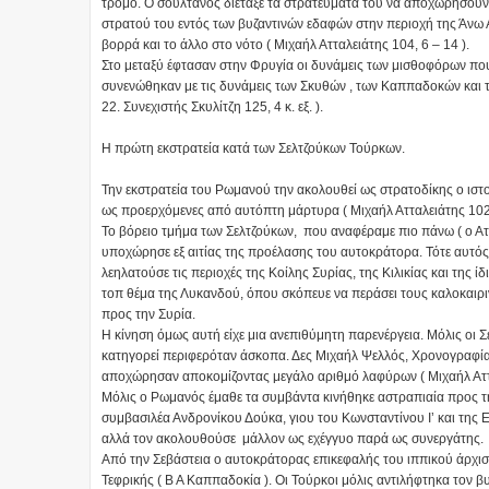
τρόμο. Ο σουλτάνος διέταξε τα στρατεύματά του να αποχωρήσουν
στρατού του εντός των βυζαντινών εδαφών στην περιοχή της Άνω Ασ
βορρά και το άλλο στο νότο ( Μιχαήλ Ατταλειάτης 104, 6 – 14 ).
Στο μεταξύ έφτασαν στην Φρυγία οι δυνάμεις των μισθοφόρων που
συνενώθηκαν με τις δυνάμεις των Σκυθών , των Καππαδοκών και 
22. Συνεχιστής Σκυλίτζη 125, 4 κ. εξ. ).
Η πρώτη εκστρατεία κατά των Σελτζούκων Τούρκων.
Την εκστρατεία του Ρωμανού την ακολουθεί ως στρατοδίκης ο ιστ
ως προερχόμενες από αυτόπτη μάρτυρα ( Μιχαήλ Ατταλειάτης 102, 
Το βόρειο τμήμα των Σελτζούκων, που αναφέραμε πιο πάνω ( ο Ατ
υποχώρησε εξ αιτίας της προέλασης του αυτοκράτορα. Τότε αυτός
λεηλατούσε τις περιοχές της Κοίλης Συρίας, της Κιλικίας και της
τοπ θέμα της Λυκανδού, όπου σκόπευε να περάσει τους καλοκαιρι
προς την Συρία.
Η κίνηση όμως αυτή είχε μια ανεπιθύμητη παρενέργεια. Μόλις οι
κατηγορεί περιφερόταν άσκοπα. Δες Μιχαήλ Ψελλός, Χρονογραφία 
αποχώρησαν αποκομίζοντας μεγάλο αριθμό λαφύρων ( Μιχαήλ Ατταλ
Μόλις ο Ρωμανός έμαθε τα συμβάντα κινήθηκε αστραπιαία προς τη
συμβασιλέα Ανδρονίκου Δούκα, γιου του Κωνσταντίνου Ι’ και της 
αλλά τον ακολουθούσε μάλλον ως εχέγγυο παρά ως συνεργάτης.
Από την Σεβάστεια ο αυτοκράτορας επικεφαλής του ιππικού άρχι
Τεφρικής ( Β Α Καππαδοκία ). Οι Τούρκοι μόλις αντιλήφτηκα τον 