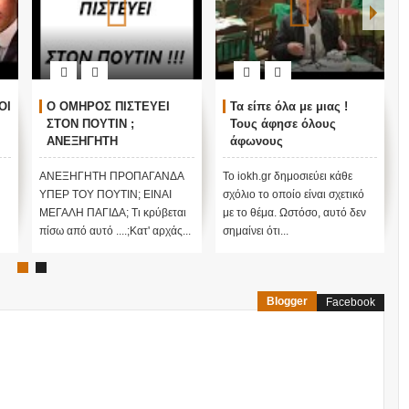
ΟΙ
Ο ΟΜΗΡΟΣ ΠΙΣΤΕΥΕΙ
Τα είπε όλα με μιας !
ΣΤΟΝ ΠΟΥΤΙΝ ;
Τους άφησε όλους
ΑΝΕΞΗΓΗΤΗ
άφωνους
ΠΡΟΠΑΓΑΝΔΑ ΥΠΕΡ ΤΟΥ
ΠΟΥΤΙΝ;
ΑΝΕΞΗΓΗΤΗ ΠΡΟΠΑΓΑΝΔΑ
Το iokh.gr δημοσιεύει κάθε
ΥΠΕΡ ΤΟΥ ΠΟΥΤΙΝ; ΕΙΝΑΙ
σχόλιο το οποίο είναι σχετικό
ΜΕΓΑΛΗ ΠΑΓΙΔΑ; Τι κρύβεται
με το θέμα. Ωστόσο, αυτό δεν
πίσω από αυτό ....;Κατ' αρχάς...
σημαίνει ότι...
Blogger
Facebook