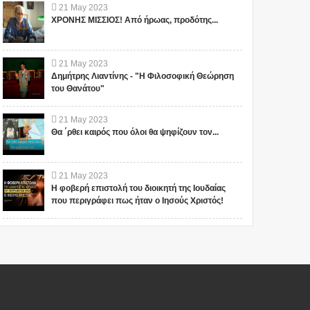
21
May
2023
ΧΡΟΝΗΣ ΜΙΣΣΙΟΣ! Από ήρωας, προδότης...
21
May
2023
Δημήτρης Λιαντίνης - "Η Φιλοσοφική Θεώρηση
του Θανάτου"
21
May
2023
Θα ΄ρθει καιρός που όλοι θα ψηφίζουν τον...
21
May
2023
Η φοβερή επιστολή του διοικητή της Ιουδαίας
που περιγράφει πως ήταν ο Ιησούς Χριστός!