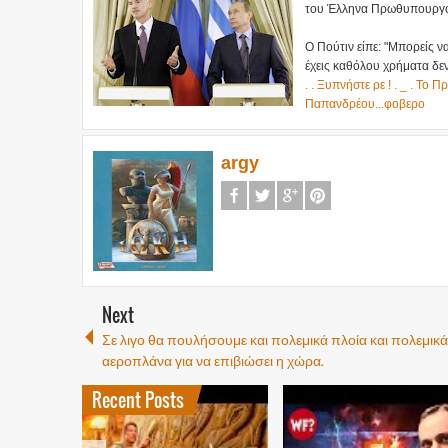
του Έλληνα Πρωθυπουργο
Ο Πούτιν είπε: "Μπορείς ν
έχεις καθόλου χρήματα δεν 
. . Ξυπνήστε ρε ! . _ . Τ
Παπανδρέου...φοβερο
argy
Next
Σε λιγο θα πουλήσουμε και πολεμικά πλοία και πολεμικά
αεροπλάνα για να επιβιώσει η χώρα.
Recent Posts