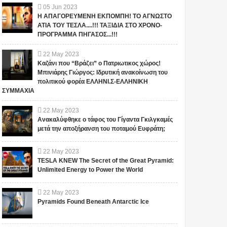
05
Jun
2023
Η ΑΠΑΓΟΡΕΥΜΕΝΗ ΕΚΠΟΜΠΗ! ΤΟ ΑΓΝΩΣΤΟ
ΑΤΙΑ ΤΟΥ ΤΕΣΛΑ....!!! ΤΑΞΙΔΙΑ ΣΤΟ ΧΡΟΝΟ-
ΠΡΟΓΡΑΜΜΑ ΠΗΓΑΣΟΣ...!!!
22
May
2023
Καζάνι που “Βράζει” ο Πατριωτικος χώρος!
Μπινιάρης Γιώργος: Ιδρυτική ανακοίνωση του
πολιτικού φορέα ΕΛΛΗΝΙ.Σ-ΕΛΛΗΝΙΚΗ
ΣΥΜΜΑΧΙΑ
22
May
2023
Ανακαλύφθηκε ο τάφος του Γίγαντα Γκιλγκαμές
μετά την αποξήρανση του ποταμού Ευφράτη;
22
May
2023
TESLA KNEW The Secret of the Great Pyramid:
Unlimited Energy to Power the World
22
May
2023
Pyramids Found Beneath Antarctic Ice