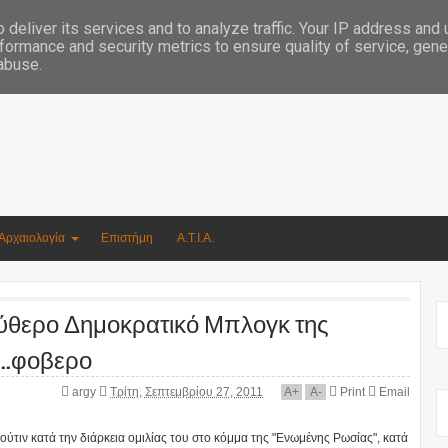
Συγγραφέας Νικόλαος Αργυρίου
deliver its services and to analyze traffic. Your IP address and
formance and security metrics to ensure quality of service, gen
 abuse.
Αρχαιολογία
Επιστήμη
Α.Τ.Ι.Α.
Ελεύθερο Δημοκρατικό Μπλογκ της
..φοβερο
argy
Τρίτη, Σεπτεμβρίου 27, 2011
A
+
A
-
Print
Email
ύτιν κατά την διάρκεια ομιλίας του στο κόμμα της "Ενωμένης Ρωσίας", κατά