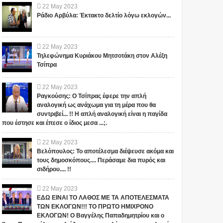
22
May
2023
Ράδιο Αρβύλα: Έκτακτο δελτίο λόγω εκλογών...
22
May
2023
Τηλεφώνημα Κυριάκου Μητσοτάκη στον Αλέξη
Τσίπρα
22
May
2023
Ραγκούσης: Ο Τσίπρας έφερε την απλή
αναλογική ως ανάχωμα για τη μέρα που θα
συντριβεί... !! Η απλή αναλογική είναι η παγίδα
που έστησε και έπεσε ο ίδιος μεσα ...;.
22
May
2023
Βελόπουλος: Το αποτέλεσμα διέψευσε ακόμα και
τους δημοσκόπους.... Περάσαμε δια πυρός και
σιδήρου.... !!
22
May
2023
ΕΔΩ ΕΙΝΑΙ ΤΟ ΛΑΘΟΣ ΜΕ ΤΑ ΑΠΟΤΕΛΕΣΜΑΤΑ
ΤΩΝ ΕΚΛΟΓΩΝ!!! ΤΟ ΠΡΩΤΟ ΗΜΙΧΡΟΝΟ
ΕΚΛΟΓΩΝ! Ο Βαγγέλης Παπαδημητρίου και ο