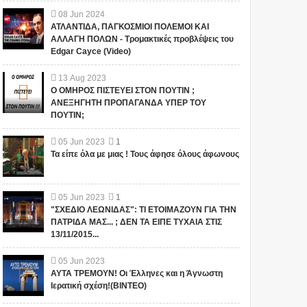
08
Jun
2024
ΑΤΛΑΝΤΙΔΑ, ΠΑΓΚΟΣΜΙΟΙ ΠΟΛΕΜΟΙ ΚΑΙ
ΑΛΛΑΓΗ ΠΟΛΩΝ - Τρομακτικές προβλέψεις του
Edgar Cayce (Video)
13
Aug
2023
"ΣΧΕΔΙΟ ΛΕΩΝΙΔΑΣ": ΤΙ
ΑΥΤΑ ΤΡΕΜΟΥΝ! Οι
Ο ΟΜΗΡΟΣ ΠΙΣΤΕΥΕΙ ΣΤΟΝ ΠΟΥΤΙΝ ;
ΕΤΟΙΜΑΖΟΥΝ ΓΙΑ ΤΗΝ
Έλληνες και η Άγνωστη
ΑΝΕΞΗΓΗΤΗ ΠΡΟΠΑΓΑΝΔΑ ΥΠΕΡ ΤΟΥ
ΠΑΤΡΙΔΑ ΜΑΣ... ; ΔΕΝ ΤΑ
Ιερατική σχέση!(ΒΙΝΤΕΟ)
ΠΟΥΤΙΝ;
ΕΙΠΕ ΤΥΧΑΙΑ ΣΤΙΣ
13/11/2015...
Το iokh.gr δημοσιεύει κάθε
Το iokh.gr δημοσιεύει κάθε
05
Jun
2023
1
σχόλιο το οποίο είναι σχετικό
σχόλιο το οποίο είναι σχετικό
Τα είπε όλα με μιας ! Τους άφησε όλους άφωνους
με το θέμα. Ωστόσο, αυτό δεν
με το θέμα. Ωστόσο, αυτό δεν
σημαίνει ότι...
σημαίνει ότι...
05
Jun
2023
1
"ΣΧΕΔΙΟ ΛΕΩΝΙΔΑΣ": ΤΙ ΕΤΟΙΜΑΖΟΥΝ ΓΙΑ ΤΗΝ
ΠΑΤΡΙΔΑ ΜΑΣ... ; ΔΕΝ ΤΑ ΕΙΠΕ ΤΥΧΑΙΑ ΣΤΙΣ
13/11/2015...
05
Jun
2023
ΑΥΤΑ ΤΡΕΜΟΥΝ! Οι Έλληνες και η Άγνωστη
Ιερατική σχέση!(ΒΙΝΤΕΟ)