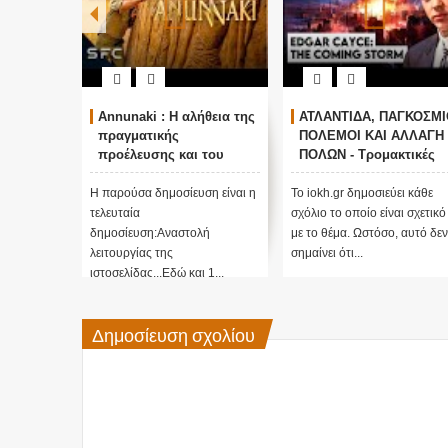
Annunaki : Η αλήθεια της
ΑΤΛΑΝΤΙΔΑ, ΠΑΓΚΟΣΜΙ
πραγματικής
ΠΟΛΕΜΟΙ ΚΑΙ ΑΛΛΑΓΗ
προέλευσης και του
ΠΟΛΩΝ - Τρομακτικές
σκοπού τους και
προβλέψεις του Edgar
αναστολή λειτουργίας
Cayce (Video)
Η παρούσα δημοσίευση είναι η
Το iokh.gr δημοσιεύει κάθε
μας ....
τελευταία
σχόλιο το οποίο είναι σχετικό
δημοσίευση:Αναστολή
με το θέμα. Ωστόσο, αυτό δεν
λειτουργίας της
σημαίνει ότι...
ιστοσελίδας...Εδώ και 1...
Δημοσίευση σχολίου