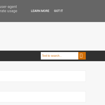
 user-agent
erate usage
LEARN MORE
GOT IT