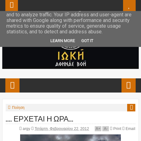
This site uses cookies from Google to deliver its services
and to analyze traffic. Your IP address and user-agent are
shared with Google along with performance and security
metrics to ensure quality of service, generate usage
statistics, and to detect and address abuse.
LEARN MORE
GOT IT
Ποίηση
.... ΕΡΧΕΤΑΙ Η ΩΡΑ...
argy
Τετάρτη, Φεβρουαρίου 22, 2012
A
+
A
-
Print
Email