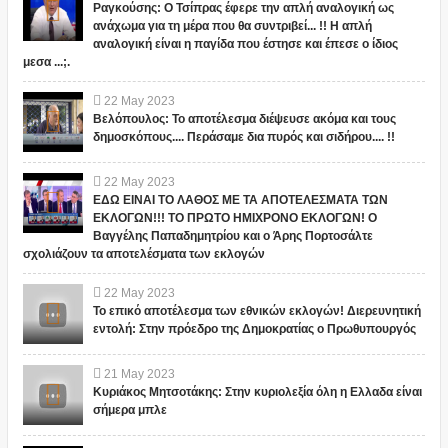
Ραγκούσης: Ο Τσίπρας έφερε την απλή αναλογική ως
ανάχωμα για τη μέρα που θα συντριβεί... !! Η απλή
αναλογική είναι η παγίδα που έστησε και έπεσε ο ίδιος
μεσα ...;.
22
May
2023
Βελόπουλος: Το αποτέλεσμα διέψευσε ακόμα και τους
δημοσκόπους.... Περάσαμε δια πυρός και σιδήρου.... !!
22
May
2023
ΕΔΩ ΕΙΝΑΙ ΤΟ ΛΑΘΟΣ ΜΕ ΤΑ ΑΠΟΤΕΛΕΣΜΑΤΑ ΤΩΝ
ΕΚΛΟΓΩΝ!!! ΤΟ ΠΡΩΤΟ ΗΜΙΧΡΟΝΟ ΕΚΛΟΓΩΝ! Ο
Βαγγέλης Παπαδημητρίου και ο Άρης Πορτοσάλτε
σχολιάζουν τα αποτελέσματα των εκλογών
22
May
2023
Το επικό αποτέλεσμα των εθνικών εκλογών! Διερευνητική
εντολή: Στην πρόεδρο της Δημοκρατίας ο Πρωθυπουργός
21
May
2023
Κυριάκος Μητσοτάκης: Στην κυριολεξία όλη η Ελλαδα είναι
σήμερα μπλε