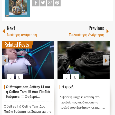
Next
Previous
Νεότερη ανάρτηση
Παλαιότερη Ανάρτηση
Related Posts
Ο Μπόμπιρας Jeffrey Li και
Η ψυχή
η Celine Tam !!! Δυο Παιδιά
θαύματα !!! Φοβερό...
Δίψασε η ψυχή κι εστάθη στο
Ακούσετε να Τραγουδάνε...
περιβόλι της καρδιάς σαν τα
θα Ανατριχιάσετε με την
Ο Jeffrey li & Celine Tam Δυο
πουλιά που βρέθηκαν σε μια π...
Φωνή τους.!!!
Παιδιά θαύματα με Σπάνια για την