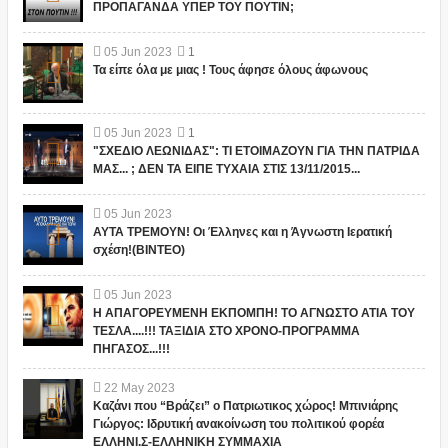
ΠΡΟΠΑΓΑΝΔΑ ΥΠΕΡ ΤΟΥ ΠΟΥΤΙΝ;
05
Jun
2023
1
Τα είπε όλα με μιας ! Τους άφησε όλους άφωνους
05
Jun
2023
1
"ΣΧΕΔΙΟ ΛΕΩΝΙΔΑΣ": ΤΙ ΕΤΟΙΜΑΖΟΥΝ ΓΙΑ ΤΗΝ ΠΑΤΡΙΔΑ
ΜΑΣ... ; ΔΕΝ ΤΑ ΕΙΠΕ ΤΥΧΑΙΑ ΣΤΙΣ 13/11/2015...
05
Jun
2023
ΑΥΤΑ ΤΡΕΜΟΥΝ! Οι Έλληνες και η Άγνωστη Ιερατική
σχέση!(ΒΙΝΤΕΟ)
05
Jun
2023
Η ΑΠΑΓΟΡΕΥΜΕΝΗ ΕΚΠΟΜΠΗ! ΤΟ ΑΓΝΩΣΤΟ ΑΤΙΑ ΤΟΥ
ΤΕΣΛΑ....!!! ΤΑΞΙΔΙΑ ΣΤΟ ΧΡΟΝΟ-ΠΡΟΓΡΑΜΜΑ
ΠΗΓΑΣΟΣ...!!!
22
May
2023
Καζάνι που “Βράζει” ο Πατριωτικος χώρος! Μπινιάρης
Γιώργος: Ιδρυτική ανακοίνωση του πολιτικού φορέα
ΕΛΛΗΝΙ.Σ-ΕΛΛΗΝΙΚΗ ΣΥΜΜΑΧΙΑ