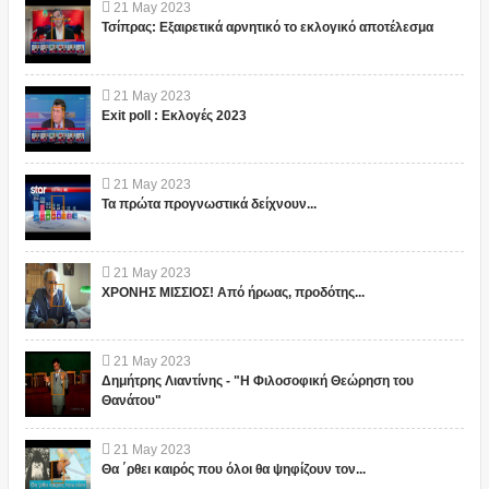
21
May
2023
Τσίπρας: Εξαιρετικά αρνητικό το εκλογικό αποτέλεσμα
21
May
2023
Exit poll : Εκλογές 2023
21
May
2023
Τα πρώτα προγνωστικά δείχνουν...
21
May
2023
ΧΡΟΝΗΣ ΜΙΣΣΙΟΣ! Από ήρωας, προδότης...
21
May
2023
Δημήτρης Λιαντίνης - "Η Φιλοσοφική Θεώρηση του
Θανάτου"
21
May
2023
Θα ΄ρθει καιρός που όλοι θα ψηφίζουν τον...