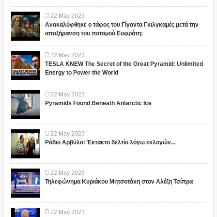
22
May
2023
Ανακαλύφθηκε ο τάφος του Γίγαντα Γκιλγκαμές μετά την
αποξήρανση του ποταμού Ευφράτη;
22
May
2023
TESLA KNEW The Secret of the Great Pyramid: Unlimited
Energy to Power the World
22
May
2023
Pyramids Found Beneath Antarctic Ice
22
May
2023
Ράδιο Αρβύλα: Έκτακτο δελτίο λόγω εκλογών...
22
May
2023
Τηλεφώνημα Κυριάκου Μητσοτάκη στον Αλέξη Τσίπρα
22
May
2023