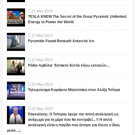
22
May
2023
TESLA KNEW The Secret of the Great Pyramid: Unlimited
Energy to Power the World
22
May
2023
Pyramids Found Beneath Antarctic Ice
22
May
2023
Ράδιο Αρβύλα: Έκτακτο δελτίο λόγω εκλογών...
22
May
2023
Τηλεφώνημα Κυριάκου Μητσοτάκη στον Αλέξη Τσίπρα
22
May
2023
Ραγκούσης: Ο Τσίπρας έφερε την απλή αναλογική ως
ανάχωμα για τη μέρα που θα συντριβεί... !! Η απλή
αναλογική είναι η παγίδα που έστησε και έπεσε ο ίδιος
μεσα ...;.