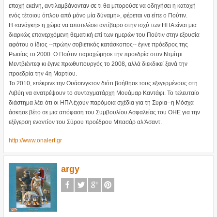
εποχή εκείνη, αντιλαμβάνονταν σε τι θα μπορούσε να οδηγήσει η κατοχή
ενός τέτοιου όπλου από μόνο μία δύναμη», φέρεται να είπε ο Πούτιν.
Η «ανάγκη» η χώρα να αποτελέσει αντίβαρο στην ισχύ των ΗΠΑ είναι μια
διαρκώς επανερχόμενη θεματική επί των ημερών του Πούτιν στην εξουσία
αφότου ο ίδιος --πρώην σοβιετικός κατάσκοπος-- έγινε πρόεδρος της
Ρωσίας το 2000. Ο Πούτιν παραχώρησε την προεδρία στον Ντμίτρι
Μεντβιέντεφ κι έγινε πρωθυπουργός το 2008, αλλά διεκδικεί ξανά την
προεδρία την 4η Μαρτίου.
Το 2010, επέκρινε την Ουάσινγκτον διότι βοήθησε τους εξεγερμένους στη
Λιβύη να ανατρέψουν το συνταγματάρχη Μουάμαρ Καντάφι. Το τελευταίο
διάστημα λέει ότι οι ΗΠΑ έχουν παρόμοια σχέδια για τη Συρία--η Μόσχα
άσκησε βέτο σε μια απόφαση του Συμβουλίου Ασφαλείας του ΟΗΕ για την
εξέγερση εναντίον του Σύρου προέδρου Μπασάρ αλ Άσαντ.
http://www.onalert.gr
argy