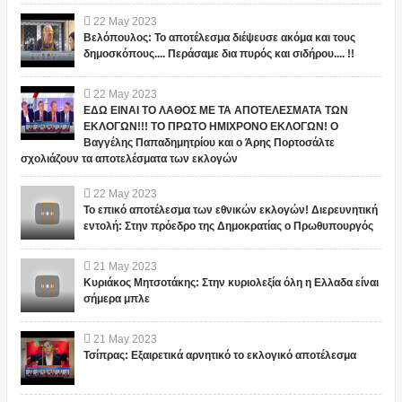
22
May
2023
Βελόπουλος: Το αποτέλεσμα διέψευσε ακόμα και τους
δημοσκόπους.... Περάσαμε δια πυρός και σιδήρου.... !!
22
May
2023
ΕΔΩ ΕΙΝΑΙ ΤΟ ΛΑΘΟΣ ΜΕ ΤΑ ΑΠΟΤΕΛΕΣΜΑΤΑ ΤΩΝ
ΕΚΛΟΓΩΝ!!! ΤΟ ΠΡΩΤΟ ΗΜΙΧΡΟΝΟ ΕΚΛΟΓΩΝ! Ο
Βαγγέλης Παπαδημητρίου και ο Άρης Πορτοσάλτε
σχολιάζουν τα αποτελέσματα των εκλογών
22
May
2023
Το επικό αποτέλεσμα των εθνικών εκλογών! Διερευνητική
εντολή: Στην πρόεδρο της Δημοκρατίας ο Πρωθυπουργός
21
May
2023
Κυριάκος Μητσοτάκης: Στην κυριολεξία όλη η Ελλαδα είναι
σήμερα μπλε
21
May
2023
Τσίπρας: Εξαιρετικά αρνητικό το εκλογικό αποτέλεσμα