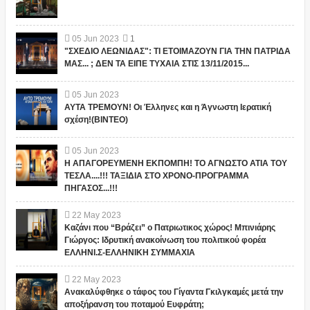
05
Jun
2023
1
"ΣΧΕΔΙΟ ΛΕΩΝΙΔΑΣ": ΤΙ ΕΤΟΙΜΑΖΟΥΝ ΓΙΑ ΤΗΝ ΠΑΤΡΙΔΑ
ΜΑΣ... ; ΔΕΝ ΤΑ ΕΙΠΕ ΤΥΧΑΙΑ ΣΤΙΣ 13/11/2015...
05
Jun
2023
ΑΥΤΑ ΤΡΕΜΟΥΝ! Οι Έλληνες και η Άγνωστη Ιερατική
σχέση!(ΒΙΝΤΕΟ)
05
Jun
2023
Η ΑΠΑΓΟΡΕΥΜΕΝΗ ΕΚΠΟΜΠΗ! ΤΟ ΑΓΝΩΣΤΟ ΑΤΙΑ ΤΟΥ
ΤΕΣΛΑ....!!! ΤΑΞΙΔΙΑ ΣΤΟ ΧΡΟΝΟ-ΠΡΟΓΡΑΜΜΑ
ΠΗΓΑΣΟΣ...!!!
22
May
2023
Καζάνι που “Βράζει” ο Πατριωτικος χώρος! Μπινιάρης
Γιώργος: Ιδρυτική ανακοίνωση του πολιτικού φορέα
ΕΛΛΗΝΙ.Σ-ΕΛΛΗΝΙΚΗ ΣΥΜΜΑΧΙΑ
22
May
2023
Ανακαλύφθηκε ο τάφος του Γίγαντα Γκιλγκαμές μετά την
αποξήρανση του ποταμού Ευφράτη;