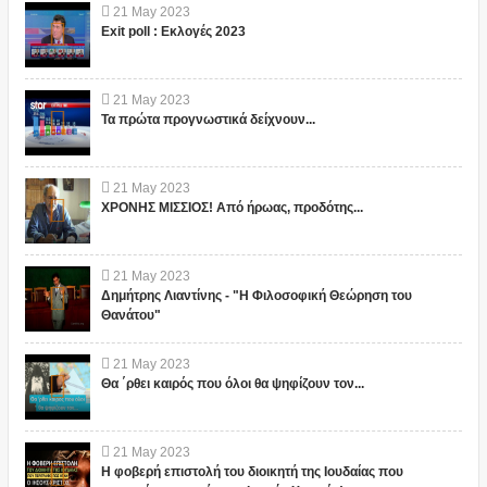
21
May
2023
Exit poll : Εκλογές 2023
21
May
2023
Τα πρώτα προγνωστικά δείχνουν...
21
May
2023
ΧΡΟΝΗΣ ΜΙΣΣΙΟΣ! Από ήρωας, προδότης...
21
May
2023
Δημήτρης Λιαντίνης - "Η Φιλοσοφική Θεώρηση του
Θανάτου"
21
May
2023
Θα ΄ρθει καιρός που όλοι θα ψηφίζουν τον...
21
May
2023
Η φοβερή επιστολή του διοικητή της Ιουδαίας που