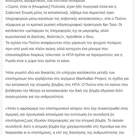
ανώτερους αξιωματικούς των ένοπλων δυνάμεων.
«Ξέρετε, όταν οι [Ηνωμένες] Πολιτείες είχαν ήδη πυρηνικά όπλα και η
Σοβιετική Ένωση μόλις τα κατασκεύαζε, λάβαμε ένα σημαντικό όγκο
πληροφοριών μέσω καναλιών της σοβιετικής κατασκοπείας», είπε ο Πούτιν,
σύμφωνα με το κρατικό ρωσικό ειδησεογραφικό πρακτορείο Itar-Tass. Οι
κατάσκοποι «μετέφεραν τις πληροφορίες όχι σε μικροφίλμ, αλλά
κυριολεκτικά σε βαλίτσες. Βαλίτσες!», πρόσθεσε ο ίδιος.
Τα σχόλια του Πούτιν αναφέρονταν στην χαραυγή του ψυχρού πολέμου,
πριν από μισό και πλέον αιώνα, αλλά αντηχούν ένα μήνυμα που
επαναλαμβάνει διαρκώς τελευταία: οι ΗΠΑ πρέπει να περιοριστούν, και η
Ρωσία είναι η χώρα που πρέπει το κάνει.
Ήταν γνωστό εδώ και δεκαετίες ότι υπήρχαν κατάσκοποι μεταξύ των
επιστημόνων που εργάζονταν στο λεγόμενο Manhattan Project, το σχέδιο για
την κατασκευή της ατομικής βόμβας στις ΗΠΑ. Ο Πούτιν είπε ότι εκείνοι που
βοήθησαν την Μόσχα να κατασκευάσει την δική της βόμβα έδρασαν διότι
ανησυχούσαν για την ανθρωπότητα.
«Ήταν η αφρόκρεμα του επιστημονικού κόσμου που είχε συγκεντρωθεί στην
Αμερική, και προσωπικά αποκόμισα την εντύπωση ότι συνειδητά [οι
επιστήμονες] μας έδωσαν πληροφορίες για την ατομική βόμβα. Το έκαναν
συνειδητά, διότι η ατομική βόμβα είχε χρησιμοποιηθεί στη Χιροσίμα και στο
Ναγκασάκι κι οι επιστήμονες, η ελίτ της διανόησης της ανθρωπότητας την