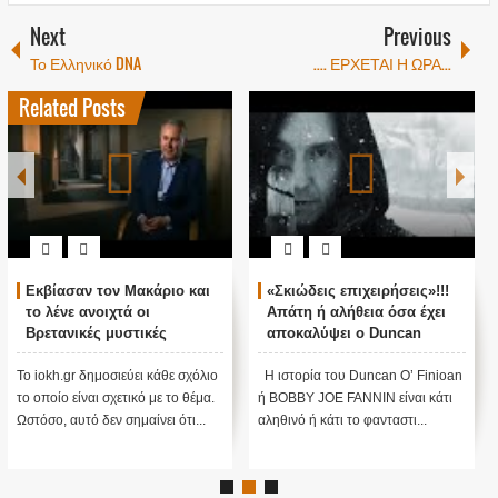
Next
Previous
Το Ελληνικό DNA
.... ΕΡΧΕΤΑΙ Η ΩΡΑ...
Related Posts
Εκβίασαν τον Μακάριο και
«Σκιώδεις επιχειρήσεις»!!!
το λένε ανοιχτά οι
Απάτη ή αλήθεια όσα έχει
Βρετανικές μυστικές
αποκαλύψει ο Duncan
υπηρεσίες...
O’Finioan ;;;
Το iokh.gr δημοσιεύει κάθε σχόλιο
Η ιστορία του Duncan O’ Finioan
το οποίο είναι σχετικό με το θέμα.
ή BOBBY JOE FANNIN είναι κάτι
Ωστόσο, αυτό δεν σημαίνει ότι...
αληθινό ή κάτι το φανταστι...