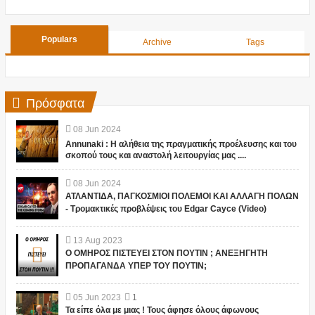
Populars
Archive
Tags
Πρόσφατα
08
Jun
2024
Annunaki : Η αλήθεια της πραγματικής προέλευσης και του
σκοπού τους και αναστολή λειτουργίας μας ....
08
Jun
2024
ΑΤΛΑΝΤΙΔΑ, ΠΑΓΚΟΣΜΙΟΙ ΠΟΛΕΜΟΙ ΚΑΙ ΑΛΛΑΓΗ ΠΟΛΩΝ
- Τρομακτικές προβλέψεις του Edgar Cayce (Video)
13
Aug
2023
Ο ΟΜΗΡΟΣ ΠΙΣΤΕΥΕΙ ΣΤΟΝ ΠΟΥΤΙΝ ; ΑΝΕΞΗΓΗΤΗ
ΠΡΟΠΑΓΑΝΔΑ ΥΠΕΡ ΤΟΥ ΠΟΥΤΙΝ;
05
Jun
2023
1
Τα είπε όλα με μιας ! Τους άφησε όλους άφωνους