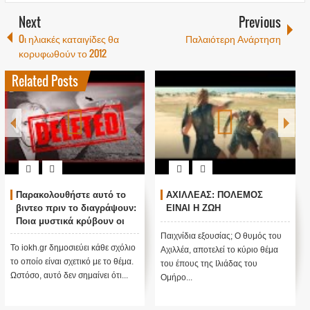
Next
Previous
Oι ηλιακές καταιγίδες θα
Παλαιότερη Ανάρτηση
κορυφωθούν το 2012
Related Posts
Παρακολουθήστε αυτό το
ΑΧΙΛΛΕΑΣ: ΠΟΛΕΜΟΣ
βιντεο πριν το διαγράψουν:
ΕΙΝΑΙ Η ΖΩΗ
Ποια μυστικά κρύβουν οι
πυραμίδες; Γιατί χτίστηκαν;
Παιχνίδια εξουσίας; Ο θυμός του
Το iokh.gr δημοσιεύει κάθε σχόλιο
Αχιλλέα, αποτελεί το κύριο θέμα
το οποίο είναι σχετικό με το θέμα.
του έπους της Ιλιάδας του
Ωστόσο, αυτό δεν σημαίνει ότι...
Ομήρο...