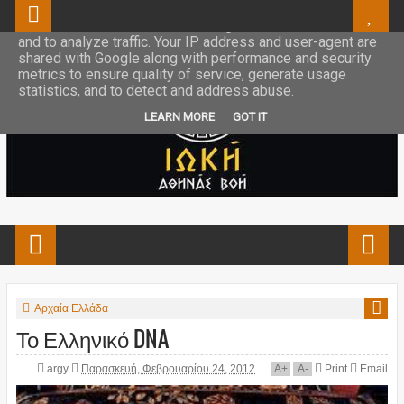
This site uses cookies from Google to deliver its services
and to analyze traffic. Your IP address and user-agent are
shared with Google along with performance and security
metrics to ensure quality of service, generate usage
statistics, and to detect and address abuse.
LEARN MORE
GOT IT
Αρχαία Ελλάδα
Το Ελληνικό DNA
argy
Παρασκευή, Φεβρουαρίου 24, 2012
A
+
A
-
Print
Email