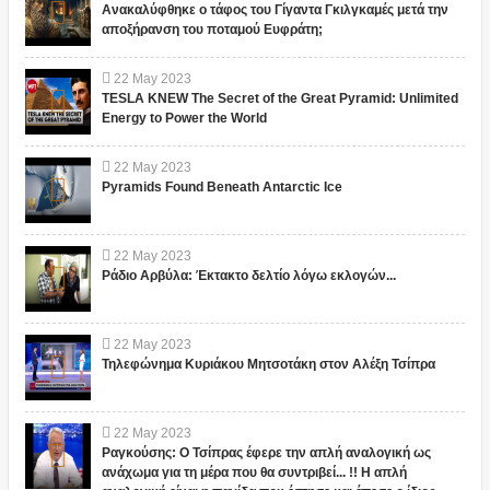
Ανακαλύφθηκε ο τάφος του Γίγαντα Γκιλγκαμές μετά την
αποξήρανση του ποταμού Ευφράτη;
22
May
2023
TESLA KNEW The Secret of the Great Pyramid: Unlimited
Energy to Power the World
22
May
2023
Pyramids Found Beneath Antarctic Ice
22
May
2023
Ράδιο Αρβύλα: Έκτακτο δελτίο λόγω εκλογών...
22
May
2023
Τηλεφώνημα Κυριάκου Μητσοτάκη στον Αλέξη Τσίπρα
22
May
2023
Ραγκούσης: Ο Τσίπρας έφερε την απλή αναλογική ως
ανάχωμα για τη μέρα που θα συντριβεί... !! Η απλή