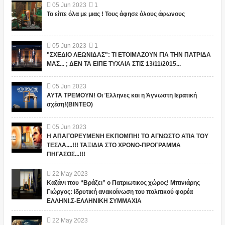
05
Jun
2023
1
Τα είπε όλα με μιας ! Τους άφησε όλους άφωνους
05
Jun
2023
1
"ΣΧΕΔΙΟ ΛΕΩΝΙΔΑΣ": ΤΙ ΕΤΟΙΜΑΖΟΥΝ ΓΙΑ ΤΗΝ ΠΑΤΡΙΔΑ
ΜΑΣ... ; ΔΕΝ ΤΑ ΕΙΠΕ ΤΥΧΑΙΑ ΣΤΙΣ 13/11/2015...
05
Jun
2023
ΑΥΤΑ ΤΡΕΜΟΥΝ! Οι Έλληνες και η Άγνωστη Ιερατική
σχέση!(ΒΙΝΤΕΟ)
05
Jun
2023
Η ΑΠΑΓΟΡΕΥΜΕΝΗ ΕΚΠΟΜΠΗ! ΤΟ ΑΓΝΩΣΤΟ ΑΤΙΑ ΤΟΥ
ΤΕΣΛΑ....!!! ΤΑΞΙΔΙΑ ΣΤΟ ΧΡΟΝΟ-ΠΡΟΓΡΑΜΜΑ
ΠΗΓΑΣΟΣ...!!!
22
May
2023
Καζάνι που “Βράζει” ο Πατριωτικος χώρος! Μπινιάρης
Γιώργος: Ιδρυτική ανακοίνωση του πολιτικού φορέα
ΕΛΛΗΝΙ.Σ-ΕΛΛΗΝΙΚΗ ΣΥΜΜΑΧΙΑ
22
May
2023