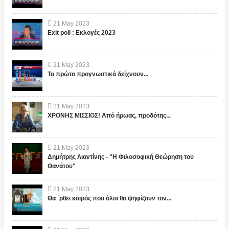
21
May
2023
Exit poll : Εκλογές 2023
21
May
2023
Τα πρώτα προγνωστικά δείχνουν...
21
May
2023
ΧΡΟΝΗΣ ΜΙΣΣΙΟΣ! Από ήρωας, προδότης...
21
May
2023
Δημήτρης Λιαντίνης - "Η Φιλοσοφική Θεώρηση του
Θανάτου"
21
May
2023
Θα ΄ρθει καιρός που όλοι θα ψηφίζουν τον...